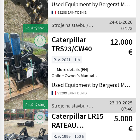
Used Equipment by Bergerat Monnoyeur
bagra
BIG
93208 SAINT DENIS
24-01-2026
Stroje na stavbu /
Winkelbauer
07:23
Použitý stroj
Caterpillar
Caterpillar
Cangini
12.000
TRS23/CW40
€
Lehnhoff
R. v. 2021
1 h
Agri Manutention
== More details (EN) ==
Online Owner's Manual
Zobraziť
Stroje na stavbu Lyžica
Used Equipment by Bergerat Monnoyeur
všetkých
bagra
14
93208 SAINT DENIS
23-10-2025
MARKETPLACE
Použitý stroj
Stroje na stavbu /
07:46
Caterpillar
Caterpillar LR15
Ponuky
Drobné
5.000
Marketplace
predajcov
inzeráty
RATEAU
€
PAYSAGE
R. v. 1999
150 h