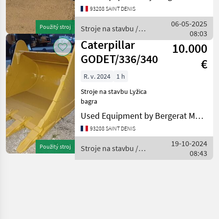
bagra
93208 SAINT DENIS
06-05-2025
Použitý stroj
Stroje na stavbu /
08:03
Caterpillar
Caterpillar
10.000
GODET/336/340
€
R. v. 2024
1 h
Stroje na stavbu Lyžica
bagra
Used Equipment by Bergerat Monnoyeur
93208 SAINT DENIS
19-10-2024
Použitý stroj
Stroje na stavbu /
08:43
Caterpillar