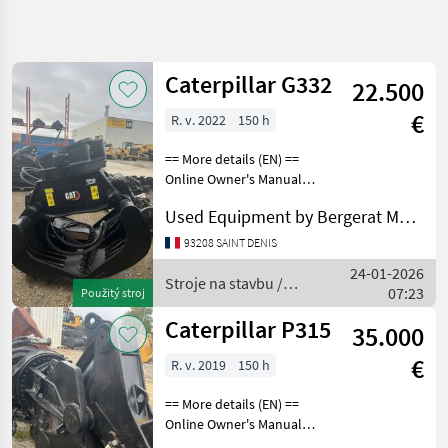
Spresniť
hľadanie
Caterpillar G332
22.500
Kategória
Krajina
Filtre
4
€
R. v. 2022
150 h
Zobraziť
AKTUÁLNA
== More details (EN) ==
Resetovať
13
CESTA
Online Owner's Manual
výsledkov
Stroje na stavbu Lyžica
stavebná
Used Equipment by Bergerat Monnoyeur
technika
bagra
Stroje
93208 SAINT DENIS
Na
24-01-2026
Stavbu
Stroje na stavbu /
07:23
Použitý stroj
Lyzica
Caterpillar
Bagra
Caterpillar P315
35.000
Caterpillar
€
R. v. 2019
150 h
VYBRAŤ
KATEGÓRIU
== More details (EN) ==
Online Owner's Manual
Caterpillar
Stroje na stavbu Lyžica