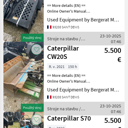
== More details (EN) ==
Online Owner's Manual
Stroje na stavbu Lyžica
Used Equipment by Bergerat Monnoyeur
bagra
93208 SAINT DENIS
23-10-2025
Použitý stroj
Stroje na stavbu /
07:46
Caterpillar
Caterpillar
5.500
CW20S
€
R. v. 2021
150 h
== More details (EN) ==
Online Owner's Manual
Stroje na stavbu Lyžica
Used Equipment by Bergerat Monnoyeur
bagra
93208 SAINT DENIS
23-10-2025
Použitý stroj
Stroje na stavbu /
07:46
Caterpillar
Caterpillar S70
5.500