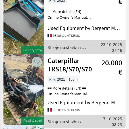
€
R. v. 2023
== More details (EN) ==
Online Owner's Manual
Stroje na stavbu Lyžica
Used Equipment by Bergerat Monnoyeur
bagra
93208 SAINT DENIS
23-10-2025
Stroje na stavbu /
07:46
Použitý stroj
Caterpillar
Caterpillar
20.000
TRS18/S70/S70
€
R. v. 2021
150 h
== More details (EN) ==
Online Owner's Manual
Stroje na stavbu Lyžica
Used Equipment by Bergerat Monnoyeur
bagra
93208 SAINT DENIS
17-10-2025
Použitý stroj
Stroje na stavbu /
08:23
Caterpillar