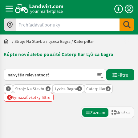
Prehľadávať ponuky
/
Stroje Na Stavbu
/
Lyžica Bagra
/
Caterpillar
Kúpte nové alebo použité Caterpillar Lyžica bagra
Takto sa vykonáva triedenie na Landwirt.com
Filtre
x
x
x
x
Stroje Na Stavbu
Lyzica Bagra
Caterpillar
x
Vymazať všetky filtre
Zoznam
Mriežka