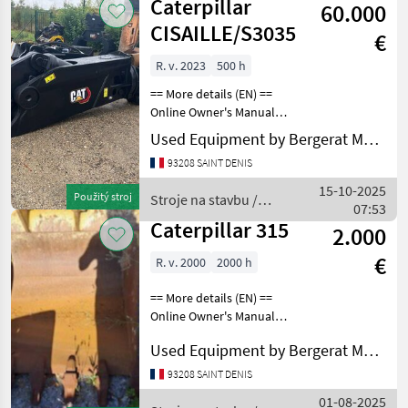
Caterpillar
60.000
CISAILLE/S3035
€
R. v. 2023
500 h
== More details (EN) ==
Online Owner's Manual
Stroje na stavbu Lyžica
Used Equipment by Bergerat Monnoyeur
bagra
93208 SAINT DENIS
15-10-2025
Použitý stroj
Stroje na stavbu /
07:53
Caterpillar
Caterpillar 315
2.000
€
R. v. 2000
2000 h
== More details (EN) ==
Online Owner's Manual
Stroje na stavbu Lyžica
Used Equipment by Bergerat Monnoyeur
bagra
93208 SAINT DENIS
01-08-2025