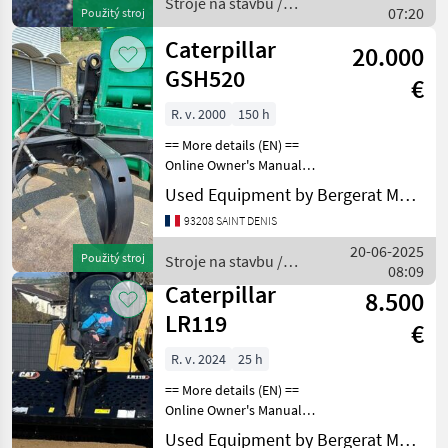
Stroje na stavbu /
07:20
Použitý stroj
Caterpillar
Caterpillar
20.000
GSH520
€
R. v. 2000
150 h
== More details (EN) ==
Online Owner's Manual
Stroje na stavbu Lyžica
Used Equipment by Bergerat Monnoyeur
bagra
93208 SAINT DENIS
20-06-2025
Použitý stroj
Stroje na stavbu /
08:09
Caterpillar
Caterpillar
8.500
LR119
€
R. v. 2024
25 h
== More details (EN) ==
Online Owner's Manual
Stroje na stavbu Lyžica
Used Equipment by Bergerat Monnoyeur