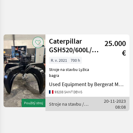
Caterpillar
25.000
GSH520/600L/18T-
€
25T
R. v. 2021
700 h
Stroje na stavbu Lyžica
bagra
Used Equipment by Bergerat Monnoyeur
93208 SAINT DENIS
20-11-2023
Použitý stroj
Stroje na stavbu /
08:08
Caterpillar