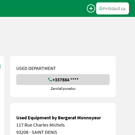
Prihlásiť sa
USED DEPARTMENT
+337884 ****
Zavolať poradcu
Used Equipment by Bergerat Monnoyeur
117 Rue Charles Michels
93208 - SAINT DENIS