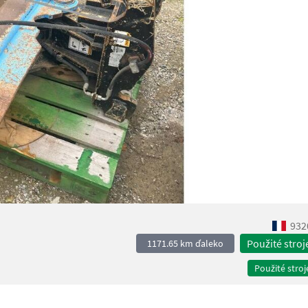
932
Použité stroj
1171.65 km ďaleko
Použité stroj