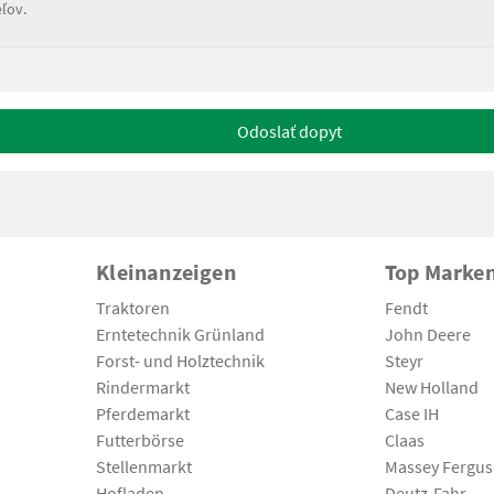
ľov.
Odoslať dopyt
Kleinanzeigen
Top Marke
Traktoren
Fendt
Erntetechnik Grünland
John Deere
Forst- und Holztechnik
Steyr
Rindermarkt
New Holland
Pferdemarkt
Case IH
Futterbörse
Claas
Stellenmarkt
Massey Fergu
Hofladen
Deutz-Fahr