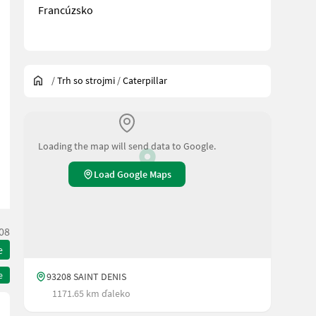
Francúzsko
/
Trh so strojmi
/
Caterpillar
Loading the map will send data to Google.
Load Google Maps
08
e
e
93208 SAINT DENIS
1171.65 km ďaleko