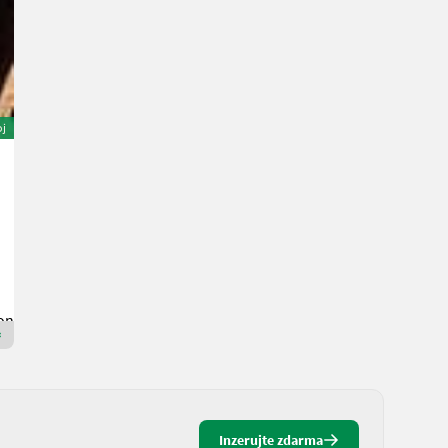
oj
BIG Tieflöffel 46 cm mit Arden Aufnahme
240 €
20 % s DPH
200 € netto
Biringer International GmbH
3800 Dolné Rakúsko
Prémiový Plus predajca
Inzerujte zdarma