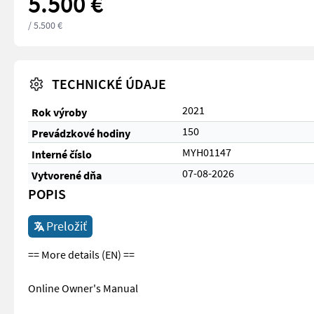
5.500 €
/ 5.500 €
TECHNICKÉ ÚDAJE
2021
Rok výroby
150
Prevádzkové hodiny
MYH01147
Interné číslo
07-08-2026
Vytvorené dňa
POPIS
Preložiť
== More details (EN) ==
Online Owner's Manual