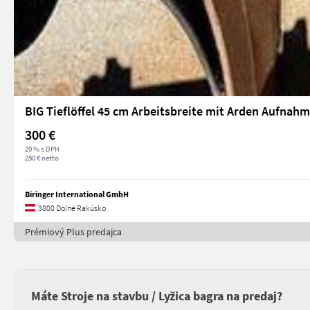
BIG Tieflöffel 45 cm Arbeitsbreite mit Arden Aufnahm
300 €
20 % s DPH
250 € netto
Biringer International GmbH
3800 Dolné Rakúsko
Prémiový Plus predajca
Máte Stroje na stavbu / Lyžica bagra na predaj?