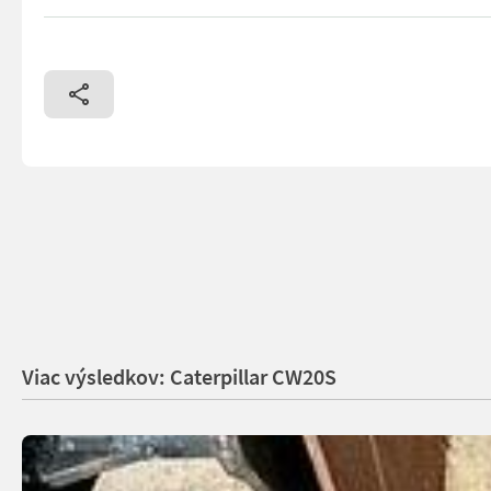
== More details (EN) == Online Owner's Manual
Viac výsledkov: Caterpillar CW20S