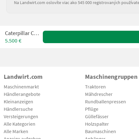
Na Landwirt.com oslovíte viac ako 545 000 registrovaných používate
Caterpillar CW20S
5.500 €
Landwirt.com
Maschinengruppen
Maschinenmarkt
Traktoren
Händlerangebote
Mähdrescher
Kleinanzeigen
Rundballenpressen
Händlersuche
Pflüge
Versteigerungen
Güllefässer
Alle Kategorien
Holzspalter
Alle Marken
Baumaschinen
Anzeige aufgeben
Anhänger