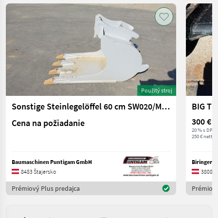
Použitý stroj
Sonstige Steinlegelöffel 60 cm SW020/MH10
300 €
Cena na požiadanie
20 % s DPH
250 € netto
Baumaschinen Puntigam GmbH
Biringer 
8483 Štajersko
3800 D
Prémiový Plus predajca
Prémiový