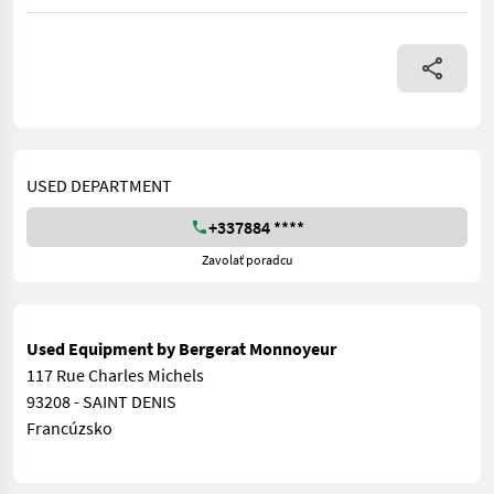
== More details (EN) == Online Owner's Manual
USED DEPARTMENT
+337884 ****
Zavolať poradcu
Used Equipment by Bergerat Monnoyeur
117 Rue Charles Michels
93208 - SAINT DENIS
Francúzsko