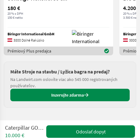
180 €
4.200 €
20 % s DPH
20 % s DPH
150 € netto
3.500 € nett
Biringer International GmbH
Biringer 
3800 Dolné Rakúsko
3800 D
Prémiový Plus predajca
Prémiový
Máte Stroje na stavbu / Lyžica bagra na predaj?
Na Landwirt.com oslovíte viac ako 545 000 registrovaných
používateľov.
Inzerujte zdarma
Caterpillar GODET/336/340
Odoslať dopyt
10.000 €