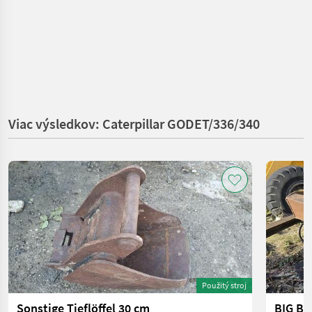
Viac výsledkov: Caterpillar GODET/336/340
Použitý stroj
Sonstige Tieflöffel 30 cm