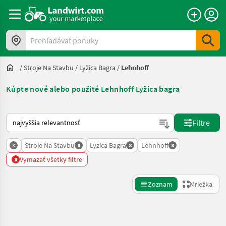
Prehľadávať ponuky
/
Stroje Na Stavbu
/
Lyžica Bagra
/
Lehnhoff
Kúpte nové alebo použité Lehnhoff Lyžica bagra
Takto sa vykonáva triedenie na Landwirt.com
Filtre
x
x
x
x
Stroje Na Stavbu
Lyzica Bagra
Lehnhoff
x
Vymazať všetky filtre
Zoznam
Mriežka