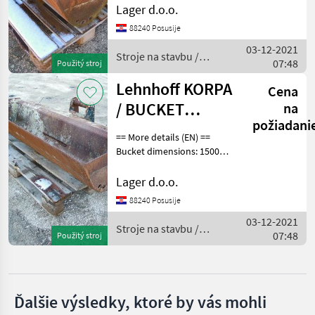
planer bucket 1200mm
Lager d.o.o.
width hydraulic hoses for
BIG
88240 Posusije
machine 4t - 6t Stroje na
03-12-2021
stavbu Lyži
Stroje na stavbu /
Caterpillar
07:48
Použitý stroj
Lehnhoff
Lehnhoff KORPA
Winkelbauer
Cena
/ BUCKET
na
Cangini
požiadani
1500MM
== More details (EN) ==
Bucket dimensions: 1500
Agri Manutention
mm planner bucket planer
Zobraziť
bucket 1500mm width for
Lager d.o.o.
všetkých
machine 5t - 8t Stroje na
88240 Posusije
14
stavbu Lyžica bagra
03-12-2021
Stroje na stavbu /
MARKETPLACE
07:48
Použitý stroj
Lehnhoff
Ponuky
Drobné
Marketplace
predajcov
inzeráty
Ďalšie výsledky, ktoré by vás mohli