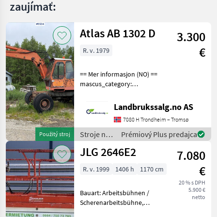
zaujímať:
Atlas AB 1302 D
3.300
€
R. v. 1979
== Mer informasjon (NO) ==
mascus_category:
excavators Please provide
reference number upon
Landbrukssalg.no AS
request: 9504 See
7080 H Trondheim – Tromsø
en.landbrukssalg.no/9504
for more images Specificati
Stroje na
Prémiový Plus predajca
Použitý stroj
stavbu /
JLG 2646E2
7.080
Atlas
€
R. v. 1999
1406 h
1170 cm
20 % s DPH
5.900 €
Bauart: Arbeitsbühnen /
netto
Scherenarbeitsbühne,
Tragkraft: 340kg, Hubhöhe: