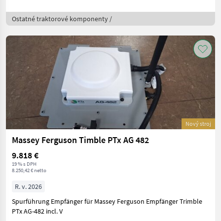
Ostatné traktorové komponenty /
Nový stroj
Massey Ferguson Timble PTx AG 482
9.818 €
19 % s DPH
8.250,42 € netto
R. v. 2026
Spurführung Empfänger für Massey Ferguson Empfänger Trimble
PTx AG-482 incl. V