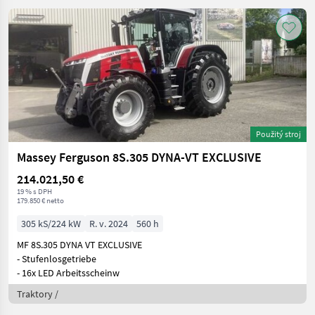
Použitý stroj
Massey Ferguson 8S.305 DYNA-VT EXCLUSIVE
214.021,50 €
19 % s DPH
179.850 € netto
305 kS/224 kW
R. v. 2024
560 h
MF 8S.305 DYNA VT EXCLUSIVE
- Stufenlosgetriebe
- 16x LED Arbeitsscheinw
Traktory /