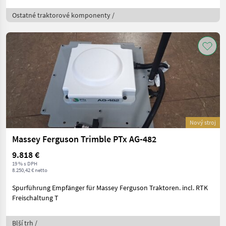
Ostatné traktorové komponenty /
Nový stroj
Massey Ferguson Trimble PTx AG-482
9.818 €
19 % s DPH
8.250,42 € netto
Spurführung Empfänger für Massey Ferguson Traktoren. incl. RTK
Freischaltung T
Blší trh /