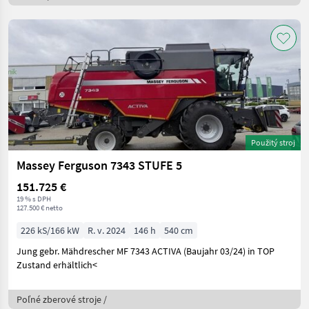
Použitý stroj
Massey Ferguson 7343 STUFE 5
151.725 €
19 % s DPH
127.500 € netto
226 kS/166 kW
R. v. 2024
146 h
540 cm
Jung gebr. Mähdrescher MF 7343 ACTIVA (Baujahr 03/24) in TOP
Zustand erhältlich<
Poľné zberové stroje /