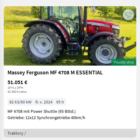
Použitý stroj
Massey Ferguson MF 4708 M ESSENTIAL
51.051 €
19 % s DPH
42.900 € netto
82 kS/60 kW
R. v. 2024
95 h
MF 4708 mit Power Shuttle (95 BStd.)
Getriebe: 12x12 Synchrongetriebe 40km/h
Traktory /