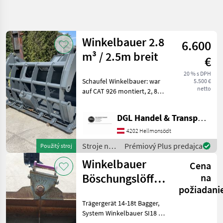
Spresniť
hľadanie
Winkelbauer 2.8
6.600
Kategória
Krajina
Filtre
4
m³ / 2.5m breit
€
Zobraziť
20 % s DPH
AKTUÁLNA
Schaufel Winkelbauer: war
Resetovať
13
5.500 €
CESTA
netto
auf CAT 926 montiert, 2, 8
výsledkov
stavebná
m³, Breite 2, 5m, Preis: €
technika
5.500, - exkl. Mwst. Stroje na
DGL Handel & Transporte
Stroje
stavbu Lyžica bagra
Na
4202 Hellmonsödt
Stavbu
Stroje na
Prémiový Plus predajca
Použitý stroj
Lyzica
stavbu /
Bagra
Winkelbauer
Cena
Winkelbauer
Winkelbauer
Böschungslöffel
na
požiadani
hydraulisch 180
VYBRAŤ
KATEGÓRIU
Trägergerät 14-18t Bagger,
cm
System Winkelbauer SI18 /
Winkelbauer
Martin MH18 / Geel SW035,