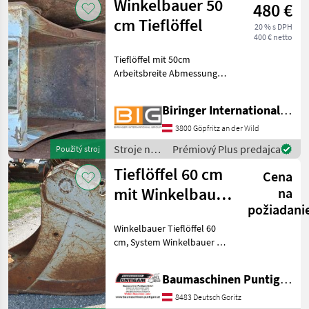
Winkelbauer 50
480 €
Winkelbauer
cm Tieflöffel
20 % s DPH
400 € netto
Tieflöffel mit 50cm
Arbeitsbreite Abmessungen
der Aufnahme:
Bolzendurchmesser: 40 mm
Biringer International GmbH
Stiel-/Aufnahmebreite: 205
mm Bolzenabstand [Mitte -
3800 Göpfritz an der Wild
Mitte]: 200 mm weiteres Sor
Stroje na
Prémiový Plus predajca
Použitý stroj
stavbu /
Tieflöffel 60 cm
Cena
Winkelbauer
mit Winkelbauer
na
požiadani
XL
Winkelbauer Tieflöffel 60
cm, System Winkelbauer XL,
Trägergerät 20-26t Bagger,
Referenznummer: 4935
Baumaschinen Puntigam GmbH
Baumaschinen Puntigam
GmbH Unser Spezialgebiet:
8483 Deutsch Goritz