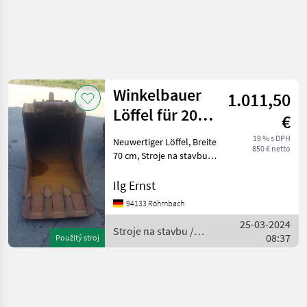
Winkelbauer
1.011,50
Löffel für 20
€
Tonnen Bagger
19 % s DPH
Neuwertiger Löffel, Breite
850 € netto
70 cm, Stroje na stavbu
Lyžica bagra
Ilg Ernst
94133 Röhrnbach
25-03-2024
Stroje na stavbu /
08:37
Použitý stroj
Winkelbauer