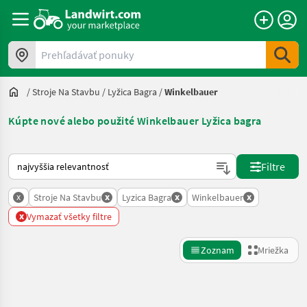
Prehľadávať ponuky
/
Stroje Na Stavbu
/
Lyžica Bagra
/
Winkelbauer
Kúpte nové alebo použité Winkelbauer Lyžica bagra
Takto sa vykonáva triedenie na Landwirt.com
Filtre
x
x
x
x
Stroje Na Stavbu
Lyzica Bagra
Winkelbauer
x
Vymazať všetky filtre
Zoznam
Mriežka