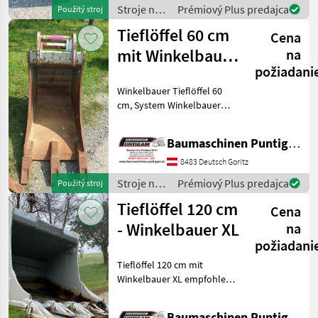
Ankauf - Ver
Stroje na
Prémiový Plus predajca
Použitý stroj
stavbu /
Tieflöffel 60 cm
Cena
Winkelbauer
mit Winkelbauer
na
požiadani
SI18
Winkelbauer Tieflöffel 60
cm, System Winkelbauer
SI18 / Martin MH10 / Geel
SW020, Trägergerät 12-16t
Baumaschinen Puntigam GmbH
Bagger, Eigengewicht:
425kg. Referenznummer:
8483 Deutsch Goritz
4941 Baumaschine
Stroje na
Prémiový Plus predajca
Použitý stroj
stavbu /
Tieflöffel 120 cm
Cena
Winkelbauer
- Winkelbauer XL
na
požiadani
Tieflöffel 120 cm mit
Winkelbauer XL empfohlen
für 16-18 t Bagger,
Referenznummer: 3795
Baumaschinen Puntigam GmbH