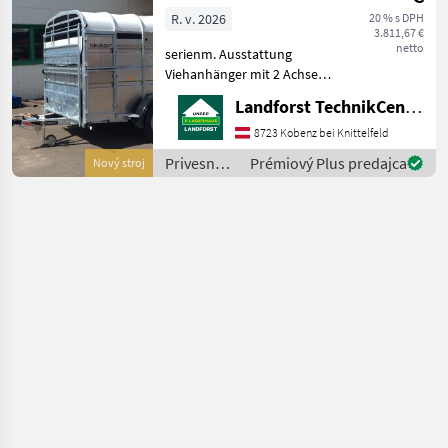
R. v. 2026
20 % s DPH
3.811,67 €
netto
serienm. Ausstattung
Viehanhänger mit 2 Achsen
Abmessungen: L 3, 11m / B
Landforst TechnikCenter Knittelfeld
1, 80m / H 1, 93m
Höchstzulässiges
8723 Kobenz bei Knittelfeld
Gesamtgewicht 3.500 kg
Privesné
Prémiový Plus predajca
Nový stroj
Eigengewicht ca. 1.180 kg /
vozíky /
Nutzlast
Nugent