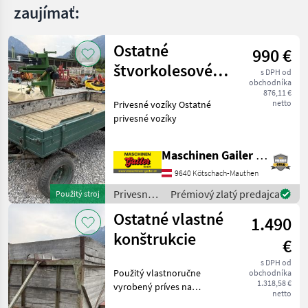
zaujímať:
Ostatné
990 €
štvorkolesové
s DPH od
obchodníka
prívesy
876,11 €
netto
Privesné vozíky Ostatné
privesné vozíky
Maschinen Gailer GmbH
9640 Kötschach-Mauthen
Privesné
Prémiový zlatý predajca
Použitý stroj
vozíky /
Ostatné vlastné
1.490
Sonstige
konštrukcie
€
s DPH od
Použitý vlastnoručne
obchodníka
1.318,58 €
vyrobený príves na
netto
dobytok. * Vnútorné