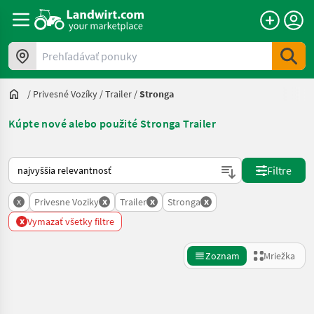
Prehľadávať ponuky
/
Privesné Vozíky
/
Trailer
/
Stronga
Kúpte nové alebo použité Stronga Trailer
Takto sa vykonáva triedenie na Landwirt.com
Filtre
x
x
x
x
Privesne Voziky
Trailer
Stronga
x
Vymazať všetky filtre
Zoznam
Mriežka