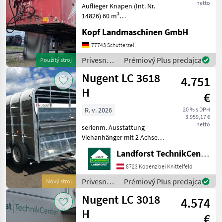
netto
Auflieger Knapen (Int. Nr.
Knapen 60m³
14826) 60 m³
Abschiebewagen /
Kopf Landmaschinen GmbH
Schubbodenanhänger
Lenkachse / Liftachse
77743 Schutterzell
Baujahr 1995 3-Achs
Privesné
Prémiový Plus predajca
Použitý stroj
Bereifung 385/65/22, 5 60m³
vozíky /
Nugent LC 3618
Ladevolumen Länge
4.751
Sonstige
H
€
R. v. 2026
20 % s DPH
3.959,17 €
netto
serienm. Ausstattung
Viehanhänger mit 2 Achsen
Abmessungen: L 3, 71m / B
Landforst TechnikCenter Knittelfeld
1, 80m / H 1, 93m
Höchstzulässiges
8723 Kobenz bei Knittelfeld
Gesamtgewicht 3.500 kg
Privesné
Prémiový Plus predajca
Nový stroj
Eigengewicht ca. 1.250 kg /
vozíky /
Nugent LC 3018
Nutzlast
4.574
Nugent
H
€