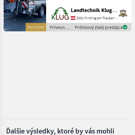
Möslein
Ausstattungen lieferbar. Als
Landtechnik Klug e. U.
Beispiel der gezeigte LL800
Fliegl
in folgender Ausstattung: -
8081 Pirching am Traubenberg
Gesamtgewicht 31.000kg
Privesné
Prémiový zlatý predajca
Nový stroj
Pronar
vozíky /
Stronga
Müller-Mitteltal
Humbaur
Zobraziť
všetkých
24
MARKETPLACE
Ponuky
Drobné
Marketplace
predajcov
inzeráty
Ďalšie výsledky, ktoré by vás mohli