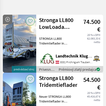
Spresniť
hľadanie
Stronga LL800
74.500
Kategória
Krajina
Filtre
4
LowLoada
€
Tridem
20 % s DPH
Zobraziť 2
AKTUÁLNA
STRONGA LL800
Resetovať
62.083,33 €
CESTA
výsledkov
netto
Tridemtieflader in
poľnohospodárska
vollausgestatteter PROFI
technika
Ausführung in folgender
Landtechnik Klug e. U.
Privesne
Ausstattung: -
Voziky
Gesamtgewicht 31.000kg
8081 Pirching am Traubenberg
(34to möglich) -
Trailer
Privesné
Prémiový zlatý predajca
predvádzací stroj
Eigengewicht ca. 7.050kg
vozíky /
Stronga
Stronga LL800
54.500
Stronga
Tridemtieflader
VYBRAŤ
€
KATEGÓRIU
20 % s DPH
Neuer STRONGA LL800
45.416,67 €
Stronga
netto
Tridemtieflader in
verschiedensten