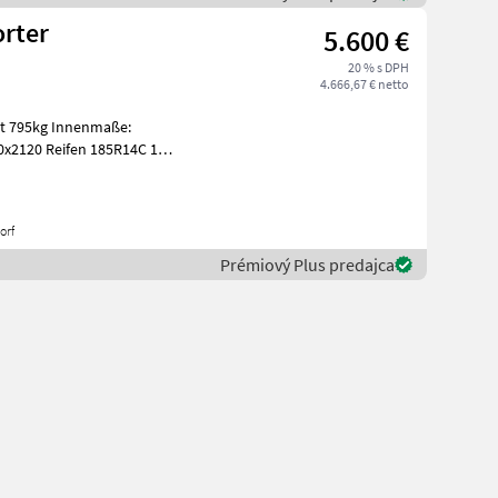
orter
5.600 €
20 % s DPH
4.666,67 € netto
nnenmaße:
x2120 Reifen 185R14C 1
orf
Prémiový Plus predajca