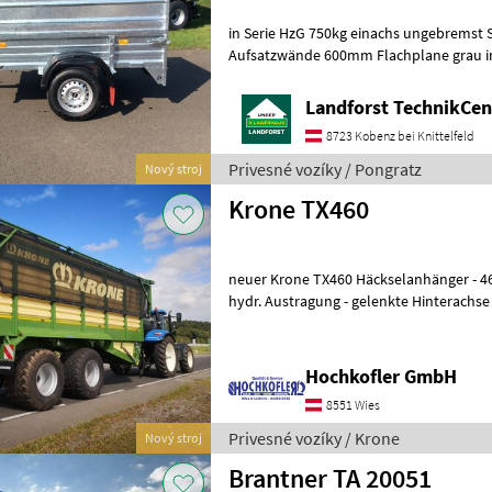
in Serie HzG 750kg einachs ungebremst 
Aufsatzwände 600mm Flachplane grau ink
Um Ihnen unnötige Wartezeiten oder W
Landforst TechnikCent
8723 Kobenz bei Knittelfeld
Privesné vozíky / Pongratz
Nový stroj
Krone TX460
neuer Krone TX460 Häckselanhänger - 46m³ Fassungsvermögen -
hydr. Austragung - gelenkte Hinterachs
Kugelkopfkupplung - Hydraulische
Hochkofler GmbH
8551 Wies
Privesné vozíky / Krone
Nový stroj
Brantner TA 20051