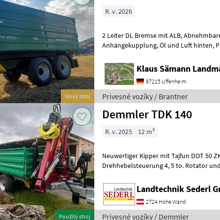
R. v. 2026
2 Leiter DL Bremse mit ALB, Abnehmbarer Lampenschutz, autom.
Anhängekupplung, Öl und Luft hinten, Planenaufbau mit Rollplane,
Bedienplattform, Bordwände mit Powe
Klaus Sämann Landma
97215 Uffenheim
Privesné vozíky / Brantner
Nový stroj
Demmler TDK 140
R. v. 2025
12 m³
Neuwertiger Kipper mit Tajfun DOT 50 ZK Kran. Kran 
Drehhebelsteuerung 4, 5 to. Rotator und
Pendelbremse Flap Down Abstützung K
Landtechnik Sederl 
2724 Hohe Wand
Privesné vozíky / Demmler
Použitý stroj