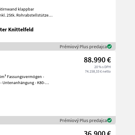
Stirnwand klappbar
l. 2Stk. Rohrabstellstützen
egst
er Knittelfeld
Prémiový Plus predajca
88.990 €
20 % s DPH
74.158,33 € netto
e - Untenanhängung - K80-
Prémiový Plus predajca
36.900 €