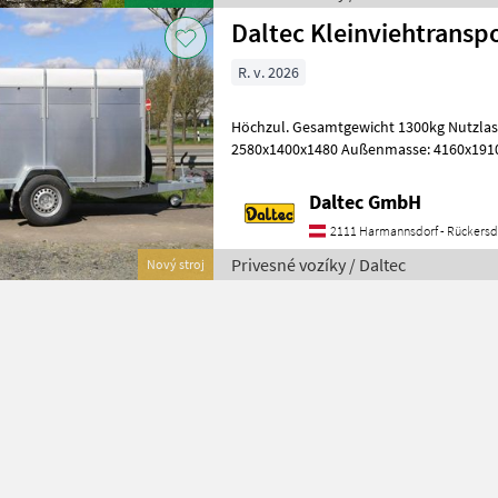
Daltec Kleinviehtransp
R. v. 2026
Höchzul. Gesamtgewicht 1300kg Nutzlast 795kg I
2580x1400x1480 Außenmasse: 4160x1910
Achse Aufbau • Stahlblechwände • Pol
Daltec GmbH
2111 Harmannsdorf - Rückersd
Privesné vozíky / Daltec
Nový stroj