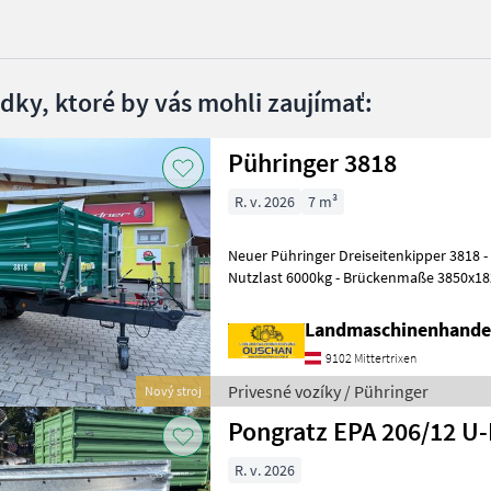
edky, ktoré by vás mohli zaujímať:
Pühringer 3818
R. v. 2026
7 m³
Neuer Pühringer Dreiseitenkipper 3818 - Eigengewicht 1480kg -
Nutzlast 6000kg - Brückenmaße 3850x1
Grundbordwand 500mm mit Hebefede
Landmaschinenhande
9102 Mittertrixen
Privesné vozíky / Pühringer
Nový stroj
Pongratz EPA 206/12 U
R. v. 2026