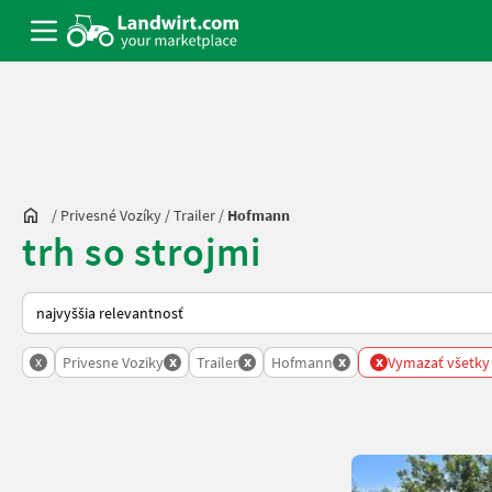
/
Privesné Vozíky
/
Trailer
/
Hofmann
trh so strojmi
Takto sa vykonáva triedenie na Landwirt.com
x
x
x
x
x
Privesne Voziky
Trailer
Hofmann
Vymazať všetky f