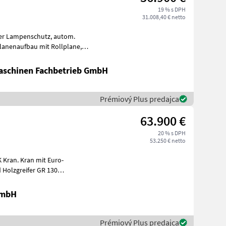
19 % s DPH
31.008,40 € netto
rfle
schinen Fachbetrieb GmbH
Prémiový Plus predajca
63.900 €
20 % s DPH
53.250 € netto
mit Euro-
 Holzgreifer GR 130
ranse
GmbH
Prémiový Plus predajca