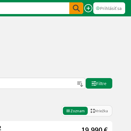
Prihlásiť sa
Filtre
Zoznam
Mriežka
2
19.990 €