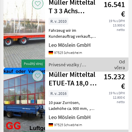
Müller Mitteltal
16.541
T 3 3 Achs
€
Tieflader-
R. v. 2010
19 % s DPH
13.900 €
Anhänger
netto
Fahrzeug wir im
Kundenauftrag verkauft.,
teilweise Holzbretter def.,
Leo Möslein GmbH
17 paar Zurrösen, ,
97525 Schwebheim
Ladehöhe ca. 900 mm, , --
Druckfehler, Irrtümer und
Od
Použitý stroj
Privesné vozíky /
Änderungen vorbehalt
včera
Schwarzmüller
Müller Mitteltal
15.232
ETUE-TA 18,0 18
€
t GG
R. v. 2016
19 % s DPH
12.800 €
Tandemtieflader
netto
10 paar Zurrösen,
Ladehöhe ca. 900 mm, ,
Kundenfahrzeug, , --
Leo Möslein GmbH
Druckfehler, Irrtümer und
97525 Schwebheim
Änderungen vorbehalten,