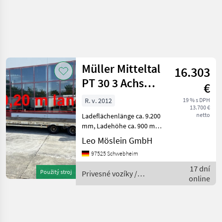
Müller Mitteltal
16.303
PT 30 3 Achs
€
Tieflader 9,20 m
R. v. 2012
19 % s DPH
13.700 €
Ladefläc
netto
Ladeflächenlänge ca. 9.200
mm, Ladehöhe ca. 900 mm,
16 x Zurrösen, , Fahrzeug
Leo Möslein GmbH
wir im Auftrag verkauft , , , -
97525 Schwebheim
- Druckfehler, Irrtümer und
Änderungen vorbeha
17 dní
Použitý stroj
Privesné vozíky /
online
Schwarzmüller