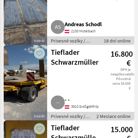
Andreas Schodl
2130 Mistelbach
Privesné vozíky /
18 dní online
Inzerát
Trailer
Tieflader
16.800
Schwarzmüller
€
DPH je
neaplikovateľné
Pôvodná
cena 18.000
€
- -
3910 Großgöttfritz
Privesné vozíky /
2 Mesiace online
Inzerát
Trailer
Tieflader
15.000
Schwarzmüller