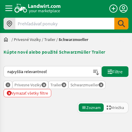
Prehľadávať ponuky
/
Privesné Vozíky
/
Trailer
/
Schwarzmueller
Kúpte nové alebo použité Schwarzmüller Trailer
Takto sa vykonáva triedenie na Landwirt.com
Filtre
x
x
x
x
Privesne Voziky
Trailer
Schwarzmueller
x
Vymazať všetky filtre
Zoznam
Mriežka