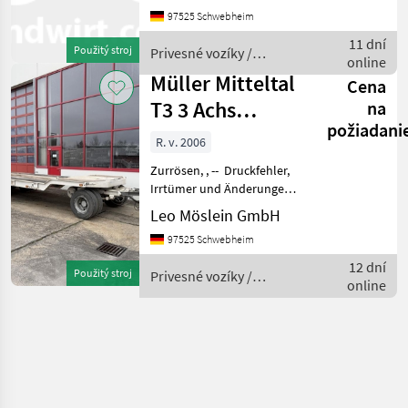
17 paar Zurrösen, ,
97525 Schwebheim
Ladehöhe ca. 900 mm, , --
Druckfehler, Irrtümer und
11 dní
Použitý stroj
Privesné vozíky /
Änderungen vorbehalt
online
Schwarzmüller
Müller Mitteltal
Cena
T3 3 Achs
na
požiadani
Tiefladeranhänger
R. v. 2006
Zurrösen, , -- Druckfehler,
Irrtümer und Änderungen
vorbehalten, Muster-
Leo Möslein GmbH
Bilder --, Mehr Daten unter:
97525 Schwebheim
... More Details: ... Privesné
vozíky Trailer
12 dní
Použitý stroj
Privesné vozíky /
online
Schwarzmüller