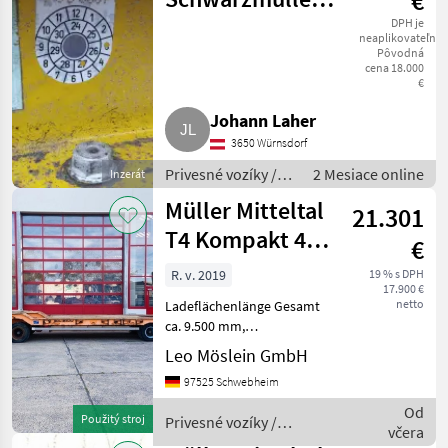
€
3-Achser
DPH je
neaplikovateľné
Pôvodná
cena 18.000
€
Johann Laher
3650 Würnsdorf
Privesné vozíky /
2 Mesiace online
Inzerát
Trailer
Müller Mitteltal
21.301
T4 Kompakt 40,0
€
4 Achs Tieflader-
R. v. 2019
19 % s DPH
17.900 €
Anhä
netto
Ladeflächenlänge Gesamt
ca. 9.500 mm,
Ladeflächenlänge Tiefbett
Leo Möslein GmbH
ca. 7.360 mm, Ladehöhe ca.
97525 Schwebheim
910 mm, 14 Paar Zurrösen,
, Fahrzeug wird im
Od
Použitý stroj
Privesné vozíky /
Kundenauftrag angeboten
včera
Schwarzmüller