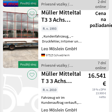
Muster- Bilder --, Mehr
2 dní
Použitý stroj
Privesné vozíky /
Daten unter: ... More De
online
Schwarzmüller
Müller Mitteltal
Cena
T3 3 Achs
na
požiadani
Tieflader mit
R. v. 1993
ABS
, Kundenfahrzeug, , --
Druckfehler, Irrtümer und
Änderungen vorbehalten,
Leo Möslein GmbH
Muster- Bilder --, Mehr
97525 Schwebheim
Daten unter: ... More
Details: ... Privesné vozíky
7 dní
Použitý stroj
Privesné vozíky /
Trailer
online
Schwarzmüller
Müller Mitteltal
16.541
T 3 3 Achs
€
Tieflader-
R. v. 2010
19 % s DPH
13.900 €
Anhänger
netto
Fahrzeug wir im
Kundenauftrag verkauft.,
teilweise Holzbretter def.,
Leo Möslein GmbH