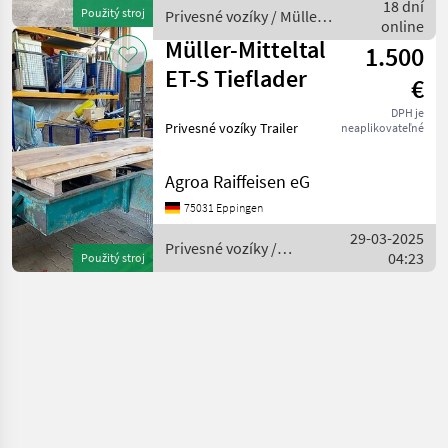
vozíky Trailer
18 dní
Použitý stroj
Privesné vozíky / Müller-
online
Mitteltal
Müller-Mitteltal
1.500
ET-S Tieflader
€
DPH je
Privesné vozíky Trailer
neaplikovateľné
Agroa Raiffeisen eG
75031 Eppingen
29-03-2025
Privesné vozíky /
04:23
Použitý stroj
Müller-Mitteltal