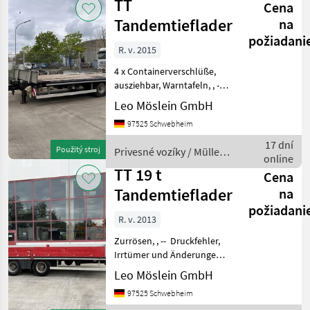
TT
Cena
Tandemtieflader
na
požiadani
R. v. 2015
4 x Containerverschlüße,
ausziehbar, Warntafeln, , --
Druckfehler, Irrtümer und
Leo Möslein GmbH
Änderungen vorbehalten,
97525 Schwebheim
Muster- Bilder --, Mehr
Daten unter: ... More
17 dní
Použitý stroj
Privesné vozíky / Müller-
Details: ...
online
Mitteltal
TT 19 t
Cena
Tandemtieflader
na
požiadani
R. v. 2013
Zurrösen, , -- Druckfehler,
Irrtümer und Änderungen
vorbehalten, Muster-
Leo Möslein GmbH
Bilder --, Mehr Daten unter:
97525 Schwebheim
... More Details: ... Privesné