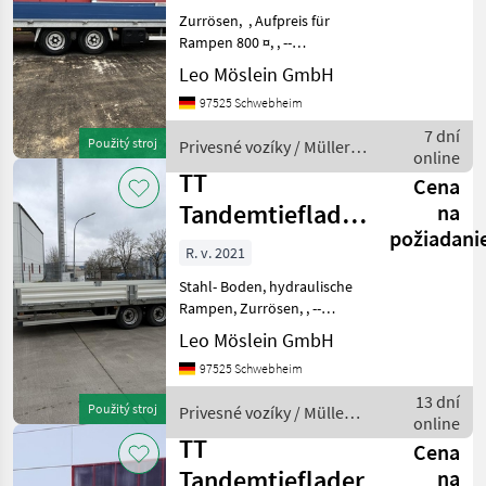
Benutzt
Zurrösen, , Aufpreis für
Ponuky
Drobné
Marketplace
Rampen 800 ¤, , --
predajcov
inzeráty
Druckfehler, Irrtümer und
Leo Möslein GmbH
Änderungen vorbehalten,
97525 Schwebheim
Muster- Bilder --, Mehr
Daten unter: ... More
7 dní
Použitý stroj
Privesné vozíky / Müller-
Details: ... Privesn
online
Mitteltal
TT
Cena
Tandemtieflader,
na
požiadani
hydr. Rampen,
R. v. 2021
wenig Benutzt
Stahl- Boden, hydraulische
Rampen, Zurrösen, , --
Druckfehler, Irrtümer und
Leo Möslein GmbH
Änderungen vorbehalten,
97525 Schwebheim
Muster- Bilder --, Mehr
Daten unter: ... More
13 dní
Použitý stroj
Privesné vozíky / Müller-
Details: ... Pr
online
Mitteltal
TT
Cena
Tandemtieflader
na