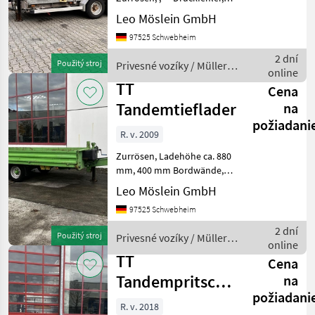
Irrtümer und Änderungen
Möslein
Leo Möslein GmbH
vorbehalten, Muster-
97525 Schwebheim
Bilder --, Mehr Daten unter:
Fliegl
... More Details: ... Privesné
2 dní
Použitý stroj
Privesné vozíky / Müller-
vozíky T
online
Pronar
Mitteltal
TT
Cena
Tandemtieflader
na
Humbaur
požiadani
R. v. 2009
Schwarzmüller
Zurrösen, Ladehöhe ca. 880
Zobraziť
mm, 400 mm Bordwände, , -
všetkých
- Druckfehler, Irrtümer und
Leo Möslein GmbH
23
Änderungen vorbehalten,
97525 Schwebheim
Muster- Bilder --, Mehr
MODEL
Daten unter: ... More
2 dní
Použitý stroj
Privesné vozíky / Müller-
Details: ...
online
Mitteltal
TT
Cena
Tandempritsche-
na
Tandemtieflader
požiadani
Tieflader, wenig
R. v. 2018
MARKETPLACE