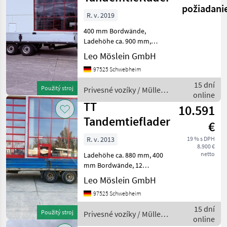
požiadani
R. v. 2019
400 mm Bordwände,
Ladehöhe ca. 900 mm,
Zurrösen, , -- Druckfehler,
Leo Möslein GmbH
Irrtümer und Änderungen
97525 Schwebheim
vorbehalten, Muster-
Bilder --, Mehr Daten unter:
15 dní
Použitý stroj
Privesné vozíky / Müller-
... More Details: ...
online
Mitteltal
TT
10.591
Tandemtieflader
€
R. v. 2013
19 % s DPH
8.900 €
netto
Ladehöhe ca. 880 mm, 400
mm Bordwände, 12
x Zurrösen, , Fahrzeug wird
Leo Möslein GmbH
im Auftrag verkauft , , --
97525 Schwebheim
Druckfehler, Irrtümer und
Änderungen vorbehalten,
15 dní
Použitý stroj
Privesné vozíky / Müller-
Muster- Bild
online
Mitteltal