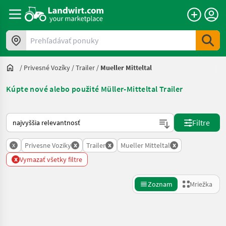
Prehľadávať ponuky
/
Privesné Vozíky
/
Trailer
/
Mueller Mitteltal
Kúpte nové alebo použité Müller-Mitteltal Trailer
Takto sa vykonáva triedenie na Landwirt.com
Filtre
x
x
x
x
Privesne Voziky
Trailer
Mueller Mitteltal
x
Vymazať všetky filtre
Zoznam
Mriežka