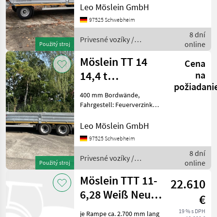
Auffahrrampen (ca. 2.500 x
Leo Möslein GmbH
500 mm), Auffahrrampen
97525 Schwebheim
seitlich verstellbar,
8 dní
Federheber für Ra
Privesné vozíky /
online
Použitý stroj
Möslein
Möslein TT 14
Cena
14,4 t
na
požiadani
Tandemtieflader,
400 mm Bordwände,
7,20 m
Fahrgestell: Feuerverzinkt,
Holz Boden , 10 Zurrösen, 2
langNeufahr
x Rampen ( 2.500 mm x 500
Leo Möslein GmbH
mm ), Rampen mit
97525 Schwebheim
Federheber,
8 dní
Zwillingsbereift: 8 Fach 215
Privesné vozíky /
online
/
Použitý stroj
Möslein
Möslein TTT 11-
22.610
6,28 Weiß Neuer
€
Tandemtieflader
19 % s DPH
je Rampe ca. 2.700 mm lang