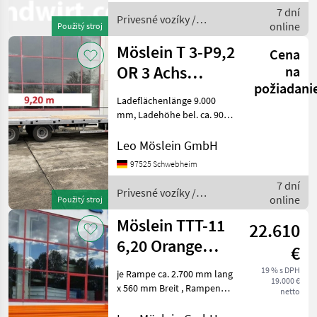
7 dní
Privesné vozíky /
online
Použitý stroj
Möslein
Möslein T 3-P9,2
Cena
OR 3 Achs
na
požiadani
Tieflader
Ladeflächenlänge 9.000
gerader
mm, Ladehöhe bel. ca. 900
mm , 20 x Zurrösen je 10 t ,
Ladefläche
16 x Rungentaschen im
Leo Möslein GmbH
Aussenrahmen, Holzboden
97525 Schwebheim
70 mm stark, Staukiste mit
7 dní
Deckel fü
Privesné vozíky /
online
Použitý stroj
Möslein
Möslein TTT-11
22.610
6,20 Orange
€
Neuer
19 % s DPH
je Rampe ca. 2.700 mm lang
19.000 €
Tandemtieflader
x 560 mm Breit , Rampen
netto
mit Gitterrosten, Ladehöhe:
840 mm, 12 Zurrösen je 2, 5