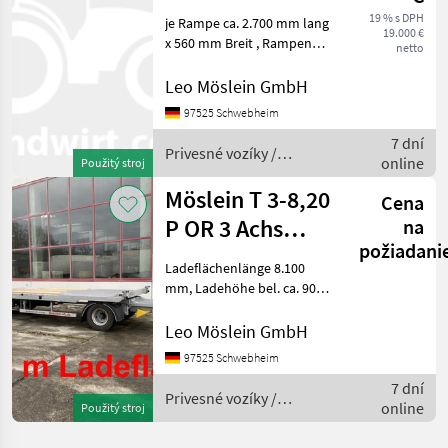
Neuer
19 % s DPH
je Rampe ca. 2.700 mm lang
19.000 €
Tandemtieflader
x 560 mm Breit , Rampen
netto
mit Gitterrosten, Ladehöhe:
840 mm, 12 Zurrösen je 2, 5
Leo Möslein GmbH
t, 8 x Zurrösen je 6 t, Stahl-
97525 Schwebheim
Bordwände, klappbar und
7 dní
Privesné vozíky /
online
Použitý stroj
Möslein
Möslein T 3-8,20
Cena
P OR 3 Achs
na
požiadani
Tieflader
Ladeflächenlänge 8.100
gerader
mm, Ladehöhe bel. ca. 900
mm , 20 x Zurrösen je 10 t ,
Ladefläch
14 x Rungentaschen im
Leo Möslein GmbH
Aussenrahmen, Holzboden
97525 Schwebheim
70 mm stark, Staukiste mit
7 dní
Deckel fü
Privesné vozíky /
online
Použitý stroj
Möslein