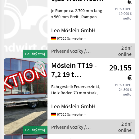
€
Tandemtieflader
19 % s DPH
je Rampe ca. 2.700 mm lang
19.000 €
x 560 mm Breit , Rampen
netto
mit Gitterrosten, Ladehöhe:
840 mm, 12 Zurrösen je 2, 5
Leo Möslein GmbH
t, 8 x Zurrösen je 6 t, Stahl-
97525 Schwebheim
Bordwände, klappbar und
2 dní
Privesné vozíky /
online
Použitý stroj
Möslein
Möslein TT19 -
29.155
7,2 19 t
€
Tandemtieflader,
19 % s DPH
Fahrgestell: Feuerverzinkt,
24.500 €
Luftgefedert, N
Holz Boden 70 mm stark, 20
netto
x Zurrösen, 2 x Rampen je
3.100 mm lang x 760 mm
Leo Möslein GmbH
breit, Rampen mit
97525 Schwebheim
Federhebewerk, 8 x
2 dní
Rungentaschen, Lad
Privesné vozíky /
online
Použitý stroj
Möslein