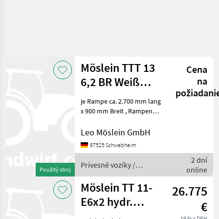
Möslein TTT 13
Cena
6,2 BR Weiß
na
požiadani
Neuer 13 t GG
je Rampe ca. 2.700 mm lang
Tandemtieflader
x 900 mm Breit , Rampen
mit Gitterrosten, Ladehöhe:
840 mm, 12 Zurrösen je 2, 5
Leo Möslein GmbH
t, 8 x Zurrösen je 6 t, Stahl-
97525 Schwebheim
Bordwände, klappbar und
2 dní
Privesné vozíky /
online
Použitý stroj
Möslein
Möslein TT 11-
26.775
E6x2 hydr.
€
Rampen
19 % s DPH