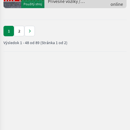
Privesné vozíky /
online
Použitý stroj
Möslein
1
2
Výsledok
1
-
48
od
89
(Stránka 1 od 2)