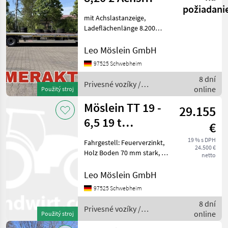
požiadani
Tieflader mit
mit Achslastanzeige,
gerader Ladef
Ladeflächenlänge 8.200
mm, Ladehöhe bel. ca. 900
mm , 20 x Zurrösen je 10 t ,
Leo Möslein GmbH
14 x Rungentaschen im
97525 Schwebheim
Aussenrahmen,
8 dní
Auffahrrampen (ca. 3.000
Privesné vozíky /
online
Použitý stroj
Möslein
Möslein TT 19 -
29.155
6,5 19 t
€
Tandemtieflader,
19 % s DPH
Fahrgestell: Feuerverzinkt,
24.500 €
Luftgefedert,
Holz Boden 70 mm stark, 18
netto
x Zurrösen, 2 x Rampen je
3.100 mm lang x 760 mm
Leo Möslein GmbH
breit, Rampen mit
97525 Schwebheim
Federhebewerk, 8 x
8 dní
Rungentaschen, Lad
Privesné vozíky /
online
Použitý stroj
Möslein