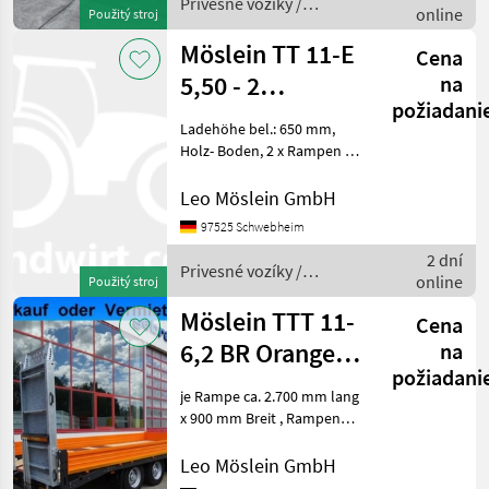
Privesné vozíky /
online
Použitý stroj
Möslein
Möslein TT 11-E
Cena
5,50 - 2
na
požiadani
Tandemtieflader5,50
Ladehöhe bel.: 650 mm,
m x 2 m, Fe
Holz- Boden, 2 x Rampen (
2.500 mm lang x 500 mm
breit ), Rampen mit
Leo Möslein GmbH
Federheber, Rampen mit
97525 Schwebheim
Gitterrosten, 10 x Zurrösen ,
2 dní
Getriebestützw
Privesné vozíky /
online
Použitý stroj
Möslein
Möslein TTT 11-
Cena
6,2 BR Orange
na
požiadani
Tandemtieflader
je Rampe ca. 2.700 mm lang
mit breiten
x 900 mm Breit , Rampen
mit Gitterrosten, Ladehöhe:
840 mm, 12 Zurrösen je 2, 5
Leo Möslein GmbH
t, 8 x Zurrösen je 6 t, Stahl-