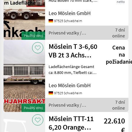
Holz Boden 70 mm stark, 18
netto
x Zurrösen, 12 x
Rungentaschen, 2 x
Leo Möslein GmbH
Rampen je 3.110 mm lang x
97525 Schwebheim
760 mm breit, Kletterleiste
7 dní
Aussenseite an
Privesné vozíky /
online
Použitý stroj
Möslein
Möslein T 3-6,60
Cena
VB 2t 3 Achs
na
požiadani
Tieflader,
Ladeflächenlänge Gesamt
Luftgefedert
ca: 8.800 mm, Tiefbett ca:
6.600 mm lang, Ladehöhe
bel. ca. 890 mm , 24 x
Leo Möslein GmbH
Zurrösen je 10 t , 12 x
97525 Schwebheim
Rungentaschen im
7 dní
Aussenrahmen, Auffahr
Privesné vozíky /
online
Použitý stroj
Möslein
Möslein TTT-11
22.610
6,20 Orange
€