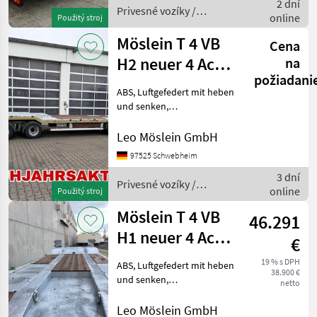
2 dní
Privesné vozíky /
online
Použitý stroj
Möslein
Möslein T 4 VB
Cena
H2 neuer 4 Achs
na
požiadani
Tieflader
ABS, Luftgefedert mit heben
hydraulischen R
und senken,
Achslastwaagen,
Ladeflächenlänge Gesamt
Leo Möslein GmbH
ca: 9.100 mm, Tiefbett ca:
97525 Schwebheim
6.900 mm lang, Ladehöhe
3 dní
bel. ca. 890 mm, 24 x Zurrös
Privesné vozíky /
online
Použitý stroj
Möslein
Möslein T 4 VB
46.291
H1 neuer 4 Achs
€
Tieflader
19 % s DPH
ABS, Luftgefedert mit heben
38.900 €
hydraulischen R
und senken,
netto
Achslastwaagen,
Ladeflächenlänge Gesamt
Leo Möslein GmbH