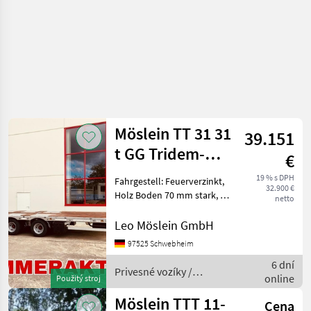
Möslein TT 31 31
39.151
t GG Tridem-
€
Tieflader 3 Achs,
19 % s DPH
Fahrgestell: Feuerverzinkt,
32.900 €
gelenktN
Holz Boden 70 mm stark, 18
netto
x Zurrösen, 12 x
Rungentaschen, 2 x
Leo Möslein GmbH
Rampen je 3.110 mm lang x
97525 Schwebheim
760 mm breit, hydraulische
6 dní
1 teilige Rampen
Privesné vozíky /
online
Použitý stroj
Möslein
Möslein TTT 11-
Cena