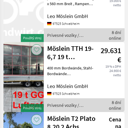
19.000 €
x 560 mm Breit , Rampen
netto
mit Gitterrosten, Ladehöhe:
840 mm, 12 Zurrösen je 2, 5
Leo Möslein GmbH
t, 8 x Zurrösen je 6 t, Stahl-
97525 Schwebheim
Bordwände, klappbar und
8 dní
Privesné vozíky /
online
Použitý stroj
Möslein
Möslein TTH 19-
29.631
6,7 19 t
€
Tandemtieflader-
19 % s DPH
400 mm Bordwände, Stahl-
24.900 €
- Neufahrzeug -
Bordwände
netto
FEUERVERZINKT, Seitlich
mit Mittelrunge, steckbar,
Leo Möslein GmbH
Fahrgestell: Feuerverzinkt,
97525 Schwebheim
Holz Boden, 14 Zurrösen im
8 dní
Aussenrahmen, hint
Privesné vozíky /
online
Použitý stroj
Möslein
Möslein T2 Plato
Cena
8,20 2 Achs
na