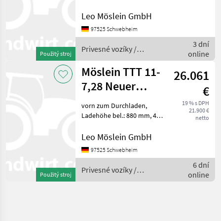
Achslastwaagen,
Ladeflächenlänge Gesamt
Leo Möslein GmbH
ca: 9.100 mm, Tiefbett ca:
97525 Schwebheim
6.900 mm lang, Ladehöhe
3 dní
bel. ca. 890 mm , 24 x Zurrö
Privesné vozíky /
online
Použitý stroj
Möslein
Möslein TTT 11-
26.061
7,28 Neuer
€
Tandemtieflader,
19 % s DPH
vorn zum Durchladen,
21.900 €
7,28 m Ladef
Ladehöhe bel.: 880 mm, 400
netto
mm Bordwände, 16 x
Zurrösen, Rungen, steckbar,
Leo Möslein GmbH
Ladefläche hinten
97525 Schwebheim
angeschrägt, Je Rampe ca.
6 dní
2.400 mm x 520 mm,
Privesné vozíky /
online
Použitý stroj
Möslein