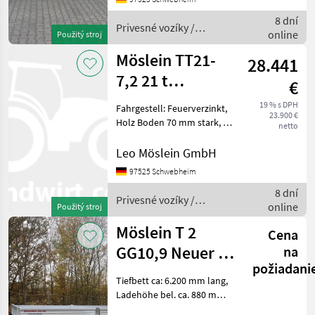
Bordwände, klappbar und
8 dní
Privesné vozíky /
online
Použitý stroj
Möslein
Möslein TT21-
28.441
7,2 21 t
€
Tandemtieflader,
19 % s DPH
Fahrgestell: Feuerverzinkt,
23.900 €
Luftgefedert, NE
Holz Boden 70 mm stark, 20
netto
x Zurrösen, 2 x Rampen je
3.100 mm lang x 760 mm
Leo Möslein GmbH
breit, Rampen mit
97525 Schwebheim
Federhebewerk, 8 x
8 dní
Rungentaschen, Lad
Privesné vozíky /
online
Použitý stroj
Möslein
Möslein T 2
Cena
GG10,9 Neuer 2
na
požiadani
Achs Tieflader-
Tiefbett ca: 6.200 mm lang,
Anhänger
Ladehöhe bel. ca. 880 mm ,
12 x Zurrösen ,