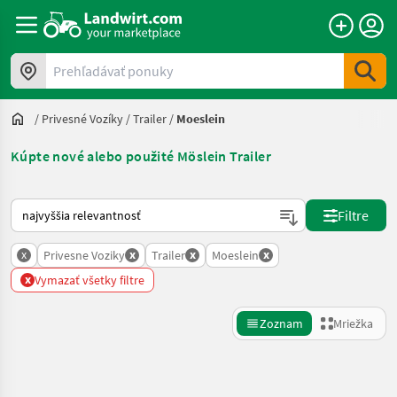
Prehľadávať ponuky
/
Privesné Vozíky
/
Trailer
/
Moeslein
Kúpte nové alebo použité Möslein Trailer
Takto sa vykonáva triedenie na Landwirt.com
Filtre
x
x
x
x
Privesne Voziky
Trailer
Moeslein
x
Vymazať všetky filtre
Zoznam
Mriežka