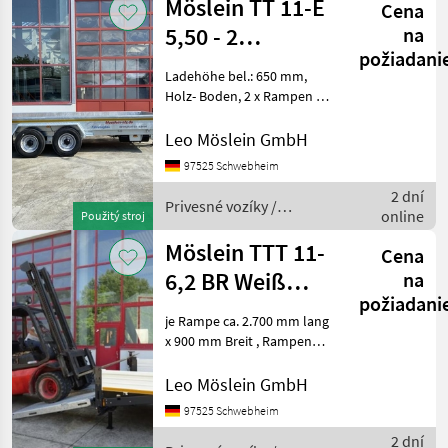
Möslein TT 11-E
Cena
5,50 - 2
na
požiadani
Tandemtieflader5,50
Ladehöhe bel.: 650 mm,
m x 2 m, Fe
Holz- Boden, 2 x Rampen (
2.500 mm lang x 500 mm
breit ), Rampen mit
Leo Möslein GmbH
Federheber, Rampen mit
97525 Schwebheim
Gitterrosten, 10 x Zurrösen ,
2 dní
Getriebestützw
Privesné vozíky /
online
Použitý stroj
Möslein
Möslein TTT 11-
Cena
6,2 BR Weiß
na
požiadani
Tandemtieflader
je Rampe ca. 2.700 mm lang
mit breiten R
x 900 mm Breit , Rampen
mit Gitterrosten, Ladehöhe:
840 mm, 12 Zurrösen je 2, 5
Leo Möslein GmbH
t, 8 x Zurrösen je 6 t, Stahl-
97525 Schwebheim
Bordwände, klappbar und
2 dní