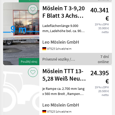
Möslein
Möslein T 3-9,20
40.341
F Blatt 3 Achs
€
Tieflader mit
19 % s DPH
Ladeflächenlänge 9.000
33.900 €
gerader La
mm, Ladehöhe bel. ca. 900
netto
mm , 20 x Zurrösen je 10 t ,
16 x Rungentaschen im
Leo Möslein GmbH
Aussenrahmen,
97525 Schwebheim
Auffahrrampen (ca. 3.000 x
7 dní
750 mm), Auffahrram
Privesné vozíky /
online
Použitý stroj
Möslein
Möslein TTT 13-
24.395
5,28 Weiß Neuer
€
13 t
19 % s DPH
je Rampe ca. 2.700 mm lang
20.500 €
Tandemtieflader
x 560 mm Breit , Rampen
netto
mit Gitterrosten, Ladehöhe:
840 mm, 10 Zurrösen je 2, 5
Leo Möslein GmbH
t, 8 x Zurrösen je 6 t, Stahl-
97525 Schwebheim
Bordwände, klappbar und