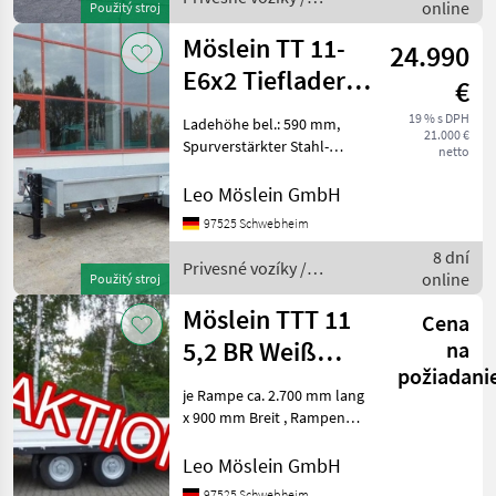
online
Použitý stroj
Möslein
Möslein TT 11-
24.990
E6x2 Tieflader
€
für Fräsen
19 % s DPH
Ladehöhe bel.: 590 mm,
21.000 €
breiten Rampen,
Spurverstärkter Stahl-
netto
Riffelblech Boden, 2 x
Rampen ( 2.550 mm lang x
Leo Möslein GmbH
900 mm breit ), 8 Zurrösen (
97525 Schwebheim
2 t ) am Aussenrahmen, 4
8 dní
Zurrkästen (
Privesné vozíky /
online
Použitý stroj
Möslein
Möslein TTT 11
Cena
5,2 BR Weiß
na
požiadani
Neuer
je Rampe ca. 2.700 mm lang
Tandemtieflader
x 900 mm Breit , Rampen
mit Gitterrosten, Ladehöhe:
mit Bre
840 mm, 10 Zurrösen je 2, 5
Leo Möslein GmbH
t, 8 x Zurrösen je 6 t, Stahl-
97525 Schwebheim