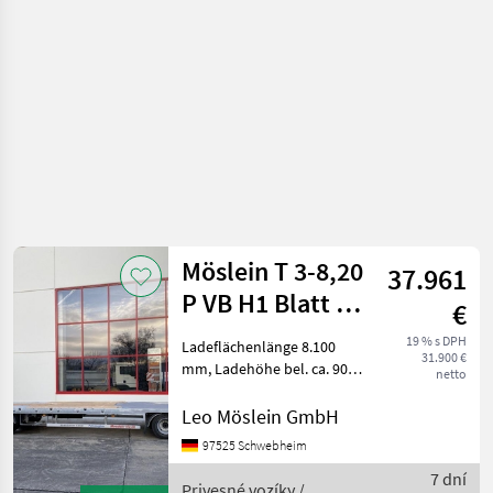
Möslein T 3-8,20
37.961
P VB H1 Blatt 3
€
Achs Tieflader
19 % s DPH
Ladeflächenlänge 8.100
31.900 €
mit gera
mm, Ladehöhe bel. ca. 900
netto
mm , 20 x Zurrösen je 10 t ,
14 x Rungentaschen im
Leo Möslein GmbH
Aussenrahmen,
97525 Schwebheim
Auffahrrampen (ca. 3.000 x
7 dní
750 mm), Auffahrram
Privesné vozíky /