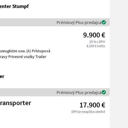
enter Stumpf
Prémiový Plus predajca
9.900 €
20 % s DPH
8.250 € netto
avy Privesné vozíky Trailer
er
Prémiový Plus predajca
ransporter
17.900 €
DPH je neaplikovateľné