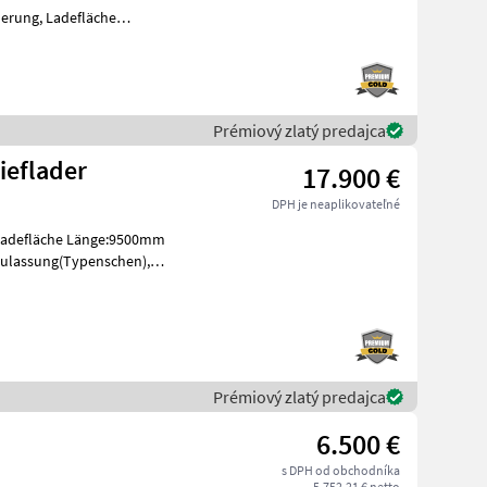
erung, Ladefläche
ein-Pickerl.90km/h. Typové
Prémiový zlatý predajca
ieflader
17.900 €
DPH je neaplikovateľné
Ladefläche Länge:9500mm
zulassung(Typenschen),
Prémiový zlatý predajca
6.500 €
s DPH od obchodníka
5.752,21 € netto