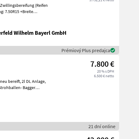
g: 7.50R15 +Breite
erfeld Wilhelm Bayerl GmbH
Prémiový Plus predajca
7.800 €
20 % s DPH
6.500 € netto
21 dní online