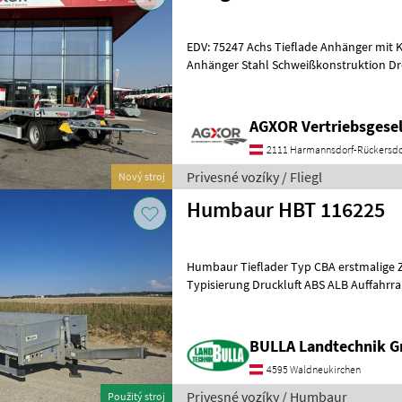
EDV: 75247 Achs Tieflade Anhänger mit Kröpfung Fahrgestell Tieflade
Anhänger Stahl Schweißkonstruktion Dr
Kugeldrehkranz Heckabstüt
AGXOR Vertriebsgesel
2111 Harmannsdorf-Rückersdo
Privesné vozíky / Fliegl
Nový stroj
Humbaur HBT 116225
Humbaur Tieflader Typ CBA erstmalige 
Typisierung Druckluft ABS ALB Auffahrr
Bordwänden klappbar Satt
BULLA Landtechnik 
4595 Waldneukirchen
Privesné vozíky / Humbaur
Použitý stroj