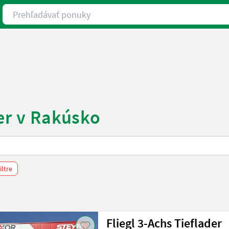
Prehľadávať ponuky
er v Rakúsko
iltre
Fliegl 3-Achs Tieflader