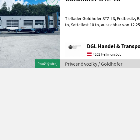
Tieflader Goldhofer STZ-L3, Erstbesitz, Baujahr 04/2009, Nutzlast 28
to, Sattellast 10 to, ausziehbar von 12.25 bis 14.65 m, alle 3 Achsen
gelenkt, Luftgefede
DGL Handel & Transpo
4202 Hellmonsödt
Privesné vozíky / Goldhofer
Použitý stroj