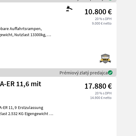
10.800 €
20 % s DPH
9.000 € netto
Prémiový zlatý predajca
TA-ER 11,6 mit
17.880 €
20 % s DPH
14.900 € netto
Erstzulassung
H