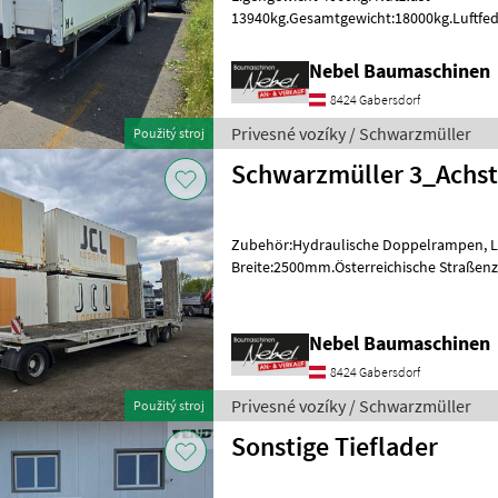
13940kg.Gesamtgewicht:18000kg.Luftfed
Länge:6800mm Breite:2500mm, Typensch
osvedčenie Privesné
Nebel Baumaschinen
8424 Gabersdorf
Privesné vozíky / Schwarzmüller
Použitý stroj
Schwarzmüller 3_Achst
Zubehör:Hydraulische Doppelrampen, 
Breite:2500mm.Österreichische Straßen
Bj.2007. Privesné vozíky Trailer
Nebel Baumaschinen
8424 Gabersdorf
Privesné vozíky / Schwarzmüller
Použitý stroj
Sonstige Tieflader