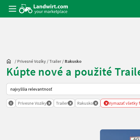
/
Privesné Vozíky
/
Trailer
/
Rakusko
Kúpte nové a použité Trail
Takto sa vykonáva triedenie na Landwirt.com
x
x
x
x
x
Privesne Voziky
Trailer
Rakusko
Vymazať všetky f