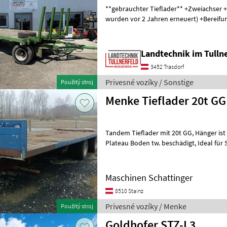
**gebrauchter Tieflader** +Zweiachser +Zwillingsbereifung (Reifen
wurden vor 2 Jahren erneuert) +Bereifun
Ladefläche: 224 cm +Länge Ladefläc
Landtechnik im Tulln
3452 Trasdorf
Privesné vozíky / Sonstige
Použitý stroj
Menke Tieflader 20t GG
Tandem Tieflader mit 20t GG, Hänger ist neu bereift, 2l DL Anlage,
Plateau Boden tw. beschädigt, Ideal für Strohballen- Bagger
Transport. Privesné vozíky Trailer
Maschinen Schattinger
8510 Stainz
Privesné vozíky / Menke
Použitý stroj
Goldhofer STZ-L3