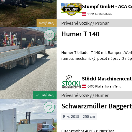
Stumpf GmbH - ACA C
9131 Grafenstein
Privesné vozíky / Pronar
Nový stroj
Humer T 140
Humer Tieflader T 140 mit Rampen, Werkzeugkiste usw. (A) Prístupová
rampa: mechanický, počet náprav: 2 nápr
Stöckl Maschinencent
6405 Pfaffenhofen/Telfs
Privesné vozíky / Humer
Použitý stroj
Schwarzmüller Baggert
R. v. 2015
250 cm
Eigengewicht 4060kg. Nutzlast