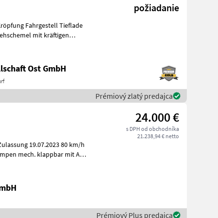
požiadanie
ehschemel mit kräftigen
lschaft Ost GmbH
rf
Prémiový zlatý predajca
24.000 €
s DPH od obchodníka
21.238,94 € netto
Zulassung 19.07.2023 80 km/h
ampen mech. klappbar mit Alu
GmbH
Prémiový Plus predajca