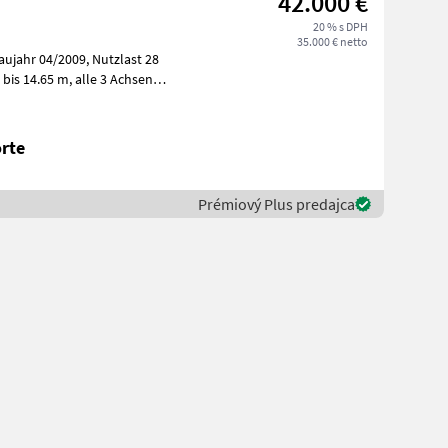
42.000 €
20 % s DPH
35.000 € netto
rte
Prémiový Plus predajca