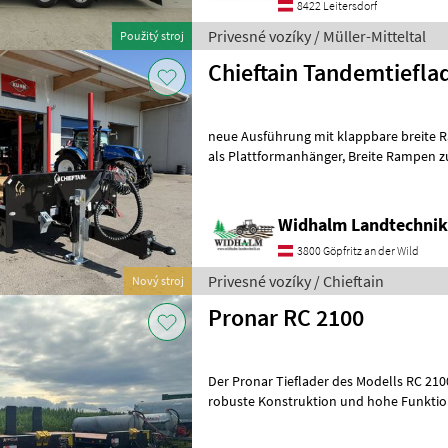
8422 Leitersdorf
Privesné vozíky / Müller-Mitteltal
Použitý stroj
Chieftain Tandemtiefla
neue Ausführung mit klappbare breite 
als Plattformanhänger, Breite Rampen zum Transport von
verschiedenen Fahrzeugen,
Widhalm Landtechni
3800 Göpfritz an der Wild
Privesné vozíky / Chieftain
Nový stroj
Pronar RC 2100
Der Pronar Tieflader des Modells RC 2100 besticht durch seine
robuste Konstruktion und hohe Funktionalität, ide
Transport schwerer Lasten. Dieses Model