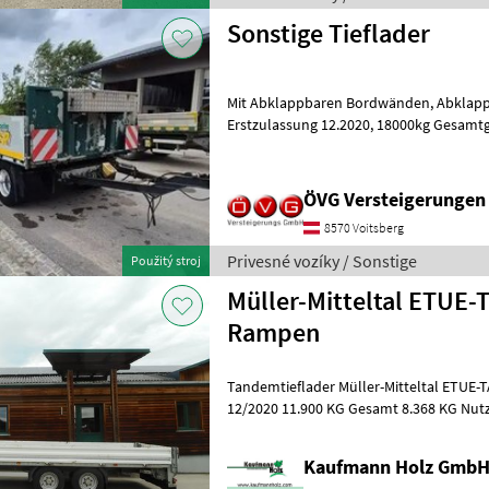
Sonstige Tieflader
Mit Abklappbaren Bordwänden, Abklappbare Auffahrtsrampen,
Erstzulassung 12.2020, 18000kg Gesamtgewicht, Nutzlast 13300kg, mit
Original Felgen, Ohne Allufelgen!!!!!
ÖVG Versteigerungen
8570 Voitsberg
Privesné vozíky / Sonstige
Použitý stroj
Müller-Mitteltal ETUE-
Rampen
Tandemtieflader Müller-Mitteltal ETUE-TA-ER 11, 9 
12/2020 11.900 KG Gesamt 8.368 KG Nutzlast 2.532 KG Eigengewicht -
6, 2 Meter Ladelänge - 2
Kaufmann Holz Gmb