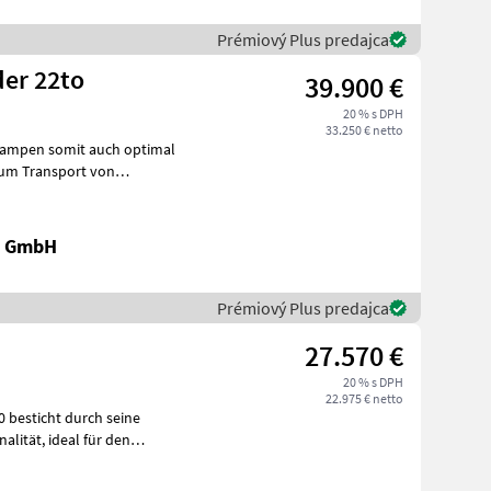
Prémiový Plus predajca
der 22to
39.900 €
20 % s DPH
33.250 € netto
Rampen somit auch optimal
 Plattformlänge 8, 4mm,
k GmbH
Prémiový Plus predajca
27.570 €
20 % s DPH
22.975 € netto
al für den
l i