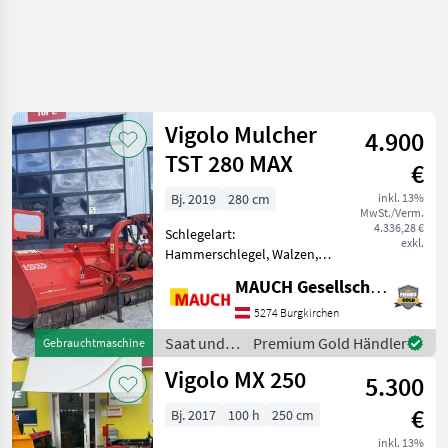
Vigolo Mulcher
4.900
TST 280 MAX
€
Bj. 2019
280 cm
inkl. 13%
MwSt./Verm.
4.336,28 €
Schlegelart:
exkl.
Hammerschlegel, Walzen,
Freilauf im Getriebe,
MAUCH Gesellschaft m.b.H. & Co.KG
Bodenstützwalze
Ausstattung: - Gelenkwelle
5274 Burgkirchen
- Stützwalze -
Saat und
Premium Gold Händler
Gebrauchtmaschine
Dreipunktanbau -
Pflege /
Vigolo MX 250
Heckanbau - doppeltes
5.300
Vigolo
Gehäu
€
Bj. 2017
100 h
250 cm
inkl. 13%