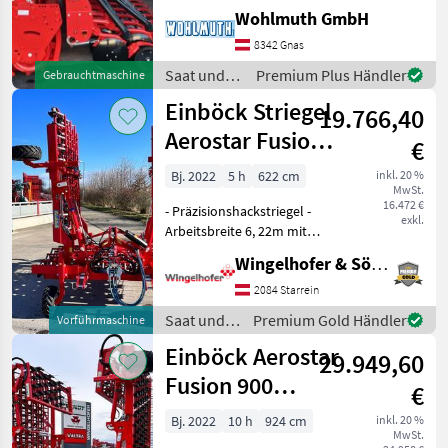
Kreiselegge DM Classic 300,
Wohlmuth GmbH
Gelenkwelle + Gaspardo
Sämaschine DAMA 300 24r
8342 Gnas
Corex mechanisch, Corex
Saat und
Premium Plus Händler
Gebrauchtmaschine
Doppelscheibenschare, Ex
Pflege /
Einböck Striegel
19.766,40
Gaspardo
Aerostar Fusion
€
600
Bj. 2022
5 h
622 cm
inkl. 20 %
MwSt.
16.472 €
- Präzisionshackstriegel -
exkl.
Arbeitsbreite 6, 22m mit
hydraulischer Klappung - 3-
Wingelhofer & Söhne GmbH
teilige, selbsttragende
Striegelfelder - 222 Stk.
2084 Starrein
indirekt doppelgefederte
Saat und
Premium Gold Händler
Vorführmaschine
Striegelz
Pflege /
Einböck Aerostar
29.949,60
Einböck
Fusion 900
€
Hackstriegel
Bj. 2022
10 h
924 cm
inkl. 20 %
MwSt.