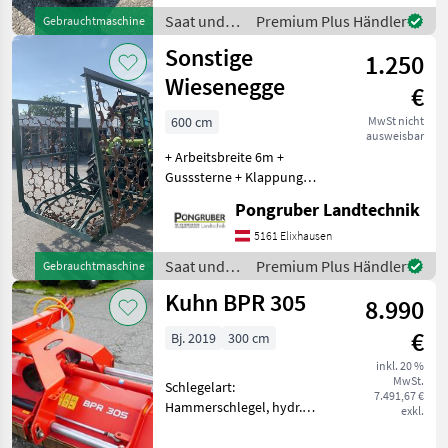
Kettenschutz mit Gummi,
Saat und
Premium Plus Händler
Gebrauchtmaschine
GW Saat und Pflege
Pflege /
Sonstige
Mulchgeräte
1.250
Tehnos
Wiesenegge
€
600 cm
MwSt nicht
ausweisbar
+ Arbeitsbreite 6m +
Gusssterne + Klappung
hydraulisch mit
Pongruber Landtechnik
Transportsicherung + 3
Punkt- Aufnahme +
5161 Elixhausen
Transportbreite 2, 3m +
Saat und
Premium Plus Händler
Gebrauchtmaschine
Verkauf im Kundenauftrag
Pflege /
Kuhn BPR 305
Saat und P
8.990
Sonstige
€
Bj. 2019
300 cm
inkl. 20 %
MwSt.
Schlegelart:
7.491,67 €
Hammerschlegel, hydr.
exkl.
Seitenverschub, Walzen,
Freilauf im Getriebe,