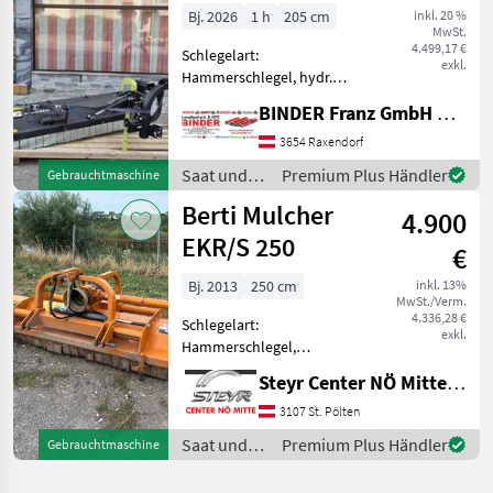
SFM 205
Bj. 2026
1 h
205 cm
inkl. 20 %
MwSt.
4.499,17 €
Schlegelart:
exkl.
Hammerschlegel, hydr.
Seitenverschub, Walzen,
BINDER Franz GmbH & CoKG
Freilauf im Getriebe,
Haubenverstellung,
3654 Raxendorf
seitliche Kufen,
Saat und
Premium Plus Händler
Gebrauchtmaschine
Bodenstützwalze ✨ FEROX
Pflege /
Berti Mulcher
SEITENMULCHER - AKTION
4.900
Ferox
✔️ Mod
EKR/S 250
€
Bj. 2013
250 cm
inkl. 13%
MwSt./Verm.
4.336,28 €
Schlegelart:
exkl.
Hammerschlegel,
Seitenverschub:
Steyr Center NÖ Mitte Landmaschinentechnik GmbH
hydraulisch Berti Mulcher
EKR/S 250, BJ: 2013, Breite:
3107 St. Pölten
2, 50 m, hydraulischer
Saat und
Premium Plus Händler
Gebrauchtmaschine
Seitenverschub,
Pflege /
Hammerschlegel,
Berti