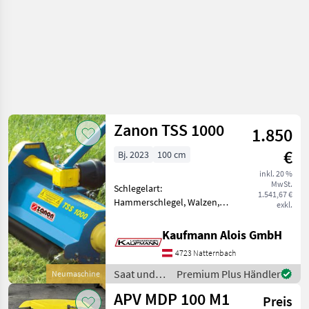
Zanon TSS 1000
1.850
€
Bj. 2023
100 cm
inkl. 20 %
MwSt.
Schlegelart:
1.541,67 €
Hammerschlegel, Walzen,
exkl.
Freilauf im Getriebe –
Getriebe mit integriertem
Kaufmann Alois GmbH
Freilauf PTO 1 3/8” Z6 –
4723 Natternbach
Rotor mit linear
Schnittsystem – Anbaubock
Saat und
Premium Plus Händler
Neumaschine
fest – Eck
Pflege /
APV MDP 100 M1
Preis
Zanon