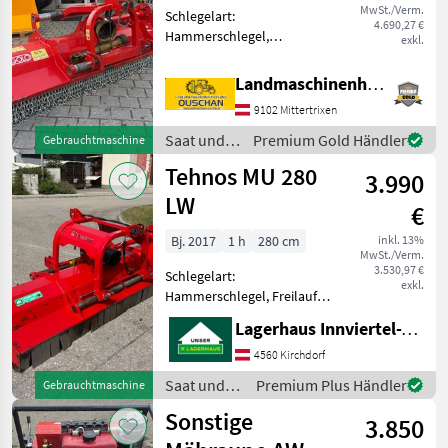
MwSt./Verm.
Schlegelart:
4.690,27 €
Hammerschlegel,
exkl.
Freilaufgelenkwelle, hydr.
Seitenverschub, Walzen,
Landmaschinenhandel Ouschan Anton
Freilauf im Getriebe,
9102 Mittertrixen
Kettenschutz, seitliche
Kufen, Bodenstützwalze
Saat und
Premium Gold Händler
Gebrauchtmaschine
Vigolo MX 250 - Vigo
Pflege /
Tehnos MU 280
3.990
Vigolo
LW
€
Bj. 2017
1 h
280 cm
inkl. 13%
MwSt./Verm.
3.530,97 €
Schlegelart:
exkl.
Hammerschlegel, Freilauf:
Freilauf im Getriebe,
Lagerhaus Innviertel-Traunviertel-Urfahr eGen, Kirchdorf
Seitenverschub:
hydraulisch +Arbeitsbreite:
4560 Kirchdorf
280 cm
Saat und
Premium Plus Händler
Gebrauchtmaschine
+Seitenverschiebung: 58 cm
Pflege /
Sonstige
+Anzahl der Keilriemen
3.850
Tehnos