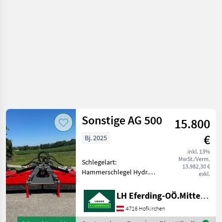
Gelenkwelle,
Sonstige AG 500
15.800
€
Bj. 2025
inkl. 13%
MwSt./Verm.
Schlegelart:
13.982,30 €
Hammerschlegel Hydr.
exkl.
Klappung, 5M Arbeitsbreite.
Kettenschutz, Hydr.
LH Eferding-OÖ.Mitte, Landtechnik Hofkirchen
Heckklappe, Hydr.
4716 Hofkirchen
Mittelstreifenmulcher, GW
Saat und Pflege Schlegler /