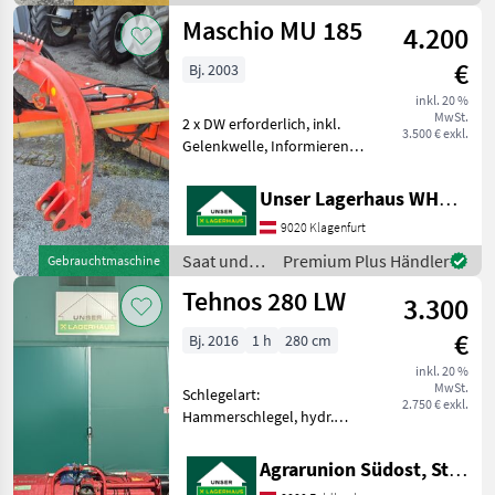
Warntafeln mit LED Be
Pflege /
Maschio MU 185
4.200
APV
€
Bj. 2003
inkl. 20 %
MwSt.
2 x DW erforderlich, inkl.
3.500 € exkl.
Gelenkwelle, Informieren
Sie sichbitte vor Fahrt-
Antritt telefonisch, ob die
Unser Lagerhaus WHG, Kärnten, Klagenfurt
von Ihnen angefragte
9020 Klagenfurt
Maschineaktuell bei uns am
Lager steht.
Saat und
Premium Plus Händler
Gebrauchtmaschine
Pflege /
Tehnos 280 LW
3.300
Maschio
€
Bj. 2016
1 h
280 cm
inkl. 20 %
MwSt.
Schlegelart:
2.750 € exkl.
Hammerschlegel, hydr.
Seitenverschub, Walzen,
Haubenverstellung,
Agrarunion Südost, Standort Gniebing
seitliche Kufen Zum Verkauf