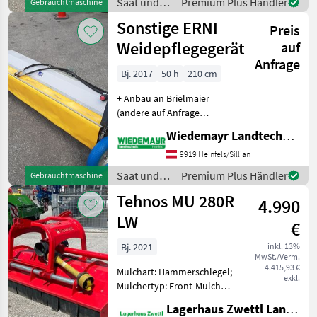
Saat und
Premium Plus Händler
Gebrauchtmaschine
Schlägelhäc
Pflege /
Sonstige ERNI
Preis
Sonstige
Weidepflegegerät
auf
Anfrage
Bj. 2017
50 h
210 cm
+ Anbau an Brielmaier
(andere auf Anfrage
möglich) + für leichten
Wiedemayr Landtechnik GmbH
Grasbestand + Breite ca.
210 cm + 2 große
9919 Heinfels/Sillian
verstellbare Tasträder +
Saat und
Premium Plus Händler
Gebrauchtmaschine
Schutztuch +
Pflege /
Tehnos MU 280R
Hammerschlegel
4.990
Sonstige
LW
€
Bj. 2021
inkl. 13%
MwSt./Verm.
4.415,93 €
Mulchart: Hammerschlegel;
exkl.
Mulchertyp: Front-Mulcher;
Klassifizierung:
Lagerhaus Zwettl Landtechnik
Gebrauchtmaschine;