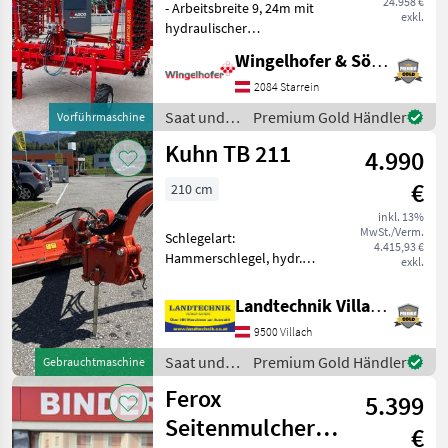
24.958 €
- Arbeitsbreite 9, 24m mit
exkl.
hydraulischer
Paketklappung - 5-teilige,
Wingelhofer & Söhne GmbH
selbsttragende
Striegelfelder - 330 Stk.
2084 Starrein
indirekt doppelgefederte
Saat und
Premium Gold Händler
Vorführmaschine
Striegelzinken d=7mm-
Pflege /
Kuhn TB 211
530mm -
4.990
Einböck
€
210 cm
inkl. 13%
MwSt./Verm.
Schlegelart:
4.415,93 €
Hammerschlegel, hydr.
exkl.
Seitenverschub, Freilauf im
Getriebe, Bodenstützwalze
Landtechnik Villach GmbH
Kuhn Seitenmulcher TB 211
9500 Villach
mit Hammerausführung,
hydraulisch Klappbar mit
Saat und
Premium Gold Händler
Gebrauchtmaschine
Weitwi
Pflege /
Ferox
5.399
Kuhn
Seitenmulcher
€