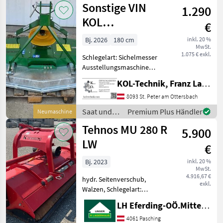
Sonstige VIN
1.290
Sonstige
KOL
€
Sichelmulcher
Bj. 2026
180 cm
inkl. 20 %
MwSt.
1,8m
1.075 € exkl.
Schlegelart: Sichelmesser
Ausstellungsmaschine
Abverkauf Ausstattung und
KOL-Technik, Franz Lampl-Küssner
Merkmale: - Baujahr: 2026 -
4 Drehbare
8093 St. Peter am Ottersbach
Höhenverstellbare Räder -
Saat und
Premium Plus Händler
Neumaschine
3 Messer - Keilrie
Pflege /
Tehnos MU 280 R
5.900
Sonstige
LW
€
Bj. 2023
inkl. 20 %
MwSt.
4.916,67 €
hydr. Seitenverschub,
exkl.
Walzen, Schlegelart:
Hammerschlegel, Freilauf
LH Eferding-OÖ.Mitte, Hörsching
im Getriebe Doppelbock,
Hydr. Seitenverschub,
4061 Pasching