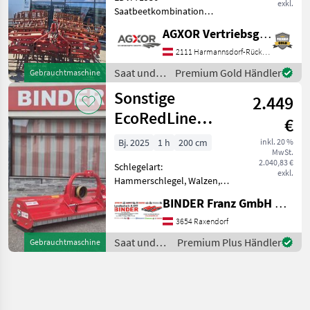
exkl.
Saatbeetkombination
Agrifarm Europlan 5m – mit
AGXOR Vertriebsgesellschaft Ost GmbH
Baujahr: 2016 – mit
Krümelwalzen: 1x vorne, 2x
2111 Harmannsdorf-Rückersdorf
hinten – mit StVZO
Saat und
Premium Gold Händler
Gebrauchtmaschine
Beleuchtung – mit 3-Punkt-
Pflege /
Sonstige
Anbaub
2.449
Agri Farm
EcoRedLine
€
Mulcher EM 200
Bj. 2025
1 h
200 cm
inkl. 20 %
MwSt.
2.040,83 €
Schlegelart:
exkl.
Hammerschlegel, Walzen,
Freilauf im Getriebe,
BINDER Franz GmbH & CoKG
Haubenverstellung,
seitliche Kufen,
3654 Raxendorf
Bodenstützwalze ✨
Saat und
Premium Plus Händler
Gebrauchtmaschine
EcoRedLine Mulcher -
Pflege /
AKTION ✔️ Modell: EM 200
Sonstige
für Heckan