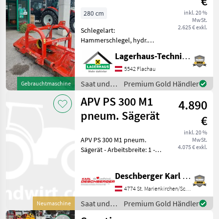
€
TSA/PR280
280 cm
inkl. 20 %
MwSt.
2.625 € exkl.
Schlegelart:
Hammerschlegel, hydr.
Seitenverschub * Mulcher 2,
Lagerhaus-Technik Flachau
8 m Funktionsfähig *
Seitenverschub *
5542 Flachau
Gelenkwelle, *
Saat und
Premium Gold Händler
Gebrauchtmaschine
Lamellenvorhang * Front -
Pflege /
APV PS 300 M1
und Heckanbau Wi
4.890
Vogel&Noot
pneum. Sägerät
€
inkl. 20 %
APV PS 300 M1 pneum.
MwSt.
4.075 € exkl.
Sägerät - Arbeitsbreite: 1 - 6
m mit elektr.
Doppelgebläse, 8
Deschberger Karl Landtechnik GesmbH & Co KG
Ausgänge, Saatgutbehälter
300 l, komplettes Sägerät
4774 St. Marienkirchen/Schärding
mit Verschlauchung (25 m),
Saat und
Premium Gold Händler
Neumaschine
Säw
Pflege /