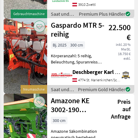
Arbeitsbreite: 2.8; Bauart:
3910 Zwettl
Angebaut; Hydraulischer
Saat und
Premium Plus Händler
Gebrauchtmaschine
Seitenverschub: Ja; zusä
Pflege /
Gaspardo MTR 5-
22.500
Tehnos
reihig
€
Bj. 2025
300 cm
inkl. 20 %
MwSt.
18.750 €
Körperanzahl: 5 reihig,
exkl.
Beleuchtung, Spuranreisser,
Gummidruckrollen, Mais,
Deschberger Karl Landtechnik GesmbH & Co KG
pneumatisch, elektr.
Überwachung Gaspardo
4774 St. Marienkirchen/Schärding
MTR 5-Reihig:
Saat und
Premium Gold Händler
Neumaschine
Reihenabstand 70 cm mit
Pflege /
Amazone KE
Mulchsaat-Aggre
Preis
Gaspardo
3002-190
auf
Anfrage
Rotamix /
300 cm
Centaya 3000
Amazone Säkombination
Special
pneumatisch bestehend