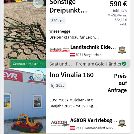
Sonstige
590 €
APV
Dreipunkt
inkl. 13%
MwSt./Verm.
Wiesenegge
522,12 €
320 cm
exkl.
Wiesenegge
Dreipunktanbau für Leichte
Traktoren oder Mähtrac
Landtechnik Eidenhammer GmbH
Standort in 5621 St.Veit im
Pongau Saat und Pflege
5274 Burgkirchen
Wieseneggen
Saat und
Premium Gold Händler
Gebrauchtmaschine
Pflege /
Ino Vinalia 160
Preis
Sonstige
auf
Bj. 2025
Anfrage
EDV: 75637 Mulcher - mit
Baujahr 2025 - mt 390 Kg
Standort: 2135 Neudorf Das
Verkaufsteam der Fa. Agxor
AGXOR Vertriebsgesellschaft Ost GmbH
zeigt Ihnen das
2111 Harmannsdorf-Rückersdorf
Gerät/Maschine gerne und