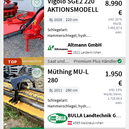
Vigolo SGE2 220
8.990
Seppi
AKTIONSMODELL
€
Bj. 2026
220 cm
inkl. 20 %
MwSt.
7.491,67 €
Schlegelart:
exkl.
Hammerschlegel, hydr.
Seitenverschub, Freilauf im
Altmann GmbH
Getriebe Vigolo
Seitenmulcher SGE2 220
2821 Lanzenkirchen
Anbaubock Kat II,
Saat und
Premium Plus Händler
TOP
Neumaschine
Freilaufgetriebe 540 U/min
Pflege /
Müthing MU-L
Doppeltes Gehäuse,
1.950
Vigolo
280
€
Bj. 2011
280 cm
inkl. 13%
MwSt./Verm.
1.725,66 €
Schlegelart:
exkl.
Hammerschlegel, hydr.
Seitenverschub, Walzen,
BULLA Landtechnik GmbH
Freilauf im Getriebe
MÜTHING Mulcher MU-L 280
4595 Waldneukirchen
+ Bj. 2011 + Front und