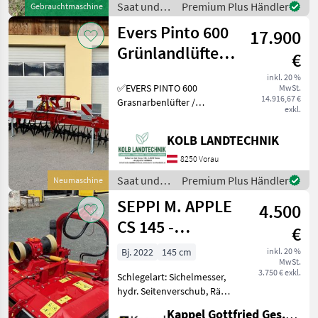
Saat und
Premium Plus Händler
Gebrauchtmaschine
Heckmaschine +
Pflege /
Evers Pinto 600
hydraulischer Seitenv
17.900
Müthing
Grünlandlüfter -
€
Grünlandlockerer
inkl. 20 %
✅EVERS PINTO 600
MwSt.
- Gr
14.916,67 €
Grasnarbenlüfter /
exkl.
Bodenlüfter ✅Arbeitsbreite
6.0m ✅Sternwalze leicht
KOLB LANDTECHNIK
schrägstellbar, dadurch 2
verschieden Intensive
8250 Vorau
Bearbeitungsstufen ✅Zinke
Saat und
Premium Plus Händler
Neumaschine
Pflege /
SEPPI M. APPLE
4.500
Evers
CS 145 -
€
Sichelmulcher
Bj. 2022
145 cm
inkl. 20 %
MwSt.
hydr.
3.750 € exkl.
Schlegelart: Sichelmesser,
ausschwenkbar
hydr. Seitenverschub, Räder
zur Tiefenführung
Kappel Gottfried Ges.m.b.H.