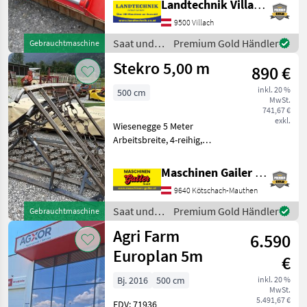
Landtechnik Villach GmbH
seitliche Kufen Kuhn Profi
9500 Villach
Mulcher BPR 305, vorne mit
Variablen Blechschutz,
Saat und
Premium Gold Händler
Gebrauchtmaschine
hydr. Seite
Pflege /
Stekro 5,00 m
890 €
Kuhn
inkl. 20 %
500 cm
MwSt.
741,67 €
exkl.
Wiesenegge 5 Meter
Arbeitsbreite, 4-reihig,
mechanisch klappbar, 3
Punkt Aufnahme, Gewicht
Maschinen Gailer GmbH
450 kg, Striegelnetz kann
9640 Kötschach-Mauthen
beidseitig verwendet
werden, Intensiv striegeln
Saat und
Premium Gold Händler
Gebrauchtmaschine
Pflege /
Agri Farm
6.590
Stekro
Europlan 5m
€
Bj. 2016
500 cm
inkl. 20 %
MwSt.
5.491,67 €
EDV: 71936