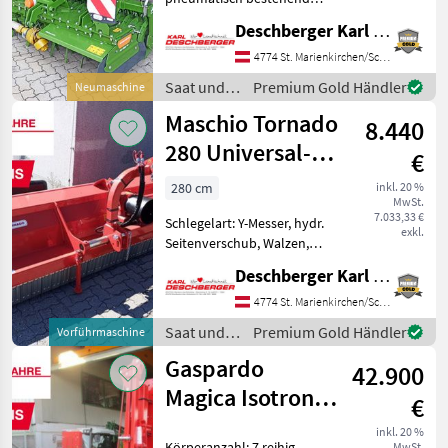
aus: KE 3002-190 Rotamix
Deschberger Karl Landtechnik GesmbH & Co KG
Kreiselegge mit 12 Kreiseln,
Walterscheid Gelenkwelle
4774 St. Marienkirchen/Schärding
P500 mit
Saat und
Premium Gold Händler
Neumaschine
Nockenschaltkupplung,
Pflege /
Maschio Tornado
Seitenschil
8.440
Amazone
280 Universal-
€
Häcksler
280 cm
inkl. 20 %
MwSt.
7.033,33 €
Schlegelart: Y-Messer, hydr.
exkl.
Seitenverschub, Walzen,
Freilauf im Getriebe
Deschberger Karl Landtechnik GesmbH & Co KG
„ACHTUNG!! 40 JAHRE
MASCHIO/GASPARDO – AUF
4774 St. Marienkirchen/Schärding
DEN JETZIGEN PREIS WIRD
Saat und
Premium Gold Händler
Vorführmaschine
NOCH MAL RUNTER
Pflege /
Gaspardo
GERECHNET M
42.900
Maschio
Magica Isotronic
€
7-reihige
inkl. 20 %
Körperanzahl: 7 reihig,
MwSt.