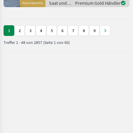
bittet
Saat und
Premium Gold Händler
Neumaschine
Pflege /
Ino
1
2
3
4
5
6
7
8
9
Treffer
1
-
48
von
2857
(Seite 1 von 60)