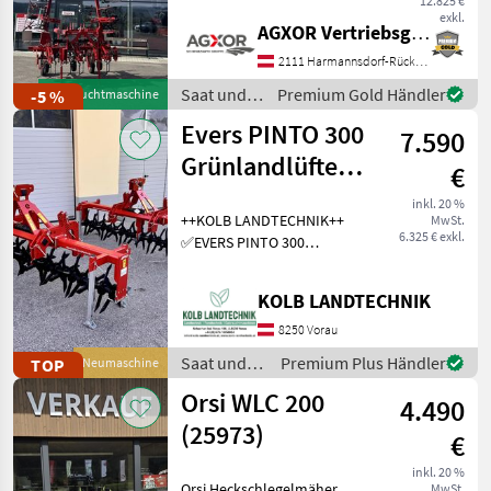
12.825 €
Selbstlenkung EDV 71811
exkl.
AGXOR Vertriebsgesellschaft Ost GmbH
Hackgerät - 51820086 1x
Einzelkornsämaschinen
183
Dreipunktturm für
2111 Harmannsdorf-Rückersdorf
Profilrahmen Kat. 2 (EC-
Drillmaschinen
172
Saat und
Premium Gold Händler
-5 %
Gebrauchtmaschine
Weed
Pflege /
Evers PINTO 300
7.590
Steketee
Schlegler / Schlägelhäcksler
170
Grünlandlüfter -
€
Alle 16
Grünlandlockerer
anzeigen
inkl. 20 %
++KOLB LANDTECHNIK++
MwSt.
- Gr
6.325 € exkl.
✅EVERS PINTO 300
MARKEN
Grasnarbenlüfter /
Bodenlüfter ✅Arbeits- und
KOLB LANDTECHNIK
Transportbreite 3.0m
✅Sternwalze leicht
8250 Vorau
Müthing
schrägstellbar, dadurch 2
Saat und
Premium Plus Händler
TOP
Neumaschine
Tehnos
verschied
Pflege /
Orsi WLC 200
APV
4.490
Evers
(25973)
Maschio
€
Amazone
inkl. 20 %
Orsi Heckschlegelmäher
MwSt.