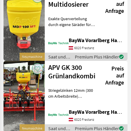
Multidosierer
auf
Anfrage
Exakte Querverteilung
durch eigene Säräder für
jeden Abgang
Windunabhängiges und
BayWa Vorarlberg HandelsGmbH BayWa Technik
punktgenaues Ausbringen
des Saatguts Dosiereinheit
6820 Frastanz
aus Edelstahl elektrisches
Saat und
Premium Plus Händler
Neumaschine
Geb
Pflege /
APV GK 300
Preis
APV
Grünlandkombi
auf
Anfrage
Striegelzinken 12mm (300
cm Arbeitsbreite)
Hydraulische
Walzenverstellung
BayWa Vorarlberg HandelsGmbH BayWa Technik
Zahnwalze 550mm (300 cm
Arbeitsbreite) Gefedertes
6820 Frastanz
Einebnungsblech
Saat und
Premium Plus Händler
Neumaschine