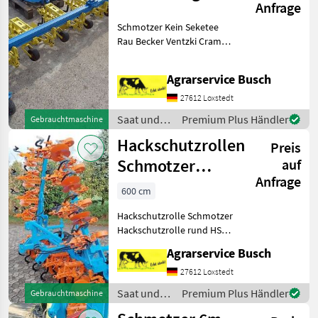
Anfrage
6 Reihig mit
Schmotzer Kein Seketee
Kompletten
Rau Becker Ventzki Cramer
Anbaubock
Köckerling Carree Caree
Howard Kongskilde
Agrarservice Busch
Hackgerät Hatzenbichler
Einböck Hackgerät
27612 Loxstedt
Schmotzer Hacke 6 reihiges
Saat und
Premium Plus Händler
Gebrauchtmaschine
Fron
Pflege /
Hackschutzrollen
Preis
Schmotzer
Schmotzer
auf
Anfrage
Hackschutzrolle
600 cm
rund
Hackschutzrolle Schmotzer
Hackschutzrolle rund HS62
(280mm) für starre Messer
Agrarservice Busch
Artikel Nr 352950 Gewicht 7,
5Kg Kulturschutzscheibe HS
27612 Loxstedt
62 (280mm) für
Saat und
Premium Plus Händler
Gebrauchtmaschine
Vibromesser von
Pflege /