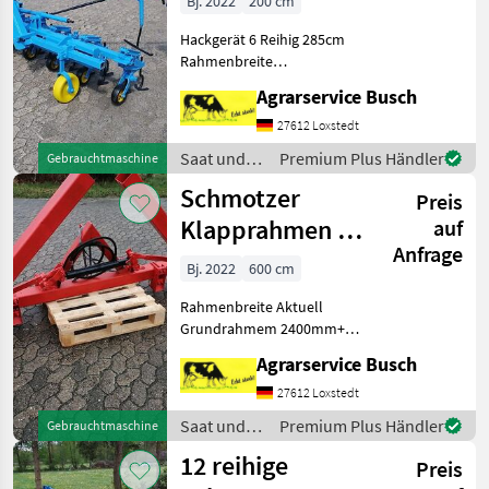
Bj. 2022
200 cm
über
Hackgerät 6 Reihig 285cm
Handsteuerung
Rahmenbreite
im
Exaktsteuerung manuell
Agrarservice Busch
Kulturschutzscheiben
optional Bis zu 50cm
27612 Loxstedt
Reihenabstand variabel
Saat und
Premium Plus Händler
Gebrauchtmaschine
versetllbar Exaktsteuerung
Pflege /
Schmotzer
zum optima
Preis
Schmotzer
Klapprahmen bis
auf
Anfrage
6m Hydraulische
Bj. 2022
600 cm
Klappung
Rahmenbreite Aktuell
Fabrika
Grundrahmem 2400mm+je
Seite Klappung 1500mm
Agrarservice Busch
Gesamtbreite 5400mm
Optional ist der Rahmen
27612 Loxstedt
mit 120mm Vierkant zu
Saat und
Premium Plus Händler
Gebrauchtmaschine
Erweitern Klapprahmen mit
Pflege /
12 reihige
Dreipunk
Preis
Schmotzer