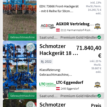
inkl. 13%
MARKTPLATZ
EDV: 73666 Front-Hackgerät
MwSt./Verm.
14.240,71 €
- mit 6 Reihe für 50cm
Marktplatz
Händlerangebote
Kleinanzeigen
exkl.
Reihenabstand - mit 3-
Punktanba - mit lenkbaren
AGXOR Vertriebsgesellschaft Ost GmbH
Tiefenführungsräder -
gebraucht aus Vermittlung
2111 Harmannsdorf-Rückersdorf
mit 13% MwSt
Saat und
Premium Gold Händler
Gebrauchtmaschine
Pflege /
Schmotzer
71.840,40
Schmotzer
Hackgerät 18 x
€
50
Bj. 2022
inkl. 20 %
MwSt.
59.867 €
Klassifizierung:
exkl.
Gebrauchtmaschine;
Seriennummer/Fahrgestellnummer:
LTC-Eggendorf
HT00400048; Service
Historie: Ja; Weitere
2493 Eggendorf
Maschinenmerkmale:
Saat und
Premium Gold Händler
Gebrauchtmaschine
Einzelparallelogrammmaushub
Pflege /
Schmotzer
AV5 und
Preis
Schmotzer