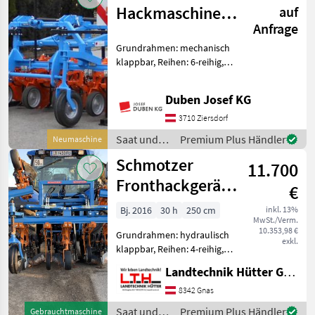
Hackmaschine 6
auf
Anfrage
x 50 cm
Grundrahmen: mechanisch
klappbar, Reihen: 6-reihig,
Gerätelenkung:
Selbstlenkung,
Duben Josef KG
Pflanzenschutzbleche
Ausstellungsmaschine inkl.
3710 Ziersdorf
Heck-/Front- oder
Saat und
Premium Plus Händler
Neumaschine
Doppelbockanbaurahme
Pflege /
Schmotzer
11.700
Schmotzer
Fronthackgerät
€
4x70cm
Bj. 2016
30 h
250 cm
inkl. 13%
MwSt./Verm.
10.353,98 €
Grundrahmen: hydraulisch
exkl.
klappbar, Reihen: 4-reihig,
Farmflexräder Schmotzrer
Landtechnik Hütter GmbH & Co KG
Fronthackgerät 4x70cm mit
hydr. Rahmen, Vibromesser
8342 Gnas
mit Laserrasten,
Saat und
Premium Plus Händler
Gebrauchtmaschine