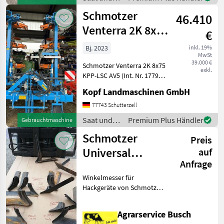
Kombiparallelogram +
Pflege /
Schmotzer
46.410
Schmotzer
Venterra 2K 8x75
€
KPP-LSC AV5
Bj. 2023
inkl. 19%
MwSt
39.000 €
Schmotzer Venterra 2K 8x75
exkl.
KPP-LSC AV5 (Int. Nr. 17792)
Schmotzer Venterra 2K 8x75
Kopf Landmaschinen GmbH
KPP-LSC AV5 Baujahr 2023
2.500kg / 3.500kg AV5
77743 Schutterzell
Parallelverschiebrahmen
Saat und
Premium Plus Händler
Gebrauchtmaschine
KPP-LSC be
Pflege /
Schmotzer
Preis
Schmotzer
Universal
auf
Anfrage
Winkelmesser
Winkelmesser für
(Siehe auch Tra
Hackgeräte von Schmotzer
Rau Ventzki Köckerling
Cramer Bleinroth Kramer
Agrarservice Busch
Kotte Lemken Amazone