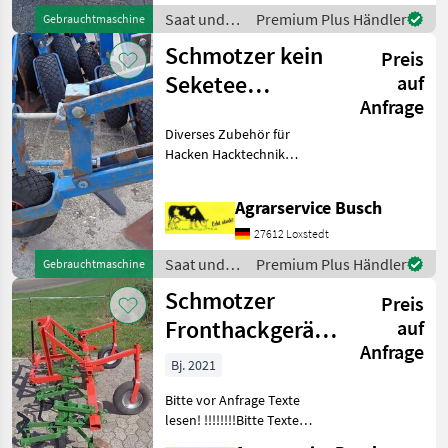
Spurführung 3 Punktanbau
Saat und
Premium Plus Händler
Gebrauchtmaschine
45cm Hackreihe Schut
Pflege /
Schmotzer kein
Preis
Schmotzer
Seketee
auf
Anfrage
Hatzenbichler
Diverses Zubehör für
Kongskilde
Hacken Hacktechnik
GemüseHacke
Sonderkulturhacke
Agrarservice Busch
2Scheibenseche zur
Spurführung
27612 Loxstedt
8Hackelemente für
Saat und
Premium Plus Händler
Gebrauchtmaschine
Sonderanwendungen 3
Pflege /
Punkt Rahmen 3m ehemals
Schmotzer
Preis
Schmotzer
Ho
Fronthackgerät
auf
Anfrage
4 Reihig 75cm
Bj. 2021
Reihenabstand
Bitte vor Anfrage Texte
Luft
lesen! !!!!!!!!Bitte Texte
sorgfältig lesen !