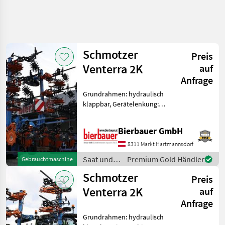
Suche
verfeinern
Schmotzer
Preis
Kategorie
Land
Filter
4
Venterra 2K
auf
Anfrage
39
AKTUELLER
Grundrahmen: hydraulisch
Zurücksetzen
Ergebnisse
PFAD
klappbar, Gerätelenkung:
anzeigen
Landtechnik
Automatische Lenkung,
Farmflexräder,
Saat
Bierbauer GmbH
Pflanzenschutzbleche,
Und
Pflege
Pflanzenschutzscheiben Die
8311 Markt Hartmannsdorf
Maschine befindet sich in
Hackgeraete
Saat und
Premium Gold Händler
Gebrauchtmaschine
neuem u
Reihenfraese
Pflege /
Schmotzer
Preis
Schmotzer
Schmotzer
Venterra 2K
auf
KATEGORIE
Anfrage
WÄHLEN
Grundrahmen: hydraulisch