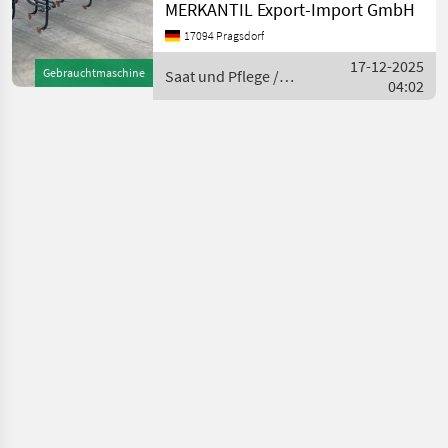
Heckanbau, Hackmaschine
MERKANTIL Export-Import GmbH
________ 12 reihige
17094 Pragsdorf
Hackmaschine mit 75 cm
Abstand Saat und Pflege
17-12-2025
Gebrauchtmaschine
Saat und Pflege /
Hackgeräte / Reihenfräse
04:02
Schmotzer