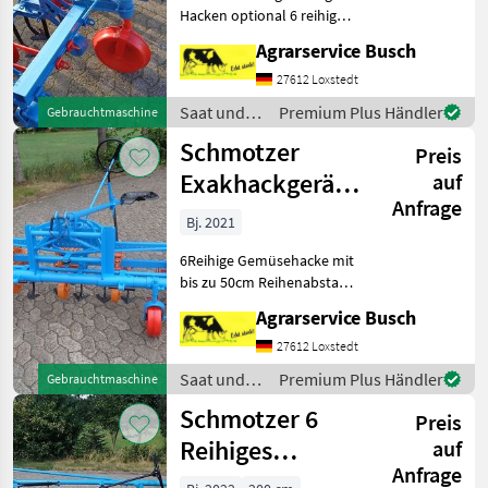
Hacken optional 6 reihig
Exaktsteuerung über
Agrarservice Busch
Pilotensitz zum optimalen
Hackerfolg
27612 Loxstedt
Saat und
Premium Plus Händler
Gebrauchtmaschine
Pflege /
Schmotzer
Preis
Schmotzer
Exakhackgerät
auf
Anfrage
6Reihig bis 50cm
Bj. 2021
Reihena
6Reihige Gemüsehacke mit
bis zu 50cm Reihenabstand
Schmotzer 6 reihige Hacke
Agrarservice Busch
optional reihig
Exaktsteuerung zum
27612 Loxstedt
optimalen Hackerfolg
Saat und
Premium Plus Händler
Gebrauchtmaschine
Pflege /
Schmotzer 6
Preis
Schmotzer
Reihiges
auf
Anfrage
Exackthackgerät