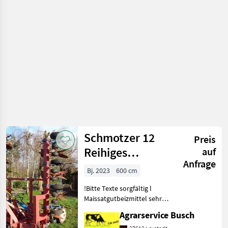
Pflege /
Schmotzer
Schmotzer 12
Preis
Reihiges
auf
Anfrage
Heckhackgerät
Bj. 2023
600 cm
Hydraulische-
!Bitte Texte sorgfältig l
Klappung
Maissatgutbeizmittel sehr
gute Wirksamkeit gegen
Agrarservice Busch
Vogelfraß.Fibl gelistet siehe