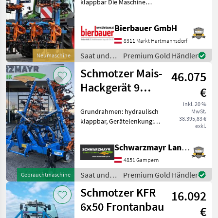
Schmotzer
klappbar Die Maschine
befindet sich in neuem und
sofort einsatzbereitem
Einböck
Bierbauer GmbH
Zustand und kann nach
telefonischer Vereinbarung
8311 Markt Hartmannsdorf
Sasform
gerne vor Ort besic
Saat und
Premium Gold Händler
Neumaschine
Pflege /
Hatzenbichler
Schmotzer Mais-
46.075
Schmotzer
Hackgerät 9
Kongskilde
€
reihig
inkl. 20 %
Gaspardo
Grundrahmen: hydraulisch
MwSt.
38.395,83 €
klappbar, Gerätelenkung:
exkl.
Alle 34
Automatische Lenkung,
anzeigen
Pflanzenschutzscheiben Nr.
Schwarzmayr Landtechnik GmbH - Gampern
67963 Mais-Hackgerät - BJ
MODELL
2021 - mit 9 Reihen - mit
4851 Gampern
Reihenab
Saat und
Premium Gold Händler
Gebrauchtmaschine
Pflege /
Schmotzer KFR
16.092
Schmotzer
Venterra
6x50 Frontanbau
2K
€