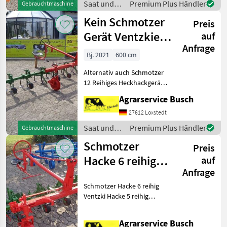
Saat und
Premium Plus Händler
Gebrauchtmaschine
!!!!!!!!!!!!!!!!!!!!!!!!!!!!!
Pflege /
Kein Schmotzer
Preis
Schmotzer
Gerät Ventzkie
auf
Anfrage
12 reihiges
Bj. 2021
600 cm
Hackge
Alternativ auch Schmotzer
12 Reihiges Heckhackgerät
Bilder System Ventzki mit
Agrarservice Busch
Exaktsteuereinheit Bitte vor
Anfrage Texte lesen!
27612 Loxstedt
Saat und
Premium Plus Händler
Gebrauchtmaschine
Pflege /
Schmotzer
Preis
Schmotzer
Hacke 6 reihig
auf
Anfrage
mit
Schmotzer Hacke 6 reihig
Exaktsteuerung
Ventzki Hacke 5 reihig
über
optional 6 reihig verfügbar
18.8.2020 Rahmen und
Agrarservice Busch
Fahrwerk in Neulackierung