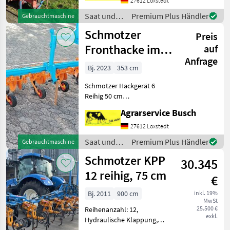
nkssr formel+ ist die
27612 Loxstedt
informationsseite nkssr de
Saat und
Premium Plus Händler
Gebrauchtmaschine
Für alle Bi
Pflege /
Schmotzer
Preis
Schmotzer
Fronthacke im
auf
Anfrage
Frontlader
Bj. 2023
353 cm
Eingehängt 6
Schmotzer Hackgerät 6
Reihig 50c
Reihig 50 cm
Reihenabstand
Agrarservice Busch
Fronthackgerät mit
Exacktsteuerung Achtung
27612 Loxstedt
es gibt 26 Bilder zur
Saat und
Premium Plus Händler
Gebrauchtmaschine
Gerätedokumentaion
Pflege /
Schmotzer KPP
!!!!!!!!!!!!!!!!!!!!!!!!!!!!!!!!
30.345
Schmotzer
12 reihig, 75 cm
€
Bj. 2011
900 cm
inkl. 19%
MwSt
25.500 €
Reihenanzahl: 12,
exkl.
Hydraulische Klappung,