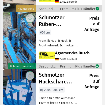
Winkelmesser je 9
27612 Loxstedt
rechts&links mit 260mm
Saat und
Premium Plus Händler
Neumaschine
breite Hack
Pflege /
Schmotzer
Preis
Schmotzer
Rüben-
auf
Anfrage
Hackgerät
600 cm
Frontlift
Frontlift Hublift Hecklift
Fronthubwerk
Fronthubwerk Schmotzer
Fronthydr
Fronthubgerüst Bitte vor
Agrarservice Busch
Anfrage Texte lesen!
27612 Loxstedt
Saat und
Premium Plus Händler
Gebrauchtmaschine
Pflege /
Schmotzer
Preis
Schmotzer
Hackschare
auf
Anfrage
340mm breite
Bj. 2005
300 cm
Winkelmesser
Karton Nr 1 Winkelmesser
220mm 140mm
140mm breite 5 rechte & 5