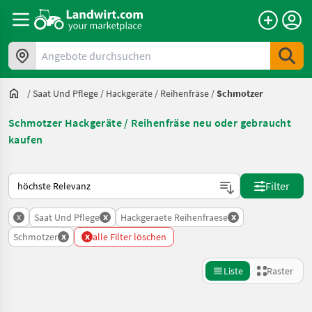
Angebote durchsuchen
/
Saat Und Pflege
/
Hackgeräte / Reihenfräse
/
Schmotzer
Schmotzer Hackgeräte / Reihenfräse neu oder gebraucht
kaufen
So wird auf Landwirt.com sortiert
Filter
x
x
x
Saat Und Pflege
Hackgeraete Reihenfraese
x
x
Schmotzer
alle Filter löschen
Liste
Raster