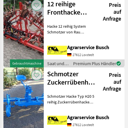
12 reihige
Preis
Schmotzer
Fronthacke
auf
Anfrage
System
Hacke 12 reihig System
Schmotzer von
Schmotzer von Rau
Rau o
Hackgerät 12 reihig Rau
Frontanbau&Heckanbau
Agrarservice Busch
durch Kombiana
27612 Loxstedt
Saat und
Premium Plus Händler
Gebrauchtmaschine
Pflege /
Schmotzer
Preis
Schmotzer
Zuckerrübenhacke
auf
Anfrage
H20 5 reihig
Schmotzer Hacke Typ H20 5
Hacke
reihig Zuckerrübenhacke
Gemüsehacke
Rübenhacke Gemüsehacke
Hacke
Agrarservice Busch
Prallelogrammsteuerung
Scheibenseche zur
27612 Loxstedt