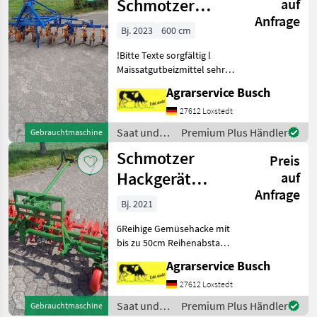
Schmotzer
auf
Anfrage
Fronthacke/Heckhacke
Bj. 2023
600 cm
mit Va
!Bitte Texte sorgfältig l
Maissatgutbeizmittel sehr
gute Wirksamkeit gegen
Agrarservice Busch
Vogelfraß.Fibl gelistet siehe
nkssr formel+ ist die
27612 Loxstedt
informationsseite nkssr de
Saat und
Premium Plus Händler
Gebrauchtmaschine
Für alle Bi
Pflege /
Schmotzer
Preis
Schmotzer
Hackgerät
auf
Anfrage
6Reihig mit
Bj. 2021
Gänsefußscharen
6Reihige Gemüsehacke mit
Hackschutz
bis zu 50cm Reihenabstand
Köckerling 6 reihige Hacke
Agrarservice Busch
optional reihig
Exaktsteuerung zum
27612 Loxstedt
optimalen Hackerfolg
Saat und
Premium Plus Händler
Gebrauchtmaschine