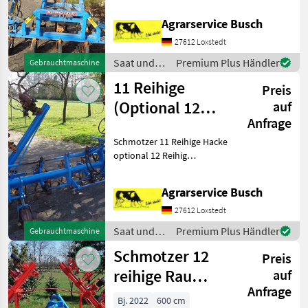
Bestand Verkauf Februar
2020 nach
Agrarservice Busch
Israel!!!!!!!!!!!!!!!!!!!!
Alternativ sind aber ander
27612 Loxstedt
Saat und
Premium Plus Händler
Gebrauchtmaschine
Pflege /
11 Reihige
Preis
Schmotzer
(Optional 12
auf
Anfrage
Reihig)Schmotzer
Schmotzer 11 Reihige Hacke
Heckhac
optional 12 Reihig
Profilrahmenbreite 510cm
optional 600cm 6&9reihig
Agrarservice Busch
möglich Der Platz an der
Sonne mit dem Pilotensitz
27612 Loxstedt
Exaktsteuerung b
Saat und
Premium Plus Händler
Gebrauchtmaschine
Pflege /
Schmotzer 12
Preis
Schmotzer
reihige Rau
auf
Anfrage
Fronthackemit
Bj. 2022
600 cm