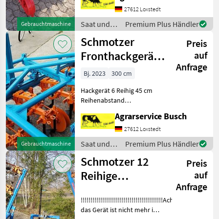
Reihenabstand bis 50cm
27612 Loxstedt
stufenlos einstellb
Saat und
Premium Plus Händler
Gebrauchtmaschine
Pflege /
Schmotzer
Preis
Schmotzer
Fronthackgerät
auf
Anfrage
6Reihig
Bj. 2023
300 cm
Fronthacke 3m 6
Hackgerät 6 Reihig 45 cm
Reihige H
Reihenabstand
Fronthackgerät mit
Agrarservice Busch
Exacktsteuerung Achtung
es gibt 20 Bilder zur
27612 Loxstedt
Gerätedokumentaion
Saat und
Premium Plus Händler
Gebrauchtmaschine
!!!!!!!!!!!!!!!!!!!!!!!!!!!!!!!!!!!
Pflege /
Schmotzer 12
Preis
Schmotzer
Reihige
auf
Anfrage
Fronthacke Typ
!!!!!!!!!!!!!!!!!!!!!!!!!!!!!!!!!!!!!!!!!!Achtung
MZFR 12
das Gerät ist nicht mehr im