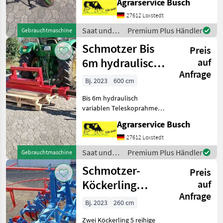
Agrarservice Busch
27612 Loxstedt
Saat und
Premium Plus Händler
Gebrauchtmaschine
Pflege /
Schmotzer Bis
Preis
Schmotzer
6m hydraulisch
auf
Anfrage
variablen
Bj. 2023
600 cm
Teleskoprahmen
Bis 6m hydraulisch
Tele
variablen Teleskoprahmen
mit Dreipunktanbaubock
Agrarservice Busch
!!!!!!!!!!!!!!!!!!!!!!!!!!!!!!!!!!!!!!Bitte
Text komplett
27612 Loxstedt
lesen!!!!!!!!!!!!!!!!!!!!!!!!!!!!!!!!!!
Saat und
Premium Plus Händler
Gebrauchtmaschine
Pflege /
Schmotzer-
Preis
Schmotzer
Köckerling
auf
Anfrage
Exakthackgerät
Bj. 2023
260 cm
5 reihig mit
Zwei Köckerling 5 reihige