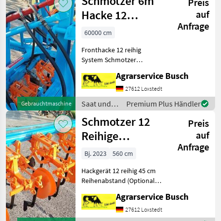
Schmotzer 6m
Preis
Schmotzer
Hacke 12
auf
Anfrage
Reihiges
60000 cm
Hackgerät
Fronthacke 12 reihig
Frontha
System Schmotzer
hydraulische Klappung
Agrarservice Busch
Bitte vor Anfrage Texte
lesen! !!!!!!!!Bitte Texte
27612 Loxstedt
sorgfältig lesen !!!!!!!!!!!!!!!!!
Saat und
Premium Plus Händler
Gebrauchtmaschine
Maissaatgut & Neu,
Pflege /
Schmotzer 12
Preis
Schmotzer
Reihige
auf
Anfrage
Heckhacke 12
Bj. 2023
560 cm
Reihige
Hackgerät 12 reihig 45 cm
Hackgerät mit Ex
Reihenabstand (Optional
50cm) mit Schmotzer
Agrarservice Busch
Exacktsteuerung Achtung
es gibt 34 Bilder zur
27612 Loxstedt
Gerätedokumentaion