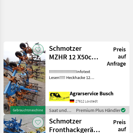
Schmotzer
Preis
MZHR 12 X50cm
auf
Anfrage
12 Reihige
!!!!!!!!!!!!!!!!!!!!!!!Infotext
Heckhacke
Lesen!!!!! Heckhacke 12
Reihig Schmotzer TYP
MZHR 12X50 Gerät ab Lager
Agrarservice Busch
sofort Verfügbar Hackgerät
Rübenhacke Maishacke
27612 Loxstedt
Gemüsehacke S
Saat und
Premium Plus Händler
Gebrauchtmaschine
Pflege /
Schmotzer
Preis
Schmotzer
Fronthackgerät
auf