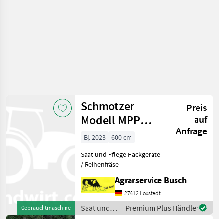
Schmotzer
Preis
Modell MPP
auf
Anfrage
Mehrzweckparallelogramm
Bj. 2023
600 cm
12
Saat und Pflege Hackgeräte
/ Reihenfräse
Agrarservice Busch
27612 Loxstedt
Saat und
Premium Plus Händler
Gebrauchtmaschine
Pflege /