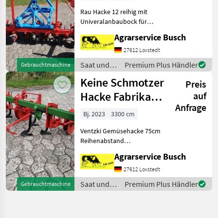
Weiste Akkord
Rau Hacke 12 reihig mit
Schne
Univeralanbaubock für
Heckanbau Frontanbau
Agrarservice Busch
Zwischenachsanbau
Großvolumige Stützräder
27612 Loxstedt
zur Geräteentlastung Rau
Saat und
Premium Plus Händler
Gebrauchtmaschine
12 reihige Fronthacke Kein
Pflege /
Keine Schmotzer
Sc
Preis
Schmotzer
Hacke Fabrikat
auf
Anfrage
Ventzki
Bj. 2023
3300 cm
Rahmenbre
Ventzki Gemüsehacke 75cm
Reihenabstand
Tiefenführung ünrt
Agrarservice Busch
Gleitkufen Wartungsfrei
Kulturschutzscheiben
27612 Loxstedt
Stützräder zur
Saat und
Premium Plus Händler
Gebrauchtmaschine
Geräteabstützung Bis zu
Pflege /
75cm Reihenabstand 300c
Schmotzer