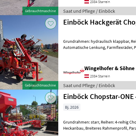
2084 Starrein
Saat und Pflege / Einböck
Gebrauchtmaschine
Einböck Hackgerät Cho
Grundrahmen: hydraulisch klappbar, Reih
Automatische Lenkung, Farmflexräder, P
Vorführgerät mit ca. 60ha - Universa
Wingelhofer & Söhn
2084 Starrein
Saat und Pflege / Einböck
Gebrauchtmaschine
Einböck Chopstar-ONE 
Bj. 2026
Grundrahmen: starr, Reihen: 4-reihig Chops
Heckanbau, Breiteres Rahmenprofil, Paralellogramm & Hackkörper
One mit FarmFlex-Tastrad, Vibrofede