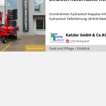
Grundrahmen: hydraulisch klappbar Arbe
hydraulisch Tiefenführung: 18×8.50 Räd
Rotorfedern: 4 Stück mit hydraulischem
Katzler GmbH & Co.K
2232 Parbasdorf
Saat und Pflege / Einböck
Neumaschine