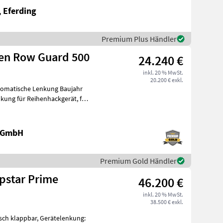
, Eferding
Premium Plus Händler
en Row Guard 500
24.240 €
inkl. 20 % MwSt.
20.200 € exkl.
tomatische Lenkung Baujahr
e GmbH
Premium Gold Händler
pstar Prime
46.200 €
inkl. 20 % MwSt.
38.500 € exkl.
sch klappbar, Gerätelenkung: