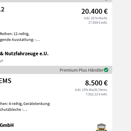
12
20.400 €
inkl. 20 % MwSt.
17.000 € exkl.
eihen: 12-reihig,
gende Ausstattung: -
ar pro Element
& Nutzfahrzeuge e.U.
rf
Premium Plus Händler
 EMS
8.500 €
inkl. 13% MwSt./Verm.
7.522,12 € exkl.
en: 4-reihig, Gerätelenkung:
chutzbleche -
enabstand
e GmbH