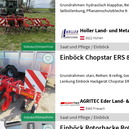
Grundrahmen: hydraulisch klappbar, Reih
Selbstlenkung, Pflanzenschutzbleche 8- 
cm Reihenabstand, Verstellbar ink
Holler Land- und Met
8822 Mühlen
Saat und Pflege / Einböck
Gebrauchtmaschine
Einböck Chopstar ERS 8
Grundrahmen: starr, Reihen: 8-reihig, G
Lenkung Einböck Hackgerät Chopstar ERS 
Heckanbau starr
AGRITEC Eder Land- 
9360 Friesach
Saat und Pflege / Einböck
Gebrauchtmaschine
Einböck Rotorhacke Rot