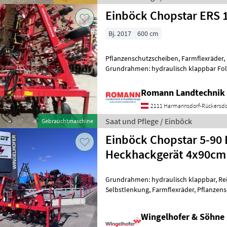
Einböck Chopstar ERS 
Bj. 2017
600 cm
Pflanzenschutzscheiben, Farmflexräder, R
Grundrahmen: hydraulisch klappbar Fol
Hackschar in guten Zustand - 3 Hacksch
Romann Landtechnik 
2111 Harmannsdorf-Rückersdo
Saat und Pflege / Einböck
Gebrauchtmaschine
Einböck Chopstar 5-90
Heckhackgerät 4x90cm
Grundrahmen: hydraulisch klappbar, Reih
Selbstlenkung, Farmflexräder, Pflanzens
Kürbishackgerät / Maishackgerät - Reih
Wingelhofer & Söhn