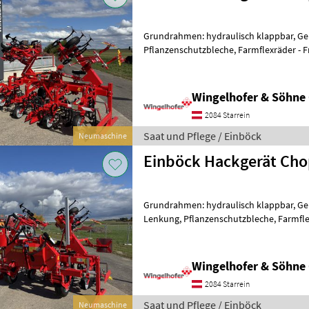
Grundrahmen: hydraulisch klappbar, Ge
Pflanzenschutzbleche, Farmflexräder - 
klappbar, Einzugsverstärkung der Pa
Wingelhofer & Söhn
2084 Starrein
Saat und Pflege / Einböck
Neumaschine
Einböck Hackgerät Cho
Grundrahmen: hydraulisch klappbar, Ge
Lenkung, Pflanzenschutzbleche, Farmfle
Hackgerät - Reihenabstand 3x150cm -
Wingelhofer & Söhn
2084 Starrein
Saat und Pflege / Einböck
Neumaschine