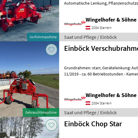
Automatische Lenkung, Pflanzenschutzs
Baujahr: 2022 Hektar: 142ha - Reihena
Wingelhofer & Söhn
2084 Starrein
Saat und Pflege / Einböck
Vorführmaschine
Einböck Verschubrahm
Grundrahmen: starr, Gerätelenkung: Au
11/2019 - ca. 60 Betriebsstunden - Kameralenkung für
Reihenhackgerät, für Hackrahmen bis
Wingelhofer & Söhn
2084 Starrein
Saat und Pflege / Einböck
Gebrauchtmaschine
Einböck Chop Star