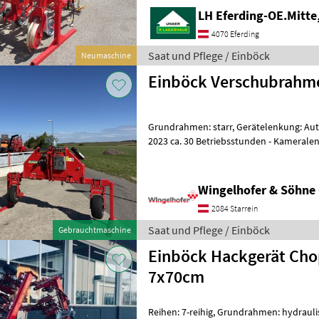
LH Eferding-OE.Mitte
4070 Eferding
Saat und Pflege / Einböck
Neumaschine
Einböck Verschubrahm
Grundrahmen: starr, Gerätelenkung: Au
2023 ca. 30 Betriebsstunden - Kameralenkung für Reihenhackgerät, für
Hackrahmen bis 6, 99 m bzw. =
Wingelhofer & Söhn
2084 Starrein
Saat und Pflege / Einböck
Gebrauchtmaschine
Einböck Hackgerät Cho
7x70cm
Reihen: 7-reihig, Grundrahmen: hydrauli