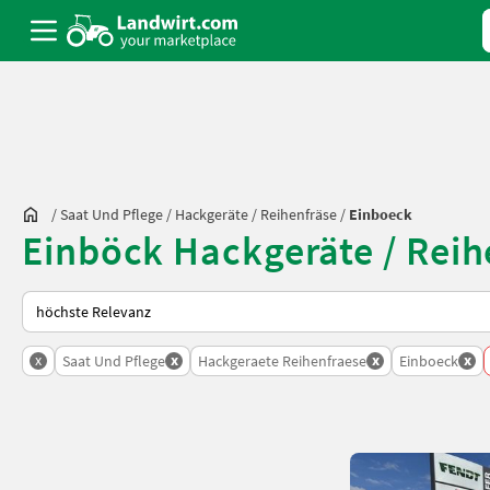
/
Saat Und Pflege
/
Hackgeräte / Reihenfräse
/
Einboeck
Einböck Hackgeräte / Reih
So wird auf Landwirt.com sortiert
x
x
x
x
Saat Und Pflege
Hackgeraete Reihenfraese
Einboeck