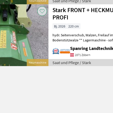
Saat und Pflege / Stark
Neumaschine
Stark FRONT + HECKM
PROFI
Bj. 2026
220 cm
hydr. Seitenverschub, Walzen, Freilauf im
Bodenstützwalze ** Lagermaschine - sofo
++ SPANRING LANDTECHNIK ++
Spanring Landtechni
2871 Zöbern
Saat und Pflege / Stark
Neumaschine