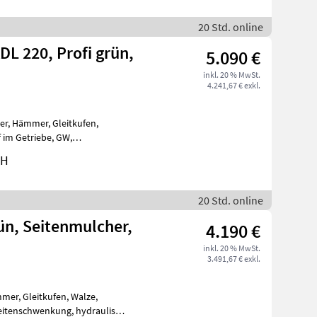
20 Std. online
L 220, Profi grün,
5.090 €
inkl. 20 % MwSt.
4.241,67 € exkl.
chwenkung, hydraulisch Hoc
bH
20 Std. online
ün, Seitenmulcher,
4.190 €
inkl. 20 % MwSt.
3.491,67 € exkl.