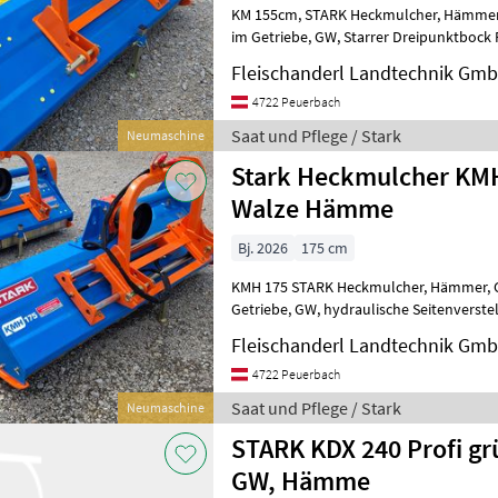
KM 155cm, STARK Heckmulcher, Hämmer, Gleitkufen, Walze, Freilauf
im Getriebe, GW, Starrer Dreipunktbock PROMPT LIEFERBAR Saat und
Pflege Mulchgeräte
Fleischanderl Landtechnik Gm
4722 Peuerbach
Saat und Pflege / Stark
Neumaschine
Stark Heckmulcher KMH
Walze Hämme
Bj. 2026
175 cm
KMH 175 STARK Heckmulcher, Hämmer, Gleitkufen, Walze, Freilauf im
Getriebe, GW, hydraulische Seitenverstellung Saat und Pflege
Mulchgeräte
Fleischanderl Landtechnik Gm
4722 Peuerbach
Saat und Pflege / Stark
Neumaschine
STARK KDX 240 Profi grün, Front-Heck,
GW, Hämme