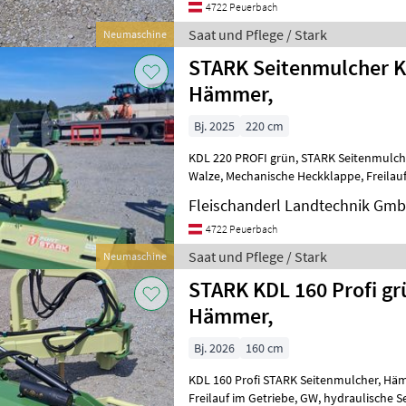
4722 Peuerbach
Saat und Pflege / Stark
Neumaschine
STARK Seitenmulcher KD
Hämmer,
Bj. 2025
220 cm
KDL 220 PROFI grün, STARK Seitenmulcher, Hämmer, Gleitkufen,
Walze, Mechanische Heckklappe, Freilauf im Getriebe, GW,
hydraulische Seitens
Fleischanderl Landtechnik Gm
4722 Peuerbach
Saat und Pflege / Stark
Neumaschine
STARK KDL 160 Profi gr
Hämmer,
Bj. 2026
160 cm
KDL 160 Profi STARK Seitenmulcher, Hämmer, Gleitkufen, Walze,
Freilauf im Getriebe, GW, hydraulische Seitenschwenkung, hydraulisch