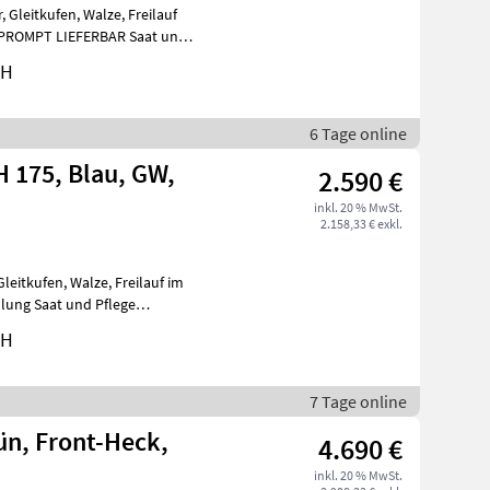
bH
6 Tage online
 175, Blau, GW,
2.590 €
inkl. 20 % MwSt.
2.158,33 € exkl.
bH
7 Tage online
4.690 €
inkl. 20 % MwSt.