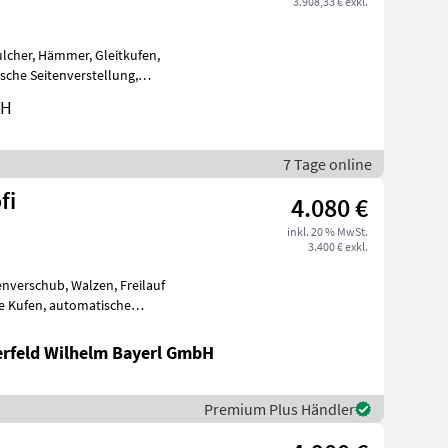
3.908,33 € exkl.
bH
7 Tage online
fi
4.080 €
inkl. 20 % MwSt.
3.400 € exkl.
enverschub, Walzen, Freilauf
he Kufen, automatische
riena
erfeld Wilhelm Bayerl GmbH
Premium Plus Händler