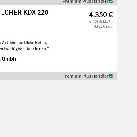
Premium Plus Händler
ULCHER KDX 220
4.350 €
inkl. 20 % MwSt.
3.625 € exkl.
 Getriebe, seitliche Kufen,
rt verfügbar - fabriksneu **
k Gmbh
Premium Plus Händler