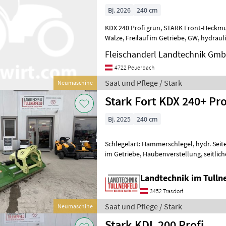
Bj. 2026
240 cm
KDX 240 Profi grün, STARK Front-Heckmulcher, Hämmer, Gleitkufen,
Walze, Freilauf im Getriebe, GW, hydraulische Seitenverstellung,
STARKE AUSFÜHRUNG, PREIS 4690.- Eur
Fleischanderl Landtechnik Gm
4722 Peuerbach
Saat und Pflege / Stark
Neumaschine
Stark Fort KDX 240+ Pro
Bj. 2025
240 cm
Schlegelart: Hammerschlegel, hydr. Seit
im Getriebe, Haubenverstellung, seitlic
Riemenspannung Technische Daten / Se
Landtechnik im Tulln
3452 Trasdorf
Saat und Pflege / Stark
Neumaschine
Stark KDL 200 Profi