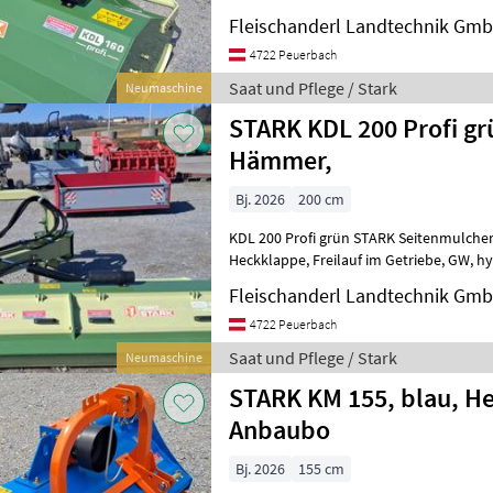
Hochklappbar, Starke Ausführung
Fleischanderl Landtechnik Gm
4722 Peuerbach
Saat und Pflege / Stark
Neumaschine
STARK KDL 200 Profi gr
Hämmer,
Bj. 2026
200 cm
KDL 200 Profi grün STARK Seitenmulcher, Hämmer, Gleitkufen, Walz
Heckklappe, Freilauf im Getriebe, GW, hydraulische
Fleischanderl Landtechnik Gm
4722 Peuerbach
Saat und Pflege / Stark
Neumaschine
STARK KM 155, blau, He
Anbaubo
Bj. 2026
155 cm