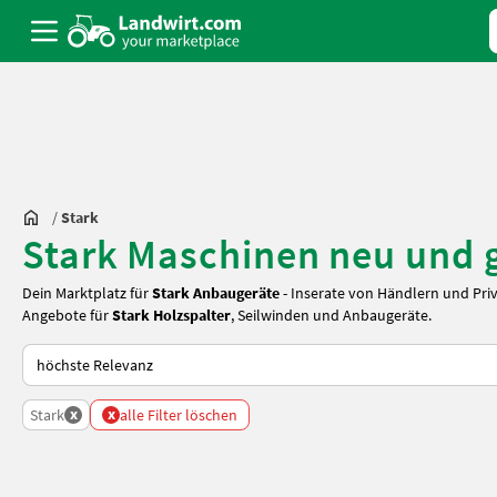
/
Stark
Stark Maschinen neu und 
Dein Marktplatz für
Stark Anbaugeräte
- Inserate von Händlern und Priv
Angebote für
Stark Holzspalter
, Seilwinden und Anbaugeräte.
So wird auf Landwirt.com sortiert
x
x
Stark
alle Filter löschen