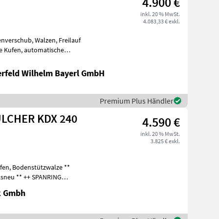
4.900 €
inkl. 20 % MwSt.
4.083,33 € exkl.
enverschub, Walzen, Freilauf
he Kufen, automatische
riena
erfeld Wilhelm Bayerl GmbH
Premium Plus Händler
ULCHER KDX 240
4.590 €
inkl. 20 % MwSt.
3.825 € exkl.
Kufen, Bodenstützwalze **
iksneu ** ++ SPANRING
k Gmbh