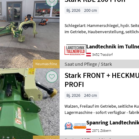
Bj. 2026
200 cm
Schlegelart: Hammerschlegel, hydr. Seit
im Getriebe, Haubenverstellung, seitlic
Riemenspannung Technische Daten / Se
Landtechnik im Tulln
3452 Trasdorf
Saat und Pflege / Stark
Neumaschine
Stark FRONT + HECKM
PROFI
Bj. 2026
240 cm
Walzen, Freilauf im Getriebe, seitliche 
Lagermaschine - sofort verfügbar - fabr
LANDTECHNIK ++ ✅240 cm Arbeitsbreit
Spanring Landtechni
2871 Zöbern