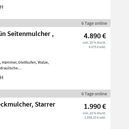
bH
6 Tage online
ün Seitenmulcher ,
4.890 €
inkl. 20 % MwSt.
4.075 € exkl.
e,
Seitenschwenkung, hydraulisch Hochklappbar, Anf
bH
6 Tage online
ckmulcher, Starrer
1.990 €
inkl. 20 % MwSt.
1.658,33 € exkl.