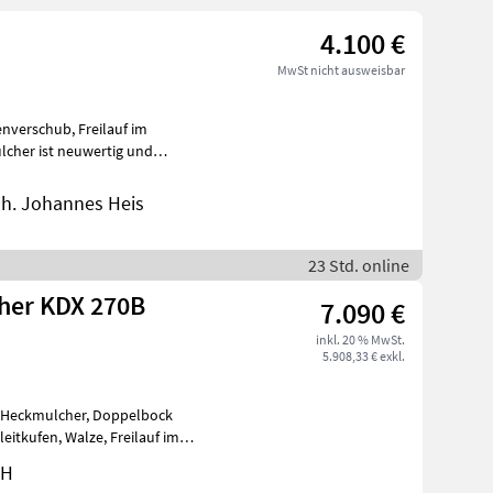
4.100 €
MwSt nicht ausweisbar
enverschub, Freilauf im
ulcher ist neuwertig und
her
nh. Johannes Heis
23 Std. online
her KDX 270B
7.090 €
inkl. 20 % MwSt.
5.908,33 € exkl.
cher, Doppelbock
bH