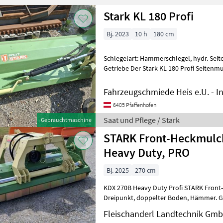
Stark KL 180 Profi
Bj. 2023
10 h
180 cm
Schlegelart: Hammerschlegel, hydr. Seit
Getriebe Der Stark KL 180 Profi Seitenm
wurde sehr wenig verwendet!! Der Mulc
Fahrzeugschmiede Heis e.U. - I
6405 Pfaffenhofen
Saat und Pflege / Stark
Gebrauchtmaschine
STARK Front-Heckmulc
Heavy Duty, PRO
Bj. 2025
270 cm
KDX 270B Heavy Duty Profi STARK Front-Heckmul
Dreipunkt, doppelter Boden, Hämmer. Gleitkufen, Walze, Freilauf im
Getriebe, GW, hydraulischer Verschu
Fleischanderl Landtechnik Gm