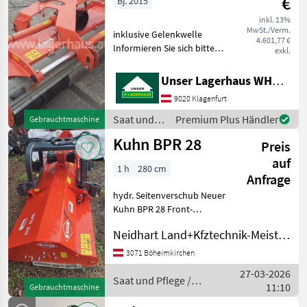
€
Bj. 2015
inkl. 13%
MwSt./Verm.
inklusive Gelenkwelle
4.601,77 €
Informieren Sie sich bitte
exkl.
vor Fahrt-Antritt
telefonisch, ob die von
Unser Lagerhaus WHG, Kärnten, Klagenfurt
Ihnen angefragte Maschine
9020 Klagenfurt
aktuell bei uns am Lager
steht. Wir inseriere
Saat und
Premium Plus Händler
Gebrauchtmaschine
Pflege /
Kuhn BPR 28
Preis
Kuhn
auf
1 h
280 cm
Anfrage
hydr. Seitenverschub Neuer
Kuhn BPR 28 Front-
Heckmulcher mit einer
Neidhart Land+Kfztechnik-Meisterbetrieb
Arbeitsbreite von 2.80m,
inklusive Gelenkwelle,
3071 Böheimkirchen
Hydraulischer
27-03-2026
Seitenverschub, sofort
Saat und Pflege /
11:10
Gebrauchtmaschine
verfügbar Saa
Kuhn