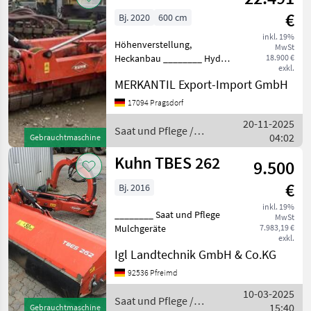
€
Bj. 2020
600 cm
inkl. 19%
Höhenverstellung,
MwSt
Heckanbau ________ Hydr.
18.900 €
exkl.
klappbar, 3 Punktanbau, AB
MERKANTIL Export-Import GmbH
6, 00m, Gelenkwelle,
Stützwalze Saat und Pflege
17094 Pragsdorf
Mulchgeräte
20-11-2025
Saat und Pflege /
04:02
Gebrauchtmaschine
Kuhn
Kuhn TBES 262
9.500
€
Bj. 2016
inkl. 19%
________ Saat und Pflege
MwSt
Mulchgeräte
7.983,19 €
exkl.
Igl Landtechnik GmbH & Co.KG
92536 Pfreimd
10-03-2025
Saat und Pflege /
15:40
Gebrauchtmaschine