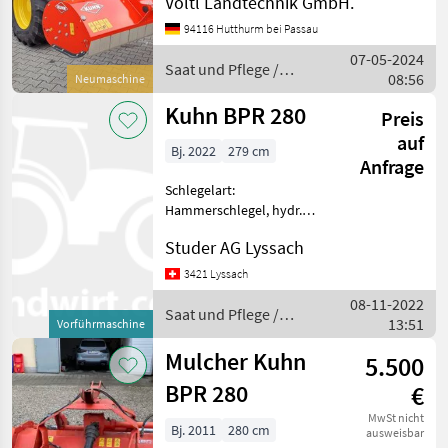
Völtl Landtechnik GmbH.
Arbeitsbreite 2, 79m
Außenbreite 2, 99m
94116 Hutthurm bei Passau
Maschine nach rechts um
07-05-2024
58cm aus der Mitte
Saat und Pflege /
08:56
Neumaschine
verschiebbar Rot
Kuhn
Kuhn BPR 280
Preis
auf
Bj. 2022
279 cm
Anfrage
Schlegelart:
Hammerschlegel, hydr.
Seitenverschub Mulchgerät
Studer AG Lyssach
/ Gewicht 1020 kg / Breite
279 cm / Hammerschlägel /
3421 Lyssach
Hydr. Seitenschub 58 cm /
08-11-2022
Stützwalze / Gelenkwelle /
Saat und Pflege /
13:51
Vorführmaschine
Kuhn
Mulcher Kuhn
5.500
BPR 280
€
MwSt nicht
Bj. 2011
280 cm
ausweisbar