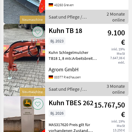
Änderungen und
48268 Greven
Zwischenverkauf
2 Monate
vorbehalten. Alle Angaben
Saat und Pflege /
online
Neumaschine
ohne Gewähr. Sa
Kuhn
Kuhn TB 18
9.100
€
Bj. 2023
inkl. 19%
Kuhn Schlegelmulcher
MwSt
TB18 1, 8 mtr.Arbeitsbreite
7.647,06 €
exkl.
Schwenkbereich-maximaler
Agrom GmbH
Böschungswinkel
-45Gr.+90Gr. 28
88377 Riedhausen
Hammerschlegel
3 Monate
Walzendurchmesser
Saat und Pflege /
online
Neumaschine
160mm Freilauf im
Kuhn
Eingangs
Kuhn TBES 262
15.767,50
€
Bj. 2026
inkl. 19%
MAS317620 Preis gilt für
MwSt
vorhandenen Zustand.
13.250 €