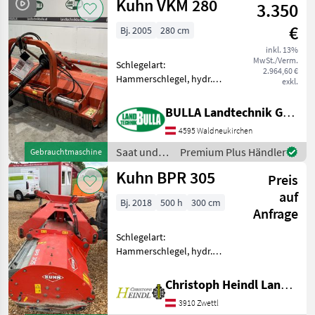
Kuhn VKM 280
3.350
€
Bj. 2005
280 cm
inkl. 13%
MwSt./Verm.
Schlegelart:
2.964,60 €
Hammerschlegel, hydr.
exkl.
Seitenverschub, Walzen
KUHN Mulcher VKM 280 + Bj
BULLA Landtechnik GmbH
2005 + Hydraulischer
4595 Waldneukirchen
Seitenverschub +
Stützwalze + Gelenkwelle +
Saat und
Premium Plus Händler
Gebrauchtmaschine
Getriebe 1000
Pflege /
Kuhn BPR 305
Preis
Kuhn
auf
Bj. 2018
500 h
300 cm
Anfrage
Schlegelart:
Hammerschlegel, hydr.
Seitenverschub + Front und
Heck Anbau + Baujahr 2018
Christoph Heindl Landtechnik GmbH, Waldviertel
+ inkl. Gelenkwelle Der
3910 Zwettl
Preis der Maschine bezieht