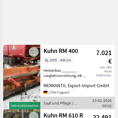
Kuhn RM 400
7.021
€
Bj. 2005
400 cm
inkl. 19%
Heckanbau ________
MwSt
Langfahrvorrichtung, AB 4,
5.900 € exkl.
00m, Stüz- und
MERKANTIL Export-Import GmbH
Tiefenführungsräder
Hechanbau Saat und Pflege
17094 Pragsdorf
Mulchgeräte
13-02-2026
Saat und Pflege /
04:02
Gebrauchtmaschine
Kuhn
Kuhn RM 610 R
22.491