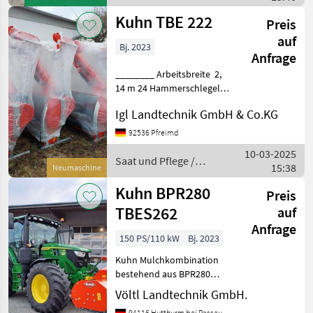
Kuhn
Kuhn TBE 222
Preis
auf
Bj. 2023
Anfrage
________ Arbeitsbreite 2,
14 m 24 Hammerschlegel
Inneres Verschleißblech bis
Igl Landtechnik GmbH & Co.KG
150 PS Gewicht 970 kg
Neumaschine Standort
92536 Pfreimd
Lauterhofen Tel:
10-03-2025
0171/1700312 Herr Eichen
Saat und Pflege /
15:38
Neumaschine
Kuhn
Kuhn BPR280
Preis
TBES262
auf
Anfrage
150 PS/110 kW
Bj. 2023
Kuhn Mulchkombination
bestehend aus BPR280
Verschiebemulcher für
Völtl Landtechnik GmbH.
Front und Heckanbau
94116 Hutthurm bei Passau