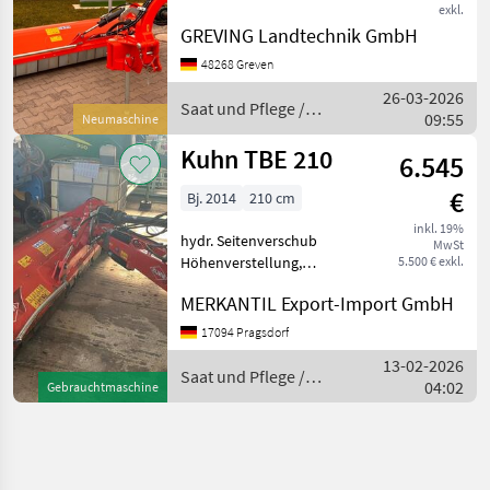
exkl.
Angebot freibleibend.
GREVING Landtechnik GmbH
Irrtümer, Änderungen und
Zwischenverkauf
48268 Greven
vorbehalten. Alle Angaben
26-03-2026
ohne Gewähr. Saat und
Saat und Pflege /
09:55
Neumaschine
Pfleg
Kuhn
Kuhn TBE 210
6.545
€
Bj. 2014
210 cm
inkl. 19%
hydr. Seitenverschub
MwSt
Höhenverstellung,
5.500 € exkl.
Heckanbau ________
MERKANTIL Export-Import GmbH
Böschungsmulcher, hydr.
Seitenverschiebung,
17094 Pragsdorf
Gelenkwelle, Heckanbau
13-02-2026
Saat und Pflege
Saat und Pflege /
04:02
Gebrauchtmaschine
Mulchgeräte
Kuhn