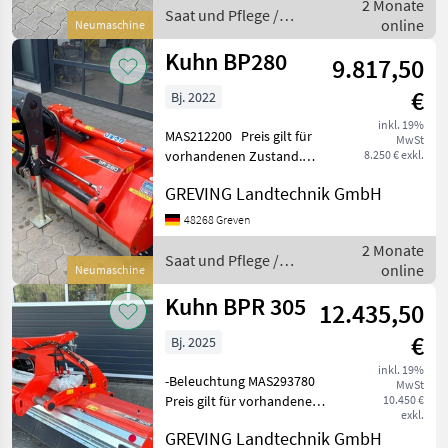
2 Monate
verschoben werden. Das
Saat und Pflege /
online
Neumaschine
Getriebe ist hier nicht mi
Kuhn
Kuhn BP280
9.817,50
€
Bj. 2022
inkl. 19%
MAS212200 Preis gilt für
MwSt
vorhandenen Zustand.
8.250 € exkl.
Angebot freibleibend.
GREVING Landtechnik GmbH
Irrtümer , Änderungen und
Zwischenverkauf
48268 Greven
vorbehalten. Alle Angaben
2 Monate
ohne Gewähr Saat und
Saat und Pflege /
online
Neumaschine
Pfleg
Kuhn
Kuhn BPR 305
12.435,50
€
Bj. 2025
inkl. 19%
-Beleuchtung MAS293780
MwSt
Preis gilt für vorhandenen
10.450 €
exkl.
Zustand. Angebot
GREVING Landtechnik GmbH
freibleibend. Irrtümer,