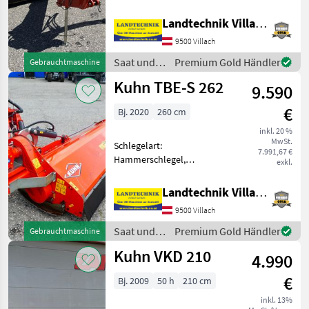
Seitenverschub, Freilauf im
Müthing
Getriebe, Bodenstützwalze
Landtechnik Villach GmbH
Kuhn Seitenmulcher TB 211
Maschio
9500 Villach
mit Hammerausführung,
hydraulisch Klappbar mit
Saat und
Premium Gold Händler
Gebrauchtmaschine
Tehnos
Weitwi
Pflege /
Kuhn TBE-S 262
9.590
Kuhn
Vigolo
€
Bj. 2020
260 cm
Dragone
inkl. 20 %
MwSt.
Schlegelart:
7.991,67 €
Alle 51
Hammerschlegel,
exkl.
anzeigen
Freilaufgelenkwelle, hydr.
Seitenverschub, seitliche
Landtechnik Villach GmbH
MODELL
Kufen, Bodenstützwalze
9500 Villach
Kuhn Seitenmulcher TBE-S
262 mit
Saat und
Premium Gold Händler
Gebrauchtmaschine
Hammerausführung,
Pflege /
Kuhn VKD 210
BPR
hydraulisch K
4.990
Kuhn
280
€
Bj. 2009
50 h
210 cm
BPR
305
inkl. 13%