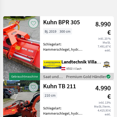
Suche
verfeinern
Kuhn BPR 305
8.990
Kategorie
Land
Filter
4
€
Bj. 2019
300 cm
34
inkl. 20 %
AKTUELLER
Zurücksetzen
Ergebnisse
MwSt.
Schlegelart:
PFAD
7.491,67 €
anzeigen
Hammerschlegel, hydr.
exkl.
Landtechnik
Seitenverschub, Walzen,
Freilauf im Getriebe,
Saat
Landtechnik Villach GmbH
Und
seitliche Kufen Kuhn Profi
Pflege
9500 Villach
Mulcher BPR 305, vorne mit
Variablen Blechschutz,
Mulchgeraete
Saat und
Premium Gold Händler
Gebrauchtmaschine
hydr. Seite
Pflege /
Kuhn
Kuhn TB 211
4.990
Kuhn
KATEGORIE
€
210 cm
WÄHLEN
inkl. 13%
MwSt./Verm.
Kuhn
Schlegelart:
4.415,93 €
Hammerschlegel, hydr.
exkl.