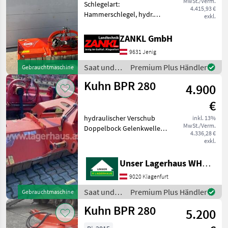
MwSt./Verm.
Schlegelart:
TBE
4.415,93 €
222
Hammerschlegel, hydr.
exkl.
Seitenverschub, Walzen,
TBE-
Bodenstützwalze Kuhn
ZANKL GmbH
S
Mulcher Standort: 9631
262
9631 Jenig
Jenig 7 - Baujahr 2009 -
TBES
Arbeitsbreite 210cm -
Saat und
Premium Plus Händler
Gebrauchtmaschine
262
Dreipunkta
Pflege /
Kuhn BPR 280
4.900
Kuhn
MARKTPLATZ
€
Marktplatz
Händlerangebote
Kleinanzeigen
hydraulischer Verschub
inkl. 13%
MwSt./Verm.
Doppelbock Gelenkwelle
4.336,28 €
Informieren Sie sich bitte
exkl.
vor Fahrt-Antritt
telefonisch, ob die von
Unser Lagerhaus WHG, Kärnten, Klagenfurt
Ihnen angefragte Maschine
9020 Klagenfurt
aktuell bei uns am Lag
Saat und
Premium Plus Händler
Gebrauchtmaschine
Pflege /
Kuhn BPR 280
5.200
Kuhn