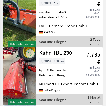
€
Bj. 2023
1 h
inkl. 19%
Angaben zum Gerät:
MwSt
Arbeitsbreite:2, 50m
6.990 € exkl.
Transportbreite:2, 71m
LVD - Bernard Krone GmbH
Rotor:450mm Durchmesser
Schlägel:28
48480 Spelle
Hammerschlägel
2 Tage
Gegenschneide:1
Saat und Pflege /
online
Gebrauchtmaschine
eingeschraubte gerade
Kuhn
Gegenschneide S
Kuhn TBE 230
7.735
€
Bj. 2018
200 cm
inkl. 19%
hydr. Seitenverschub
MwSt
Höhenverstellung,
6.500 € exkl.
Heckanbau ________
MERKANTIL Export-Import GmbH
Böschungsmulcher,
Heckanbau,
17094 Pragsdorf
Anfahrtssicherung,
1 Monat
Zapfwelle, Gegenschneide,
Saat und Pflege /
online
Gebrauchtmaschine
neu gelagert Saat und
Kuhn