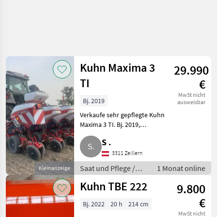
Kuhn Maxima 3
29.990
TI
€
MwSt nicht
Bj. 2019
ausweisbar
Verkaufe sehr gepflegte Kuhn
Maxima 3 TI. Bj. 2019,
Ersteinsatz 2020,
S .
Saatüberwachung KMS 548.
Reihenbreite 45-80 cm,
3311 Zeillern
Mikrogranulatstreuer. Saat und
Saat und Pflege /
1 Monat online
Kleinanzeige
Pflege Mulchgerä
Mulchgeräte
Kuhn TBE 222
9.800
€
Bj. 2022
20 h
214 cm
MwSt nicht