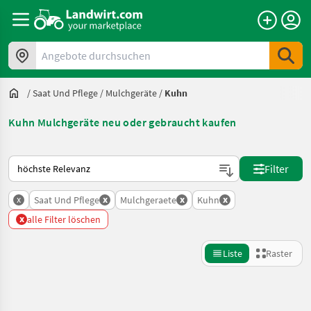
Angebote durchsuchen
/
Saat Und Pflege
/
Mulchgeräte
/
Kuhn
Kuhn Mulchgeräte neu oder gebraucht kaufen
So wird auf Landwirt.com sortiert
Filter
x
x
x
x
Saat Und Pflege
Mulchgeraete
Kuhn
x
alle Filter löschen
Liste
Raster