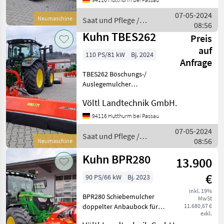
sowie dem TBES262
Auslegemulcher beide
07-05-2024
Neumaschine
Saat und Pflege /
Maschinen sind auch
08:56
Kuhn
Einzeln zu erwerben
Kuhn TBES262
Preis
auf
110 PS/81 kW
Bj. 2024
Anfrage
TBES262 Böschungs-/
Auslegemulcher
Arbeitsbreite 2, 49m Rotor
Völtl Landtechnik GmbH.
inkl Schlegel Ø450mm 28
schwere Hammerschlegel 2
94116 Hutthurm bei Passau
Gegenschneidleisten
07-05-2024
(Kamm und gerade)
Saat und Pflege /
08:56
Neumaschine
Ø180mm Walze im N
Kuhn
Kuhn BPR280
13.900
€
90 PS/66 kW
Bj. 2023
inkl. 19%
BPR280 Schiebemulcher
MwSt
doppelter Anbaubock für
11.680,67 €
exkl.
Front- und Heckanbau