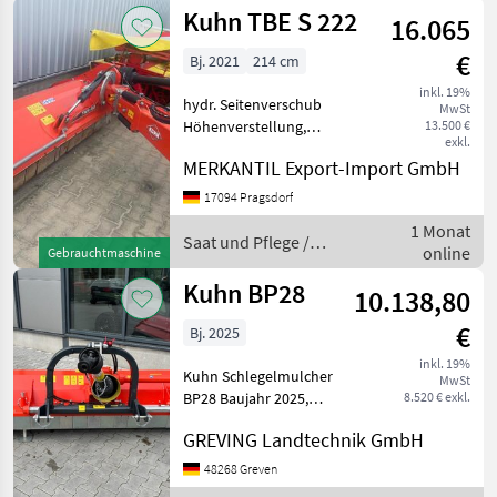
Pflege Mu
Kuhn TBE S 222
16.065
€
Bj. 2021
214 cm
inkl. 19%
hydr. Seitenverschub
MwSt
Höhenverstellung,
13.500 €
exkl.
Heckanbau ________
MERKANTIL Export-Import GmbH
Böschungsmulcher, AB 2,
14m, 24 Hammerschlegel,
17094 Pragsdorf
ZW, Gegenschneide,
1 Monat
Anfahrsicherung,
Saat und Pflege /
online
Gebrauchtmaschine
Schleifkufen Hardox Sa
Kuhn
Kuhn BP28
10.138,80
€
Bj. 2025
inkl. 19%
Kuhn Schlegelmulcher
MwSt
BP28 Baujahr 2025,
8.520 € exkl.
Lagermaschine Der
GREVING Landtechnik GmbH
Anbaubock kann
hydraulisch auf einem
48268 Greven
Schieberohr seitlich