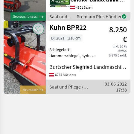
TBE 19, + Arbeitsbreite 1,
4351 Saxen
79m + Gesamtbreite 2, 04m
+ Rotoraußendurchmesser
Saat und
Premium Plus Händler
Gebrauchtmaschine
425mm +
Pflege /
Kuhn BPR22
8.250
Kuhn
€
Bj. 2021
210 cm
inkl. 20 %
Schlegelart:
MwSt.
Hammerschlegel, hydr.
6.875 € exkl.
Seitenverschub, Walzen,
Burtscher Siegfried Landmaschinen
Freilauf im Getriebe Kuhn
BPR22 Front-Heckmulcher
6714 Nüziders
mit 2, 1m Arbeitsbreite, 22
03-06-2022
Stk Hammerschlegel,
Saat und Pflege /
17:38
Neumaschine
Stützwalze
Kuhn