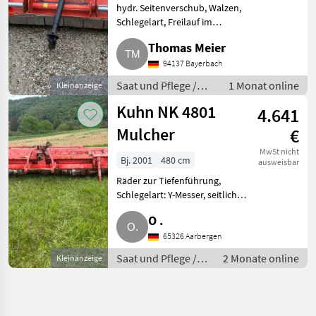
hydr. Seitenverschub, Walzen,
Schlegelart, Freilauf im
Getriebe, Haubenverstellung
Thomas Meier
Biete guten gebrauchten
Mulcher Kuhn BPR 280. Der
94137 Bayerbach
Mulcher wurde vor Kurzem
Saat und Pflege /
1 Monat online
Kleinanzeige
überholt un
Mulchgeräte
Kuhn NK 4801
4.641
Mulcher
€
MwSt nicht
Bj. 2001
480 cm
ausweisbar
Räder zur Tiefenführung,
Schlegelart: Y-Messer, seitliche
Kufen Hiermit verkaufe ich
O .
unseren gebrauchten Kuhn
Mulcher. Kuhn NK 4801. Bj.:
65326 Aarbergen
2001. 3.900 € netto, 4.641 €
Saat und Pflege /
2 Monate online
Kleinanzeige
Mulchgeräte