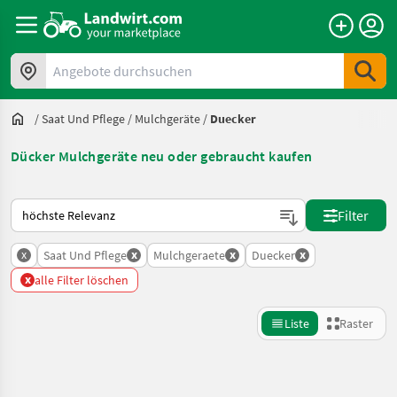
Angebote durchsuchen
/
Saat Und Pflege
/
Mulchgeräte
/
Duecker
Dücker Mulchgeräte neu oder gebraucht kaufen
So wird auf Landwirt.com sortiert
Filter
x
x
x
x
Saat Und Pflege
Mulchgeraete
Duecker
x
alle Filter löschen
Liste
Raster