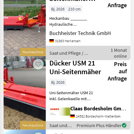
Anfrage
USM 21
Bj. 2026
210 cm
Heckanbau ________
Hydraulische
Seitenverstellung 60 cm
Buchheister Technik GmbH
freischwingende Schlegel
31863 Herkensen
inkl. schwere Schlegelböcke
Hochfester
1 Monat
Neumaschine
Saat und Pflege /
Verschleißkunststoff
online
Dücker
(wechselbar) in Mäherh
Dücker USM 21
Preis
Uni-Seitenmäher
auf
Anfrage
Bj. 2026
Uni-Seitenmäher USM 21
inkl. Gelenkwelle mit
Freilauf, passend für
Claas Bordesholm GmbH
Dreipunkt Kat. II + III,
Arbeitsbreite 2, 10 m,
24582 Bordesholm-Wattenbek
rechtsarbeitend,
Saat und
Premium Plus Händler
Neumaschine
Zapfwellendrehzahl 1000
Pflege /