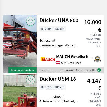
Suche
verfeinern
Dücker UNA 600
16.000
Kategorie
Land
Filter
4
€
Bj. 2004
130 cm
11
inkl. 13%
AKTUELLER
Zurücksetzen
Ergebnisse
MwSt./Verm.
Schlegelart:
PFAD
14.159,29 €
anzeigen
Hammerschlegel, Walzen
exkl.
Landtechnik
Ausstattung: - inkl.
Steuerung - Gelenkwelle -
Saat
MAUCH Gesellschaft m.b.H. & Co.KG
Und
Ausleger -
Pflege
5274 Burgkirchen
Grenzbeleuchtung -
Warntafel - Abstellgestell -
Mulchgeraete
Saat und
Premium Gold Händler
Gebrauchtmaschine
einsatzbereit
Pflege /
Duecker
Dücker USM 18
4.147
Dücker
KATEGORIE
€
Bj. 2015
180 cm
WÄHLEN
inkl. 19%
________ einschl.
MwSt
Dücker
Gelenkwelle mit Freilauf,
3.484,87 €
exkl.
passend für