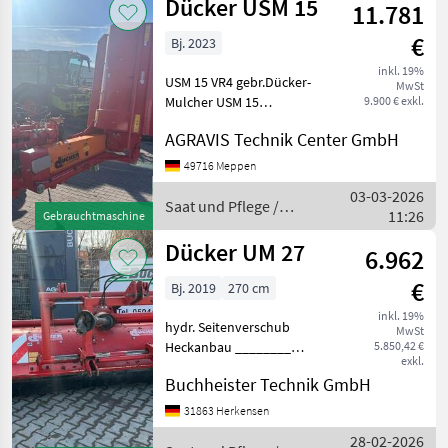
Dücker USM 15
U/min. in
11.781
Dücker
€
Bj. 2023
inkl. 19%
USM 15 VR4 gebr.Dücker-
MwSt
Mulcher USM 15
9.900 € exkl.
Arbeitsbreite: ca. 1, 50 m
AGRAVIS Technik Center GmbH
hydr. Klappung
Gelenkwelle m Freilauf
49716 Meppen
hydr.Seitenverschiebung
03-03-2026
0.60m Freischwingende
Saat und Pflege /
11:26
Gebrauchtmaschine
Schlegel T
Dücker
Dücker UM 27
6.962
€
Bj. 2019
270 cm
inkl. 19%
hydr. Seitenverschub
MwSt
Heckanbau ________
5.850,42 €
exkl.
Gelenkwelle Stärkerer
Buchheister Technik GmbH
Schlegelwellenrotor
Freischwingende Schlegel.
31863 Herkensen
Neu Verschleiß
28-02-2026
Schutzeinlage. Neu