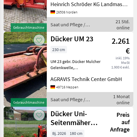
Müthing
Heinrich Schröder KG Landmaschinen Norden
Heckdreipunkthydraulik
Kat. II + III, 1, 80 m
26506 Norden
Maschio
Arbeitsbreite,
21 Std.
rechtsdrehend,
Saat und Pflege /
online
Gebrauchtmaschine
Zapfwellendrehzahl 540
Dücker
Tehnos
Upm, Schlag
Dücker UM 23
2.261
Vigolo
€
230 cm
Dragone
inkl. 19%
UM 23 gebr. Dücker Mulcher
MwSt
Gelenkwelle,
1.900 € exkl.
Alle 51
Eingangsgetrieb 1000 U/Min
anzeigen
AGRAVIS Technik Center GmbH
Arbeitsbreite 2, 30 m
Dreipunktanbau,
49716 Meppen
MODELL
Hammerschlegel, Saat und
1 Monat
Pflege Mulchgeräte
Saat und Pflege /
online
Gebrauchtmaschine
Dücker
Dücker Uni-
UM
Preis
27
Seitenmäher
auf
Anfrage
USM 18
MARKTPLATZ
Bj. 2026
180 cm