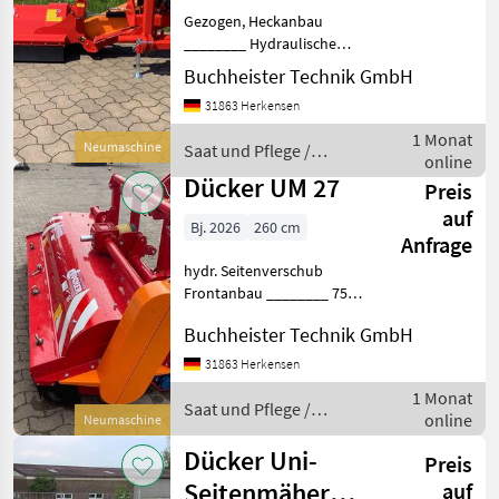
Marktplatz
Händlerangebote
Kleinanzeigen
Gezogen, Heckanbau
________ Hydraulische
Seitenverstellung 60 cm
Buchheister Technik GmbH
Vergrößerte Tastrolle auf
31863 Herkensen
244, 5 mm Freischwingende
Schlegel Schwere
1 Monat
Neumaschine
Saat und Pflege /
Schlegelböcke auf Stärker
online
Dücker
Dücker UM 27
Preis
auf
Bj. 2026
260 cm
Anfrage
hydr. Seitenverschub
Frontanbau ________ 750
er Zapfwellenantrieb
Buchheister Technik GmbH
Freischwingende Schlegel
inkl. Schweren
31863 Herkensen
Schlegelböckchen Stärkerer
1 Monat
Schlegewellenrotor
Saat und Pflege /
online
Neumaschine
Schlagschi
Dücker
Dücker Uni-
Preis
Seitenmäher
auf