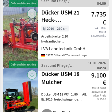
Saat und Pflege /
04:09
Gebrauchtmaschine
Rotorlager.
Dücker
Dücker USM 21
7.735
Heck-
€
Seitenmulcher
Bj. 2010
210 cm
inkl. 19%
MwSt
6.500 € exkl.
Arbeitsbreite: 2.10
hydraulische
Seitenverstellung,
LVA Landtechnik GmbH
hydraulischer Anfahrschutz
39171 Sülzetal OT Altenweddingen
Saat und Pflege
Mulchgeräte
31-01-2026
Gebrauchtmaschine
Saat und Pflege /
04:24
Dücker
Dücker USM 18
9.100
Mulcher
€
MwSt nicht
ausweisbar
Dücker USM 18 VR4, 1, 80 m AB,
Alter Preis
Bj. 2016, freischwingende
9.550 €
Schlegel, Verschleißeinlage,
hydr. Seitenverschiebung, 1x ew