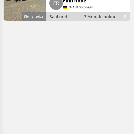
Finn Rode
& 1x dw benötigt, 540 U/min,
37130 Göttingen
Walterscheid Gelenk
Saat und
3 Monate online
Kleinanzeige
R
Pflege /
Mulchgeräte