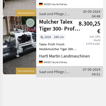
DW Steuergerät wird
94089 Neureichenau
benötigt - mit Walze -
Technische Daten: Typ ECO
30-09-2024
Neumaschine
Saat und Pflege /
HYDRO 1, 50 Hydra
04:48
Talex
Mulcher Talex
8.300,25
Tiger 300- Profi-
€
NEU- Front- H
Bj. 2026
280 cm
inkl. 19%
MwSt
6.975 € exkl.
Talex- Profi- Front-
Heckkmulcher Tiger 300-
***********************************************
Hartl Martin Landmaschinen
Arbeitsbreite 2, 8 Meter -
94089 Neureichenau
Leistungsbdarf ca . 120 PS /
100 KW- Gewic
07-09-2024
Neumaschine
Saat und Pflege /
04:51
Talex