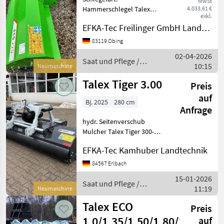
MwSt
Hammerschlegel Talex
4.033,61 €
exkl.
Schlegelmulcher Eco 220 H
EFKA-Tec Freilinger GmbH Landmaschinen
Gewicht: 455 kg
Arbeitsbreite: 2, 20 m min.
83119 Obing
Leistungsbedarf: 60 PS
02-04-2026
Anzahl der
Saat und Pflege /
10:15
Neumaschine
Hammerschlegel: 34 Kat.
Talex
Talex Tiger 3.00
Preis
auf
Bj. 2025
280 cm
Anfrage
hydr. Seitenverschub
Mulcher Talex Tiger 300-
Profi- NEU- Front-
EFKA-Tec Kamhuber Landtechnik
Heckanbau-
Schlegelmulcher-
84567 Erlbach
Hydraulischer
15-01-2026
Seitenverschub Talex- Profi-
Saat und Pflege /
11:19
Neumaschine
Front- Heckkmulcher Tiger
Talex
Talex ECO
Preis
1,0/1,35/1,50/1,80/2,0/2,2
auf