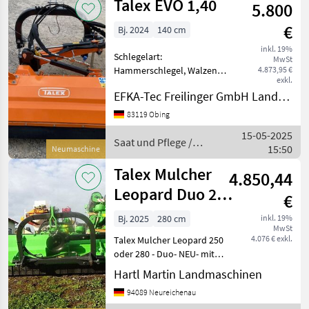
Talex EVO 1,40
5.800
€
Bj. 2024
140 cm
inkl. 19%
Schlegelart:
MwSt
Hammerschlegel, Walzen
4.873,95 €
exkl.
Talex Mulcher EVO 1, 40
EFKA-Tec Freilinger GmbH Landmaschinen
Arbeitsbreite: 1, 40 m min.
Leistungsbedarf: 35 PS
83119 Obing
Gewicht: 340 kg Anzahl der
15-05-2025
Hammerschlegel: 22/44 St.
Saat und Pflege /
15:50
Neumaschine
Talex
Talex Mulcher
4.850,44
Leopard Duo 250
€
- Hydraulischer .
Bj. 2025
280 cm
inkl. 19%
MwSt
4.076 € exkl.
Talex Mulcher Leopard 250
oder 280 - Duo- NEU- mit
Gelenkwelle-
Hartl Martin Landmaschinen
Schlegelmulcher - Breite 2,
94089 Neureichenau
5 oder auch in Breite 2, 8