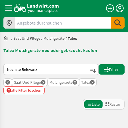
Angebote durchsuchen
/
Saat Und Pflege
/
Mulchgeräte
/
Talex
Talex Mulchgeräte neu oder gebraucht kaufen
So wird auf Landwirt.com sortiert
Filter
x
x
x
x
Saat Und Pflege
Mulchgeraete
Talex
x
alle Filter löschen
Liste
Raster