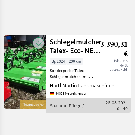
Schlegelmulcher
3.390,31
Talex- Eco- NEU-
€
2 -Meter - in ve
Bj. 2024
200 cm
inkl. 19%
MwSt
2.849 € exkl.
Sonderpreise Talex
Schlegelmulcher - mit
Gelenkwelle- Hydraulische
Hartl Martin Landmaschinen
Verschiebung - ZW Drehzahl
94089 Neureichenau
540 U/min- Hydraulischer
Seitenverschub-
26-08-2024
Neumaschine
Saat und Pflege /
Dreipunktanbau ECO 150 H
04:40
Talex