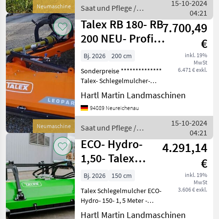
Meter möglich - mit
15-10-2024
Neumaschine
Saat und Pflege /
Nachlaufwalze -
04:21
Talex
Keilriemenant
Talex RB 180- RB
7.700,49
200 NEU- Profi -
€
//Schlegelmulcher
Bj. 2026
200 cm
inkl. 19%
MwSt
6.471 € exkl.
Sonderpreise **************
Talex- Schlegelmulcher-
Modell RB 200 -
Hartl Martin Landmaschinen
Böschungsmulcher -
94089 Neureichenau
Mulchkopf 2 Meter -
Mulchbreite 2 Meter - Auch
15-10-2024
Neumaschine
Saat und Pflege /
möglich in den Breiten mit
04:21
Talex
ECO- Hydro-
4.291,14
1,50- Talex
€
Schlegelmulcher-
Bj. 2026
150 cm
inkl. 19%
MwSt
Hydraul
3.606 € exkl.
Talex Schlegelmulcher ECO-
Hydro- 150- 1, 5 Meter -
Hydraulisch angetrieben- 1
Hartl Martin Landmaschinen