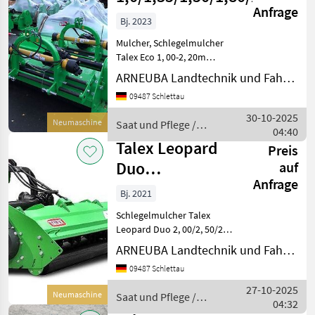
Anfrage
Bj. 2023
Mulcher, Schlegelmulcher
Talex Eco 1, 00-2, 20m
*sofort verfügbar*
ARNEUBA Landtechnik und Fahrzeuge GmbH Vertrieb und Service
Arbeitsbreite 1, 00m – 2500,
09487 Schlettau
00€ netto Arbeitsbreite 1,
35m – 2600, 00€ netto
30-10-2025
Neumaschine
Saat und Pflege /
Arbeitsbreite 1, 50m – 310
04:40
Talex
Talex Leopard
Preis
Duo
auf
Anfrage
2,00/2,50/2,80m
Bj. 2021
*Lagerware*
Schlegelmulcher Talex
Leopard Duo 2, 00/2, 50/2,
80m *Lagerware*
ARNEUBA Landtechnik und Fahrzeuge GmbH Vertrieb und Service
Arbeitsbreite 2, 00m –
09487 Schlettau
4200€ netto Arbeitsbreite 2,
50m – 4700€ netto
27-10-2025
Neumaschine
Saat und Pflege /
Arbeitsbreite 2, 80m - 5200€
04:32
Talex
netto