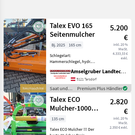
Suche
verfeinern
Talex EVO 165
5.200
Kategorie
Land
Filter
4
Seitenmulcher
€
13
Bj. 2025
165 cm
inkl. 20 %
AKTUELLER
Zurücksetzen
Ergebnisse
MwSt.
PFAD
4.333,33 €
anzeigen
Schlegelart:
exkl.
Landtechnik
Hammerschlegel, hydr.
Seitenverschub, Walzen Der
Saat
Amselgruber Landtechnik GmbH
Böschungsmulche EVO ist
Und
Pflege
für die Pflege von
5121 Tarsdorf
kommunalen
Mulchgeraete
Saat und
Premium Plus Händler
Neumaschine
Infrastrukturen,
Pflege /
Talex
Talex ECO
städtischen Grünflächen,
2.820
Talex
Obstgärte
Mulcher-1000
KATEGORIE
€
WÄHLEN
fach bewährt!!
135 cm
inkl. 20 %
MwSt.
Talex
2.350 € exkl.
Talex ECO Mulcher !!! Der