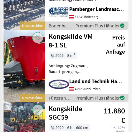
Klappvorrichtung 4m
Pamberger Landmaschinentechnik GmbH
Grubber, hydraulisch
klappbar,
3123 Obritzberg
Doppelherzschare
Bodenbearbeitung
Premium Plus Händler
Neumaschine
110x10mm, Hohlscheibe,
/
Kongskilde VM
Vibro Pack Walze 570mm,
Preis
Kongskilde
17
8-1 SL
auf
Anfrage
Bj. 2026
8 m³
Anhängung: Zugmaul,
Bauart: gezogen,
Futteraustrag: beidseitig,
Land und Technik HandelsgesmbH
Misch-Anordnung: vertikal,
Mischsystem: Schnecken,
4792 Münzkirchen
Stützfuß, Wiegeeinrichtung
Fütterungstechnik
Premium Plus Händler
Neumaschine
S 650 Feinkornstahl, Impuls
/
Kongskilde
m
11.880
Kongskilde
SGC59
€
Bj. 2020
6 h
600 cm
inkl. 20 %
MwSt.