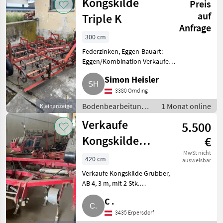
Kongskilde
Preis
auf
Triple K
Anfrage
300 cm
Federzinken, Eggen-Bauart:
Eggen/Kombination Verkaufe
hiermit meine Kongskilde Triple
Simon Heisler
K aufgrund von Nichtgebrauch.
Die Saatbettkombination ist mit
3380 Ornding
einem Crushboard (
Bodenbearbeitung /
1 Monat online
Kleinanzeige
Eggen
Verkaufe
5.500
Kongskilde
€
Grubber
MwSt nicht
420 cm
ausweisbar
Verkaufe Kongskilde Grubber,
AB 4, 3 m, mit 2 Stk.
Stützrädern, Spatenkrümmler
C .
und Walze. Benötigt etwas
Pflege und Wartung, Preis
3435 Erpersdorf