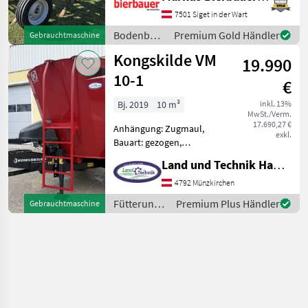
Grubber
7501 Siget in der Wart
Bodenbearbeitung
Premium Gold Händler
Gebrauchtmaschine
/
Kongskilde VM
19.990
Kongskilde
10-1
€
Bj. 2019
10 m³
inkl. 13%
MwSt./Verm.
17.690,27 €
Anhängung: Zugmaul,
exkl.
Bauart: gezogen,
Futteraustrag: beidseitig,
Land und Technik HandelsgesmbH
Mischsystem: Schnecken •
Fassungsvermögen 10 m3 •
4792 Münzkirchen
für 55 - 70 Kühe •
Fütterungstechnik
Premium Plus Händler
Gebrauchtmaschine
Feinkornstahl S 650 • Hohe
/
Zugde
Kongskilde