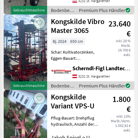
Mixingschare, gefederte
3231 St. Margarethen
Spatenkrümler
Bodenbearbeitung
Premium Plus Händler
Gebrauchtmaschine
Bodenbearbeitung Grubber
/
Kongskilde Vibro
23.640
Kongskilde
Master 3065
€
Bj. 2024
650 cm
inkl. 20 %
MwSt.
19.700 €
Schar: Kultivatorzinken,
exkl.
Eggen-Bauart:
Eggen/Kombination,
Scherndl-Figl Landtechnik
Federzinken,
Klappvorrichtung
3231 St. Margarethen
Bodenbearbeitung Eggen
Bodenbearbeitung
Premium Plus Händler
Gebrauchtmaschine
/
Kongskilde
1.800
Kongskilde
Variant VPS-U
€
inkl. 13%
Pflug-Bauart: Drehpflug
MwSt./Verm.
hydraulisch, Anzahl der
1.592,92 €
Schare: 4-schar,
exkl.
Scheibensech, Stützrad,
Jakob Spiegl e.U.