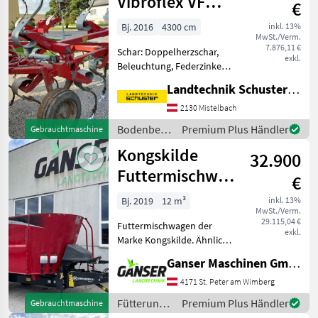
Vibroflex VF
€
4300
Bj. 2016
4300 cm
inkl. 13%
MwSt./Verm.
7.876,11 €
Schar: Doppelherzschar,
exkl.
Beleuchtung, Federzinken,
Klappvorrichtung Wenig
Landtechnik Schuster Niederlassung Mistelbach
gebrauchter Kongskilde
Leichtgrubber - TOP
2130 Mistelbach
Zustand. Verkauf wegen
Bodenbearbeitung
Premium Plus Händler
Gebrauchtmaschine
Betriebsaufgabe. - Spatenkr
/
Kongskilde
32.900
Kongskilde
Futtermischwagen
€
VM 12-2S
Bj. 2019
12 m³
inkl. 13%
MwSt./Verm.
29.115,04 €
Futtermischwagen der
exkl.
Marke Kongskilde. Ähnlich
wie bekannte Hersteller
Ganser Maschinen GmbH
Stoll, Strautmann, Kuhn,
Siloking, Trioliet. Maschine
4171 St. Peter am Wimberg
wird Verkauf wegen
Fütterungstechnik
Premium Plus Händler
Gebrauchtmaschine
umstieg auf automati
/