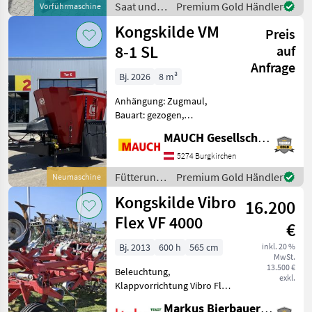
Saat und
Premium Gold Händler
Vorführmaschine
50cm Rahm
Pflege /
Kongskilde VM
Preis
Kongskilde
8-1 SL
auf
Anfrage
Bj. 2026
8 m³
Anhängung: Zugmaul,
Bauart: gezogen,
Futteraustrag: beidseitig,
MAUCH Gesellschaft m.b.H. & Co.KG
Misch-Anordnung: vertikal,
Mischsystem: Schnecken,
5274 Burgkirchen
Stützfuß, Wiegeeinrichtung
Fütterungstechnik
Premium Gold Händler
Neumaschine
Kongskilde VM 8-1 SL Ausst
/
Kongskilde Vibro
16.200
Kongskilde
Flex VF 4000
€
Bj. 2013
600 h
565 cm
inkl. 20 %
MwSt.
13.500 €
Beleuchtung,
exkl.
Klappvorrichtung Vibro Flex
VF 4000 Bodenbearbeitung
Markus Bierbauer GmbH