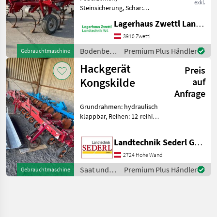
exkl.
Steinsicherung, Schar:
Flügelschar Klassifizierung:
Lagerhaus Zwettl Landtechnik
Gebrauchtmaschine;
Arbeitsbreite: 5.65;
3910 Zwettl
Seriennummer/Fahrgestellnummer:
Bodenbearbeitung
Premium Plus Händler
Gebrauchtmaschine
401101494; Anzahl der
/
Hackgerät
Schare:
Preis
Kongskilde
Kongskilde
auf
Anfrage
Grundrahmen: hydraulisch
klappbar, Reihen: 12-reihig,
Gerätelenkung:
Selbstlenkung,
Landtechnik Sederl GmbH
Farmflexräder,
Pflanzenschutzscheiben
2724 Hohe Wand
Heck Hackgerät Kongskilde
Saat und
Premium Plus Händler
Gebrauchtmaschine
12x50 , Pflanzenschu
Pflege /
Kongskilde