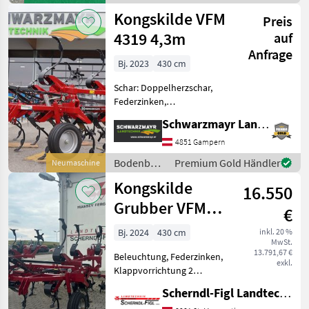
Modell, das im Baujahr 2006
/
Kongskilde VFM
herges
Preis
Kongskilde
4319 4,3m
auf
Anfrage
Bj. 2023
430 cm
Schar: Doppelherzschar,
Federzinken,
Klappvorrichtung,
Schwarzmayr Landtechnik GmbH - Gampern
Steinsicherung Nr. 62197
Leichter 4-balkiger Grubber
4851 Gampern
- mit 4, 3m Arbeitsbreite, -
Bodenbearbeitung
Premium Gold Händler
Neumaschine
mit 19 Zinken - mit 11c
/
Kongskilde
16.550
Kongskilde
Grubber VFM
€
4319
Bj. 2024
430 cm
inkl. 20 %
MwSt.
13.791,67 €
Beleuchtung, Federzinken,
exkl.
Klappvorrichtung 2
Stützräder, 1-2 reihe
Scherndl-Figl Landtechnik
Doppelherzschare, 3-4 reihe