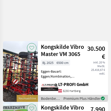
Kongskilde Vibro
30.500
Master VM 3065
€
Bj. 2025
6500 cm
inkl. 20 %
MwSt.
25.416,67 €
Eggen-Bauart:
exkl.
Eggen/Kombination,
Beleuchtung,
LT-PROFI GmbH
Klappvorrichtung
Kongskilde Vibro Master VM
8230 Hartberg
6065 ==Neumaschine== -
Bodenbearbeitung
Premium Plus Händler
Neumaschine
Schlepp-Planke hydraulisch
/
Kongskilde Vibro
Flex-VM3 - Doppelw
7.990
Kongskilde