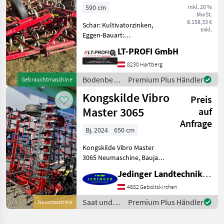
590 cm
inkl. 20 %
MwSt.
8.158,33 €
Schar: Kultivatorzinken,
exkl.
Eggen-Bauart:
Eggen/Kombination,
LT-PROFI GmbH
Federzinken,
Klappvorrichtung,
8230 Hartberg
Nachlaufeinrichtung
Bodenbearbeitung
Premium Plus Händler
Gebrauchtmaschine
Gebrauchte
/
Kongskilde Vibro
Saatbeetkombination
Preis
Kongskilde
Kongskilde SQ59
Master 3065
auf
Dreipunkta
Anfrage
Bj. 2024
650 cm
Kongskilde Vibro Master
3065 Neumaschine, Baujahr
2024 3-teilige
Jedinger Landtechnik GmbH
Rahmenbauweise (für
gleichmäßige
4682 Geboltskirchen
Bodenanpassung) mit 50
Saat und
Premium Plus Händler
Neumaschine
cm Rahmenhöhe 5
Pflege /
Zinkenreihen für maxima
Kongskilde