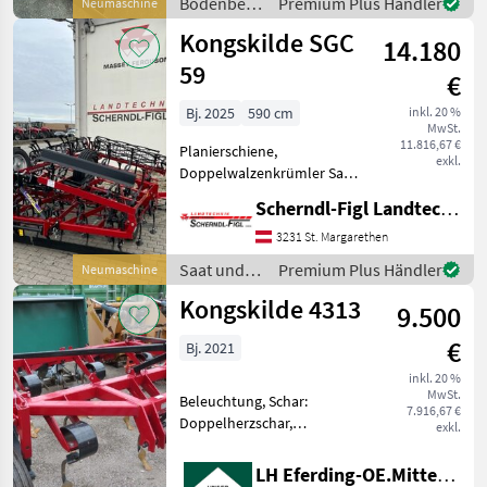
Bodenbearbeitung
Premium Plus Händler
Neumaschine
/
Kongskilde SGC
14.180
Kongskilde
59
€
Bj. 2025
590 cm
inkl. 20 %
MwSt.
11.816,67 €
Planierschiene,
exkl.
Doppelwalzenkrümler Saat
und Pflege
Scherndl-Figl Landtechnik
Saatbeetkombinationen
3231 St. Margarethen
Saat und
Premium Plus Händler
Neumaschine
Pflege /
Kongskilde 4313
9.500
Kongskilde
€
Bj. 2021
inkl. 20 %
MwSt.
Beleuchtung, Schar:
7.916,67 €
Doppelherzschar,
exkl.
Federzinken
Bodenbearbeitung Grubber
LH Eferding-OE.Mitte, Eferding