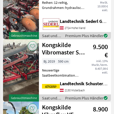
Reihen: 12-reihig,
MwSt.
10.000 €
Grundrahmen: hydraulisch
exkl.
klappbar, Gerätelenkung:
Selbstlenkung,
Landtechnik Sederl GmbH
Pflanzenschutzscheiben,
Farmflexräder Hackgerät
2724 Hohe Wand
Kongskilde 12x50 oder
Saat und
Premium Plus Händler
Gebrauchtmaschine
12x45 usw He
Pflege /
Kongskilde
9.500
Kongskilde
Vibromaster SGC
€
59
Bj. 2019
590 cm
inkl. 13%
MwSt./Verm.
8.407,08 €
Neuwertige
exkl.
Saatbeetkombination
Kongskilde SGC 59 - S-
Landtechnik Schuster Niederlassung Mistelbach
Zinken mit Schmalschare -
Planierschiene
2130 Mistelbach
Doppelwalzenkrümmler -
Saat und
Premium Plus Händler
Gebrauchtmaschine
Stützräder - 4 balkig
Pflege /
Kongskilde
Besichtigung nur nac
8.900
Kongskilde