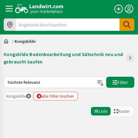
Angebote durchsuchen
/
Kongskilde
Kongskilde Bodenbearbeitung und Sätechnik neu und
gebraucht kaufen
So wird auf Landwirt.com sortiert
Filter
x
x
Kongskilde
alle Filter löschen
Liste
Raster