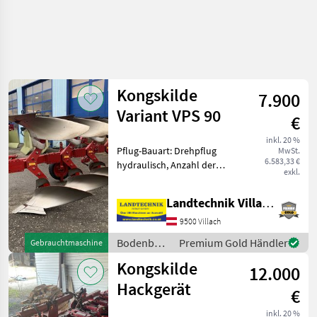
Kongskilde
7.900
Variant VPS 90
€
inkl. 20 %
Pflug-Bauart: Drehpflug
MwSt.
6.583,33 €
hydraulisch, Anzahl der
exkl.
Schare: 4-schar,
Scheibensech Kongskilde
Landtechnik Villach GmbH
Wendepflug Variant VPS 90,
4-scharig, doppeltwirkende
9500 Villach
hydr. Wendung, Scheibens
Bodenbearbeitung
Premium Gold Händler
Gebrauchtmaschine
/
Kongskilde
12.000
Kongskilde
Hackgerät
€
inkl. 20 %