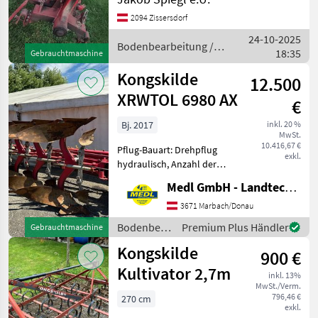
Vorschäler Kongskilde
2094 Zissersdorf
Wendepflug Variant VPS-U,
24-10-2025
4-Schar, Gummistützrad,
Bodenbearbeitung /
18:35
Vorschäl
Gebrauchtmaschine
Kongskilde
Kongskilde
12.500
XRWTOL 6980 AX
€
Bj. 2017
inkl. 20 %
MwSt.
10.416,67 €
Pflug-Bauart: Drehpflug
exkl.
hydraulisch, Anzahl der
Schare: 5-schar und mehr,
Medl GmbH - Landtechnik Großhandel
Fahrwerk, hydr.
Schnittbreitenverstellung,
3671 Marbach/Donau
Steinsicherung, Stützrad,
Bodenbearbeitung
Premium Plus Händler
Gebrauchtmaschine
Vorschäler Kongskilde /
/
Kongskilde
Över
900 €
Kongskilde
Kultivator 2,7m
inkl. 13%
MwSt./Verm.
796,46 €
270 cm
exkl.