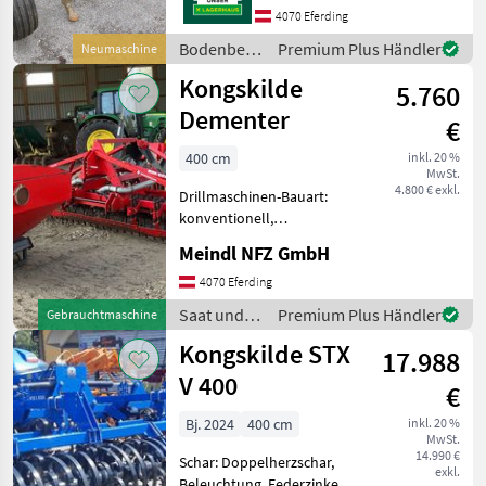
4070 Eferding
Bodenbearbeitung
Premium Plus Händler
Neumaschine
/
Kongskilde
5.760
Kongskilde
Dementer
€
400 cm
inkl. 20 %
MwSt.
4.800 € exkl.
Drillmaschinen-Bauart:
konventionell,
Beleuchtung,
Meindl NFZ GmbH
Schleppschare,
Spuranreisser Sämaschine
4070 Eferding
Arbeitsbreite 4m Fronttank
Saat und
Premium Plus Händler
Gebrauchtmaschine
Vibro Compact Saat und
Pflege /
Kongskilde STX
Pflege Drillmaschinen
17.988
Kongskilde
V 400
€
Bj. 2024
400 cm
inkl. 20 %
MwSt.
14.990 €
Schar: Doppelherzschar,
exkl.
Beleuchtung, Federzinken,