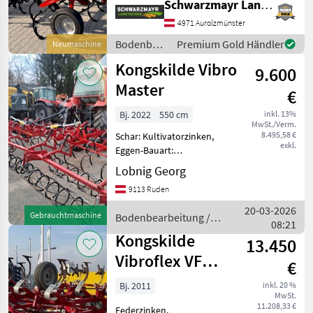
Schwarzmayr Landtechnik GmbH - Aurolzmünster
Steinsicherung Nr. 62198
Leichter 4-balkiger Grubber
4971 Aurolzmünster
- mit 4, 3m Arbeitsbreite, -
Bodenbearbeitung
Premium Gold Händler
Neumaschine
mit 19 Zinken - mit 11c
/
Kongskilde Vibro
9.600
Kongskilde
Master
€
Bj. 2022
550 cm
inkl. 13%
MwSt./Verm.
8.495,58 €
Schar: Kultivatorzinken,
exkl.
Eggen-Bauart:
Eggen/Kombination,
Lobnig Georg
Klappvorrichtung,
9113 Ruden
Scharspitzen Kongskilde
Vibro Master, Bj. 2022, Breite
20-03-2026
Gebrauchtmaschine
Bodenbearbeitung /
5, 5m, mit Abstreifschiene
08:21
Kongskilde
und Doppelw
Kongskilde
13.450
Vibroflex VF
€
4025
Bj. 2011
inkl. 20 %
MwSt.
11.208,33 €
Federzinken,