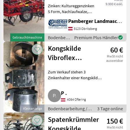
9.900 € exkl.
Zinken: Kultureggenzinken
S Form, Nachlaufwalze,
Hydraulisch klappbar
Pamberger Landmaschinentechnik GmbH
Saatbeetkombination, 6m,
Gänsefußschare,
3123 Obritzberg
Doppelwalze, hydraulisch
Bodenbearbeitung
Premium Plus Händler
Gebrauchtmaschine
klappbar, Planierschild
/
Bodenbe
Kongskilde
60 €
Kongskilde
Vibroflex
MwSt nicht
ausweisbar
Zinkenhalter
Zum Verkauf stehen 3
Zinkenhalter einer Kongskilde
Vibro Flex. Bodenbearbeitung
Eggen
P .
4064 Oftering
Bodenbearbeitung /
3 Tage online
Kleinanzeige
Eggen
Spatenkrümmler
150 €
Kongskilde
MwSt nicht