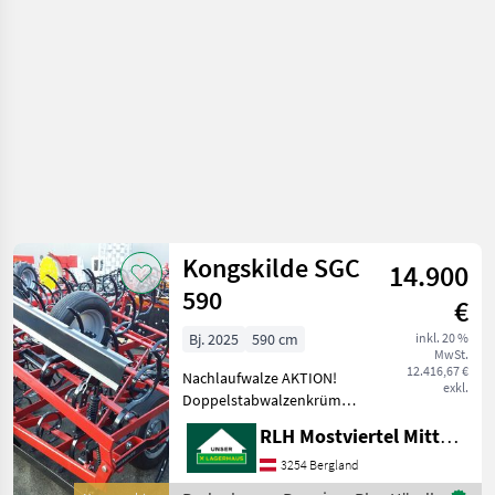
Kongskilde SGC
14.900
590
€
Bj. 2025
590 cm
inkl. 20 %
MwSt.
12.416,67 €
Nachlaufwalze AKTION!
exkl.
Doppelstabwalzenkrümmler,
gefedertes Planierschild
RLH Mostviertel Mitte - Standort BERGLAND
Bodenbearbeitung
Kultivatoren
3254 Bergland