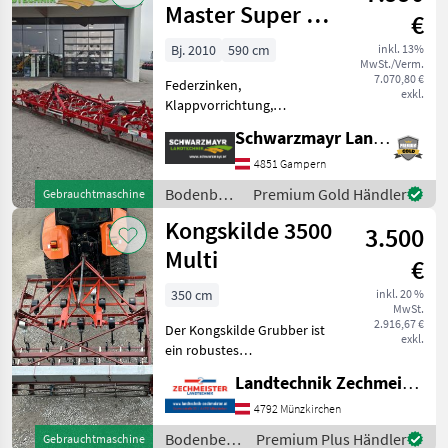
Master Super Q
€
59
Bj. 2010
590 cm
inkl. 13%
MwSt./Verm.
7.070,80 €
Federzinken,
exkl.
Klappvorrichtung,
Nachlaufeinrichtung,
Schwarzmayr Landtechnik GmbH - Gampern
Scharspitzen EDV: 72126
Federzinkengrubber - mit
4851 Gampern
Baujahr 2010 - mit
Bodenbearbeitung
Premium Gold Händler
Gebrauchtmaschine
Arbeitsbreite 5, 9m - mit 4
/
Kongskilde 3500
Balken - mit h
3.500
Kongskilde
Multi
€
350 cm
inkl. 20 %
MwSt.
2.916,67 €
Der Kongskilde Grubber ist
exkl.
ein robustes
landwirtschaftliches Gerät,
Landtechnik Zechmeister GmbH & Co KG
das speziell für die
Bodenbearbeitung
4792 Münzkirchen
entwickelt wurde. Dieses
Bodenbearbeitung
Premium Plus Händler
Gebrauchtmaschine