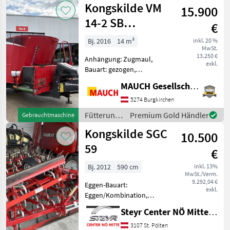
Kongskilde VM
15.900
Kongskilde
14-2 SB
€
Futtermischwagen
Bj. 2016
14 m³
inkl. 20 %
MwSt.
13.250 €
Anhängung: Zugmaul,
exkl.
Bauart: gezogen,
Futteraustrag: beidseitig,
MAUCH Gesellschaft m.b.H. & Co.KG
Misch-Anordnung: vertikal,
Mischsystem: Schnecken,
5274 Burgkirchen
Stützfuß, Wiegeeinrichtung
Fütterungstechnik
Premium Gold Händler
Gebrauchtmaschine
Ausstattung: - elektr. Bed
/
Kongskilde SGC
10.500
Kongskilde
59
€
Bj. 2012
590 cm
inkl. 13%
MwSt./Verm.
9.292,04 €
Eggen-Bauart:
exkl.
Eggen/Kombination,
Klappvorrichtung,
Steyr Center NÖ Mitte Landmaschinentechnik GmbH
Beleuchtung Kongskilde
Saatbeetkombination SGC
3107 St. Pölten