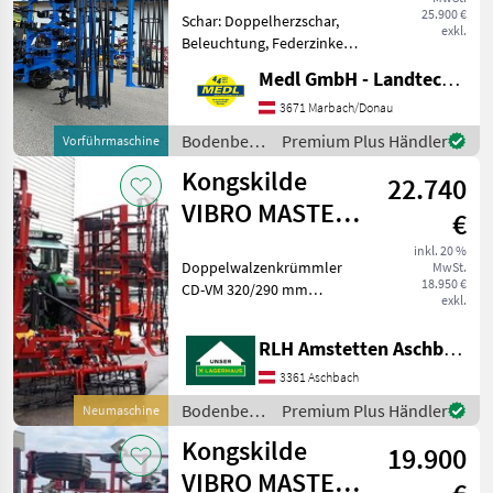
550mm
25.900 €
Schar: Doppelherzschar,
exkl.
Beleuchtung, Federzinken,
Klappvorrichtung,
Medl GmbH - Landtechnik Großhandel
Scharspitzen 4-balkiger
Federzinkengrubber
3671 Marbach/Donau
Rahmenhöhe 800mm
Bodenbearbeitung
Premium Plus Händler
Vorführmaschine
Rahmen mit 100x100mm 2
/
Kongskilde
Tiefenführungsr
22.740
Kongskilde
VIBRO MASTER
€
3065 VTM
inkl. 20 %
Doppelwalzenkrümmler
MwSt.
18.950 €
CD-VM 320/290 mm
exkl.
gefederte Planierschienen
Saatstriegel große
RLH Amstetten Aschbach
Gummiräder gewährleisten
eine präzise Tiefenführung
3361 Aschbach
Hydr. Transportverriegelun
Bodenbearbeitung
Premium Plus Händler
Neumaschine
/
Kongskilde
19.900
Kongskilde
VIBRO MASTER