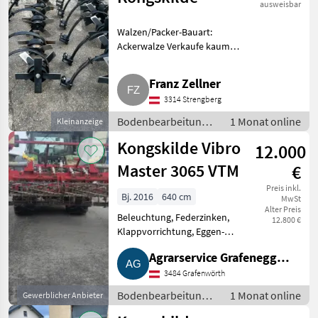
ausweisbar
Walzen/Packer-Bauart:
Ackerwalze Verkaufe kaum
gebrauchte Kongskilde
Spatenkrümmler. 13 Stk.
Franz Zellner
vorhanden. Neupreis ca. 400 €
3314 Strengberg
pro Stk. Preis pro Stk. Bei
Fragen einfach
Bodenbearbeitung /
1 Monat online
Kleinanzeige
Walzen/Packer
Kongskilde Vibro
12.000
Master 3065 VTM
€
Preis inkl.
Bj. 2016
640 cm
MwSt
Alter Preis
Beleuchtung, Federzinken,
12.800 €
Klappvorrichtung, Eggen-
Bauart: Eggen/Kombination
Agrarservice Grafenegg
Gebrauchte Kongskilde
Kombination. Hydr. klappbar
3484 Grafenwörth
Gmbh
mit Beleuchtung. Automatische
Bodenbearbeitung /
1 Monat online
Gewerblicher Anbieter
Transportver
Eggen