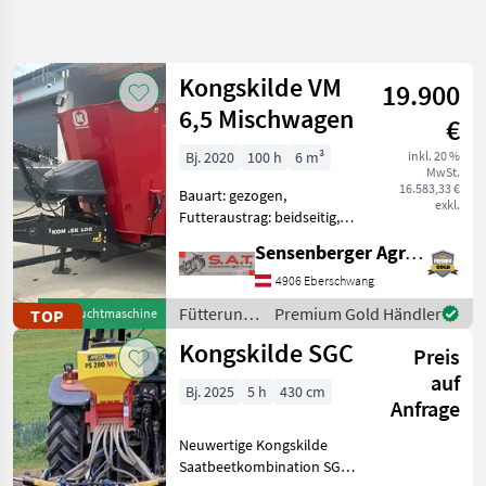
Suche
verfeinern
Kongskilde VM
19.900
Kategorie
Land
Filter
1
6,5 Mischwagen
€
89
Bj. 2020
100 h
6 m³
inkl. 20 %
AKTUELLER
Zurücksetzen
Ergebnisse
MwSt.
PFAD
16.583,33 €
anzeigen
Bauart: gezogen,
exkl.
Kongskilde
Futteraustrag: beidseitig,
Anhängung: Zugmaul,
Sensenberger Agrar-Technik
KATEGORIE
Misch-Anordnung: vertikal,
WÄHLEN
Mischsystem: Schnecken,
4906 Eberschwang
Wiegeeinrichtung, Stützfuß
Fütterungstechnik
Premium Gold Händler
TOP
Gebrauchtmaschine
Landtechnik
89
Gebrauchter -Konskilde VM
/
Kongskilde SGC
6,
Preis
Kongskilde
MARKTPLATZ
auf
Bj. 2025
5 h
430 cm
Anfrage
Marktplatz
Händlerangebote
Kleinanzeigen
Neuwertige Kongskilde
Saatbeetkombination SGC