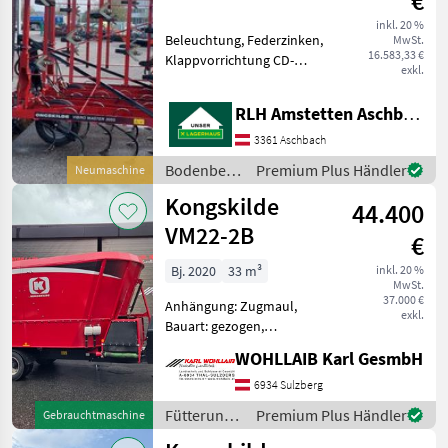
€
3055 VTM
inkl. 20 %
Beleuchtung, Federzinken,
MwSt.
16.583,33 €
Klappvorrichtung CD-
exkl.
Doppelwalze VM 320/290
Planierschild Autom.
RLH Amstetten Aschbach
Transportverriegelung
hydr. Zinkenabstand 15cm
3361 Aschbach
Bodenbearbeitung Grubber
Bodenbearbeitung
Premium Plus Händler
Neumaschine
/
Kongskilde
44.400
Kongskilde
VM22-2B
€
Bj. 2020
33 m³
inkl. 20 %
MwSt.
37.000 €
Anhängung: Zugmaul,
exkl.
Bauart: gezogen,
Futteraustrag: beidseitig,
WOHLLAIB Karl GesmbH
Misch-Anordnung:
horizontal, Mischsystem:
6934 Sulzberg
Schnecken, Stützfuß,
Fütterungstechnik
Premium Plus Händler
Gebrauchtmaschine
Wiegeeinrichtung
/
Kongskilde (JF-Stoll) Futte