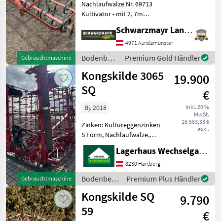
Nachlaufwalze Nr. 69713
Kultivator - mit 2, 7m
Arbeitsbreite - mit
Schwarzmayr Landtechnik GmbH - Aurolzmünster
Marathon Zinken mit neuen
Spitzen - mit Doppelwalze -
4971 Aurolzmünster
mit Dreipunktanbau
Bodenbearbeitung
Premium Gold Händler
Gebrauchtmaschine
gebraucht au
/
Kongskilde 3065
19.900
Kongskilde
SQ
€
Bj. 2018
inkl. 20 %
MwSt.
16.583,33 €
Zinken: Kultureggenzinken
exkl.
S Form, Nachlaufwalze,
Beleuchtungsanlage,
Lagerhaus Wechselgau reg. Gen.m.b.H.
Hydraulisch klappbar
Breitschaar 65 mm und
8230 Hartberg
Schmalschaar Flexboard
Bodenbearbeitung
Premium Plus Händler
Gebrauchtmaschine
Schleppsöchiene mit Dorn
/
Kongskilde SQ
Doppe
9.790
Kongskilde
59
€