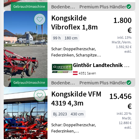
59, BJ: 2012, Breite: 5, 90 m,
Bodenbearbeitung
Premium Plus Händler
Gebrauchtmaschine
Planierschiene,
/
Kongskilde
Doppelwalzenkrümler, hy
1.800
Kongskilde
Vibroflex 1,8m
€
99 h
180 cm
inkl. 13%
MwSt./Verm.
1.592,92 €
Schar: Doppelherzschar,
exkl.
Federzinken, Scharspitzen,
Steinsicherung Kongskilde
Ginthör Landtechnik GmbH
Grubber Vibroflex 1, 8m + 2
balkig + 7 Zinken +
4351 Saxen
Tiefenführungsräder +
Bodenbearbeitung
Premium Plus Händler
Gebrauchtmaschine
Krümler Walze + D
/
Kongskilde VFM
15.456
Kongskilde
4319 4,3m
€
Bj. 2023
430 cm
inkl. 20 %
MwSt.
12.880 €
Schar: Doppelherzschar,
exkl.
Federzinken,
Klappvorrichtung,