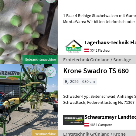
1 Paar 4 Reihige Stachelwalzen mit Gu
Monta/Varea Wir bitten telefonisch oder per Mail Ihren Besuch
bekanntzugeben, um ausreichend Zeit
Lagerhaus-Technik Fl
5542 Flachau
Erntetechnik Grünland / Sonstige
Gebrauchtmaschine
Krone Swadro TS 680
Bj. 2026
680 cm
Schwader-Typ: Seitenschwad, Anhänge 
Schwadtuch, Federentlastung Nr. 71367 Doppelseitenschwader - mit
6, 8m Arbeitsbreite - mit 2x13 Zinkenar
Schwarzmayr Landte
4851 Gampern
Erntetechnik Grünland / Krone
Neumaschine