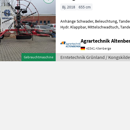
Bj. 2018
655 cm
Anhänge Schwader, Beleuchtung, Tandem
Hydr. Klappbar, Mittelschwadtuch, Tandem, Fahrwerk, Warntafeln mit
Beleuchtung, Schutzbügel, Fingerkupp
Agrartechnik Altenb
48341 Altenberge
Erntetechnik Grünland / Kongskilde
Gebrauchtmaschine