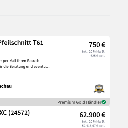
feilschnitt T61
750 €
inkl. 20 % MwSt.
625 € exkl.
achau
Premium Gold Händler
XC (24572)
62.900 €
inkl. 20 % MwSt.
52.416,67 € exkl.