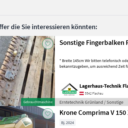
ffer die Sie interessieren könnten:
Sonstige Fingerbalken P
* Breite 145cm Wir bitten telefonisch oder per Mail Ihren Besuch
bekanntzugeben, um ausreichend Zeit für die Beratung und eventuell
einer Probefahrt für Sie zu re
Lagerhaus-Technik Fl
5542 Flachau
Erntetechnik Grünland / Sonstige
Gebrauchtmaschine
Krone Comprima V 150 
Bj. 2024