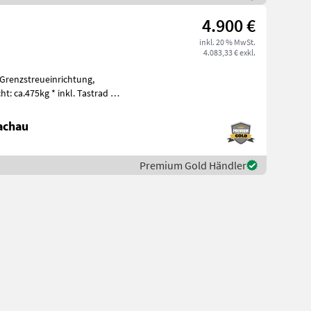
4.900 €
inkl. 20 % MwSt.
4.083,33 € exkl.
 Grenzstreueinrichtung,
t: ca.475kg * inkl. Tastrad *
achau
Premium Gold Händler