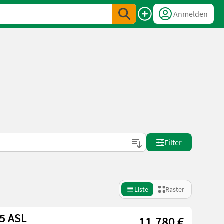
Anmelden
Filter
Liste
Raster
55 ASL
11.780 €