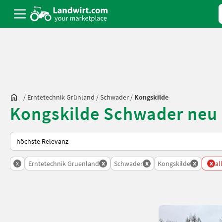
/
Erntetechnik Grünland
/
Schwader
/
Kongskilde
Kongskilde Schwader neu 
So wird auf Landwirt.com sortiert
x
x
x
x
x
Erntetechnik Gruenland
Schwader
Kongskilde
al