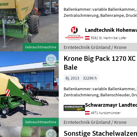
Ballenkammer: variable Ballenkammer, 
Zentralschmierung, Ballenrampe, Druckl
Schneidwerk Compr
Landtechnik Hohenw
5092 St. Martin bei Lofer
Erntetechnik Grünland / Krone
Gebrauchtmaschine
Krone Big Pack 1270 XC
Bale
Bj. 2013
32296 h
Ballenkammer: variable Ballenkammer, 
Zentralschmierung, Ballenschleuder, Dru
Rollenniederhalter, Schneidwerk, Tand
Schwarzmayr Landtec
4971 Aurolzmünster
Erntetechnik Grünland / Krone
Gebrauchtmaschine
Sonstige Stachelwalze