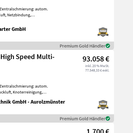
Zentralschmierung: autom.
uft, Netzbindung,
ima V 150 XC *402 Ballen am Zähl
arter GmbH
Premium Gold Händler
 High Speed Multi-
93.058 €
inkl. 20 % MwSt.
77.548,33 € exkl.
Zentralschmierung: autom.
ckluft, Knoterreinigung,
emachse
hnik GmbH - Aurolzmünster
Premium Gold Händler
n
1.700 €