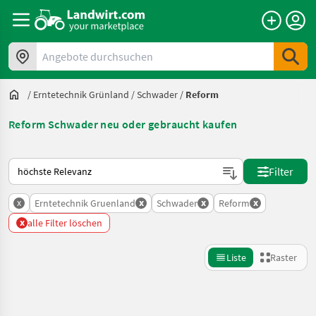
Angebote durchsuchen
/
Erntetechnik Grünland
/
Schwader
/
Reform
Reform Schwader neu oder gebraucht kaufen
So wird auf Landwirt.com sortiert
Filter
x
x
x
x
Erntetechnik Gruenland
Schwader
Reform
x
alle Filter löschen
Liste
Raster