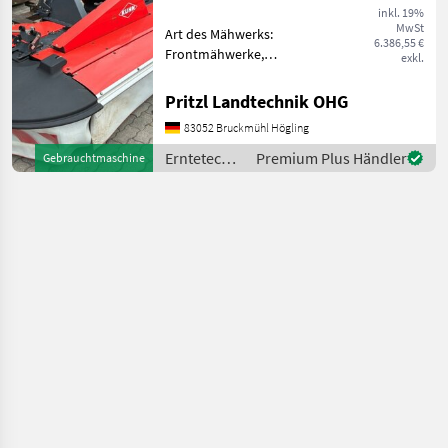
inkl. 19%
MwSt
Art des Mähwerks:
6.386,55 €
Frontmähwerke,
exkl.
Mähbalken: Trommel,
Schnitthöhenverstellung
Pritzl Landtechnik OHG
sofort einsatzbereit sehr
83052 Bruckmühl Högling
leichtzügig Arbeitsbreite 2,
95 m Antriebssatz
Erntetechnik
Premium Plus Händler
Gebrauchtmaschine
1000U/min. 4 Tromm
Grünland /
Kuhn