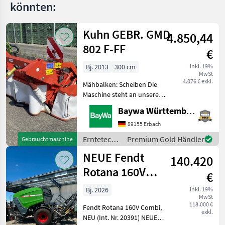
könnten:
Kuhn GEBR. GMD
4.850,44
802 F-FF
€
Bj. 2013
300 cm
inkl. 19%
MwSt
4.076 € exkl.
Mähbalken: Scheiben Die
Maschine steht an unserem
BayWa-Standort in DE-
Baywa Württemberg
88214 Ravensburg.Gerne
steht Ihnen Herr Schmid
89155 Erbach
unter Tel.: 0151 1610 3978
Erntetechnik
Premium Gold Händler
Gebrauchtmaschine
für Ihre Anfrage zur
Grünland /
NEUE Fendt
140.420
Kuhn
Rotana 160V
€
Combi
Bj. 2026
inkl. 19%
MwSt
Rundballenpresse,
118.000 €
Fendt Rotana 160V Combi,
i
exkl.
NEU (Int. Nr. 20391) NEUE