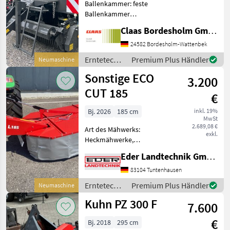
Ballenkammer: feste
Ballenkammer
Festkammerrundballenpresse
Claas Bordesholm GmbH
mit
Presskammerdurchmesser
24582 Bordesholm-Wattenbek
1, 25 m Presskammerbreite
Erntetechnik
Premium Plus Händler
Neumaschine
1, 20 m / in
Grünland /
Sonstige ECO
Serienausrüstung: Pickup:
3.200
Claas
Aufnahmebreite
CUT 185
€
Bj. 2026
185 cm
inkl. 19%
MwSt
2.689,08 €
Art des Mähwerks:
exkl.
Heckmähwerke,
Mähbalken: Trommel,
Eder Landtechnik GmbH
Rückschwenkung: mech.
Rückschwenkung,
83104 Tuntenhausen
Schnitthöhenverstellung
Erntetechnik
Premium Plus Händler
Neumaschine
mechanische
Grünland /
Kuhn PZ 300 F
Anfahrsicherung mit
7.600
Sonstige
hydraulischer Aushebun
€
Bj. 2018
295 cm