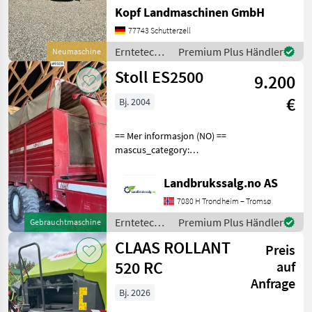
Fendt Rundballenpresse
Kopf Landmaschinen GmbH
Typ Rotana 160V Combi
Baujahr 2026 40km/h Netz-
77743 Schutterzell
und Folienbindung,
Erntetechnik
Premium Plus Händler
Neumaschine
integrierte Wickelein
Grünland /
Stoll ES2500
9.200
Fendt
€
Bj. 2004
== Mer informasjon (NO) ==
mascus_category:
otherharvesters Please
provide reference number
Landbrukssalg.no AS
upon request: 9506 See
7080 H Trondheim – Tromsø
en.landbrukssalg.no/9506
for more images Specif
Erntetechnik
Premium Plus Händler
Gebrauchtmaschine
Grünland /
CLAAS ROLLANT
Preis
Stoll
520 RC
auf
Anfrage
Bj. 2026