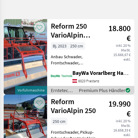
Suche
verfeinern
Reform 250
18.800
Kategorie
Land
Filter
4
VarioAlpin
€
Pickup-
3
Bj. 2023
250 cm
inkl. 20 %
AKTUELLER
Zurücksetzen
Ergebnisse
MwSt.
Schwader
PFAD
15.666,67 €
anzeigen
Anbau Schwader,
exkl.
Landtechnik
Frontschwader,
Bandschwader, Pickup-
Erntetechnik
BayWa Vorarlberg HandelsGmbH BayWa Technik
Schwader Anbau: 3 Punkt,
Gruenland
Kat 1 Zapfwellendrehzahl
6820 Frastanz
Schwader
540 U/min Hydraulik
Erntetechnik
Premium Plus Händler
Vorführmaschine
Fördermenge: 40l/min
Reform
Grünland /
Reform
Einstellung der Zinken
19.990
Reform
KATEGORIE
VarioAlpin 250
WÄHLEN
€
250 cm
inkl. 20 %
Reform
MwSt.
16.658,33 €
Frontschwader, Pickup-
exkl.
Pöttinger