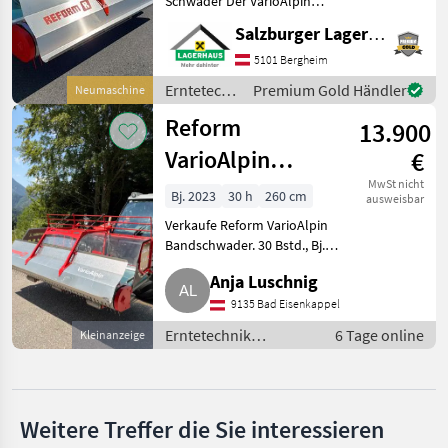
Schwader Der VarioAlpin
250 von REFORM ist ein
Salzburger Lagerhaus-Technik
Krone
leichter Pick-Up-Schwader
(450 kg) für
5101 Bergheim
Berglandwirtschaft und
Claas
Erntetechnik
Premium Gold Händler
Neumaschine
schwieriges Gelände. Ideal
Grünland /
für den
Reform
13.900
Reform
Kuhn
VarioAlpin
€
SIP
Bandschwader
MwSt nicht
Bj. 2023
30 h
260 cm
ausweisbar
Alle 46
Verkaufe Reform VarioAlpin
anzeigen
Bandschwader. 30 Bstd., Bj.
2023. Preis VB. Erntetechnik
MARKTPLATZ
Anja Luschnig
Grünland Schwader
9135 Bad Eisenkappel
Marktplatz
Händlerangebote
Kleinanzeigen
Erntetechnik
6 Tage online
Kleinanzeige
Grünland / Schwader
Weitere Treffer die Sie interessieren