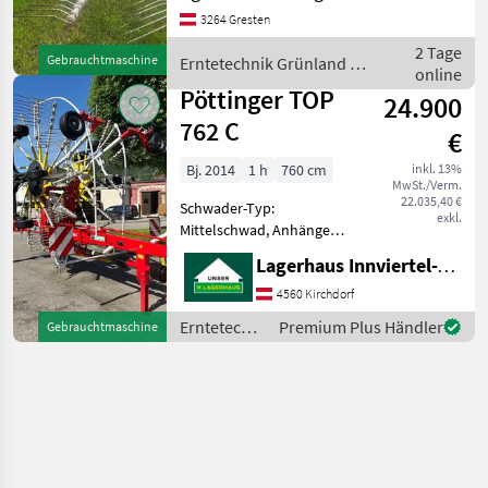
Schöner Pöttinger
3264 Gresten
Schwader TOP 460 N mit
Tandemlaufwerk, vorderes
2 Tage
Gebrauchtmaschine
Erntetechnik Grünland /
Tastrad, Schwadtuch in
online
Pöttinger
gutem Zustand; Kr
Pöttinger TOP
24.900
762 C
€
Bj. 2014
1 h
760 cm
inkl. 13%
MwSt./Verm.
22.035,40 €
Schwader-Typ:
exkl.
Mittelschwad, Anhänge
Schwader, Beleuchtung,
Lagerhaus Innviertel-Traunviertel-Urfahr eGen, Kirchdorf
Lenkachse, Tandemachse,
Zinkenverlustsicherung
4560 Kirchdorf
+WWGW +Einzelaushebung
Erntetechnik
Premium Plus Händler
Gebrauchtmaschine
+Mengenteiler
Grünland /
+Tandemfahrwerk
Pöttinger