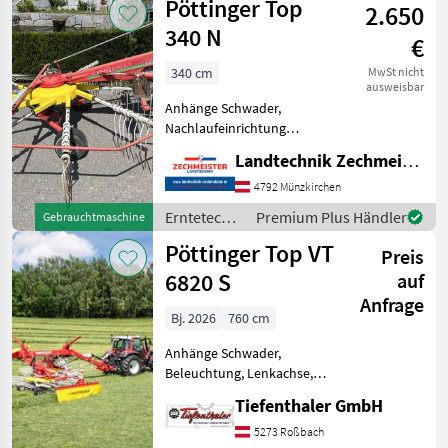
Pöttinger Top
Tastrad vorne - Tandem K
2.650
Pöttinger
340 N
€
340 cm
MwSt nicht
ausweisbar
Anhänge Schwader,
Nachlaufeinrichtung
Pöttinger Top 340 N
Landtechnik Zechmeister GmbH & Co KG
Erntetechnik Grünland
Schwader
4792 Münzkirchen
Erntetechnik
Premium Plus Händler
Gebrauchtmaschine
Grünland /
Pöttinger Top VT
Preis
Pöttinger
6820 S
auf
Anfrage
Bj. 2026
760 cm
Anhänge Schwader,
Beleuchtung, Lenkachse,
Nachlaufeinrichtung,
Tiefenthaler GmbH
Tandemachse,
Zinkenverlustsicherung,
5273 Roßbach