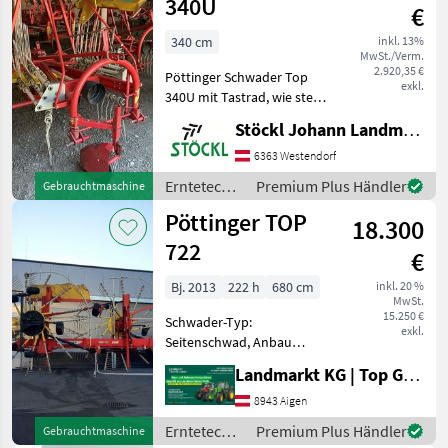
340U
€
340 cm
inkl. 13%
MwSt./Verm.
2.920,35 €
Pöttinger Schwader Top
exkl.
340U mit Tastrad, wie steht,
(B) Erntetechnik Grünland
Stöckl Johann Landmaschinen GesmbH & Co KG
Schwader
6363 Westendorf
Erntetechnik
Premium Plus Händler
Gebrauchtmaschine
Grünland /
Pöttinger TOP
18.300
Pöttinger
722
€
Bj. 2013
222 h
680 cm
inkl. 20 %
MwSt.
15.250 €
Schwader-Typ:
exkl.
Seitenschwad, Anbau
Schwader, Beleuchtung,
Landmarkt KG | Top Gebrauchtmaschinen Zentrum
Lenkachse, Tandemachse,
Zinkenverlustsicherung
8943 Aigen
Gebrauchter Pöttinger Top
Erntetechnik
Premium Plus Händler
Gebrauchtmaschine
722 - guter Zustand -