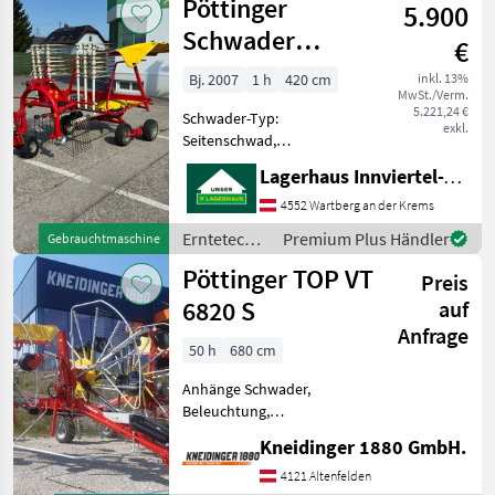
Pöttinger
5.900
Pöttinger
Schwader
€
Eurotop 421 N
Bj. 2007
1 h
420 cm
inkl. 13%
MwSt./Verm.
5.221,24 €
Schwader-Typ:
exkl.
Seitenschwad,
Tandemachse, Schwadtuch
Lagerhaus Innviertel-Traunviertel-Urfahr eGen, Wartberg/Krems
Pöttinger Schwader
Eurotop 421 N
4552 Wartberg an der Krems
Dämpfungsstreben
Erntetechnik
Premium Plus Händler
Gebrauchtmaschine
Erntetechnik Grünland
Grünland /
Pöttinger TOP VT
Schwader
Preis
Pöttinger
6820 S
auf
Anfrage
50 h
680 cm
Anhänge Schwader,
Beleuchtung,
Nachlaufeinrichtung,
Kneidinger 1880 GmbH.
Tandemachse,
Zinkenverlustsicherung,
4121 Altenfelden