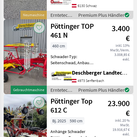
Schwadtuch,
6130 Schwaz
Federentlastung
Erntetechnik
Premium Plus Händler
Neumaschine
Bandschwader Mergento F
Grünland /
Pöttinger TOP
4010 Alpin Arbeitsbreite
3.400
Pöttinger
DIN: 4 m Aufnahm
461 N
€
460 cm
inkl. 13%
MwSt./Verm.
3.008,85 €
Schwader-Typ:
exkl.
Seitenschwad, Anbau
Schwader, Tandemachse,
Deschberger Landtechnik GmbH
Schwadtuch Gebrauchter
Schwader Pöttinger TOP
4973 Senftenbach
461 N - Tandembereifung -
Erntetechnik
Premium Plus Händler
Gebrauchtmaschine
Tastrad -
Grünland /
Pöttinger Top
Dämpfungsstreben - Warnt
23.900
Pöttinger
612 C
€
Bj. 2025
590 cm
inkl. 20 %
MwSt.
19.916,67 €
Anhänge Schwader
exkl.