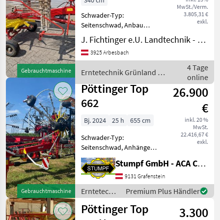
340 cm
MwSt./Verm.
3.805,31 €
Schwader-Typ:
exkl.
Seitenschwad, Anbau
Schwader, Lenkachse,
J. Fichtinger e.U. Landtechnik - Metalltechnik
Nachlaufeinrichtung,
3925 Arbesbach
Schwadtuch Pöttinger
Eurotop 340N Schwader;
4 Tage
Gebrauchtmaschine
Erntetechnik Grünland /
mit Schwadtuch hydr.
online
Pöttinger
klappbar,
Pöttinger Top
26.900
Dämpfungsstreben,
662
€
Bj. 2024
25 h
655 cm
inkl. 20 %
MwSt.
22.416,67 €
Schwader-Typ:
exkl.
Seitenschwad, Anhänge
Schwader, Beleuchtung,
Stumpf GmbH - ACA Center Stumpf
Lenkachse, Tandemachse,
Schwadtuch Der Pöttinger
9131 Grafenstein
Schwader, Modell Top 662,
Erntetechnik
Premium Plus Händler
Gebrauchtmaschine
aus dem Baujahr 2024,
Grünland /
Pöttinger Top
stellt ein hoc
3.300
Pöttinger