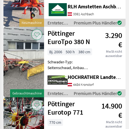
Tandemachse,
RLH Amstetten Aschbach
Zinkenverlustsicherung,
Schwadtuch
3361 Aschbach
Druckluftbremse Bereifung
Erntetechnik
Premium Plus Händler
Neumaschine
710/35 R 22, 5 5-Rad
Grünland /
Pöttinger
Kreiselfahrwerk mit
3.290
Pöttinger
Tandemachsen Basicline V
EuroTpo 380 N
€
Bj. 2006
500 h
380 cm
MwSt nicht
ausweisbar
Schwader-Typ:
Seitenschwad, Anbau
Schwader, Tandemachse,
HOCHRATHER Landtechnik GmbH
Schwadtuch Pöttinger
EuroTop 380 N -
4484 Kronstorf
gebrauchter Zustand -
Erntetechnik
Premium Plus Händler
Gebrauchtmaschine
Baujahr 2006 - Arbeitsbreite
Grünland /
Pöttinger
3, 80m - Vorderes T
14.900
Pöttinger
Eurotop 771
€
770 cm
MwSt nicht
ausweisbar