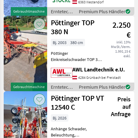
Schwader
6363 Westendorf
Erntetechnik
Premium Plus Händler
Gebrauchtmaschine
Grünland /
Pöttinger TOP
2.250
Pöttinger
380 N
€
Bj. 2003
380 cm
inkl. 13%
MwSt./Verm.
1.991,15 €
Pöttinger
exkl.
Einkreiselschwader TOP 380
N, 300cm
AWL Landtechnik e.U.
Kreiseldurchmesser,
abnehmbare Zinkenarme,
4264 Grünbach bei Freistadt
klappbare Schutzbügel,
Erntetechnik
Premium Plus Händler
Gebrauchtmaschine
verstellbares Schwadtuch,
Grünland /
Pöttinger TOP VT
Schwadablage links,
Preis
Pöttinger
Schwenk
12540 C
auf
Anfrage
Bj. 2026
Anhänge Schwader,
Beleuchtung,