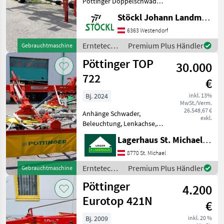
Pöttinger Doppelschwader
Top 612C mit Mittenablage,
Stöckl Johann Landmaschinen GesmbH & Co KG
außenliegende Tasträder,
gelenkter Fahrrahmen,
6363 Westendorf
Bereifung 340/55-16, WW-
Erntetechnik
Premium Plus Händler
Gebrauchtmaschine
Gelenkwelle, weiters Zube
Grünland /
Pöttinger TOP
30.000
Pöttinger
722
€
Bj. 2024
inkl. 13%
MwSt./Verm.
26.548,67 €
Anhänge Schwader,
exkl.
Beleuchtung, Lenkachse,
Tandemachse,
Lagerhaus St. Michael ob Leoben eGen
Zinkenverlustsicherung
Pöttinger TOP 722
8770 St. Michael
Bereifung 380/55-17
Erntetechnik
Premium Plus Händler
Gebrauchtmaschine
hydraulische
Grünland /
Pöttinger
Arbeitsbreitenverstellung
4.200
Pöttinger
Außenliegende
Eurotop 421N
€
Bj. 2009
inkl. 20 %