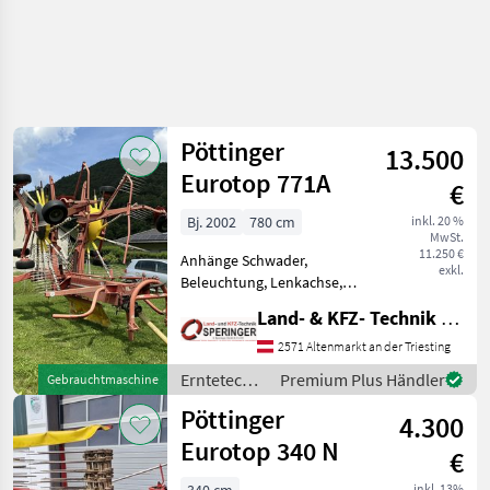
Pöttinger
13.500
Eurotop 771A
€
Bj. 2002
780 cm
inkl. 20 %
MwSt.
11.250 €
Anhänge Schwader,
exkl.
Beleuchtung, Lenkachse,
Nachlaufeinrichtung,
Land- & KFZ- Technik Speringer & Speringer Gmbh und CoKG
Tandemachse,
Zinkenverlustsicherung,
2571 Altenmarkt an der Triesting
Schwadtuch Verkaufen
Erntetechnik
Premium Plus Händler
Gebrauchtmaschine
einen schön erhaltenen
Grünland /
Pöttinger
Eurotop 771A Hydraulische
4.300
Pöttinger
Eurotop 340 N
€
inkl. 13%