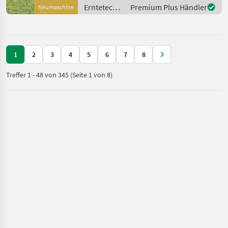
Schwadtuch Pöttinger TOP
Erntetechnik
Premium Plus Händler
Neumaschine
VT 6820 S mit Hydraulischer
Grünland /
Arbeitsbreitenvers
Pöttinger
1
2
3
4
5
6
7
8
Treffer
1
-
48
von
345
(Seite 1 von 8)