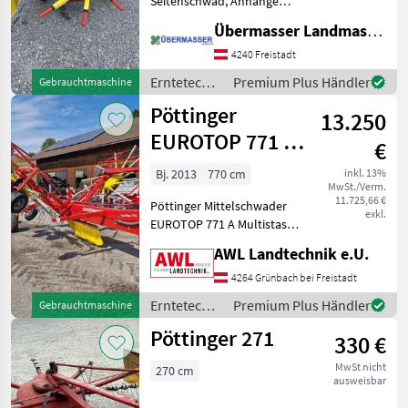
Seitenschwad, Anhänge
Schwader,
Übermasser Landmaschinenhandel
Claas
Nachlaufeinrichtung,
Schwadtuch Zum verkauf
4240 Freistadt
steht ein Pöttinger Top 340
Kuhn
Erntetechnik
Premium Plus Händler
Gebrauchtmaschine
N Schwader. Im
Grünland /
Pöttinger
Lieferumfang ist enthalten:
13.250
Pöttinger
SIP
EUROTOP 771 A
€
Fella
Multitast
Bj. 2013
770 cm
inkl. 13%
MwSt./Verm.
Alle 47
11.725,66 €
Pöttinger Mittelschwader
anzeigen
exkl.
EUROTOP 771 A Multistast,
Kreiseldurchmesser 330cm,
MODELL
AWL Landtechnik e.U.
12 abnehmbare
ZInkenarme mit je 4
4264 Grünbach bei Freistadt
Doppelzinken je Kreisel,
Erntetechnik
Premium Plus Händler
Gebrauchtmaschine
Tandemfahrwerk mit
Euro
Grünland /
Pöttinger 271
zusätzlich
Top
330 €
Pöttinger
380
N
MwSt nicht
270 cm
ausweisbar
Euro
TOP