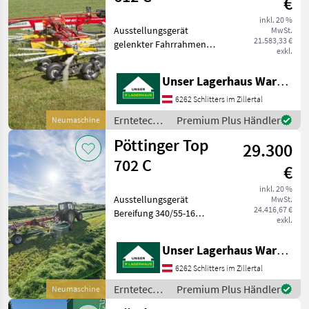
€
inkl. 20 %
MARKTPLATZ
Ausstellungsgerät
MwSt.
21.583,33 €
gelenkter Fahrrahmen
Marktplatz
Händlerangebote
Kleinanzeigen
exkl.
schmal Mengenteiler
Tasträder für Mittenschwad
Unser Lagerhaus Warenhandelsges.m.b.H.
Tandem elektrohydr.
Einkreiselbedienung
6262 Schlitters im Zillertal
Symbolfoto ! Erntetechnik
Erntetechnik
Premium Plus Händler
Neumaschine
Grünlan
Grünland /
Pöttinger Top
29.300
Pöttinger
702 C
€
inkl. 20 %
Ausstellungsgerät
MwSt.
24.416,67 €
Bereifung 340/55-16
exkl.
Mengenteiler Tasträder für
Mittenachse Tandemachse
Unser Lagerhaus Warenhandelsges.m.b.H.
re. zusl.
elektrohydraulische
6262 Schlitters im Zillertal
Einkreiselbedienung
Erntetechnik
Premium Plus Händler
Neumaschine
Symbolfoto Erntet
Grünland /