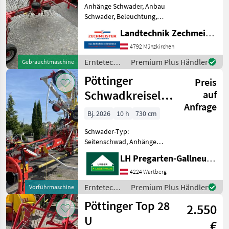
Anhänge Schwader, Anbau
Schwader, Beleuchtung,
Lenkachse,
Landtechnik Zechmeister GmbH & Co KG
Nachlaufeinrichtung,
Tandemachse, Schwadtuch
4792 Münzkirchen
Pöttinger
Erntetechnik
Premium Plus Händler
Gebrauchtmaschine
Hochleistungsschwader
Grünland /
Pöttinger
Eurotop 771 Erntetechnik
Preis
Pöttinger
Grünland Sc
Schwadkreisel
auf
Anfrage
Top 662
Bj. 2026
10 h
730 cm
Schwader-Typ:
Seitenschwad, Anhänge
Schwader, Beleuchtung,
LH Pregarten-Gallneukirchen, Pregarten
Lenkachse, Tandemachse,
Zinkenverlustsicherung,
4224 Wartberg
Schwadtuch
Erntetechnik
Premium Plus Händler
Vorführmaschine
Weitwinkelgelenkwelle -
Grünland /
Pöttinger Top 28
Bereifung 340/55-16 Flot. - h
2.550
Pöttinger
U
€