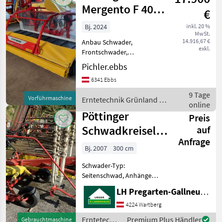
Mergento F 4010
€
Alpin
Bj. 2024
inkl. 20 %
MwSt.
14.916,67 €
Anbau Schwader,
exkl.
Frontschwader,
Bandschwader, Pickup-
Pichler.ebbs
Schwader, Schwadtuch,
6341 Ebbs
Federentlastung +++
Pöttinger Mergento F 4010
9 Tage
Vorführmaschine
Erntetechnik Grünland /
Alpin Vorführmaschine +++
online
Pöttinger
Erntetechnik Grünland Sc
Pöttinger
Preis
Schwadkreisel
auf
Anfrage
Eurotop 380 N
Bj. 2007
300 cm
Schwader-Typ:
Seitenschwad, Anhänge
Schwader, Tandemachse,
LH Pregarten-Gallneukirchen, Pregarten
Zinkenverlustsicherung,
Schwadtuch Gelenkwelle -
4224 Wartberg
Tastrad Erntetechnik
Erntetechnik
Premium Plus Händler
Gebrauchtmaschine