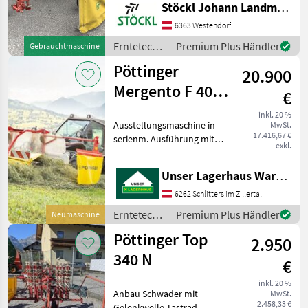
Stöckl Johann Landmaschinen GesmbH & Co KG
Dämpfungsstreben,
Tandembereifung, Tastrad,
6363 Westendorf
Gelenkwelle, wie steht,
Erntetechnik
Premium Plus Händler
Gebrauchtmaschine
Standort Westendorf(A)
Grünland /
Pöttinger
Erntetechnik Grü
20.900
Pöttinger
Mergento F 4010
€
Alpin
inkl. 20 %
Ausstellungsmaschine in
MwSt.
17.416,67 €
serienm. Ausführung mit
exkl.
Federentlastzung
zusätzlich Schwadtuch
Unser Lagerhaus Warenhandelsges.m.b.H.
zusätzlich Gleitkufe
zusätzlich Erntetechnik
6262 Schlitters im Zillertal
Grünland Schwader
Erntetechnik
Premium Plus Händler
Neumaschine
Grünland /
Pöttinger Top
2.950
Pöttinger
340 N
€
inkl. 20 %
Anbau Schwader mit
MwSt.
2.458,33 €
Gelenkwelle Tastrad