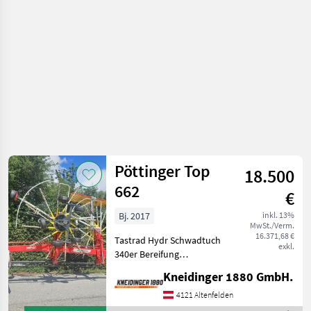
Pöttinger
Pöttinger Top
18.500
662
€
Bj. 2017
inkl. 13%
MwSt./Verm.
16.371,68 €
Tastrad Hydr Schwadtuch
exkl.
340er Bereifung
Erntetechnik Grünland
Kneidinger 1880 GmbH.
Schwader
4121 Altenfelden