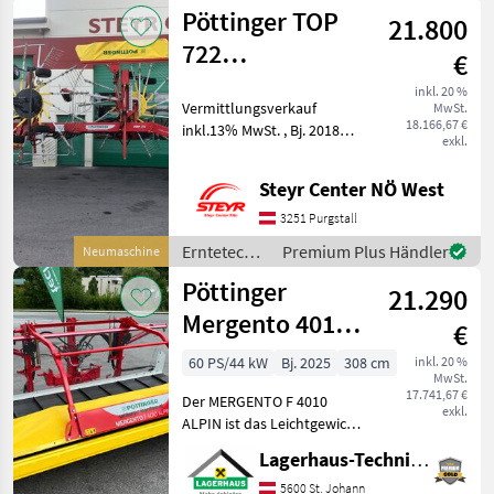
Grünland /
Pöttinger TOP
Kundenvermittlung!
21.800
Pöttinger
722
€
Schwadkreisel
inkl. 20 %
Vermittlungsverkauf
MwSt.
18.166,67 €
inkl.13% MwSt. , Bj. 2018
exkl.
Beidseitige
Weitwinkelgelenkwelle ,
Steyr Center NÖ West
Bereifung 380/55-17 ,
Tandembereifung ,
3251 Purgstall
Außenliegende Tasträder-
Erntetechnik
Premium Plus Händler
Neumaschine
Multitast , hydr. A
Grünland /
Pöttinger
21.290
Pöttinger
Mergento 4010
€
Alpin
60 PS/44 kW
Bj. 2025
308 cm
inkl. 20 %
MwSt.
17.741,67 €
Der MERGENTO F 4010
exkl.
ALPIN ist das Leichtgewicht
unter den alpinen
Lagerhaus-Technik St. Johann
Frontbandschwadern.Mit
nur 575 kg Eigengewicht bei
5600 St. Johann