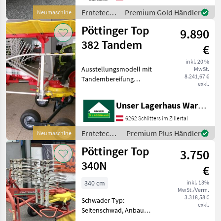
einer Aufnahmebreite von
Erntetechnik
Premium Gold Händler
Neumaschine
3, 08 m sind Sie sicher
Grünland /
Pöttinger Top
9.890
Pöttinger
382 Tandem
€
inkl. 20 %
Ausstellungsmodell mit
MwSt.
8.241,67 €
Tandembereifung
exkl.
Dämpfungsstreben hydr.
Schwadtuchschwenkung
Unser Lagerhaus Warenhandelsges.m.b.H.
Tastrad Erntetechnik
Grünland Schwader
6262 Schlitters im Zillertal
Erntetechnik
Premium Plus Händler
Neumaschine
Grünland /
Pöttinger Top
3.750
Pöttinger
340N
€
340 cm
inkl. 13%
MwSt./Verm.
3.318,58 €
Schwader-Typ:
exkl.
Seitenschwad, Anbau
Schwader Schwenkbock mit