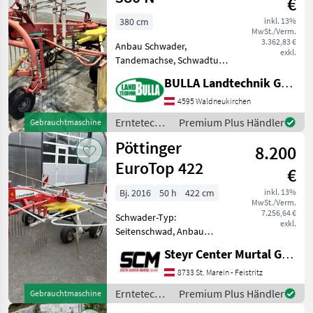
€
380 cm
inkl. 13%
MwSt./Verm.
3.362,83 €
Anbau Schwader,
exkl.
Tandemachse, Schwadtuch
PÖTTINGER Schwader TOP
BULLA Landtechnik GmbH
380 N + Tastrad +
Tandemfahrwerk +
4595 Waldneukirchen
Schwadtuch + Gelenkwelle
Erntetechnik
Premium Plus Händler
Gebrauchtmaschine
Erntetechnik Grünland
Grünland /
Pöttinger
Schwader
8.200
Pöttinger
EuroTop 422
€
Bj. 2016
50 h
422 cm
inkl. 13%
MwSt./Verm.
7.256,64 €
Schwader-Typ:
exkl.
Seitenschwad, Anbau
Schwader, Beleuchtung,
Steyr Center Murtal GmbH
Tandemachse,
Zinkenverlustsicherung,
8733 St. Marein - Feistritz
Schwadtuch Sehr wenig
Erntetechnik
Premium Plus Händler
Gebrauchtmaschine
gebraucht, TOP Zustand! -
Grünland /