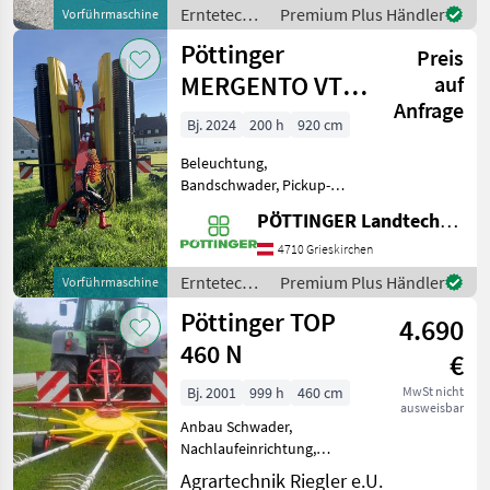
Schwadtuch,
Erntetechnik
Premium Plus Händler
Vorführmaschine
Federentlastung
Grünland /
Pöttinger
Vorführgerät sofort
Preis
Pöttinger
verfügbar Option für Hyd
MERGENTO VT
auf
Arbeitsb
Anfrage
9220
Bj. 2024
200 h
920 cm
Beleuchtung,
Bandschwader, Pickup-
Schwader, Schwadtuch
PÖTTINGER Landtechnik GmbH
Pöttinger Vorführmaschine
Ausstattung: -
4710 Grieskirchen
Druckluftbremse - EU
Erntetechnik
Premium Plus Händler
Vorführmaschine
Typisierung 40 km/h -
Grünland /
Pöttinger TOP
500/45 R22, 5" - SE
4.690
Pöttinger
460 N
€
Bj. 2001
999 h
460 cm
MwSt nicht
ausweisbar
Anbau Schwader,
Nachlaufeinrichtung,
Tandemachse, Schwadtuch
Agrartechnik Riegler e.U.