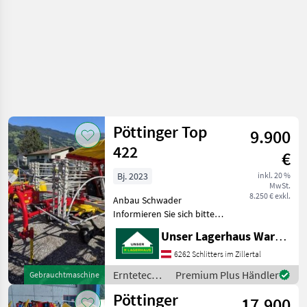
Pöttinger Top
9.900
422
€
Bj. 2023
inkl. 20 %
MwSt.
8.250 € exkl.
Anbau Schwader
Informieren Sie sich bitte
vor Fahrt-Antritt
Unser Lagerhaus Warenhandelsges.m.b.H.
telefonisch, ob die von
Ihnen angefragte
6262 Schlitters im Zillertal
Gebrauchtmaschine aktuell
Erntetechnik
Premium Plus Händler
Gebrauchtmaschine
bei uns am am Lager steht.
Grünland /
Pöttinger
Wir inseri
17.900
Pöttinger