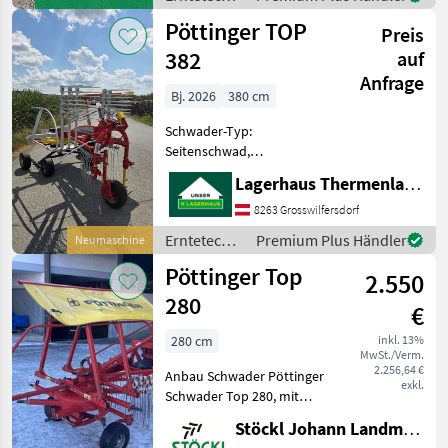
Grünland Schwader
Grünland /
Pöttinger TOP
Preis
Pöttinger
382
auf
Anfrage
Bj. 2026
380 cm
Schwader-Typ:
Seitenschwad,
Tandemachse Jetzt neu
Lagerhaus Thermenland
beim Lagerhaus
Thermenland – Pöttinger
8263 Grosswilfersdorf
TOP 382 mit Tandemachse
Erntetechnik
Premium Plus Händler
Neumaschine
& Tastrad Präzision,
Grünland /
Pöttinger Top
Schlagkraft und höchste
2.550
Pöttinger
Futte
280
€
280 cm
inkl. 13%
MwSt./Verm.
2.256,64 €
Anbau Schwader Pöttinger
exkl.
Schwader Top 280, mit
Gelenkwelle, wie steht (B)
Stöckl Johann Landmaschinen GesmbH & Co KG
Erntetechnik Grünland