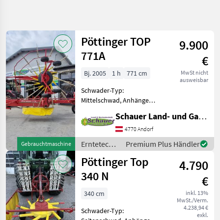
Suche
verfeinern
Pöttinger TOP
9.900
Kategorie
Land
Filter
4
771A
€
345
Bj. 2005
1 h
771 cm
MwSt nicht
AKTUELLER
Zurücksetzen
Ergebnisse
ausweisbar
PFAD
anzeigen
Schwader-Typ:
Landtechnik
Mittelschwad, Anhänge
Schwader, Beleuchtung,
Erntetechnik
Schauer Land- und Gartentechnik GmbH
Nachlaufeinrichtung,
Gruenland
Schwadtuch Verkaufen
4770 Andorf
Schwader
einen schön erhaltenen
Erntetechnik
Premium Plus Händler
Gebrauchtmaschine
Eurotop 771A Hydraulische
Poettinger
Grünland /
Pöttinger Top
Schwadbreitenverst
4.790
Pöttinger
KATEGORIE
340 N
WÄHLEN
€
340 cm
inkl. 13%
Pöttinger
MwSt./Verm.
4.238,94 €
Schwader-Typ:
exkl.
Krone