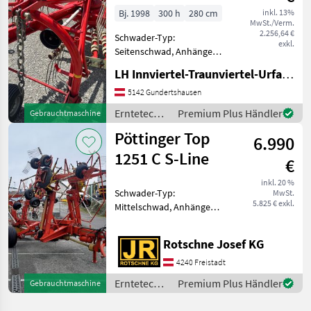
Bj. 1998
300 h
280 cm
inkl. 13%
MwSt./Verm.
2.256,64 €
Schwader-Typ:
exkl.
Seitenschwad, Anhänge
Schwader, Anbau Schwader,
LH Innviertel-Traunviertel-Urfahr eGen, Gundertshausen
Zinkenverlustsicherung,
Schwadtuch Der Pöttinger
5142 Gundertshausen
Schwader ist ein
Erntetechnik
Premium Plus Händler
Gebrauchtmaschine
hochwertiges Modell, das
Grünland /
Pöttinger Top
sich durch seine
6.990
Pöttinger
1251 C S-Line
€
inkl. 20 %
Schwader-Typ:
MwSt.
5.825 € exkl.
Mittelschwad, Anhänge
Schwader, Beleuchtung,
Tandemachse Pöttinger
Rotschne Josef KG
Top 1251 C S-Line
Vierkreiselschwader
4240 Freistadt
Arbeitsbreite von 9, 90 m
Erntetechnik
Premium Plus Händler
Gebrauchtmaschine
und 12, 50 m Mittelsch
Grünland /