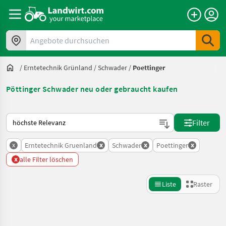
Angebote durchsuchen
/
Erntetechnik Grünland
/
Schwader
/
Poettinger
Pöttinger Schwader neu oder gebraucht kaufen
So wird auf Landwirt.com sortiert
Filter
x
x
x
x
Erntetechnik Gruenland
Schwader
Poettinger
x
alle Filter löschen
Liste
Raster