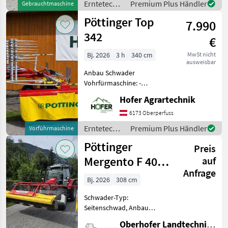
Erntetechnik
Premium Plus Händler
Gebrauchtmaschine
Grünland /
Pöttinger Top
7.990
Pöttinger
342
€
Bj. 2026
3 h
340 cm
MwSt nicht
ausweisbar
Anbau Schwader
Vohrfürmaschine: -
Vollaustattung -Baujahr
Hofer Agrartechnik
2026 -hydr. SCHWADTUCH -
Tandemfahrwerk -
6173 Oberperfuss
Beleuchtung -
Erntetechnik
Premium Plus Händler
Vorführmaschine
Dämpfungsstreben -
Grünland /
Pöttinger
Gelenkwelle mit
Preis
Pöttinger
Mergento F 4010
auf
Anfrage
Alpin
Bj. 2026
308 cm
Schwader-Typ:
Seitenschwad, Anbau
Schwader, Frontschwader,
Oberhofer Landtechnik GmbH
Bandschwader,