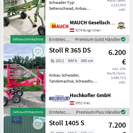
MwSt./Verm.
Schwader-Typ:
2.212,39 €
Seitenschwad, Anbau
exkl.
Schwader,
Nachlaufeinrichtung,
MAUCH Gesellschaft m.b.H. & Co.KG
Schwadtuch Ausstattung: -
5274 Burgkirchen
Gelenkwelle -
Nachlaufeinrichtung -
Erntetechnik
Premium Gold Händler
Gebrauchtmaschine
Schutzbügel - Tastrad -
Grünland /
Stoll R 365 DS
Dreipunkta
6.200
Stoll
€
Bj. 2011
300 h
365 cm
inkl. 13%
MwSt./Verm.
Anbau Schwader,
5.486,73 €
Tandemachse, Schwadtuch,
exkl.
Federentlastung gebr. JF-
Stoll Schwader R365DS -
Hochkofler GmbH
Tandemachse - Schwadtuch
8551 Wies
- Gelenkwelle voll
funktionsfähig und einsatz
Erntetechnik
Premium Plus Händler
Gebrauchtmaschine
Grünland /
Stoll 1405 S
7.200
Stoll