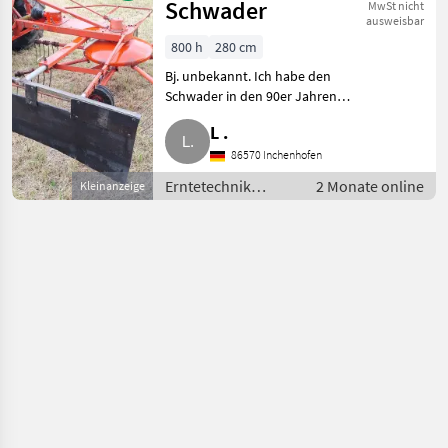
Schwader
MwSt nicht
ausweisbar
800 h
280 cm
Bj. unbekannt. Ich habe den
Schwader in den 90er Jahren
gebraucht erworben. Die
L .
Achsverstellung war damals
schon geschweißt (letztes
86570 Inchenhofen
Foto). Der innere große Teller w
Erntetechnik
2 Monate online
Kleinanzeige
Grünland /
Schwader