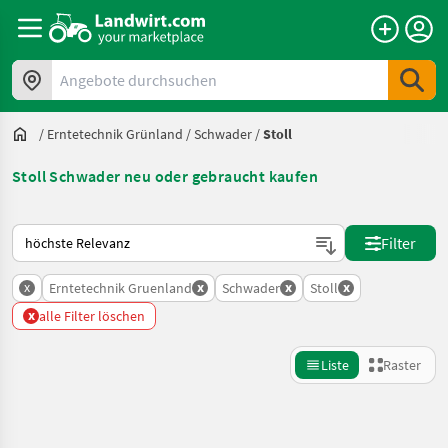
Angebote durchsuchen
/
Erntetechnik Grünland
/
Schwader
/
Stoll
Stoll Schwader neu oder gebraucht kaufen
So wird auf Landwirt.com sortiert
Filter
x
x
x
x
Erntetechnik Gruenland
Schwader
Stoll
x
alle Filter löschen
Liste
Raster