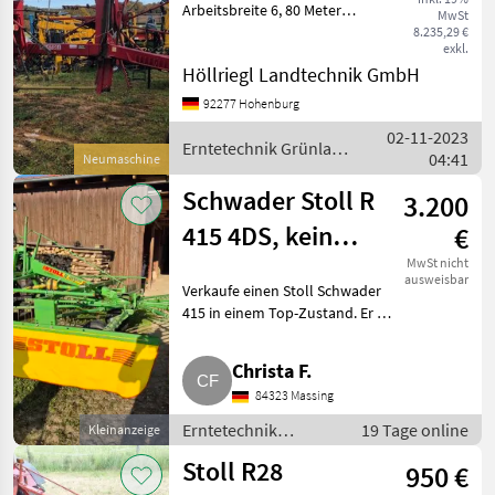
Arbeitsbreite 6, 80 Meter
MwSt
Lenkachse Gelenkwelle
8.235,29 €
exkl.
Erntetechnik Grünland
Höllriegl Landtechnik GmbH
Schwader
92277 Hohenburg
02-11-2023
Erntetechnik Grünland
04:41
Neumaschine
/ Stoll
Schwader Stoll R
3.200
415 4DS, kein
€
Kuhn
MwSt nicht
ausweisbar
Verkaufe einen Stoll Schwader
415 in einem Top-Zustand. Er ist
sofort einsatzbereit und voll
funktionsfähig. Ist noch
Christa F.
Originallack. Palette zum
84323 Massing
leichten Rangieren de
Erntetechnik
19 Tage online
Kleinanzeige
Grünland / Schwader
Stoll R28
950 €