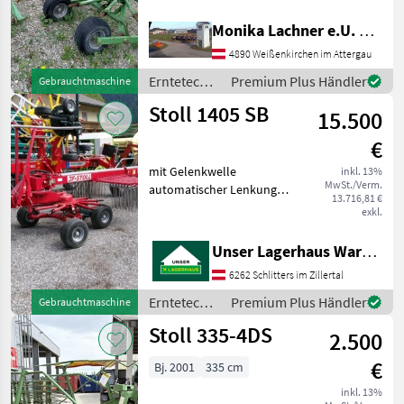
Schwader,
Nachlaufeinrichtung,
Monika Lachner e.U. Maschinenhandel
Krone
Tandemachse, Schwadtuch
4890 Weißenkirchen im Attergau
Der Stoll Schwader, Modell
Claas
R 420, Tandemachse und
Erntetechnik
Premium Plus Händler
Gebrauchtmaschine
Tastrad, ist ein
Grünland /
Stoll 1405 SB
zuverlässiges
15.500
Stoll
Kuhn
€
SIP
mit Gelenkwelle
inkl. 13%
MwSt./Verm.
automatischer Lenkung
Alle 46
13.716,81 €
Informieren Sie sich bitte
anzeigen
exkl.
vor Fahrt-Antritt
telefonisch, ob die von
MODELL
Unser Lagerhaus Warenhandelsges.m.b.H.
Ihnenangefragte Maschine
6262 Schlitters im Zillertal
aktuell bei uns amLager
steh
Erntetechnik
Premium Plus Händler
Gebrauchtmaschine
R
Grünland /
Stoll 335-4DS
335
2.500
Stoll
€
Bj. 2001
335 cm
MARKTPLATZ
inkl. 13%
Marktplatz
Händlerangebote
Kleinanzeigen