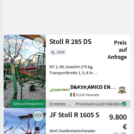
Stoll R 285 DS
Preis
auf
Bj. 1998
Anfrage
MT 2, 90, Gewicht 275 kg,
Transportbreite 1, 5, 8 Arme
mit 3 Federn, Kardanwelle
Erntetechnik Grünland
D&#39;AMICO ENGLES SRL
Schwader
62100 Macerata
Erntetechnik
Premium Gold Händler
Gebrauchtmaschine
Grünland /
JF Stoll R 1605 S
9.800
Stoll
€
Stoll Zweikreiselschwader
inkl. 19%