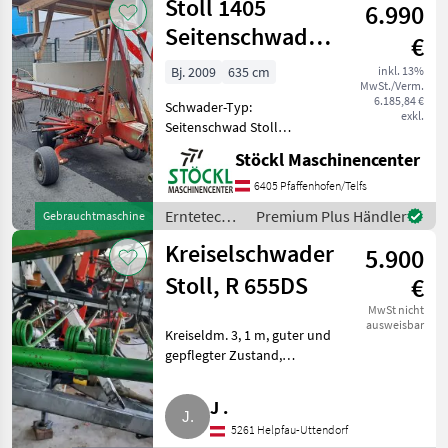
Stoll 1405
Schwadtuch
6.990
Stoll
Seitenschwader
€
Doppel
Bj. 2009
635 cm
inkl. 13%
MwSt./Verm.
6.185,84 €
Schwader-Typ:
exkl.
Seitenschwad Stoll
Doppelschwader 1405 mit
Stöckl Maschinencenter
Arbeitsbreite: 3, 60 - 6, 35m
12 Zinkenarme je Kreisel 4
6405 Pfaffenhofen/Telfs
Doppelzinken je Zinkenarm
Erntetechnik
Premium Plus Händler
Gebrauchtmaschine
Warntafeln mit Beleuchtu
Grünland /
Kreiselschwader
5.900
Stoll
Stoll, R 655DS
€
MwSt nicht
ausweisbar
Kreiseldm. 3, 1 m, guter und
gepflegter Zustand,
einwandfreie Funktion,
abholbar in Uttendorf (OÖ).
J .
Erntetechnik Grünland
5261 Helpfau-Uttendorf
Schwader