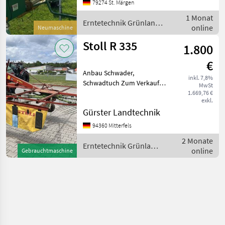
Erntetechnik Grünland
79274 St. Märgen
Schwader
1 Monat
Erntetechnik Grünland
online
Neumaschine
/ Stoll
Stoll R 335
1.800
€
Anbau Schwader,
inkl. 7,8%
Schwadtuch Zum Verkauf
MwSt
steht ein gebrauchter
1.669,76 €
exkl.
STOLL SCHWADER R 335
Gürster Landtechnik
DVE. Zustand ist gepflegt
und voll funktionsfähig.
94360 Mitterfels
Baujahr ist auf dem
2 Monate
Typenschild
Erntetechnik Grünland
online
Gebrauchtmaschine
/ Stoll