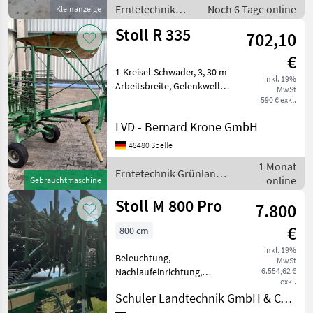
Erntetechnik
Noch 6 Tage online
Kleinanzeige
Grünland /
Stoll R 335
702,10
Schwader
€
1-Kreisel-Schwader, 3, 30 m
inkl. 19%
Arbeitsbreite, Gelenkwelle
MwSt
Erntetechnik Grünland
590 € exkl.
Schwader
LVD - Bernard Krone GmbH
48480 Spelle
1 Monat
Erntetechnik Grünland
online
Gebrauchtmaschine
/ Stoll
Stoll M 800 Pro
7.800
€
800 cm
inkl. 19%
Beleuchtung,
MwSt
Nachlaufeinrichtung,
6.554,62 €
exkl.
Schwader-Typ:
Schuler Landtechnik GmbH & CO KG
Mittelschwad, Lenkachse