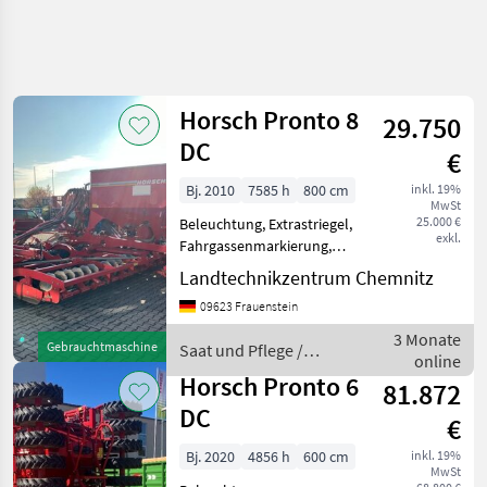
Horsch Pronto 8
29.750
DC
€
Bj. 2010
7585 h
800 cm
inkl. 19%
MwSt
25.000 €
Beleuchtung, Extrastriegel,
exkl.
Fahrgassenmarkierung,
Spuranreisser, Spurlockerer,
Landtechnikzentrum Chemnitz
Vorauflaufmarkierung,
09623 Frauenstein
Zwischenreifenpacker
Horsch Pronto 8DC Baujahr
3 Monate
Gebrauchtmaschine
Saat und Pflege /
2010 30.200 Hektar Un
online
Horsch
Horsch Pronto 6
81.872
DC
€
Bj. 2020
4856 h
600 cm
inkl. 19%
MwSt