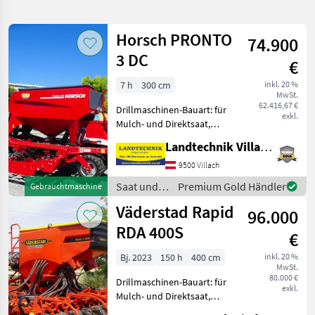
verfeinern
Horsch PRONTO
74.900
Kategorie
Land
Filter
3
3 DC
€
15
7 h
300 cm
inkl. 20 %
AKTUELLER
Zurücksetzen
Ergebnisse
MwSt.
PFAD
62.416,67 €
anzeigen
Drillmaschinen-Bauart: für
exkl.
Landtechnik
Mulch- und Direktsaat,
Beleuchtung,
Saat
Landtechnik Villach GmbH
Zweischeibenschare,
Und
Pflege
Extrastriegel,
9500 Villach
Fahrgassenschaltung,
Drillmaschinen
Saat und
Premium Gold Händler
Gebrauchtmaschine
Fahrwerk, hydr.
Pflege /
Väderstad Rapid
Schardruckverstellung,
KATEGORIE
96.000
Horsch
Zwischenreifen
WÄHLEN
RDA 400S
€
Horsch
6
Bj. 2023
150 h
400 cm
inkl. 20 %
MwSt.
80.000 €
Drillmaschinen-Bauart: für
Amazone
4
exkl.
Mulch- und Direktsaat,
Beleuchtung,
Pöttinger
2