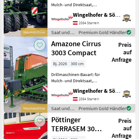
Mulch- und Direktsaat,
Beleuchtung,
Wingelhofer & Söhne GmbH
Zweischeibenschare,
Extrastriegel,
2084 Starrein
Fahrgassenschaltung,
Saat und
Premium Gold Händler
Neumaschine
Fahrwerk,
Pflege /
Amazone Cirrus
Zwischenreifenpacker -
Preis
Amazone
Anhängesäkombinatio
3003 Compact
auf
Anfrage
Bj. 2026
300 cm
Drillmaschinen-Bauart: für
Mulch- und Direktsaat,
Beleuchtung,
Wingelhofer & Söhne GmbH
Zweischeibenschare,
Extrastriegel,
2084 Starrein
Fahrgassenschaltung,
Saat und
Premium Gold Händler
Neumaschine
Fahrwerk, hydr.
Pflege /
Pöttinger
Schardruckverstellung,
Preis
Amazone
Zwischenreifen
TERRASEM 3000
auf
Anfrage
D