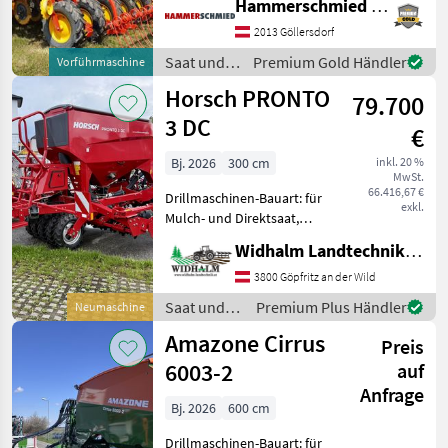
Hammerschmied GmbH
Einscheibenschare,
Extrastriegel,
2013 Göllersdorf
Väderstad
2
Fahrgassenschaltung,
Saat und
Premium Gold Händler
Vorführmaschine
Fahrwerk, hydr.
Pflege /
Farmet
1
Horsch PRONTO
Saatmengenverstellung,
79.700
Väderstad
hydr. Schardruc
3 DC
€
MARKTPLATZ
Bj. 2026
300 cm
inkl. 20 %
Marktplatz
Händlerangebote
Kleinanzeigen
MwSt.
66.416,67 €
Drillmaschinen-Bauart: für
exkl.
Mulch- und Direktsaat,
Beleuchtung,
Widhalm Landtechnik GmbH
Zweischeibenschare,
Fahrgassenschaltung,
3800 Göpfritz an der Wild
Fahrwerk, Spuranreisser,
Saat und
Premium Plus Händler
Neumaschine
Zwischenreifenpacker
Pflege /
Amazone Cirrus
Ausstattung: - ISO
Preis
Horsch
6003-2
auf
Anfrage
Bj. 2026
600 cm
Drillmaschinen-Bauart: für