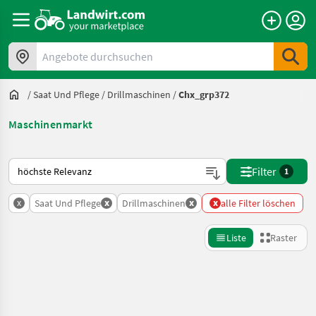
Angebote durchsuchen
/
Saat Und Pflege
/
Drillmaschinen
/
Chx_grp372
Maschinenmarkt
So wird auf Landwirt.com sortiert
Filter
1
x
x
x
x
Saat Und Pflege
Drillmaschinen
alle Filter löschen
Liste
Raster
Suche