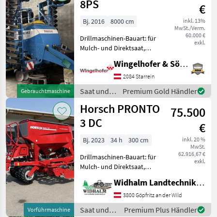
8PS
€
Bj. 2016
8000 cm
inkl. 13%
MwSt./Verm.
60.000 €
Drillmaschinen-Bauart: für
exkl.
Mulch- und Direktsaat,
Beleuchtung,
Wingelhofer & Söhne GmbH
Zweischeibenschare,
Extrastriegel,
2084 Starrein
Fahrgassenmarkierung,
Saat und
Premium Gold Händler
Gebrauchtmaschine
Fahrgassenschaltung,
Pflege /
Horsch PRONTO
Fahrwerk,
75.500
Farmet
Zwischenreifenpacker
3 DC
€
Bj. 2023
34 h
300 cm
inkl. 20 %
MwSt.
62.916,67 €
Drillmaschinen-Bauart: für
exkl.
Mulch- und Direktsaat,
Beleuchtung,
Widhalm Landtechnik GmbH
Zweischeibenschare,
Fahrgassenschaltung,
3800 Göpfritz an der Wild
Fahrwerk, Spuranreisser,
Saat und
Premium Plus Händler
Vorführmaschine
Zwischenreifenpacker