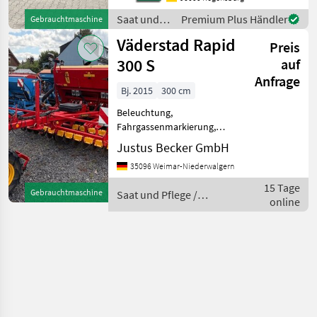
Direktsaatmaschine
Saat und
Premium Plus Händler
Gebrauchtmaschine
Minimum TillDisc Matrix
Pflege /
Väderstad Rapid
Bereifung Reihenabstand
Preis
Amazone
16,
300 S
auf
Anfrage
Bj. 2015
300 cm
Beleuchtung,
Fahrgassenmarkierung,
Fahrgassenschaltung,
Justus Becker GmbH
Fahrwerk, Spuranreisser,
35096 Weimar-Niederwalgern
Vorauflaufmarkierung,
Zwischenreifenpacker -
15 Tage
Gebrauchtmaschine
Saat und Pflege /
Baujahr 2015, -
online
Väderstad
Spuranzeiger - elektr. Saatm