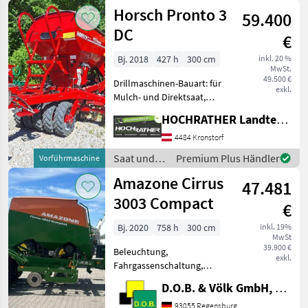
Pflege /
Horsch Pronto 3
Ausstattung: - Is
59.400
Horsch
DC
€
Bj. 2018
427 h
300 cm
inkl. 20 %
MwSt.
49.500 €
Drillmaschinen-Bauart: für
exkl.
Mulch- und Direktsaat,
Beleuchtung,
HOCHRATHER Landtechnik GmbH
Zweischeibenschare,
Extrastriegel,
4484 Kronstorf
Fahrgassenschaltung,
Saat und
Premium Plus Händler
Vorführmaschine
Fahrwerk, Spuranreisser,
Pflege /
Amazone Cirrus
Spurlockerer,
47.481
Horsch
Zwischenreifenp
3003 Compact
€
Bj. 2020
758 h
300 cm
inkl. 19%
MwSt
39.900 €
Beleuchtung,
exkl.
Fahrgassenschaltung,
Fahrwerk, Spuranreisser,
D.O.B. & Völk GmbH, Filiale Regensburg
Zweischeibenschare,
Zwischenreifenpacker
93055 Regensburg