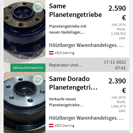
Same
2.590
Planetengetriebe
€
inkl. 20 %
Planetengetriebe mit
MwSt.
neuen Nadellager,
2.158,33 €
Kegelräder, Sonnenrad und
exkl.
Planetenträger. Passend
Hölzlberger Warenhandelsges. m. b. H.
für: Same Falcon,
4523 Sierning
Minitaurus, Solar
17-11-2022
Lamborghini R550, R660,
Reparatur und
07:41
R683 Hürli
Gebrauchtmaschine
Ersatzteile / Same
Same Dorado
2.390
Planetengetriebe
€
NEU
inkl. 20 %
Verkaufe neues
MwSt.
Planetengetriebe
1.991,67 €
Alternativersatzteil
exkl.
passend zu : Same Dorado,
Hölzlberger Warenhandelsges. m. b. H.
Argon Lamborghini Sprint
4523 Sierning
und Crono, R2 Deutz