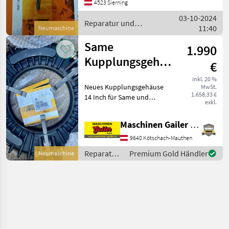
4523 Sierning
Same Allrad Traktoren:
03-10-2024
Condor Minitaurus Solar
Reparatur und
11:40
Tauru
Neumaschine
Ersatzteile / Same
Same
1.990
Kupplungsgehäuse
€
TIGER 100 SDF:
inkl. 20 %
Neues Kupplungsgehäuse
MwSt.
0.164.2310.0/10
1.658,33 €
14 Inch für Same und
exkl.
Lamborghini Traktoren.
SDF Artikelnummer:
Maschinen Gailer GmbH
0.164.2310.0/10
Kupplungsgehäuse SDF
9640 Kötschach-Mauthen
Artikelnummer:
Reparatur
Premium Gold Händler
Neumaschine
2.2999.003.0 Lager P
und
Ersatzteile
/ Same