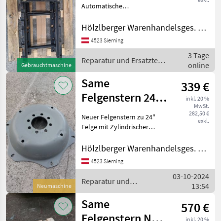
Automatische
Anhägekupplung der Marke
Walterscheid mit Schlitten
Hölzlberger Warenhandelsges. m. b. H.
passend zu Same Explorer
4523 Sierning
und Antares. Lochbild
3 Tage
225X80 Reparatur und
Reparatur und Ersatzteile
online
Ersatzteile
Gebrauchtmaschine
/ Same
Same
339 €
Felgenstern 24"
inkl. 20 %
MwSt.
NEU
282,50 €
Neuer Felgenstern zu 24"
exkl.
Felge mit Zylindrischer
Bohrung Lochkreis 152, 4
mm Mittelbohrung 110mm
Hölzlberger Warenhandelsges. m. b. H.
Passend zu Same,
4523 Sierning
Lamborghini, Deutz-Fahr,
03-10-2024
und Hürlimann Re
Reparatur und
13:54
Neumaschine
Ersatzteile / Same
Same
570 €
Felgenstern Neu
inkl. 20 %