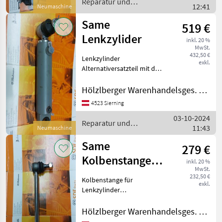
Reparatur und
12:41
Same:
Neumaschine
Ersatzteile / Same
Same
519 €
Lenkzylider
inkl. 20 %
MwSt.
432,50 €
Lenkzylinder
exkl.
Alternativersatzteil mit der
Originalersatzteilnummer:
193.6362.4.P Passend zu
Hölzlberger Warenhandelsges. m. b. H.
Same Allradtraktoren:
4523 Sierning
Condor Minitaurus Solar 60
03-10-2024
Taurus Reparatu
Reparatur und
11:43
Neumaschine
Ersatzteile / Same
Same
279 €
Kolbenstange
inkl. 20 %
MwSt.
für Lenkzylinder
232,50 €
Kolbenstange für
exkl.
Lenkzylinder
Alternativersatzteil mit
Originalersatzteilnummer:
Hölzlberger Warenhandelsges. m. b. H.
193.6369.3P Passend zu