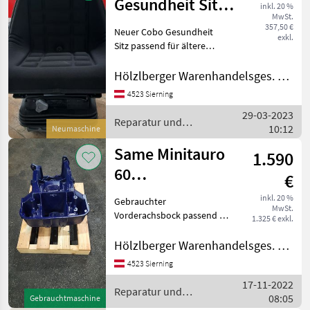
Gesundheit Sitz
inkl. 20 %
MwSt.
für ältere Same
357,50 €
Neuer Cobo Gesundheit
exkl.
Modelle
Sitz passend für ältere
Same Modele z.b.
Minitaurus, Condor, ...
Hölzlberger Warenhandelsges. m. b. H.
Verfügbar mit Stoff oder
4523 Sierning
Kunstleder Sitzschale.
29-03-2023
Sitzschale einzeln auch er
Reparatur und
10:12
Neumaschine
Ersatzteile / Same
Same Minitauro
1.590
60
€
Vorderachsbock
inkl. 20 %
Gebrauchter
MwSt.
Vorderachsbock passend zu
1.325 € exkl.
Same Minitauro 60.
Ersatzteil Nr.:
Hölzlberger Warenhandelsges. m. b. H.
0.146.5231.0/20 Reparatur
4523 Sierning
und Ersatzteile
17-11-2022
Traktorenteile
Reparatur und
08:05
Gebrauchtmaschine
Ersatzteile / Same