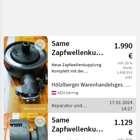
Same
1.990
Zapfwellenkupplung
€
Komplett
inkl. 20 %
Neue Zapfwellenkupplung
MwSt.
Komplett mit der
1.658,33 €
Teilenummer 269.3610.4/80
exkl.
Passend zu: Same Laser 90-
Hölzlberger Warenhandelsges. m. b. H.
110 Same Jaguar 95/100
4523 Sierning
Same Leopard 85/90 Same
17-01-2024
Tiger Six 105 S
Reparatur und
14:27
Neumaschine
Ersatzteile / Same
Same
1.129
Zapfwellenkupplung
€
Komplett
inkl. 20 %