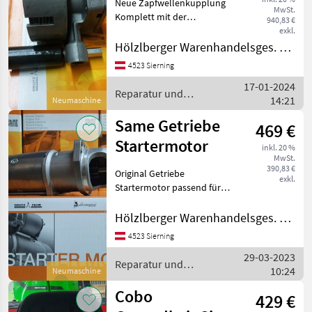
Neue Zapfwellenkupplung
MwSt.
Komplett mit der
940,83 €
Teilenummer 012.7103.4/50
exkl.
Hydraulisch angesteuert,
Hölzlberger Warenhandelsges. m. b. H.
5+5 Belege Passend zu:
4523 Sierning
Same Silver 80-100.6 Same
17-01-2024
Explorer 80/90II
Reparatur und
14:21
Neumaschine
Ersatzteile / Same
Same Getriebe
469 €
Startermotor
inkl. 20 %
MwSt.
390,83 €
Original Getriebe
exkl.
Startermotor passend für
Same Traktoren. 3, 5 KW
Leistung 9 Zähne und 11
Hölzlberger Warenhandelsges. m. b. H.
Zähne Reparatur und
4523 Sierning
Ersatzteile Traktorenteile
29-03-2023
Reparatur und
10:24
Neumaschine
Ersatzteile / Same
Cobo
429 €