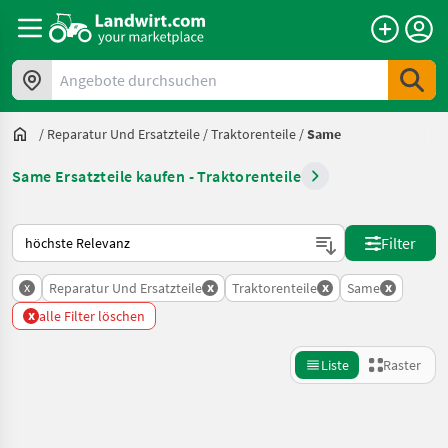
Angebote durchsuchen
/
Reparatur Und Ersatzteile
/
Traktorenteile
/
Same
Same Ersatzteile kaufen - Traktorenteile
So wird auf Landwirt.com sortiert
Filter
x
x
x
x
Reparatur Und Ersatzteile
Traktorenteile
Same
x
alle Filter löschen
Liste
Raster