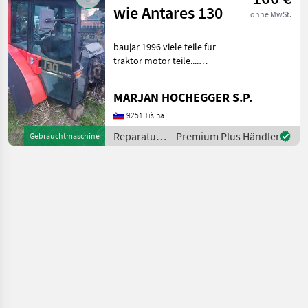
wie Antares 130
ohne MwSt.
baujar 1996 viele teile fur
traktor motor teile....
kabine getribe ..... motor
dekl, haube , maske ....
MARJAN HOCHEGGER S.P.
felgen ...... auch explorer
teile antares und silver . it
9251 Tišina
Reparatur
Premium Plus Händler
Gebrauchtmaschine
und
Ersatzteile
/ Same