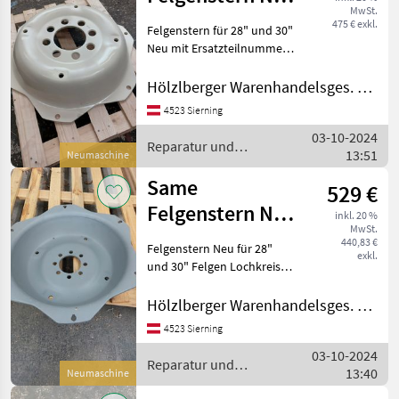
MwSt.
30" und 28"
475 € exkl.
Felgenstern für 28" und 30"
Neu mit Ersatzteilnummer:
157.5551.0/10 Lochkreis
203mm Mittelbohrung
Hölzlberger Warenhandelsges. m. b. H.
140mm Passend zu Same
4523 Sierning
Deutz-Fahr Reparatur und
03-10-2024
Ersatzt
Reparatur und
13:51
Neumaschine
Ersatzteile / Same
Same
529 €
Felgenstern Neu
inkl. 20 %
MwSt.
30" und 28"
440,83 €
Felgenstern Neu für 28"
exkl.
und 30" Felgen Lochkreis
152, 4 mm Mittelbohrung
110 mm Passend zu Same
Hölzlberger Warenhandelsges. m. b. H.
Deutz-Fahr Reparatur und
4523 Sierning
Ersatzteile Traktorenteile
03-10-2024
Reparatur und
13:40
Neumaschine
Ersatzteile / Same