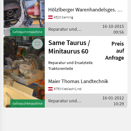
Centauro und Mercury Preis
Mercury
auf Anfrage Reparatur und
Hölzlberger Warenhandelsges. m. b. H.
Ersatzteile Traktorenteile
4523 Sierning
16-10-2015
Reparatur und
09:56
Gebrauchtmaschine
Ersatzteile / Same
Same Taurus /
Preis
Minitaurus 60
auf
Anfrage
Reparatur und Ersatzteile
Traktorenteile
Maier Thomas Landtechnik
9753 Kleblach/Lind
16-01-2012
Reparatur und
10:29
Gebrauchtmaschine
Ersatzteile / Same