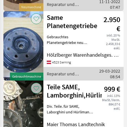
11-11-2022
Agroplus, Agrolux, Serie 5D
Reparatur und
07:47
Reparatur
Neumaschine
Ersatzteile / Same
Same
2.950
Planetengetriebe
€
inkl. 20 %
Gebrauchtes
MwSt.
Planetengetriebe neu
2.458,33 €
Abgedichtet und neue
exkl.
Nadellager montiert.
Hölzlberger Warenhandelsges. m. b. H.
Passend für: Same Explorer
4523 Sierning
65-90 Baugleiche
29-03-2022
Lamborghini und
Reparatur und
08:54
Hürlimann Z-28 Repara
Gebrauchtmaschine
Ersatzteile / Same
Teile SAME,
999 €
Lamborghini,Hürlimann
inkl. 13%
MwSt./Verm.
884,07 €
Div. Teile. für SAME,
exkl.
Laborghini und Hürlimann
Reparatur und Ersatzteile
Traktorenteile
Maier Thomas Landtechnik