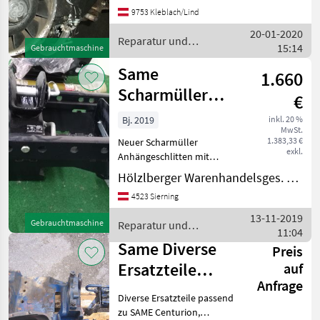
9753 Kleblach/Lind
20-01-2020
Reparatur und
15:14
Gebrauchtmaschine
Ersatzteile / Same
Same
1.660
Scharmüller
€
Anhängevorrichtung
Bj. 2019
inkl. 20 %
MwSt.
mechanisch
1.383,33 €
Neuer Scharmüller
exkl.
Anhängeschlitten mit
mechanischem Zugmaul.
Hölzlberger Warenhandelsges. m. b. H.
Passend zu: Same Explorer I
4523 Sierning
55/60/70 Same Explorer II
60/70 Same Explorer ³ 85
13-11-2019
Gebrauchtmaschine
Reparatur und
Deutz Fahr Agro
11:04
Ersatzteile / Same
Same Diverse
Preis
Ersatzteile
auf
Anfrage
Centurion,
Diverse Ersatzteile passend
Centauro,
zu SAME Centurion,