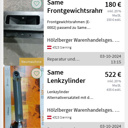
Same
180 €
Frontgewichtsrahmen
inkl. 20 %
MwSt.
150 € exkl.
Frontgewichtsrahmen (E-
0002) passend zu Same
Explorer I&II Reparatur und
Ersatzteile Traktorenteile
Hölzlberger Warenhandelsges. m. b. H.
4523 Sierning
03-10-2024
Reparatur und
13:15
Neumaschine
Ersatzteile / Same
Same
522 €
Lenkzylinder
inkl. 20 %
MwSt.
435 € exkl.
Lenkzylinder
Alternativersatzteil mit der
Originalersatzteilnummer:
176.6354.4SP 18X1, 5
Hölzlberger Warenhandelsges. m. b. H.
Gewinde 522€
4523 Sierning
169.6352.420SP 20X1, 5
03-10-2024
Gewinde 600€ Passend zu