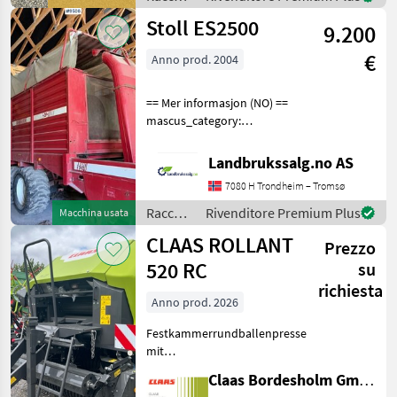
integrierte Wickelein
mangimi
Stoll ES2500
9.200
/ Fendt
€
Anno prod. 2004
== Mer informasjon (NO) ==
mascus_category:
otherharvesters Please
provide reference number
Landbrukssalg.no AS
upon request: 9506 See
7080 H Trondheim – Tromsø
en.landbrukssalg.no/9506
for more images Specif
Raccolta
Rivenditore Premium Plus
Macchina usata
mangimi
CLAAS ROLLANT
Prezzo
/ Stoll
520 RC
su
richiesta
Anno prod. 2026
Festkammerrundballenpresse
mit
Presskammerdurchmesser
Claas Bordesholm GmbH
1, 25 m Presskammerbreite