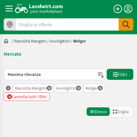
Sfoglia le offerte
/
Raccolta Mangimi
/
Avvolgitrici
/
Welger
Mercato
Ecco come viene ordinato su Landwirt.com
Filtri
x
x
x
x
Raccolta Mangimi
Avvolgitrici
Welger
x
Cancella tutti i filtri
Elenco
Griglia