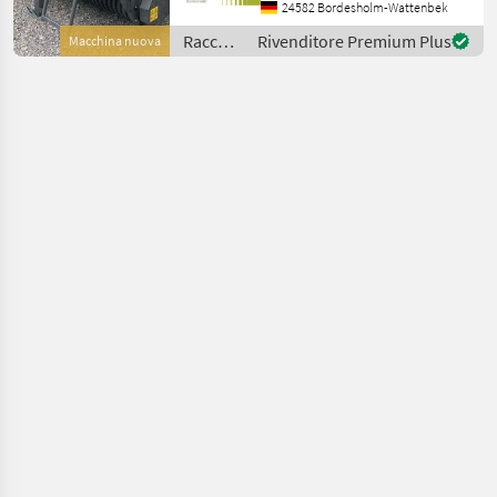
1, 20 m / in
24582 Bordesholm-Wattenbek
Serienausrüstung: Pickup:
Raccolta
Rivenditore Premium Plus
Macchina nuova
Aufnahmebreite 2, 10 m / 4
mangimi
Zinkenreihen, kurvenb
/ Claas