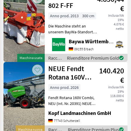
802 F-FF
€
Anno prod. 2013
300 cm
inclusa IVA
19%
4.076 €
Die Maschine steht an
netto
unserem BayWa-Standort
in DE-88214
Baywa Württemberg
Ravensburg.Gerne steht
Ihnen Herr Schmid unter
89155 Erbach
Tel.: 0151 1610 3978 für Ihre
Raccolta
Rivenditore Premium Gold
Macchina usata
Anfrage zur
mangimi
NEUE Fendt
Verfügung!Kuhn GMD
140.420
/ Kuhn
Rotana 160V
€
Combi
Anno prod. 2026
inclusa IVA
19%
Rundballenpresse,
118.000 €
Fendt Rotana 160V Combi,
i
netto
NEU (Int. Nr. 20391) NEUE
Fendt Rundballenpresse
Kopf Landmaschinen GmbH
Typ Rotana 160V Combi
Baujahr 2026 40km/h Netz-
77743 Schutterzell
und Folienbindung,
Raccolta
Rivenditore Premium Plus
Macchina nuova