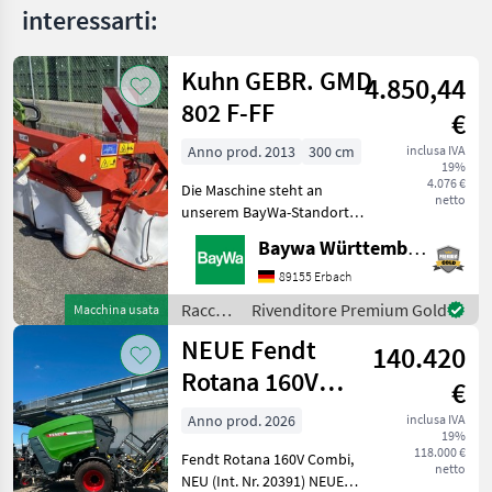
interessarti:
Kuhn GEBR. GMD
4.850,44
802 F-FF
€
Anno prod. 2013
300 cm
inclusa IVA
19%
4.076 €
Die Maschine steht an
netto
unserem BayWa-Standort
in DE-88214
Baywa Württemberg
Ravensburg.Gerne steht
Ihnen Herr Schmid unter
89155 Erbach
Tel.: 0151 1610 3978 für Ihre
Raccolta
Rivenditore Premium Gold
Macchina usata
Anfrage zur
mangimi
NEUE Fendt
Verfügung!Kuhn GMD
140.420
/ Kuhn
Rotana 160V
€
Combi
Anno prod. 2026
inclusa IVA
19%
Rundballenpresse,
118.000 €
Fendt Rotana 160V Combi,
i
netto
NEU (Int. Nr. 20391) NEUE