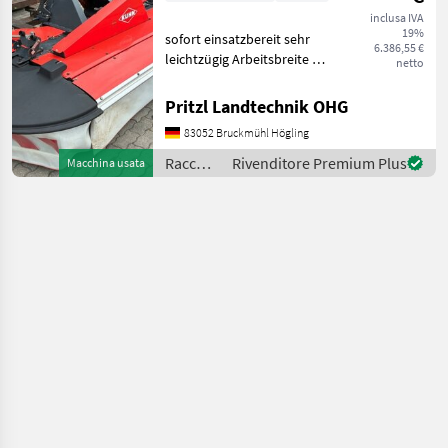
inclusa IVA
19%
sofort einsatzbereit sehr
6.386,55 €
leichtzügig Arbeitsbreite 2,
netto
95 m Antriebssatz
1000U/min. 4 Trommeln
Pritzl Landtechnik OHG
Schnitthöhenverstellung 2
83052 Bruckmühl Högling
Federn für Entlastung
Gelenkwelle Falciatrici
Raccolta
Rivenditore Premium Plus
Macchina usata
mangimi
/ Kuhn