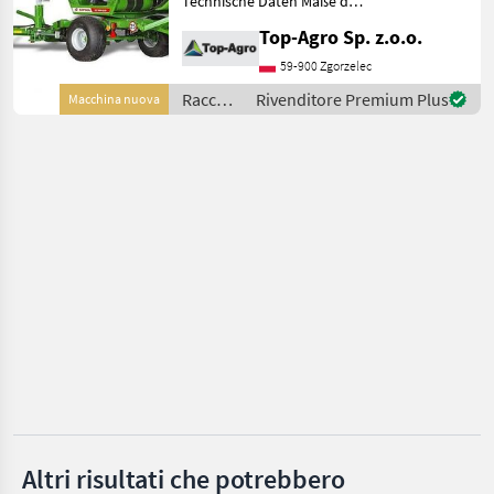
Technische Daten Maße der
Top-Agro
Ballen Durchmesser
Top-Agro Sp. z.o.o.
umgewickelter Ballen mm
Metal-Fach
1200 - 1500 Breite
59-900 Zgorzelec
umgewickelter Ballen mm
Raccolta
Rivenditore Premium Plus
Macchina nuova
Göweil
1250 Max
mangimi
/ Top-
Tanco
Agro
McHale
Krone
Mostra
tutti
28
MARKETPLACE
Offerte dei
Marketplace
Annunci
rivenditori
Altri risultati che potrebbero