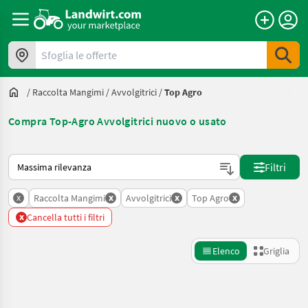
Sfoglia le offerte
/
Raccolta Mangimi
/
Avvolgitrici
/
Top Agro
Compra Top-Agro Avvolgitrici nuovo o usato
Ecco come viene ordinato su Landwirt.com
Filtri
x
x
x
x
Raccolta Mangimi
Avvolgitrici
Top Agro
x
Cancella tutti i filtri
Elenco
Griglia