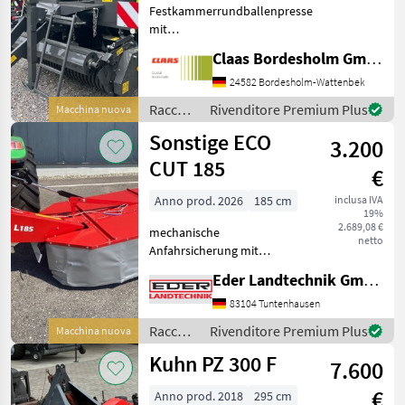
Festkammerrundballenpresse
mit
Presskammerdurchmesser
Claas Bordesholm GmbH
1, 25 m Presskammerbreite
1, 20 m / in
24582 Bordesholm-Wattenbek
Serienausrüstung: Pickup:
Raccolta
Rivenditore Premium Plus
Macchina nuova
Aufnahmebreite 2, 10 m / 4
mangimi
Sonstige ECO
Zinkenreihen, kurvenb
3.200
/ Claas
CUT 185
€
Anno prod. 2026
185 cm
inclusa IVA
19%
2.689,08 €
mechanische
netto
Anfahrsicherung mit
hydraulischer Aushebung
Eder Landtechnik GmbH
Schnitthöhenverstellung
mithilfe von Distanzringen
83104 Tuntenhausen
auf den Mähteller Schlüssel
Raccolta
Rivenditore Premium Plus
Macchina nuova
für Messerschnellwechsel
mangimi
Kuhn PZ 300 F
Arbe
7.600
/
Sonstige
€
Anno prod. 2018
295 cm