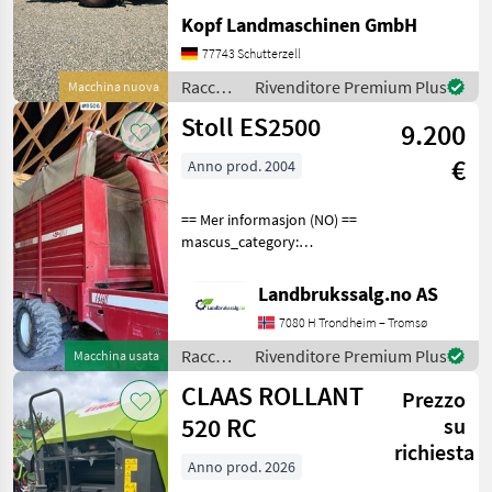
Fendt Rundballenpresse
Kopf Landmaschinen GmbH
Typ Rotana 160V Combi
Baujahr 2026 40km/h Netz-
77743 Schutterzell
und Folienbindung,
Raccolta
Rivenditore Premium Plus
Macchina nuova
integrierte Wickelein
mangimi
Stoll ES2500
9.200
/ Fendt
€
Anno prod. 2004
== Mer informasjon (NO) ==
mascus_category:
otherharvesters Please
provide reference number
Landbrukssalg.no AS
upon request: 9506 See
7080 H Trondheim – Tromsø
en.landbrukssalg.no/9506
for more images Specif
Raccolta
Rivenditore Premium Plus
Macchina usata
mangimi
CLAAS ROLLANT
Prezzo
/ Stoll
520 RC
su
richiesta
Anno prod. 2026