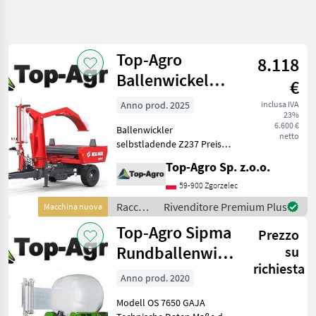
Affina
la
ricerca
Top-Agro
8.118
Ballenwickelmaschine
€
Categoria
Paese
Filtri
4
Z237 Selbstlade
Anno prod. 2025
inclusa IVA
23%
Wickler !!A
Mostra
6.600 €
PERCORSO
Ballenwickler
Reimposta
2
netto
ATTUALE
selbstladende Z237 Preis
risultati
ab 6600€ netto Model Z237
Settore
Top-Agro Sp. z.o.o.
Länge [mm] 3200 Breite
agricolo
[mm] 1700 Höhe [mm] 2580
59-900 Zgorzelec
Raccolta
Eigenewicht [kg] 850
Mangimi
Raccolta
Rivenditore Premium Plus
Macchina nuova
Schlepper-Ankopplu
mangimi
Avvolgitrici
Top-Agro Sipma
Prezzo
/ Top-
Top
Agro
Rundballenwickelgerät
su
Agro
richiesta
OS 7650 GAJA |
Anno prod. 2020
SCEGLI
Selbs
CATEGORIA
Modell OS 7650 GAJA