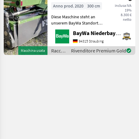
Anno prod. 2020
300 cm
inclusa IVA
19%
8.300 €
Diese Maschine steht an
netto
unserem BayWa Standort in
DE - 84307
BayWa Niederbayern
Eggenfelden.Gerne steht
Ihnen Herr Trieflinger Tel.
94315 Straubing
0151/16103625 für Ihre
Raccolta
Rivenditore Premium Gold
Macchina usata
Anfrage zur Verfügung.
mangimi
Barra
/ Fendt