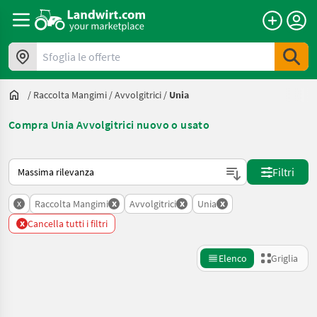
Sfoglia le offerte
/
Raccolta Mangimi
/
Avvolgitrici
/
Unia
Compra Unia Avvolgitrici nuovo o usato
Ecco come viene ordinato su Landwirt.com
Filtri
x
x
x
x
Raccolta Mangimi
Avvolgitrici
Unia
x
Cancella tutti i filtri
Elenco
Griglia