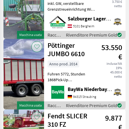
3.750 €
inkl. GW, verstellbare
netto
Grenzstreueinrichtung Wir
bitten telefonisch oder per
Salzburger Lagerhaus-Technik
Mail Ihren Besuch
bekanntzugeben, um
5101 Bergheim
ausreichend Zeit für die
Raccolta
Rivenditore Premium Gold
Macchina usata
Beratung und eventuell ein
mangimi
Pöttinger
53.550
/ Krone
JUMBO 6610
€
Anno prod. 2014
inclusa IVA
19%
45.000 €
Fuhren 5772, Stunden
netto
1868Pick-Up
neuEingangsgetriebe
BayWa Niederbayern
neuGelenkwelle
neuLenkachse
94315 Straubing
reparaturbedürftigDiese
Raccolta
Rivenditore Premium Gold
Macchina usata
Maschine steht an unserem
mangimi
Fendt SLICER
BayWa Standort in DE -
9.877
/
94065 Waldk
Pöttinger
310 FZ
€