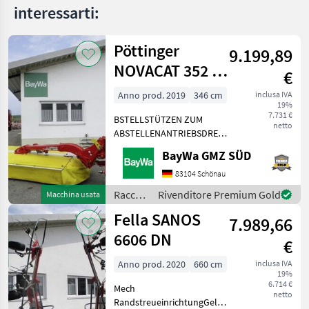
interessarti:
Pöttinger
9.199,89
NOVACAT 352 V
€
#543
Anno prod. 2019
346 cm
inclusa IVA
19%
7.731 €
BSTELLSTÜTZEN ZUM
netto
ABSTELLENANTRIEBSDREHZAHL
1000 U/MINAUSLEGER
BayWa GMZ SÜD
BREIT FÜR DIE
KOMBIGELENKWELLE 1 3/8"
83104 Schönau
6-TEILIGHYDRAULISCHE
Raccolta
Rivenditore Premium Gold
Macchina usata
ANFAHRSICHERUNGHYDRAULISCHE
mangimi
Fella SANOS
UNTERLENKERWIPP
7.989,66
/
Pöttinger
6606 DN
€
Anno prod. 2020
660 cm
inclusa IVA
19%
6.714 €
Mech
netto
RandstreueinrichtungGelenkwelleBer.