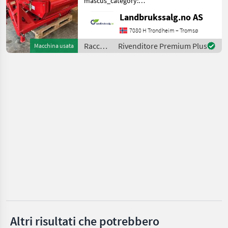
mascus_category:
otherharvesters Please
Landbrukssalg.no AS
Metal-Fach
provide reference number
upon request: 5684 See
7080 H Trondheim – Tromsø
Göweil
en.landbrukssalg.no/5684
Raccolta
Rivenditore Premium Plus
Macchina usata
for more images Specif
mangimi
Tanco
/ Unia
McHale
Krone
Mostra
tutti
28
MARKETPLACE
Offerte dei
Marketplace
Annunci
rivenditori
Altri risultati che potrebbero