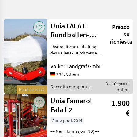
Affina
la
ricerca
Unia FALA E
Prezzo
Rundballen-
su
Categoria
Paese
Filtri
4
richiesta
Wickelgerät
- hydraulische Entladung
Mostra
des Ballens - Durchmesser
PERCORSO
Reimposta
2
der Ballen: 1, 2 – 1, 5 m -
ATTUALE
risultati
Maximales Gewicht des
Volker Landgraf GmbH
Settore
Ballens: 1200 kg - Breite der
agricolo
97645 Ostheim
Folie: 500/750 mm -
Raccolta
Da 10 giorni
Steuerung: elekt
Raccolta mangimi /
Mangimi
online
Macchina nuova
Unia
Avvolgitrici
Unia Famarol
1.900
Unia
Fala L2
€
SCEGLI
Anno prod. 2014
CATEGORIA
== Mer informasjon (NO) ==
Unia