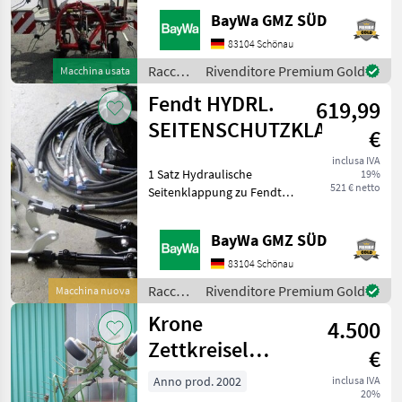
16 X 6.50 -8 Raccolta
BayWa GMZ SÜD
mangimi Voltafieno
83104 Schönau
Raccolta
Rivenditore Premium Gold
Macchina usata
mangimi
Fendt HYDRL.
619,99
/ Fella
SEITENSCHUTZKLAPPUNG
€
inclusa IVA
1 Satz Hydraulische
19%
521 € netto
Seitenklappung zu Fendt
Slicer 860 Heckmähwerk
Butterfly Raccolta mangimi
BayWa GMZ SÜD
Altre macchine per raccolta
mangimi
83104 Schönau
Raccolta
Rivenditore Premium Gold
Macchina nuova
mangimi
Krone
4.500
/ Fendt
Zettkreisel
€
6.70/6
Anno prod. 2002
inclusa IVA
20%