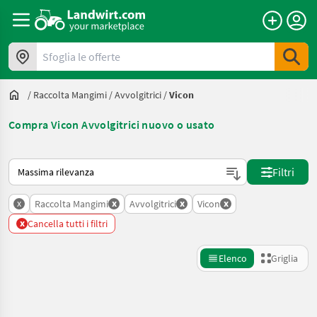
Sfoglia le offerte
/
Raccolta Mangimi
/
Avvolgitrici
/
Vicon
Compra Vicon Avvolgitrici nuovo o usato
Ecco come viene ordinato su Landwirt.com
Filtri
x
x
x
x
Raccolta Mangimi
Avvolgitrici
Vicon
x
Cancella tutti i filtri
Elenco
Griglia