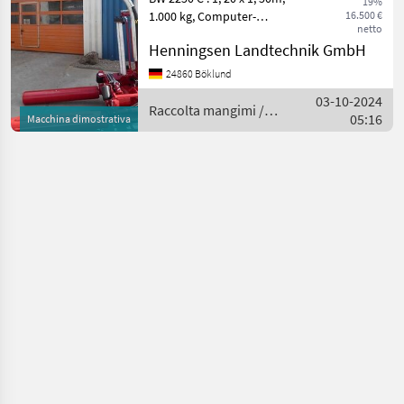
19%
1.000 kg, Computer-
16.500 €
netto
Steuerung +++ siehe auch
Henningsen Landtechnik GmbH
Prospekt ( Dukumente )
Bersonderheit : Der
24860 Böklund
Scheren-Folienschneider
03-10-2024
mit scharfen Klingen realisi
Raccolta mangimi /
05:16
Macchina dimostrativa
Vicon