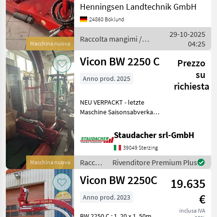
Henningsen Landtechnik GmbH
DW Steuergerät oder 1EW
Metal-Fach
und Druckloser Rücklauf
24860 Böklund
und einen 3 poligen Stecker
29-10-2025
fürs Steuerge
Raccolta mangimi /
Göweil
04:25
Macchina nuova
Vicon
Vicon BW 2250 C
Tanco
Prezzo
su
Anno prod. 2025
McHale
richiesta
NEU VERPACKT - letzte
Krone
Maschine Saisonsabverkauf
Die Wickelmaschinen der
Mostra
Marke Vicon, Modell 2025,
tutti
Staudacher srl-GmbH
zeichnen sich durch ihre
28
39049 Sterzing
herausragende Qualität
MARKETPLACE
und Effizienz au
Raccolta
Rivenditore Premium Plus
Macchina nuova
mangimi
Vicon BW 2250C
Offerte dei
19.635
/ Vicon
Marketplace
Annunci
rivenditori
€
Anno prod. 2023
inclusa IVA
BW 2250 C : 1, 20 x 1, 50m,