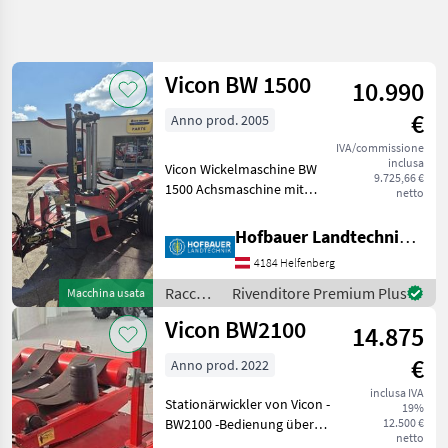
Affina
la
ricerca
Vicon BW 1500
10.990
€
Anno prod. 2005
Categoria
Paese
Filtri
4
IVA/commissione
inclusa
Vicon Wickelmaschine BW
Mostra
9.725,66 €
PERCORSO
1500 Achsmaschine mit
Reimposta
4
netto
ATTUALE
Ballenaufnehmer und
risultati
Settore
Ballenaufsteller ,
Hofbauer Landtechnik GmbH
agricolo
Bowdenzugbedienung ,
4184 Helfenberg
Folienvorstrecker 750 mm ,
Raccolta
Mangimi
... Sofort verfügbar !!! Tipo d
Raccolta
Rivenditore Premium Plus
Macchina usata
mangimi
Avvolgitrici
Vicon BW2100
14.875
/ Vicon
Vicon
€
Anno prod. 2022
SCEGLI
inclusa IVA
CATEGORIA
Stationärwickler von Vicon -
19%
BW2100 -Bedienung über
12.500 €
Vicon
netto
Funk -Benötigt werden 1