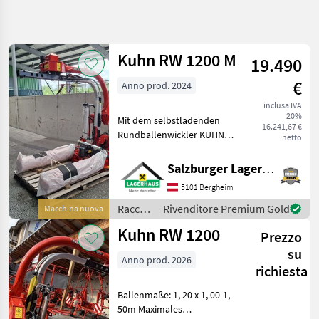
Affina
la
ricerca
Kuhn RW 1200 M
19.490
€
Anno prod. 2024
Categoria
Paese
Filtri
4
inclusa IVA
20%
Mit dem selbstladenden
Mostra
16.241,67 €
PERCORSO
Rundballenwickler KUHN
Reimposta
10
netto
ATTUALE
RW 1200 können die Ballen
risultati
Settore
während der Fahrt
Salzburger Lagerhaus-Technik
agricolo
aufgenommen,
5101 Bergheim
transportiert und gewickelt
Raccolta
Mangimi
werden. Das Gewicht wird
Raccolta
Rivenditore Premium Gold
Macchina nuova
dicht am
mangimi
Avvolgitrici
Kuhn RW 1200
Prezzo
/ Kuhn
Kuhn
su
Anno prod. 2026
richiesta
SCEGLI
CATEGORIA
Ballenmaße: 1, 20 x 1, 00-1,
50m Maximales
Kuhn