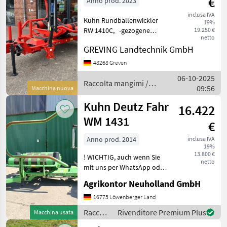
€
Anno prod. 2023
inclusa IVA
Kuhn Rundballenwickler
19%
RW 1410C, -gezogene
19.250 €
netto
Ausführung -für
GREVING Landtechnik GmbH
Ballenmaße 1, 20 x 1, 00 -1,
50 mtr. -seitlicher Ladearm -
48268 Greven
Ballenführungsrollen am
06-10-2025
Wickeltisch -Wickeltisch
Raccolta mangimi /
09:56
Macchina nuova
Kuhn
Kuhn Deutz Fahr
16.422
WM 1431
€
Anno prod. 2014
inclusa IVA
19%
13.800 €
! WICHTIG, auch wenn Sie
netto
mit uns per WhatsApp oder
ähnlich chatten und
Agrikontor Neuholland GmbH
daraufhin Maschinen
kaufen, bitte kontrollieren
16775 Löwenberger Land
Sie die Auftragsbestätigung,
Raccolta
Rivenditore Premium Plus
Macchina usata
Proforma und auch
mangimi