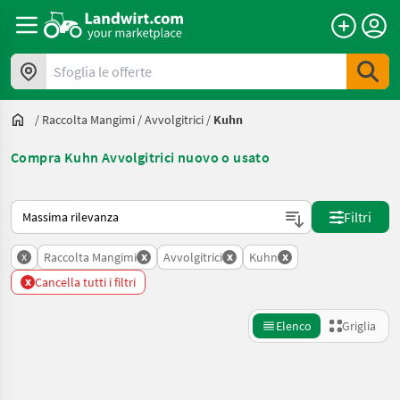
Sfoglia le offerte
/
Raccolta Mangimi
/
Avvolgitrici
/
Kuhn
Compra Kuhn Avvolgitrici nuovo o usato
Ecco come viene ordinato su Landwirt.com
Filtri
x
x
x
x
Raccolta Mangimi
Avvolgitrici
Kuhn
x
Cancella tutti i filtri
Elenco
Griglia