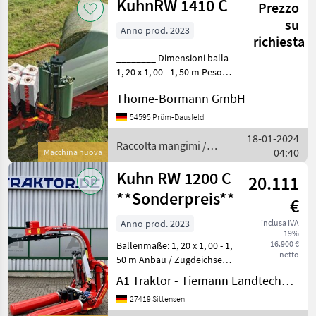
KuhnRW 1410 C
Prezzo
/ Kuhn
su
Anno prod. 2023
richiesta
________ Dimensioni balla
1, 20 x 1, 00 - 1, 50 m Peso
massimo balla 1.100 kg
Thome-Bormann GmbH
Lunghezza totale: 4, 55
metri Altezza totale: 2, 51
54595 Prüm-Dausfeld
metri Sistema di
18-01-2024
caricamento: braccio di
Raccolta mangimi /
04:40
Macchina nuova
Kuhn
Kuhn RW 1200 C
20.111
**Sonderpreis**
€
Anno prod. 2023
inclusa IVA
19%
16.900 €
Ballenmaße: 1, 20 x 1, 00 - 1,
netto
50 m Anbau / Zugdeichsel:
Dreipunkt Kat. 2
A1 Traktor - Tiemann Landtechnik GmbH & Co KG
Beladesystem: 2
27419 Sittensen
schwenkbare angetriebene