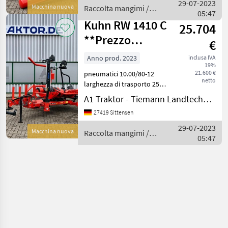
Walzen Wickeltisch: 2
29-07-2023
Macchina nuova
Raccolta mangimi /
angetriebene Walzen
05:47
Kuhn
Bedienung ü
Kuhn RW 1410 C
25.704
**Prezzo
€
speciale**
Anno prod. 2023
inclusa IVA
19%
21.600 €
pneumatici 10.00/80-12
netto
larghezza di trasporto 253
cm Pre-stiratore per
A1 Traktor - Tiemann Landtechnik GmbH & Co KG
pellicole e-Twin magazzino
27419 Sittensen
rullino per 4 rulli di riserva
spanditore di balle ------------
29-07-2023
Macchina nuova
Raccolta mangimi /
---
05:47
Kuhn