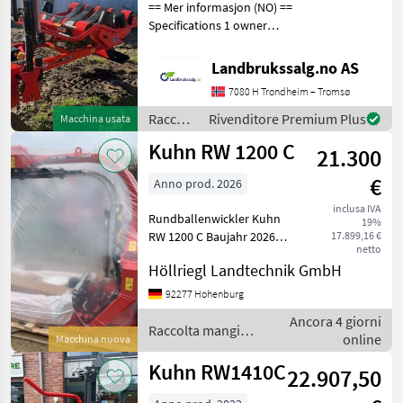
== Mer informasjon (NO) ==
RW
Specifications 1 owner
1410
Comes with remote control
C
Weight: 900 kg approx
Landbrukssalg.no AS
Transport length 2.9 M
MARKETPLACE
7080 H Trondheim – Tromsø
Transport width: 1.78 M
Stationary round
Raccolta
Rivenditore Premium Plus
Macchina usata
Offerte dei
Marketplace
Annunci
mangimi
rivenditori
Kuhn RW 1200 C
21.300
/ Kuhn
€
Anno prod. 2026
inclusa IVA
Rundballenwickler Kuhn
19%
RW 1200 C Baujahr 2026
17.899,16 €
netto
Gegengewicht für
Höllriegl Landtechnik GmbH
Satellitenarm Zusätzliche
Führungsrolle Bodenrolle
92277 Hohenburg
für einfacheres Laden
Ancora 4 giorni
Bedienung über Computer
Raccolta mangimi /
online
Macchina nuova
Preis
Kuhn
Kuhn RW1410C
22.907,50