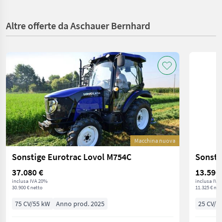
Altre offerte da Aschauer Bernhard
Macchina nuova
Sonstige Eurotrac Lovol M754C
Sonsti
37.080 €
13.590
inclusa IVA 20%
inclusa IVA
30.900 € netto
11.325 € net
75 CV/55 kW
Anno prod. 2025
25 CV/1