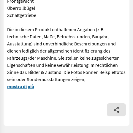
Frontgewicht
Überrollbügel
Schaltgetriebe
Die in diesem Produkt enthaltenen Angaben (z.B.
technische Daten, Maße, Betriebsstunden, Baujahr,
Ausstattung) sind unverbindliche Beschreibungen und
dienen lediglich der allgemeinen Identifizierung des
Fahrzeugs/der Maschine. Sie stellen keine zugesicherten
Eigenschaften und keine Gewährleistung im rechtlichen
Sinne dar. Bilder & Zustand: Die Fotos können Beispielfotos
sein oder Sonderausstattungen zeigen,
NEU & UNGEBRAUCHT 22 PS Allrad Rasenbereifung Frontgewicht Üb
mostra di più