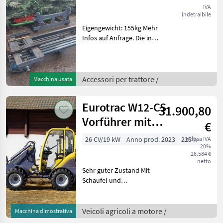
IVA
indetraibile
Eigengewicht: 155kg Mehr
Infos auf Anfrage. Die in
diesem Produkt
enthaltenen Angaben (z.B.
technische Daten, Maße,
Betriebsstunden, Baujahr,
Accessori per trattore /
Macchina usata
Ausstattung) sind
Eurotrac W12-CS
31.900,80
Vorführer mit
€
Schaufel und
26 CV/19 kW
Anno prod. 2023
225 h
inclusa IVA
20%
Vollk
26.584 €
netto
Sehr guter Zustand Mit
Schaufel und
Euroaufnahme Baujahr:
2023 Betriebsstunden: 224,
9 Serienmäßig ausgestattet
Veicoli agricoli a motore /
Macchina dimostrativa
mit: Kubota StageV-Motor