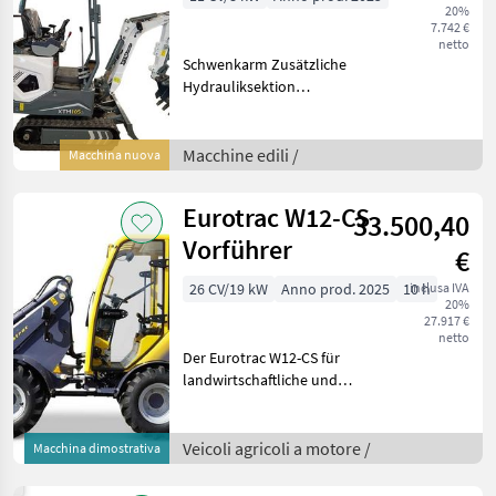
20%
7.742 €
netto
Schwenkarm Zusätzliche
Hydrauliksektion
Zentralschmierung 11 PS
Maximale Grabhöhe: 2740
mm Maximale
Macchine edili /
Macchina nuova
Ausschütthöhe: 2082 mm
Maximale Grabtiefe: 1670
Eurotrac W12-CS
33.500,40
mm Maxim
Vorführer
€
26 CV/19 kW
Anno prod. 2025
10 h
inclusa IVA
20%
27.917 €
netto
Der Eurotrac W12-CS für
landwirtschaftliche und
industrielle Zwecke.
Vorführer mit nur 10
Betriebsstunden!
Veicoli agricoli a motore /
Macchina dimostrativa
Serienmäßig ausgestattet
mit: Kubota StageV-Mo