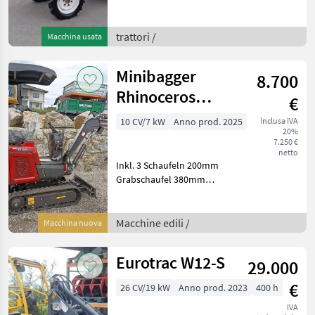
speciali e piccoli
trattori /
Macchina usata
Minibagger
8.700
Rhinoceros
€
KS10-9 (XN10-9)
10 CV/7 kW
Anno prod. 2025
inclusa IVA
20%
+ 3 Schauf
7.250 €
netto
Inkl. 3 Schaufeln 200mm
Grabschaufel 380mm
Grabschaufel 800mm
Räumschaufel + gratis
mech. Steingreifer Modell:
Macchine edili /
Macchina nuova
XN10 Marke: RHINOCEROS
Motor: 1 Zylinder Mot
Eurotrac W12-S
29.000
€
26 CV/19 kW
Anno prod. 2023
400 h
IVA