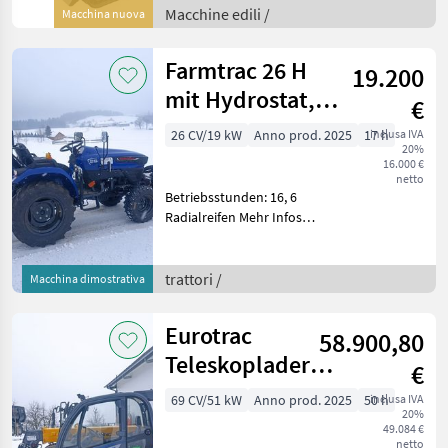
Koop Dieselmotor mit ca.
Macchine edili /
Macchina nuova
10 PS Leistung
Eigengewicht: ca
Farmtrac 26 H
19.200
mit Hydrostat,
€
Fronthydraulik,
26 CV/19 kW
Anno prod. 2025
17 h
inclusa IVA
20%
Fro
16.000 €
netto
Betriebsstunden: 16, 6
Radialreifen Mehr Infos
gerne auf Anfrage.
Technische Daten Motor::
Mitsubishi 3 -Zylinder
trattori /
Macchina dimostrativa
Kraftstoffart:: Diesel
Kühlung:: Wasser L
Eurotrac
58.900,80
Teleskoplader
€
TH25.6 mit
69 CV/51 kW
Anno prod. 2025
50 h
inclusa IVA
20%
Schaufel und
49.084 €
netto