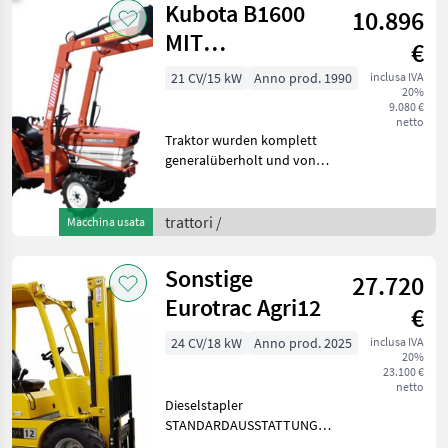
Kubota B1600
10.896
MIT
€
FRONTLADER
21 CV/15 kW
Anno prod. 1990
inclusa IVA
20%
9.080 €
netto
Traktor wurden komplett
generalüberholt und von
uns auf Funktion überprüft.
Motor: Kubota Motor 0, 9 L-
3 Zylinder Kraftstoffart:
trattori /
Macchina usata
Diesel Kühlung: Wasser
Leistung (
Sonstige
27.720
Eurotrac Agri12
€
24 CV/18 kW
Anno prod. 2025
inclusa IVA
20%
23.100 €
netto
Dieselstapler
STANDARDAUSSTATTUNG
MIT: Kubota-Motor