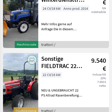
€
mit Vollkabine,
24 CV/18 kW
Anno prod. 2014
IVA
indetraibile
Mehr Infos gerne auf
Anfrage Die in diesem
Produkt enthaltenen
Angaben (z.B. technische
Daten, Maße,
trattori /
Macchina usata
Betriebsstunden, Baujahr,
Ausstattung) sind
Sonstige
9.540
unverbindliche Be
FIELDTRAC 224D
€
mit
22 CV/16 kW
inclusa IVA
20%
Rasenbereifung
7.950 €
& Allrad – NEU
netto
NEU & UNGEBRAUCHT 22
PS Allrad Rasenbereifung
Frontgewicht Überrollbügel
Schaltgetriebe Die in
diesem Produkt
trattori /
Macchina nuova