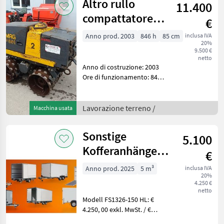
Altro rullo
11.400
compattatore
€
Bomag BMP 851
Anno prod. 2003
846 h
85 cm
inclusa IVA
20%
9.500 €
netto
Anno di costruzione: 2003
Ore di funzionamento: 846
Ottime condizioni generali
Verniciatura originale
Nessuna perdita d'olio
Lavorazione terreno /
Macchina usata
Pronta all'uso Comandi
direttamente sull
Sonstige
5.100
Kofferanhänger
€
ab € 5.100,00
Anno prod. 2025
5 m³
inclusa IVA
20%
inkl. MwSt.
4.250 €
netto
Modell FS1326-150 HL: €
4.250, 00 exkl. MwSt. / €
5.100, 00 inkl. MwSt.