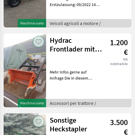
Erstzulassung: 09/2022 14.3
KW Landwirtschaftl.
Zugmaschine 59km/h
Länge: 2120 mm Breite:
Veicoli agricoli a motore /
Macchina usata
1240 mm Höhe: 1500 mm
Radstand 1: 1290
Hydrac
1.200
Frontlader mit
€
Schaufel
IVA
indetraibile
Mehr Infos gerne auf
Anfrage Die in diesem
Produkt enthaltenen
Angaben (z.B. technische
Daten, Maße,
Betriebsstunden, Baujahr,
Accessori per trattore /
Macchina usata
Ausstattung) sind
unverbindliche Be
Sonstige
3.500
Heckstapler
€