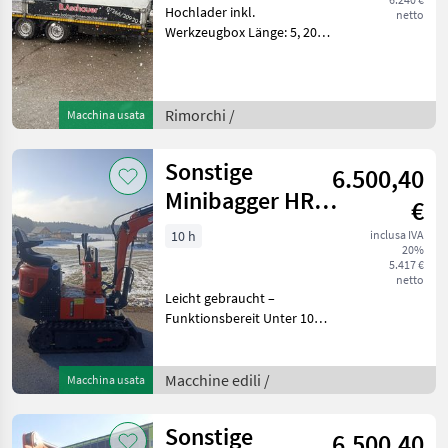
Hochlader inkl.
netto
Werkzeugbox Länge: 5, 20m
Breite: 2, 20m Bordwände
für den gesamten Hänger
sind vorhanden. Die in
diesem Produkt
Rimorchi /
Macchina usata
enthaltenen Angaben (z.B.
techni
Sonstige
6.500,40
Minibagger HR10
€
/ TACK10
10 h
inclusa IVA
20%
Bastlerfahrzeug
5.417 €
netto
Leicht gebraucht –
Funktionsbereit Unter 10
Betriebsstunden Inkl. 2
Schaufeln (40cm + 80 cm)
Mit Knickarm und mech.
Macchine edili /
Macchina usata
Schnellwechsler Steuerung
vorne Mehr Infos g
Sonstige
6.500,40