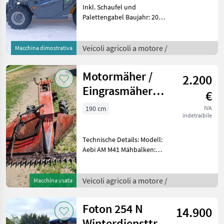
Palettenga
Inkl. Schaufel und
Palettengabel Baujahr: 2025
Ca. 50 Betriebsstunden
Ackerstollenbereifung
Standardmäßig
Veicoli agricoli a motore /
Macchina dimostrativa
ausgestattet mit: Kubota
StageV Motor Antrieb 4×4 u
Motormäher /
2.200
Eingrasmäher
€
Aebi AM 41
190 cm
IVA
indetraibile
Technische Details: Modell:
Aebi AM M41 Mähbalken:
190 cm breit Motor: Mag –
leistungsstark und
zuverlässig Zustand: gut,
Veicoli agricoli a motore /
Macchina usata
Motor läuft einwandfrei Die
Foton 254 N
14.900
Winterdiensttraktor