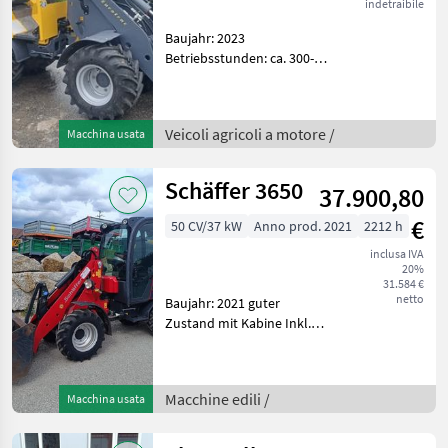
indetraibile
Baujahr: 2023
Betriebsstunden: ca. 300-
400 Der Eurotrac W12-S für
landwirtschaftliche und
industrielle Zwecke.
Veicoli agricoli a motore /
Macchina usata
Serienmäßig ausgestattet
mit: Extra hydr. Fu
Schäffer 3650
37.900,80
€
50 CV/37 kW
Anno prod. 2021
2212 h
inclusa IVA
20%
31.584 €
netto
Baujahr: 2021 guter
Zustand mit Kabine Inkl.
Schaufel Betriebsstunden:
2.212 Mehr Infos gerne auf
Anfrage. Die in diesem
Macchine edili /
Macchina usata
Produkt enthaltenen
Angaben (z.B.