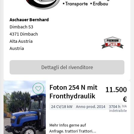
Aschauer Bernhard
Dimbach 53
4371 Dimbach
Alta Austria
Austria
Dettagli del rivenditore
Foton 254 N mit
11.500
Fronthydraulik
€
24 CV/18 kW
Anno prod. 2014
3704 h
IVA
indetraibile
Mehr Infos gerne auf
Anfrage. trattori Trattori