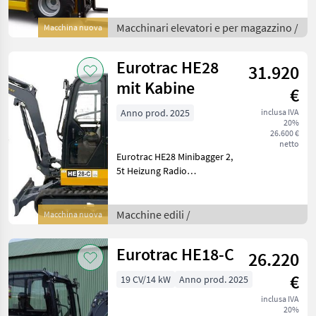
Hubhöhe 1, 8 Meter
Abnehmbare
Macchinari elevatori e per magazzino /
Macchina nuova
Ballastgewichte Joystick
bediening
Eurotrac HE28
31.920
Seitenverschiebung Breite
Reifen Hydr
mit Kabine
€
Anno prod. 2025
inclusa IVA
20%
26.600 €
netto
Eurotrac HE28 Minibagger 2,
5t Heizung Radio
Schwenkbarer Arm 2
Fahrgeschwindigkeiten
Hydr. verstellbares
Macchine edili /
Macchina nuova
Fahrwerk Hydr.
Schnellkupplung CW05
Eurotrac HE18-C
26.220
Gewicht 2720Kg
€
19 CV/14 kW
Anno prod. 2025
inclusa IVA
20%