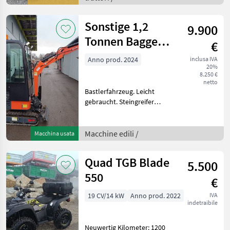
enthaltenen Angaben (z.B.
technische Daten,
Sonstige 1,2
9.900
Tonnen Bagger
€
mit Vollkabine
Anno prod. 2024
inclusa IVA
20%
und 3 Zylinder
8.250 €
netto
Bastlerfahrzeug. Leicht
gebraucht. Steingreifer
Schnellwechsler Knickarm
Verstellfahrwerk
Klicksystem 40cm Schaufel
Macchine edili /
Macchina usata
Die in diesem Produkt
enthaltenen Anga
Quad TGB Blade
5.500
550
€
19 CV/14 kW
Anno prod. 2022
IVA
indetraibile
Neuwertig Kilometer: 1200