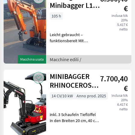
Minibagger L12
€
Bastlerfahrzeug
105 h
inclusa IVA
20%
5.417 €
netto
Leicht gebraucht –
funktionsbereit Mit
Seitensteuerung und
Knickarm 1 Zylinder Diesel
2 Schaufeln (40cm + 80 cm)
Macchine edili /
Macchina usata
Betriebsstunden: 105 Mehr
Infos gerne auf Anf
MINIBAGGER
7.700,40
RHINOCEROS
€
KS10-8 inkl. 3
14 CV/10 kW
Anno prod. 2025
inclusa IVA
20%
Schaufeln
6.417 €
netto
inkl. 3 Schaufeln Tieflöffel
in den Breiten 20 cm, 40 cm
und 60 cm Mechanischer
Schnellwechsler Motor: