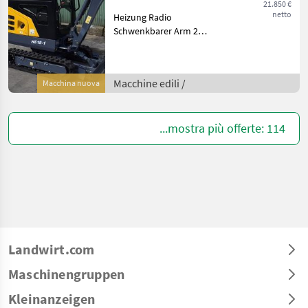
21.850 €
netto
Heizung Radio
Schwenkbarer Arm 2
Fahrgeschwindigkeiten
Hydr. verstellbares
Fahrwerk Hydr.
Macchine edili /
Macchina nuova
Schnellkupplung CW0
Technische Daten: Motor-
Modell: Kubota D1105
...mostra più offerte: 114
Landwirt.com
Maschinengruppen
Kleinanzeigen