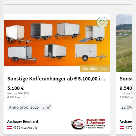
Macchina nuova
Sonstige Kofferanhänger ab € 5.100,00 inkl. MwSt.
5.100 €
9.540 €
inclusa IVA 20%
inclusa IVA
4.250 € netto
7.950 € nett
Anno prod. 2025
5 m³
22 CV/1
Aschauer Bernhard
Aschauer 
4371 Alta Austria
4371 Al