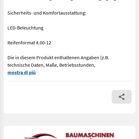
Sicherheits- und Komfortausstattung:
LED-Beleuchtung
Reifenformat 4.00‑12
Die in diesem Produkt enthaltenen Angaben (z.B.
technische Daten, Maße, Betriebsstunden,
Ein elektrisch betriebenes Lastendreirad mit einer elektrisch 
mostra di più