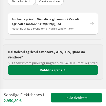
Barre falcianti
Carri a motore
Anche da privati: Visualizza gli annunci Veicoli
agricoli a motore / ATV/UTV/Quad
Macchine usate da venditori privati su Landwirt.com
Hai Veicoli agricoli a motore / ATV/UTV/Quad da
vendere?
Su Landwirt.com puoi raggiungere oltre 545.000 utenti registrati.
Pubblica gratis
Sonstige Elektrisches Lastendreirad mit Kippfunktion
Invia richiesta
2.950,80 €