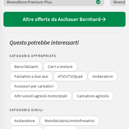
Rivenditore Premium Plus
Rivendit
Altre offerte da Aschauer Bernhard
Questo potrebbe interessarti
CATEGORIE APPROPRIATE
Barre falcianti
Carri a motore
Falciatrici a due assi
ATV/UTV/Quad
Andanatore
Accessori per caricatori
Altri veicoli agricoli motorizzati
Caricatore agricolo
CATEGORIE SIMILI
Andanatore
Motofalciatrici/motofresatrici