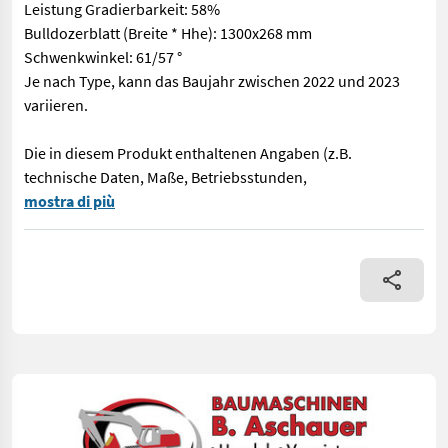
Leistung Gradierbarkeit: 58%
Bulldozerblatt (Breite * Hhe): 1300x268 mm
Schwenkwinkel: 61/57 °
Je nach Type, kann das Baujahr zwischen 2022 und 2023
variieren.
Die in diesem Produkt enthaltenen Angaben (z.B.
technische Daten, Maße, Betriebsstunden,
Heizung Radio Schwenkbarer Arm 2 Fahrgeschwindigkeiten Hydr. 
mostra di più