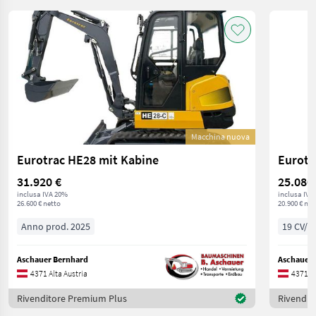
Macchina nuova
Eurotrac HE28 mit Kabine
Eurotr
31.920 €
25.080
inclusa IVA 20%
inclusa IVA
26.600 € netto
20.900 € net
Anno prod. 2025
19 CV/1
Aschauer Bernhard
Aschauer 
4371 Alta Austria
4371 Al
Rivenditore Premium Plus
Rivendit