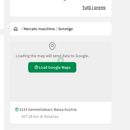
Tutti i premi
/
Mercato macchine
/
Sonstige
Loading the map will send data to Google.
Load Google Maps
, F, S e Hürlimann SV, XS, XF; Numero parte di ricambio: 0.016.6195.
3133 Gemeinlebarn Bassa Austria
407.28 km di distanza