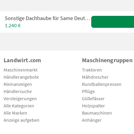
Sonstige Dachhaube für Same Deutz Lamborghini
1.240 €
Landwirt.com
Maschinengruppen
Maschinenmarkt
Traktoren
Händlerangebote
Mähdrescher
Kleinanzeigen
Rundballenpressen
Händlersuche
Pflüge
Versteigerungen
Güllefässer
Alle Kategorien
Holzspalter
Alle Marken
Baumaschinen
Anzeige aufgeben
Anhänger