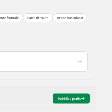
tore frontale
Barre di traino
Benne basculanti
Pubblica gratis