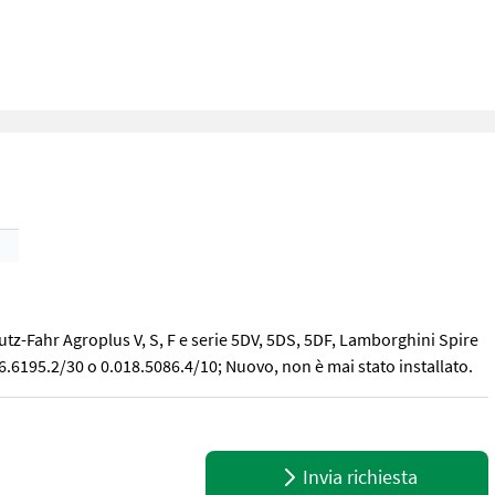
utz-Fahr Agroplus V, S, F e serie 5DV, 5DS, 5DF, Lamborghini Spire
16.6195.2/30 o 0.018.5086.4/10; Nuovo, non è mai stato installato.
utz-Fahr Agroplus V, S, F e serie 5DV, 5DS, 5DF, Lamborghini Spire S
Invia richiesta