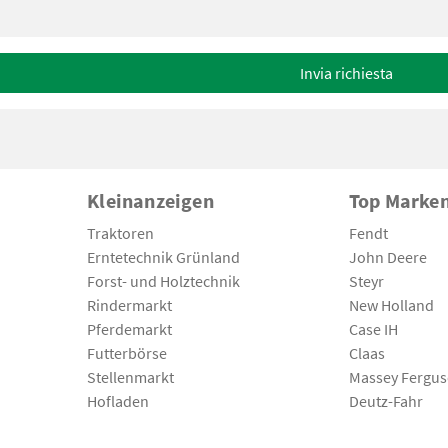
Invia richiesta
Kleinanzeigen
Top Marke
Traktoren
Fendt
Erntetechnik Grünland
John Deere
Forst- und Holztechnik
Steyr
Rindermarkt
New Holland
Pferdemarkt
Case IH
Futterbörse
Claas
Stellenmarkt
Massey Fergu
Hofladen
Deutz-Fahr