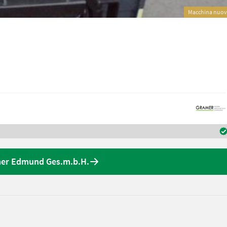
Macchina nuo
amer Edmund Ges.m.b.H.