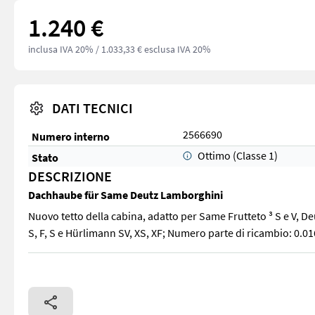
1.240 €
inclusa IVA 20%
/ 1.033,33 € esclusa IVA 20%
DATI TECNICI
2566690
Numero interno
Ottimo (Classe 1)
Stato
DESCRIZIONE
Dachhaube für Same Deutz Lamborghini
Nuovo tetto della cabina, adatto per Same Frutteto ³ S e V, De
S, F, S e Hürlimann SV, XS, XF; Numero parte di ricambio: 0.0
Nuovo tetto della cabina, adatto per Same Frutteto ³ S e V, De