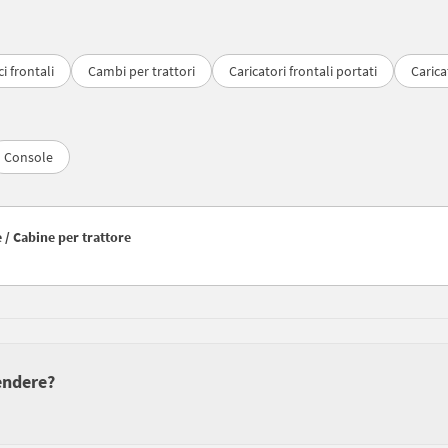
i frontali
Cambi per trattori
Caricatori frontali portati
Carica
Console
e / Cabine per trattore
vendere?