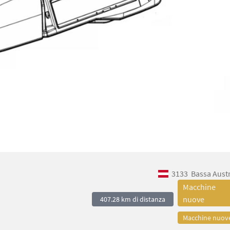
3133
Bassa Aust
Macchine
nuove
407.28 km di distanza
Macchine nuov