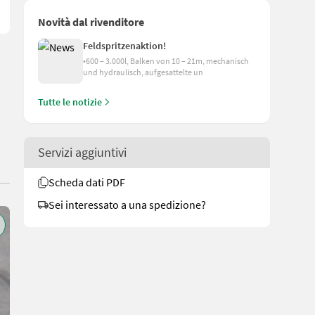
Novità dal rivenditore
Feldspritzenaktion!
•600 – 3.000l, Balken von 10 – 21m, mechanisch
und hydraulisch, aufgesattelte un
Tutte le notizie
Servizi aggiuntivi
Scheda dati PDF
Sei interessato a una spedizione?