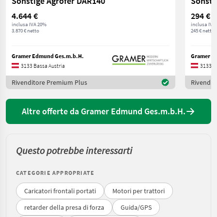
Sonstige Agrofer DAR140
Sonsti
4.644 €
294 €
inclusa IVA 20%
inclusa IVA
3.870 € netto
245 € netto
Gramer Edmund Ges.m.b.H.
Gramer E
3133 Bassa Austria
3133 B
Rivenditore Premium Plus
Rivendit
Altre offerte da Gramer Edmund Ges.m.b.H.
Questo potrebbe interessarti
CATEGORIE APPROPRIATE
Caricatori frontali portati
Motori per trattori
retarder della presa di forza
Guida/GPS