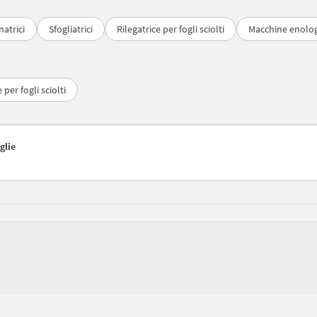
atrici
Sfogliatrici
Rilegatrice per fogli sciolti
Macchine enolo
 per fogli sciolti
glie