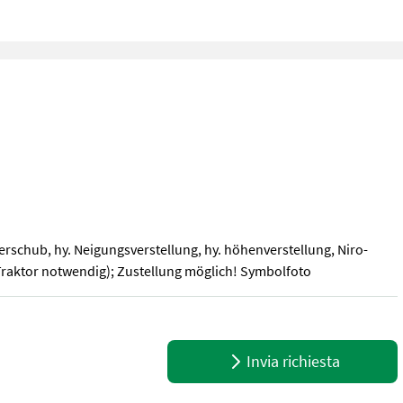
erschub, hy. Neigungsverstellung, hy. höhenverstellung, Niro-
 Traktor notwendig); Zustellung möglich! Symbolfoto
verschub, hy. Neigungsverstellung, hy. höhenverstellung, Niro-Mess
Invia richiesta