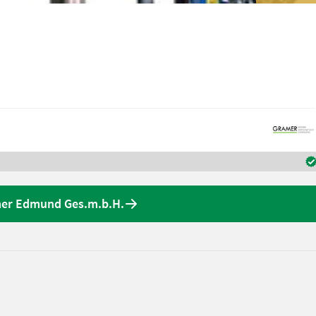
amer Edmund Ges.m.b.H.