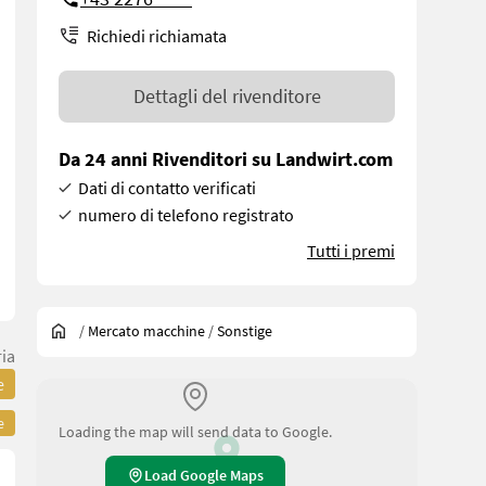
Richiedi richiamata
Dettagli del rivenditore
Da 24 anni Rivenditori su Landwirt.com
Dati di contatto verificati
numero di telefono registrato
Tutti i premi
/
Mercato macchine
/
Sonstige
ria
e
e
Loading the map will send data to Google.
Load Google Maps