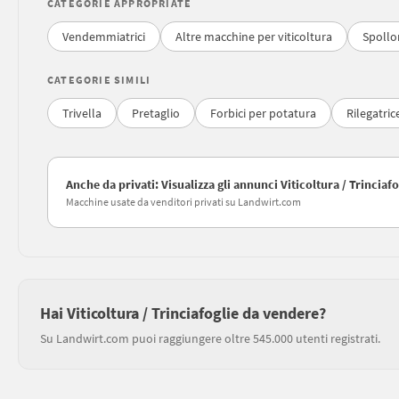
CATEGORIE APPROPRIATE
Vendemmiatrici
Altre macchine per viticoltura
Spollon
CATEGORIE SIMILI
Trivella
Pretaglio
Forbici per potatura
Rilegatrice
Anche da privati: Visualizza gli annunci Viticoltura / Trinciafo
Macchine usate da venditori privati su Landwirt.com
Hai Viticoltura / Trinciafoglie da vendere?
Su Landwirt.com puoi raggiungere oltre 545.000 utenti registrati.