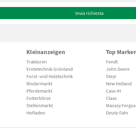
Invia richiesta
Kleinanzeigen
Top Marke
Traktoren
Fendt
Erntetechnik Grünland
John Deere
Forst- und Holztechnik
Steyr
Rindermarkt
New Holland
Pferdemarkt
Case IH
Futterbörse
Claas
Stellenmarkt
Massey Fergu
Hofladen
Deutz-Fahr