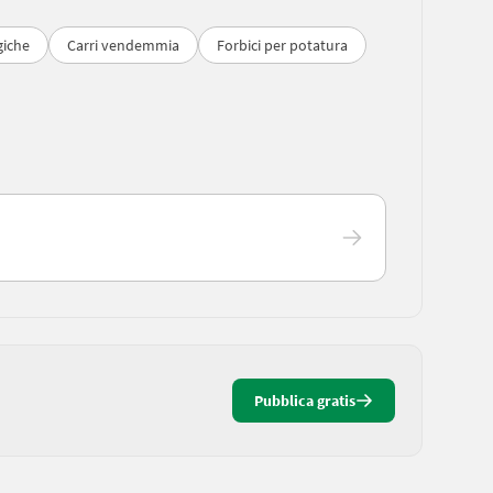
giche
Carri vendemmia
Forbici per potatura
Pubblica gratis