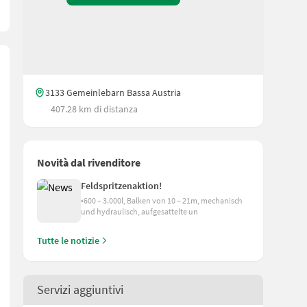
3133 Gemeinlebarn Bassa Austria
407.28 km di distanza
Novità dal rivenditore
Feldspritzenaktion!
•600 – 3.000l, Balken von 10 – 21m, mechanisch
und hydraulisch, aufgesattelte un
er und Niro-Balken, mit Joystick (nur 1 Steuergerät am Traktor not
Tutte le notizie
Servizi aggiuntivi