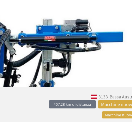
3133
Bassa Aust
Macchine nuov
407.28 km di distanza
Macchine nuov