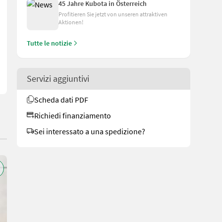
45 Jahre Kubota in Österreich
Profitieren Sie jetzt von unseren attraktiven
Aktionen!
von Kubota - Komfortpaket - Beifahrersitz - drehbare Frontkotflügel
Tutte le notizie
Servizi aggiuntivi
Scheda dati PDF
Richiedi finanziamento
Sei interessato a una spedizione?