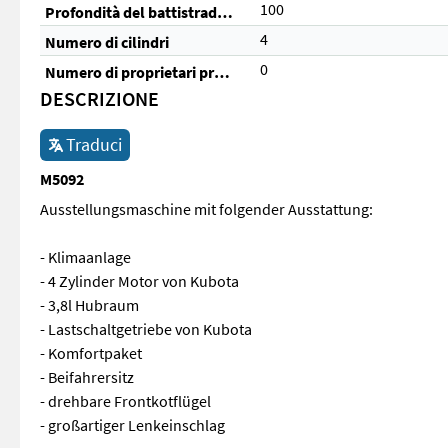
100
Profondità del battistrada posteriore (%)
4
Numero di cilindri
0
Numero di proprietari precedenti
DESCRIZIONE
Traduci
M5092
Ausstellungsmaschine mit folgender Ausstattung:
- Klimaanlage
- 4 Zylinder Motor von Kubota
- 3,8l Hubraum
- Lastschaltgetriebe von Kubota
- Komfortpaket
- Beifahrersitz
- drehbare Frontkotflügel
- großartiger Lenkeinschlag