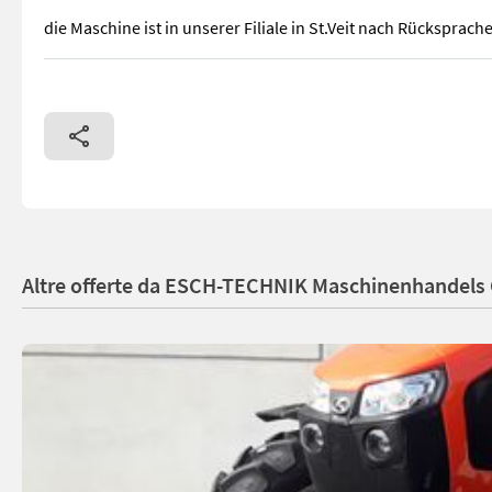
die Maschine ist in unserer Filiale in St.Veit nach Rücksprach
Ausstellungsmaschine mit folgender Ausstattung: - Klimaanlage
Altre offerte da ESCH-TECHNIK Maschinenhandels 