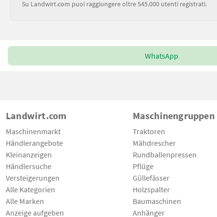
Su Landwirt.com puoi raggiungere oltre 545.000 utenti registrati.
WhatsApp
Landwirt.com
Maschinengruppen
Maschinenmarkt
Traktoren
Händlerangebote
Mähdrescher
Kleinanzeigen
Rundballenpressen
Händlersuche
Pflüge
Versteigerungen
Güllefässer
Alle Kategorien
Holzspalter
Alle Marken
Baumaschinen
Anzeige aufgeben
Anhänger