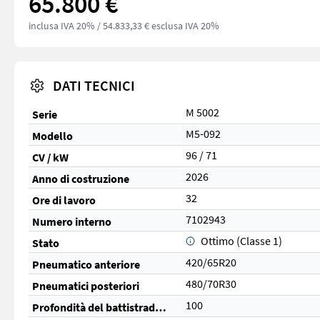
65.800 €
inclusa IVA 20%
/ 54.833,33 € esclusa IVA 20%
DATI TECNICI
M 5002
Serie
M5-092
Modello
96 / 71
CV / kW
2026
Anno di costruzione
32
Ore di lavoro
7102943
Numero interno
Ottimo (Classe 1)
Stato
420/65R20
Pneumatico anteriore
480/70R30
Pneumatici posteriori
100
Profondità del battistrada anteriore (%)