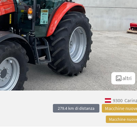
altri
9300
Carin
Macchine nuov
279.4 km di distanza
Macchine nuov