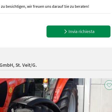
e zu besichtigen, wir freuen uns darauf Sie zu beraten!
 - 4 Zylinder Motor von Kubota - 3,8l Hubraum - Lastschaltgetriebe 
Invia richiesta
GmbH, St. Veit/G.