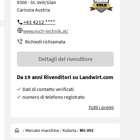
9300 - St. Veit/Glan
Carinzia Austria
+43 4212 ****
www.esch-technik.at/
Richiedi richiamata
Dettagli del rivenditore
Da 19 anni Rivenditori su Landwirt.com
Dati di contatto verificati
numero di telefono registrato
Tutti i premi
/
Mercato macchine
/
Kubota
/
M5-092