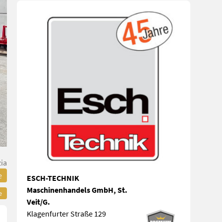
zia
e
ESCH-TECHNIK
Maschinenhandels GmbH, St.
e
Veit/G.
Klagenfurter Straße 129