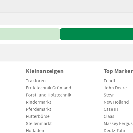
Kleinanzeigen
Top Marke
Traktoren
Fendt
Erntetechnik Grünland
John Deere
Forst- und Holztechnik
Steyr
Rindermarkt
New Holland
Pferdemarkt
Case IH
Futterbörse
Claas
Stellenmarkt
Massey Fergu
Hofladen
Deutz-Fahr