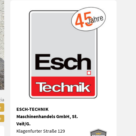
zia
e
ESCH-TECHNIK
Maschinenhandels GmbH, St.
e
Veit/G.
Klagenfurter Straße 129