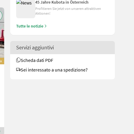
45 Jahre Kubota in Österreich
Profitieren Sie jetzt von unseren attraktiven
Aktionen!
Tutte le notizie
Servizi aggiuntivi
Scheda dati PDF
va
Sei interessato a una spedizione?
Kubota BV5160
49.900 €
inclusa IVA 20%
41.583,33 € netto
Anno prod. 2022
ESCH-TECHNIK Maschinenhandels GmbH, St. Veit/G.
9300 Carinzia
Rivenditore Premium Gold