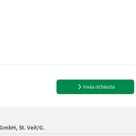
 Traktorleistung - Seitenbleche mit Autoresetsystem - selbstrage
Invia richiesta
GmbH, St. Veit/G.