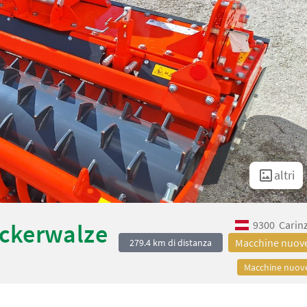
altri
9300
Carin
ckerwalze
Macchine nuov
279.4 km di distanza
Macchine nuov