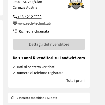
9300 - St. Veit/Glan
Carinzia Austria
+43 4212 ****
www.esch-technik.at/
Richiedi richiamata
Dettagli del rivenditore
Da 19 anni Rivenditori su Landwirt.com
Dati di contatto verificati
numero di telefono registrato
Tutti i premi
/
Mercato macchine
/
Kubota