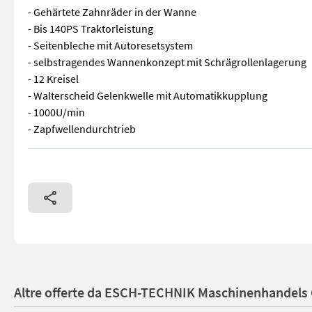
- Gehärtete Zahnräder in der Wanne
- Bis 140PS Traktorleistung
- Seitenbleche mit Autoresetsystem
- selbstragendes Wannenkonzept mit Schrägrollenlagerung
- 12 Kreisel
- Walterscheid Gelenkwelle mit Automatikkupplung
- 1000U/min
- Zapfwellendurchtrieb
Ausstattung: - Gehärtete Zahnräder in der Wanne - Bis 140PS
Altre offerte da ESCH-TECHNIK Maschinenhandels 