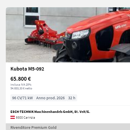
Kubota M5-092
65.800 €
inclusa IVA 20%
54.833,33 € netto
96 CV/71 kW
Anno prod. 2026
32 h
ESCH-TECHNIK Maschinenhandels GmbH, St. Veit/G.
9300 Carinzia
Rivenditore Premium Gold