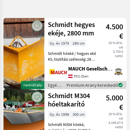
Keresés
pontosítása
Schmidt hegyes
4.500
Kategória
Ország
Szűrők
4
ekéje, 2800 mm
€
Gy. év 1979
280 cm
20 % ÁFA-
10 eredmény
AKTUÁLIS
Visszaállítás
val
ÚTVONAL
megjelenítése
3.750 €
Schmidt hóeké / hegyes eké
nettó
Mezőgazdasági
K5, tisztítási szélesség: 2800
gépek/eszközök
mm, gyártási év: 1979, súly:
MAUCH Gesellschaft m.b.H. & Co.KG, Eben
Egyeb
kb. 660 kg; MAGÁNELADÁS!!
Traktor
lemezes gyorscsatlakozó,
5531 Eben
Tartozekok
Hótoló pajzs élei: Hótoló a
Egyéb
Premium Arany kereskedő
Használt gép
Hoeke
traktor
Schmidt M304
5.000
Schmidt
tartozékok
/
hóeltakarító
€
KATEGÓRIA
Schmidt
KIVÁLASZTÁSA
Gy. év 1998
300 cm
20 % ÁFA-
val
4.166,67 €
Schmidt
Schmidt M304 hóeké,
nettó