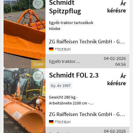
Schmidt
Ár
tartozékok
/
Spitzpflug
kérésre
Schmidt
Egyéb traktor tartozékok
Hóeke
ZG Raiffeisen Technik GmbH - Gebrauchtmaschinenzentrum
77815 Bühl
04-02-2026
Egyéb traktor
04:56
Új gép
tartozékok / Schmidt
Schmidt FOL 2.3
Ár
kérésre
Gy. év 1997
Gewicht 280 kg -
Arbeitsbreite 2100 cm -
Egyéb traktor tartozékok
ZG Raiffeisen Technik GmbH - Gebrauchtmaschinenzentrum
Hóeke
77815 Bühl
04-02-2026