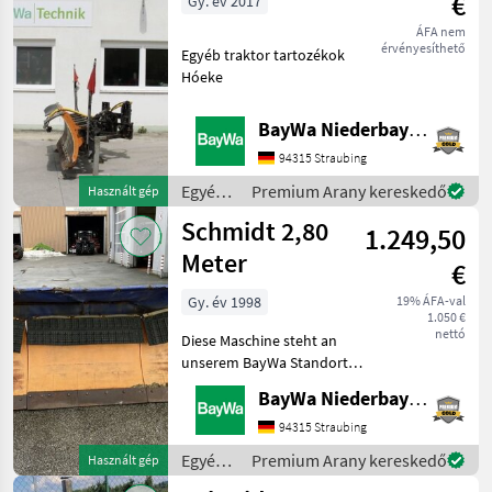
€
Gy. év 2017
ÁFA nem
érvényesíthető
Egyéb traktor tartozékok
Hóeke
BayWa Niederbayern
94315 Straubing
Egyéb
Premium Arany kereskedő
Használt gép
traktor
Schmidt 2,80
1.249,50
tartozékok
/
Meter
€
Schmidt
Gy. év 1998
19% ÁFA-val
1.050 €
nettó
Diese Maschine steht an
unserem BayWa Standort in
DE - 94065
BayWa Niederbayern
Waldkirchen.Gerne steht
Ihnen Herr Altmannshofer
94315 Straubing
Tel. 0162/2828176 für Ihre
Egyéb
Premium Arany kereskedő
Használt gép
Anfrage zur Verfügung. Egyé
traktor