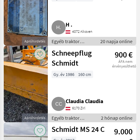
passendem
Splittstreugerät
H .
4072 Alkoven
Egyéb traktor
20 napja online
Apróhirdetés
tartozékok / Hóeke
Schneepflug
900 €
Schmidt
ÁFA nem
érvényesíthető
Gy. év 1986
160 cm
Claudia Claudia
6170 Zirl
Egyéb traktor
2 hónap online
Apróhirdetés
tartozékok / Hóeke
Schmidt MS 24 C
9.000