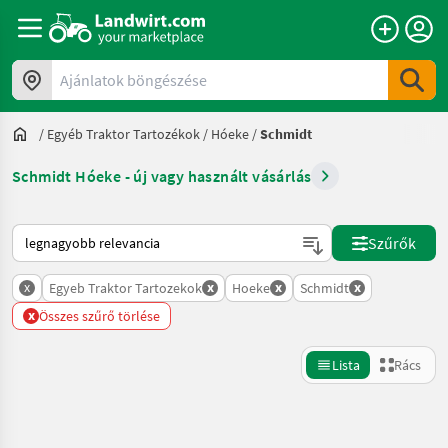
Ajánlatok böngészése
/
Egyéb Traktor Tartozékok
/
Hóeke
/
Schmidt
Schmidt Hóeke - új vagy használt vásárlás
Így van sorba rendezve a Landwirt.com-on
Szűrők
x
x
x
x
Egyeb Traktor Tartozekok
Hoeke
Schmidt
x
Összes szűrő törlése
Lista
Rács