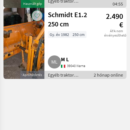
Egyéb traktor
04:55
Használt gép
tartozékok / Schmidt
Schmidt E1.2
2.490
250 cm
€
ÁFA nem
Gy. év 1982
250 cm
érvényesíthető
M L
39040 Warna
Egyéb traktor
2 hónap online
Apróhirdetés
tartozékok / Hóeke