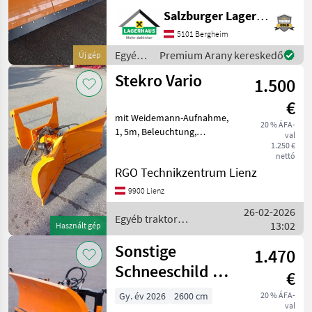
mm - Schneestaubschutz
Salzburger Lagerhaus-Technik
Plane - Nachlaufräder bis 40
km/h - Anbau Euro 3 Wir
5101 Bergheim
vom Verkaufsteam der LAG
Egyéb
Premium Arany kereskedő
Új gép
traktor
Stekro Vario
1.500
tartozékok
/
€
Hydrac
mit Weidemann-Aufnahme,
20 % ÁFA-
1, 5m, Beleuchtung,
val
Hardox-Schiene
1.250 €
nettó
serienmäßige Ausführung
RGO Technikzentrum Lienz
Egyéb traktor tartozékok
Hóeke
9900 Lienz
26-02-2026
Egyéb traktor
13:02
Használt gép
tartozékok / Stekro
Sonstige
1.470
Schneeschild 1,5
€
bis 2,6 m Top
Gy. év 2026
2600 cm
20 % ÁFA-
val
Qualität