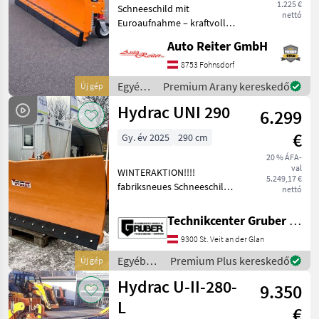
1.225 €
Schneeschild mit
nettó
Euroaufnahme – kraftvoll
durch den Winter Wir bieten
Auto Reiter GmbH
robuste Schneeschilder mit
Euroaufnahme für den
8753 Fohnsdorf
professionellen Einsatz im
Egyéb
Premium Arany kereskedő
Új gép
Winterdienst.
traktor
Hydrac UNI 290
6.299
tartozékok
/
€
Gy. év 2025
290 cm
Sonstige
20 % ÁFA-
val
WINTERAKTION!!!!
5.249,17 €
fabriksneues Schneeschild
nettó
Hydrac UNI 290 * geeignet
für Front/Heckhydraulik *
Technikcenter Gruber GmbH
Gleitteller * Stahl-
9300 St. Veit an der Glan
Schürfleiste 150 x 15 mm *
hydraulische Seite
Egyéb
Premium Plus kereskedő
Új gép
traktor
Hydrac U-II-280-
9.350
tartozékok
/ Hydrac
L
€