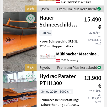
(Aufpreis € 390, - inkl.
4724 Neukirchen a. Walde
MwSt.) - verstärkte
Egyéb
Premium Plus kereskedő
Új gép
Stützräder - LED-Positionsl
traktor
Hauer
15.490
tartozékok
/
Schneeschild
€
Intertech
SRS-3L 3200 mit
320 cm
20 % ÁFA-
val
Kuppelplatte
12.908,33 €
Hauer Schneeschild SRS-3L
nettó
3200 mit Kuppelplatte -
Pflugschar dreiteilig, seitlich
Mühlbacher Maschinen GmbH
erhöht - hydraulische
Seitenverstellung -
5580 Tamsweg
abgesichert durch ein
Egyéb
Premium Plus kereskedő
Új gép
Druckbegrenzung
traktor
Hydrac Paratec
13.900
tartozékok
/ Hauer
PT III 300
€
Gy. év 2019
3000 cm
20 % ÁFA-
val
11.583,33 €
Neumaschine! Ausstattung:
nettó
- Scharerhöhung auf 1200