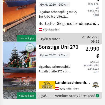
Gy. év 2020
280 cm
20 % ÁFA-
val
7.791,67 €
- Hydrac Schneepflug mit 2,
nettó
8m Arbeitsbreite, 2
Schaarig, Federklappung,
Burtscher Siegfried Landmaschinen
Stahlschürfleiste,
6714 Nüziders
Schneestaubschutz,
Beleuchtung, Verstellbare
21-02-2026
Használt gép
Egyéb traktor
Gummilaufräder, Gerät
09:52
tartozékok / Hydrac
Sonstige Uni 270
2.990
€
Gy. év 2002
270 cm
ÁFA-val
kereskedőtől
Eigenbau Schneeschild
2.646,02 €
Arbeitsbreite 270 cm
nettó
Hydraulisch doppelwirkend
45 Grad Schwenkbar Sehr
Landmaschinenhandel Ouschan Anton
hohes Schild
9102 Mittertrixen
Höhenverstellbare
Stützräder Perfekt
Egyéb
Premium Arany kereskedő
Használt gép
Einstellbare
traktor