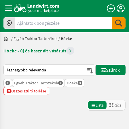
Ajánlatok böngészése
/
Egyéb Traktor Tartozékok
/
Hóeke
Hóeke - új és használt vásárlás
Így van sorba rendezve a Landwirt.com-on
Szűrők
x
x
x
Egyeb Traktor Tartozekok
Hoeke
x
Összes szűrő törlése
Lista
Rács