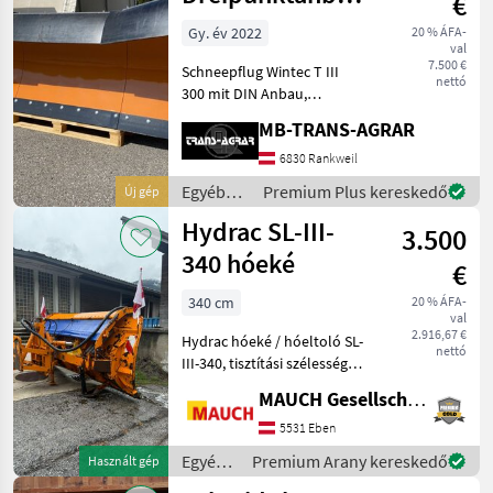
€
- Platte optional
Gy. év 2022
20 % ÁFA-
val
7.500 €
Schneepflug Wintec T III
nettó
300 mit DIN Anbau,
Räumbreite von 2, 45 m bis
MB-TRANS-AGRAR
3, 00 m. Eigengewicht: 810
kg, Pflughöhe: 1, 02 m
6830 Rankweil
(Mitte); 1, 17 m (Außen), 3-
Egyéb
Premium Plus kereskedő
Új gép
teilig, hydraulisch
traktor
Hydrac SL-III-
3.500
tartozékok
/ Wintec
340 hóeké
€
340 cm
20 % ÁFA-
val
2.916,67 €
Hydrac hóeké / hóeltoló SL-
nettó
III-340, tisztítási szélesség:
340 cm, Euro 3 csatlakozás;
MAUCH Gesellschaft m.b.H. & Co.KG, Eben
MAGÁNELADÁS!! lemezes
gyorscsatlakozó, Hótoló
5531 Eben
pajzs élei: Hótoló acél élei, :
Egyéb
Premium Arany kereskedő
Használt gép
l
traktor