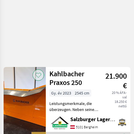
tartozékok
/
Sonstige
Kahlbacher
21.900
Praxos 250
€
Gy. év 2023
2545 cm
20 % ÁFA-
val
18.250 €
Leistungsmerkmale, die
nettó
überzeugen. Neben seiner
robusten Konstruktion
Salzburger Lagerhaus-Technik
beeindruckt der PRAXOS
250 von Kahlbacher durch
5101 Bergheim
sein dynamisches