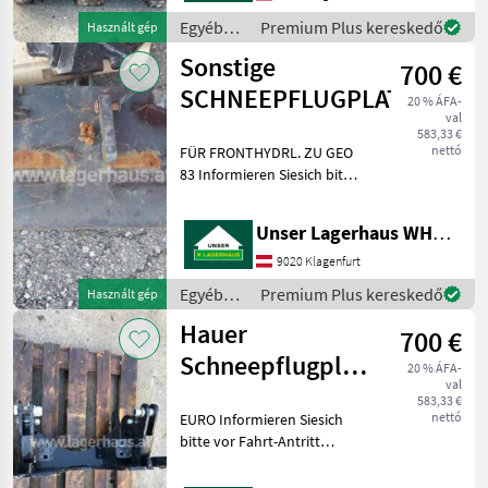
auch Maschinen,
Egyéb
Premium Plus kereskedő
Használt gép
traktor
Sonstige
700 €
tartozékok
/ Hauer
SCHNEEPFLUGPLATTE
20 % ÁFA-
val
583,33 €
nettó
FÜR FRONTHYDRL. ZU GEO
83 Informieren Siesich bitte
vor Fahrt-Antritt
telefonisch, ob die von
Unser Lagerhaus WHG, Kärnten, Klagenfurt
Ihnen angefragte
Maschineaktuell bei uns am
9020 Klagenfurt
Lager steht. Wir inserie
Egyéb
Premium Plus kereskedő
Használt gép
traktor
Hauer
700 €
tartozékok
/
Schneepflugplatte
20 % ÁFA-
Sonstige
val
GR.3
583,33 €
nettó
EURO Informieren Siesich
bitte vor Fahrt-Antritt
telefonisch, ob die von
Ihnen angefragte