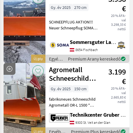
/
€
Gy. év 2025
270 cm
Sonstige
20 % ÁFA-
val
SCHNEEPFLUG AKTION!!!
3.298,33 €
Neuer Schneepflug SOMA
nettó
SP-H 270 -Geschraubte
Schürfleiste aus Maganstahl
Sommersguter Landmaschinen GmbH
-Geschraubte Puffer -Hydr.
8654 Fischbach
Schwenkwinkelverstellung
-Große, stab
Egyéb
Premium Arany kereskedő
Új gép
traktor
Agrometall
3.199
tartozékok
/ SOMA
Schneeschild
€
OR-L 1500
Gy. év 2025
150 cm
20 % ÁFA-
val
2.665,83 €
fabriksneues Schneeschild
nettó
Agrometall OR-L 1500 *
Breite: 150 cm *
Technikcenter Gruber GmbH
Vulkanoleiste * Stützräder *
Eigengewicht: ca. 135 kg *
9300 St. Veit an der Glan
Schwenkwinkel: +- 30 ° 1
Egyéb
Premium Plus kereskedő
Új gép