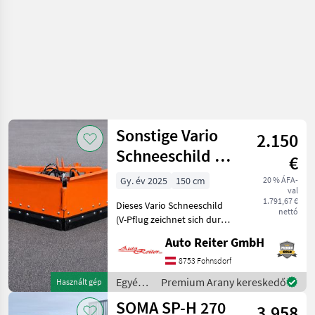
Sonstige Vario
2.150
Schneeschild ab
€
1,50m breite
Gy. év 2025
150 cm
20 % ÁFA-
val
1.791,67 €
Dieses Vario Schneeschild
nettó
(V-Pflug zeichnet sich durch
die stabile Bauweise und
Auto Reiter GmbH
der tollen
Zusatzausstattung aus. Es
8753 Fohnsdorf
ist hydraulisch verstellbar.
Egyéb
Premium Arany kereskedő
Használt gép
Serienausstattung:
traktor
SOMA SP-H 270
3.958
tartozékok