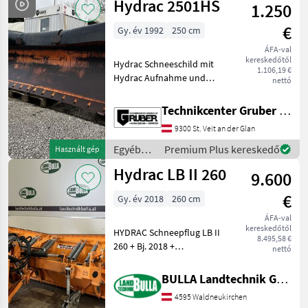
Hydrac 2501HS
1.250
tartozékok
/
€
Gy. év 1992
250 cm
Sonstige
ÁFA-val
kereskedőtől
Hydrac Schneeschild mit
1.106,19 €
Hydrac Aufnahme und
nettó
Kommunalplatte zur
Selbstmontage * voll
Technikcenter Gruber GmbH
funktionsfähig * 250 cm *
9300 St. Veit an der Glan
Kommunalplatte war
montiert auf Steyr 968 *
Egyéb
Premium Plus kereskedő
Használt gép
Steinsi
traktor
Hydrac LB II 260
9.600
tartozékok
/ Hydrac
€
Gy. év 2018
260 cm
ÁFA-val
kereskedőtől
HYDRAC Schneepflug LB II
8.495,58 €
260 + Bj. 2018 +
nettó
Kommunalplatte mit
Steckschrauben +
BULLA Landtechnik GmbH
Gleitteller +
4595 Waldneukirchen
Stahlschürfleiste +