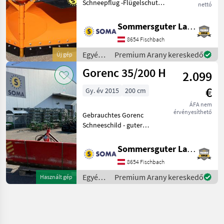
Schneepflug -Flügelschutz
nettó
über klappbare Schürfleiste
und hydraulische
Sommersguter Landmaschinen GmbH
Flügelentlastung -
8654 Fischbach
Steuerung jedes Flügels
separat oder beide
Egyéb
Premium Arany kereskedő
Új gép
gleichzeit
traktor
Gorenc 35/200 H
2.099
tartozékok
/ Riko
€
Gy. év 2015
200 cm
ÁFA nem
érvényesíthető
Gebrauchtes Gorenc
Schneeschild - guter
Zustand voll funktionsfähig
-270kg Eigengewicht -
Sommersguter Landmaschinen GmbH
Hydraulische Drehung -
8654 Fischbach
Dreipunktanbau Das
Schneeschild kann nach
Egyéb
Premium Arany kereskedő
Használt gép
tele
traktor
tartozékok
/
Gorenc