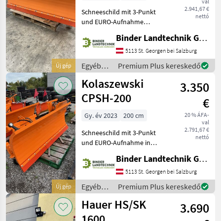
val
2.941,67 €
Schneeschild mit 3-Punkt
nettó
und EURO-Aufnahme
Starke Ausführung, Breite:
Binder Landtechnik GmbH & CoKG
220cm Arbeitsbreite: 194 -
221 Gewicht: 311kg
5113 St. Georgen bei Salzburg
Beschreibung gebogenes
Egyéb
Premium Plus kereskedő
Új gép
Streichbrett hydra
traktor
Kolaszewski
3.350
tartozékok
/
CPSH-200
€
Kolaszewski
Gy. év 2023
200 cm
20 % ÁFA-
val
2.791,67 €
Schneeschild mit 3-Punkt
nettó
und EURO-Aufnahme in
serienmäßiger Ausrüstung
Binder Landtechnik GmbH & CoKG
Dreipunkt-Aufnahme Kat. 1
+ Kat 2 und Euro-Aufnahme
5113 St. Georgen bei Salzburg
Arbeitsbreite: 177-202 cm
Egyéb
Premium Plus kereskedő
Új gép
Seitenmaße:
traktor
Hauer HS/SK
3.690
tartozékok
/
1600