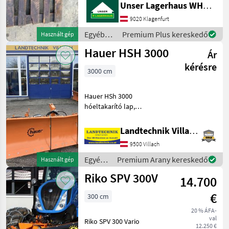
Unser Lagerhaus WHG, Kärnten, Klagenfurt
Maschineaktuell bei uns am
Lager steht. Wir inserieren
9020 Klagenfurt
auch Maschinen, di
Egyéb
Premium Plus kereskedő
Használt gép
traktor
Hauer HSH 3000
Ár
tartozékok
/ Hauer
kérésre
3000 cm
Hauer HSh 3000
hóeltakarító lap,
magasságállítható
futókerékekkel,
Landtechnik Villach GmbH
hárompontos rögzítéssel,
9500 Villach
max. szélesség – 3040 mm,
min. tisztítási szélesség –
Egyéb
Premium Arany kereskedő
Használt gép
2710 mm, súly: 431
traktor
Riko SPV 300V
14.700
tartozékok
/ Hauer
€
300 cm
20 % ÁFA-
val
Riko SPV 300 Vario
12.250 €