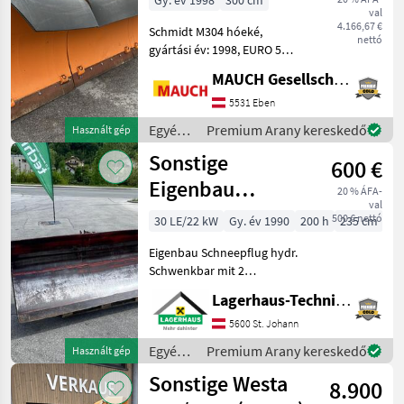
Gy. év 1998
300 cm
val
4.166,67 €
Schmidt M304 hóeké,
nettó
gyártási év: 1998, EURO 5
csatlakozás; Az eké
MAUCH Gesellschaft m.b.H. & Co.KG, Eben
Ebenben, Pongau-ban
található raktáron.
5531 Eben
Örömmel mutatom be
Egyéb
Premium Arany kereskedő
Használt gép
Önnek részletesen a gépet
traktor
Sonstige
Ebenben,
600 €
tartozékok
/
Eigenbau
20 % ÁFA-
Schmidt
val
Schneepflug
500 € nettó
30 LE/22 kW
Gy. év 1990
200 h
235 cm
Eigenbau Schneepflug hydr.
Schwenkbar mit 2
Teleskop- Zylinder, ohne
Lagerhaus-Technik St. Johann
Anfahrschutz, Bastlerobjekt
ohne Garantie oder
5600 St. Johann
Gewährleistung Wir bitten
Egyéb
Premium Arany kereskedő
Használt gép
telefonisch oder per Ma
traktor
Sonstige Westa
8.900
tartozékok