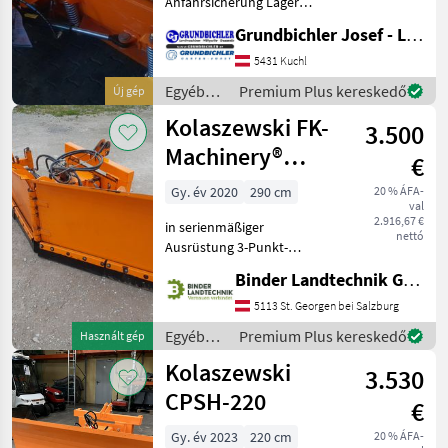
Anfahrsicherung Lager
Kuchl Brennhoflehen 152
Grundbichler Josef - Landmaschinen
Egyéb traktor tartozékok
Hóeke
5431 Kuchl
Egyéb
Premium Plus kereskedő
Új gép
traktor
Kolaszewski FK-
3.500
tartozékok
/ Stekro
Machinery®
€
CPCV290/M-127
Gy. év 2020
290 cm
20 % ÁFA-
val
2.916,67 €
in serienmäßiger
nettó
Ausrüstung 3-Punkt-
Aufnahme Kat. 2
Binder Landtechnik GmbH & CoKG
Arbeitsbreite: 294-257 cm
Seitenmaße: h -
5113 St. Georgen bei Salzburg
960/1090mm, L -
Egyéb
Premium Plus kereskedő
Használt gép
810/1000mm Abmessungen
traktor
Kolaszewski
mit Lichtern: h - 1200mm, L
3.530
tartozékok
/
CPSH-220
€
Kolaszewski
Gy. év 2023
220 cm
20 % ÁFA-