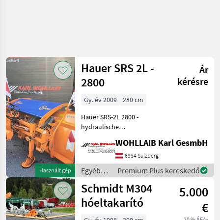
Hauer SRS 2L -
Ár
2800
kérésre
Gy. év 2009
280 cm
Hauer SRS-2L 2800 -
hydraulische
Seitenverstellung - Baujahr
WOHLLAIB Karl GesmbH
2009 - 280cm - 3-Punkt
Anbau - Staubschutz
6934 Sulzberg
Hárompont-felfüggesztés,
Egyéb
Premium Plus kereskedő
Használt gép
Átállítani: hidraulikus, V
traktor
Schmidt M304
5.000
tartozékok
/ Hauer
hóeltakarító
€
20 % ÁFA-