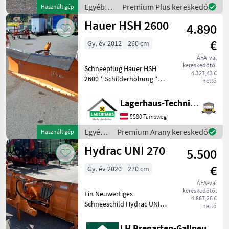
Seitenverste
Egyéb
Premium Plus kereskedő
Használt gép
traktor
Hauer HSH 2600
4.890
tartozékok
/ Hydrac
€
Gy. év 2012
260 cm
ÁFA-val
kereskedőtől
Schneepflug Hauer HSH
4.327,43 €
2600 * Schilderhöhung *
nettó
Schneestaubschutz Gummi
* hydr. Verstellung Das
Lagerhaus-Technik Tamsweg
Verkaufsteam der
5580 Tamsweg
Lagerhaus Technik freut
sich auf Ihre Anfrag
Egyéb
Premium Arany kereskedő
Használt gép
traktor
Hydrac UNI 270
5.500
tartozékok
/ Hauer
€
Gy. év 2020
270 cm
ÁFA-val
kereskedőtől
Ein Neuwertiges
4.867,26 €
Schneeschild Hydrac UNI
nettó
270. Das Schneeschild
wurde nur 1x verwendet
LH Pregarten-Gallneukirchen, Pregarten