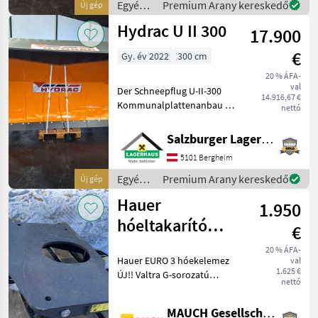
Egyéb
Premium Arany kereskedő
Új gép
Räumverhalten bei
traktor
Hydrac U II 300
anspruchsvo
17.900
tartozékok
/
€
Gy. év 2022
300 cm
Kahlbacher
20 % ÁFA-
val
Der Schneepflug U-II-300
14.916,67 €
Kommunalplattenanbau -
nettó
zweischarig mit
Ausweichparabolik, ist
Salzburger Lagerhaus-Technik
optimal geeignet für
5101 Bergheim
professionelle
Schneeräumung in höheren
Egyéb
Premium Arany kereskedő
Új gép
Lagern für größer
traktor
Hauer
1.950
tartozékok
/
hóeltakarító
€
Hydrac
lemez EURO 3
20 % ÁFA-
Hauer EURO 3 hóekelemez
val
1.625 €
ÚJ!! Valtra G-sorozatú
nettó
elülső
emelőberendezéshez; A
MAUCH Gesellschaft m.b.H. & Co.KG, Eben
lemez raktáron van