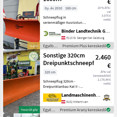
€
Kolaszewski
Schneepflug
Gy. év 2010
160 cm
20 % ÁFA-
val
3.075 €
Schneepflug in
nettó
serienmäßiger Ausrüstung
hydraulisch Schleifsohle
Binder Landtechnik GmbH & CoKG
montiert Schürfleiste
150x15 Dreieck mit
5113 St. Georgen bei Salzburg
Pendelausgleich hydr.
Egyéb
Premium Plus kereskedő
Új gép
Seitenverstellung
traktor
Sonstige 320cm
Schlauchpake
2.460
tartozékok
/ Hauer
Dreipunktschneepflug
€
320 cm
ÁFA-val
kereskedőtől
2.176,99 €
Schneepflug 320cm -
nettó
Dreipunktanbau Kat II -
hydraulisch Verstellbar DW
Landmaschinenhandel Ouschan Anton
- Arbeitsbreite 320cm -
HARDOX Schürfleiste -
9102 Mittertrixen
Kuffen Wir sind gerne für sie
Egyéb
Premium Arany kereskedő
Használt gép
erreichbar
traktor