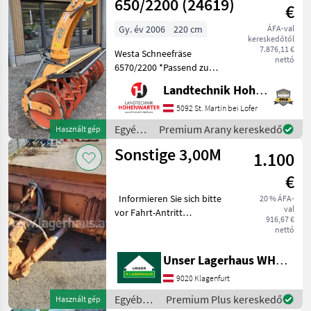
/
650/2200 (24619)
€
Sonstige
Gy. év 2006
220 cm
ÁFA-val
kereskedőtől
7.876,11 €
Westa Schneefräse
nettó
6570/2200 *Passend zu
Traktor Front *Baujahr 2006
Landtechnik Hohenwarter GmbH
*Gewicht 630kg
*Arbeitsbreite 2200mm
5092 St. Martin bei Lofer
*Auswurfklappe 2-fach
Egyéb
Premium Arany kereskedő
Használt gép
*Hydr.Kaminverstellung
traktor
Sonstige 3,00M
*Umschaltventil
1.100
tartozékok
/
€
Sonstige
Informieren Sie sich bitte
20 % ÁFA-
val
vor Fahrt-Antritt
916,67 €
telefonisch, ob die von
nettó
Ihnen angefragte Maschine
aktuell bei uns am Lager
Unser Lagerhaus WHG, Kärnten, Klagenfurt
steht. Wir inserieren auch
9020 Klagenfurt
Maschinen, die
Egyéb
Premium Plus kereskedő
Használt gép