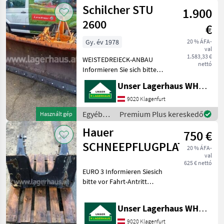
traktor
Schilcher STU
1.900
tartozékok
/
2600
€
Sonstige
Gy. év 1978
20 % ÁFA-
val
1.583,33 €
WEISTEDREIECK-ANBAU
nettó
Informieren Sie sich bitte
vor Fahrt-Antritt
Unser Lagerhaus WHG, Kärnten, Klagenfurt
telefonisch, ob die von
Ihnen angefragte Maschine
9020 Klagenfurt
aktuell bei uns am Lager
Egyéb
Premium Plus kereskedő
Használt gép
steht. Wir inserieren
traktor
Hauer
750 €
tartozékok
/
SCHNEEPFLUGPLATTE
20 % ÁFA-
Schilcher
val
625 € nettó
EURO 3 Informieren Siesich
bitte vor Fahrt-Antritt
telefonisch, ob die von
Ihnen angefragte
Unser Lagerhaus WHG, Kärnten, Klagenfurt
Maschineaktuell bei uns am
Lager steht. Wir inserieren
9020 Klagenfurt