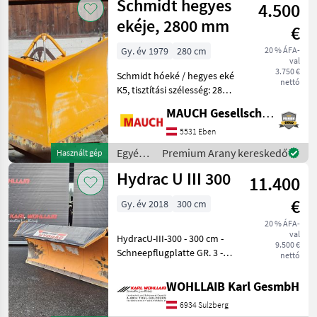
Schmidt hegyes
4.500
tartozékok
/
ekéje, 2800 mm
€
Hydrac
Gy. év 1979
280 cm
20 % ÁFA-
val
3.750 €
Schmidt hóeké / hegyes eké
nettó
K5, tisztítási szélesség: 2800
mm, gyártási év: 1979, súly:
MAUCH Gesellschaft m.b.H. & Co.KG, Eben
kb. 660 kg; MAGÁNELADÁS!!
lemezes gyorscsatlakozó,
5531 Eben
Hótoló pajzs élei: Hótoló a
Egyéb
Premium Arany kereskedő
Használt gép
traktor
Hydrac U III 300
11.400
tartozékok
/
€
Gy. év 2018
300 cm
Schmidt
20 % ÁFA-
val
HydracU-III-300 - 300 cm -
9.500 €
Schneepflugplatte GR. 3 -
nettó
Scharhöhe 110/120cm -
Gleitkufen -
WOHLLAIB Karl GesmbH
Beleuchtungsanlage -
6934 Sulzberg
Schutzplane - Hydraulische