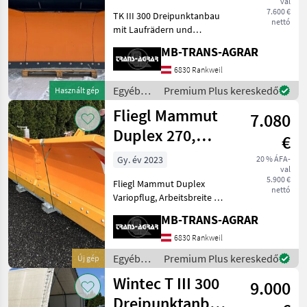
val
und Lauf
7.600 €
TK III 300 Dreipunktanbau
nettó
mit Laufrädern und
Windleitschirm Wintec TK III
MB-TRANS-AGRAR
300 mit Dreipunktanbau,
Räumbreite von 2, 43 m bis
6830 Rankweil
3, 00 m. Eigengewicht: 850
Egyéb
Premium Plus kereskedő
Használt gép
kg, Pflughöhe:
traktor
Fliegl Mammut
7.080
tartozékok
/ Wintec
Duplex 270,
€
verzinkt und
Gy. év 2023
20 % ÁFA-
val
lackiert
5.900 €
Fliegl Mammut Duplex
nettó
Variopflug, Arbeitsbreite 2,
70 m, Dreipunktanbau,
MB-TRANS-AGRAR
Kunsstoffschürfleiste,
Umrissleuchten, el.
6830 Rankweil
Steuerung für Schwenkung,
Egyéb
Premium Plus kereskedő
Új gép
Federklappensicherung der
traktor
Wintec T III 300
9.000
tartozékok
/ Fliegl
Dreipunktanbau