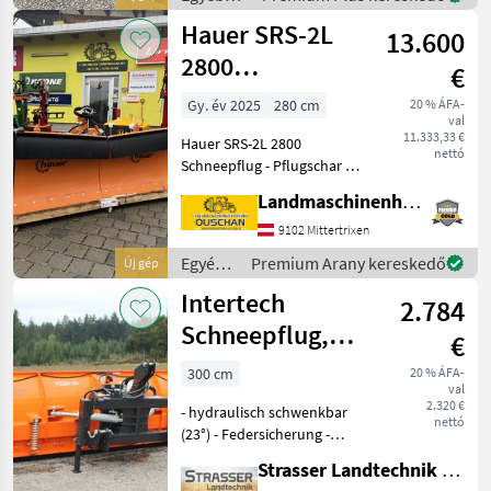
Stück sofort
traktor
Hauer SRS-2L
13.600
tartozékok
/
2800
€
Agrometall
Schneepflug
Gy. év 2025
280 cm
20 % ÁFA-
val
11.333,33 €
Hauer SRS-2L 2800
nettó
Schneepflug - Pflugschar 2
Teilig seitlich erhöht -
Landmaschinenhandel Ouschan Anton
Arbeitsbreite 2800mm -
SRS-Pflugscharsicherung -
9102 Mittertrixen
Pendelausgleich -
Egyéb
Premium Arany kereskedő
Új gép
Dreipunktanbau Kat II
traktor
Intertech
2.784
tartozékok
/ Hauer
Schneepflug,
€
Schneeschild
300 cm
20 % ÁFA-
val
PSSH04, 3,0m
2.320 €
- hydraulisch schwenkbar
nettó
(23°) - Federsicherung -
Gummileiste, Stahl
Strasser Landtechnik GmbH
ebenfalls erhältlich