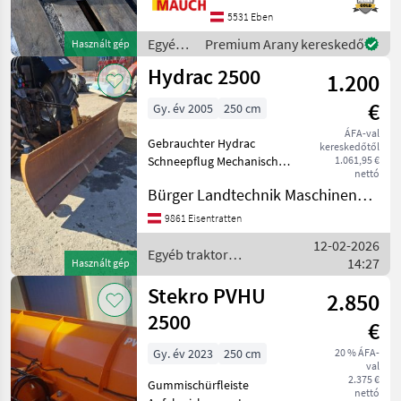
Ebenben, Pongau-ban.
5531 Eben
Örömmel mutatom be
Egyéb
Premium Arany kereskedő
Használt gép
Önnek részletesen a hóeké
traktor
Hydrac 2500
1.200
tartozékok
/ Hauer
€
Gy. év 2005
250 cm
ÁFA-val
Gebrauchter Hydrac
kereskedőtől
Schneepflug Mechanisch
1.061,95 €
nettó
schwenkbar Hárompont-
Bürger Landtechnik Maschinenbau
felfüggesztés, Áthajtás
elleni biztosítás: A pajzs
9861 Eisentratten
rugós csappantyúja, Hótoló
12-02-2026
pajzs élei: Hótoló acél él
Egyéb traktor
14:27
Használt gép
tartozékok / Hydrac
Stekro PVHU
2.850
2500
€
Gy. év 2023
250 cm
20 % ÁFA-
val
2.375 €
Gummischürfleiste
nettó