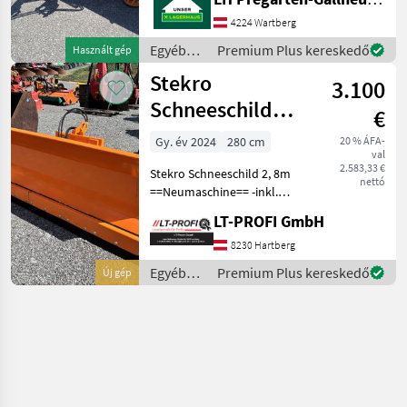
und stand immer in einer
4224 Wartberg
Garage. Hárompont-
felfüggesztés, Áthajtás
Egyéb
Premium Plus kereskedő
Használt gép
elleni biztos
traktor
Stekro
3.100
tartozékok
/ Hydrac
Schneeschild
€
2,8m
Gy. év 2024
280 cm
20 % ÁFA-
val
2.583,33 €
Stekro Schneeschild 2, 8m
nettó
==Neumaschine== -inkl.
Gummileiste -sofort
LT-PROFI GmbH
verfügbar Maschine zu
besichtigen bei #LT-Profi
8230 Hartberg
GmbH
Egyéb
Premium Plus kereskedő
Új gép
#LandtechnikFürProfis Das
traktor
LT-PROF
tartozékok
/ Stekro