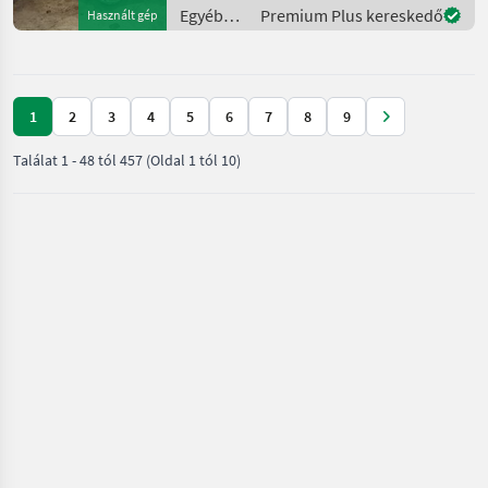
Beleuchtung +
Egyéb
Premium Plus kereskedő
Használt gép
Schneestaubschutz +
traktor
Mechanische
tartozékok
/ Hydrac
1
2
3
4
5
6
7
8
9
Találat
1
-
48
tól
457
(Oldal 1 tól 10)