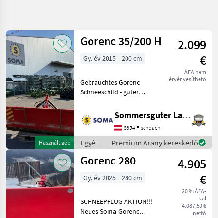
Keresés
pontosítása
Gorenc 35/200 H
2.099
Kategória
Ország
Szűrők
4
€
Gy. év 2015
200 cm
ÁFA nem
2 eredmény
AKTUÁLIS
Visszaállítás
érvényesíthető
Gebrauchtes Gorenc
ÚTVONAL
megjelenítése
Schneeschild - guter
Mezőgazdasági
Zustand voll funktionsfähig
gépek/eszközök
-270kg Eigengewicht -
Sommersguter Landmaschinen GmbH
Egyeb
Hydraulische Drehung -
Traktor
8654 Fischbach
Dreipunktanbau Das
Tartozekok
Schneeschild kann nach
Egyéb
Premium Arany kereskedő
Használt gép
Hoeke
tele
traktor
Gorenc 280
4.905
Gorenc
tartozékok
/
€
Gy. év 2025
280 cm
KATEGÓRIA
Gorenc
KIVÁLASZTÁSA
20 % ÁFA-
val
SCHNEEPFLUG AKTION!!!
4.087,50 €
Gorenc
Neues Soma-Gorenc
nettó