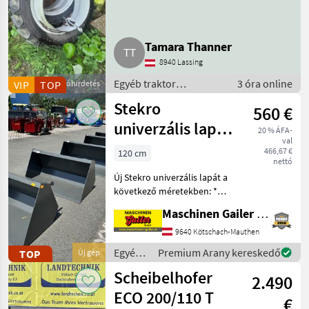
Tamara Thanner
8940 Lassing
Egyéb traktor
3 óra online
VIP
TOP
Apróhirdetés
tartozékok / Egyéb
Stekro
560 €
erőgép tartozékok
univerzális lapát
20 % ÁFA-
val
ÚJ 120–240 cm
466,67 €
120 cm
nettó
Új Stekro univerzális lapát a
következő méretekben: *
Szélesség/magasság/mélység:
Maschinen Gailer GmbH
120x70x64 cm; 0, 43 m³; 147
kg; 560 € áfával együtt *
9640 Kötschach-Mauthen
Szélesség/magasság/mélység:
Egyéb
Premium Arany kereskedő
TOP
Új gép
traktor
Scheibelhofer
2.490
tartozékok
/
ECO 200/110 T
€
Stekro