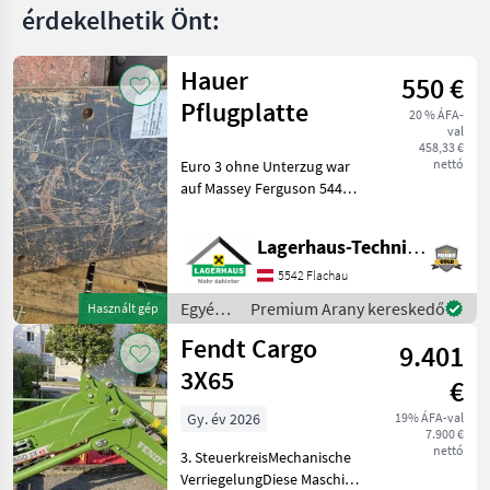
érdekelhetik Önt:
Hauer
550 €
Pflugplatte
20 % ÁFA-
val
458,33 €
nettó
Euro 3 ohne Unterzug war
auf Massey Ferguson 5445
montiert. Wir bitten
telefonisch oder per Mail
Lagerhaus-Technik Flachau
Ihren Besuch
bekanntzugeben, um
5542 Flachau
ausreichend Zeit für die
Egyéb
Premium Arany kereskedő
Használt gép
Beratung
traktor
Fendt Cargo
9.401
tartozékok
/ Hauer
3X65
€
Gy. év 2026
19% ÁFA-val
7.900 €
nettó
3. SteuerkreisMechanische
VerriegelungDiese Maschine