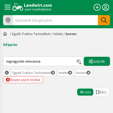
Ajánlatok böngészése
/
Egyéb Traktor Tartozékok
/
Hóeke
/
Gorenc
Géppiac
Így van sorba rendezve a Landwirt.com-on
Szűrők
x
x
x
x
Egyeb Traktor Tartozekok
Hoeke
Gorenc
x
Összes szűrő törlése
Lista
Rács