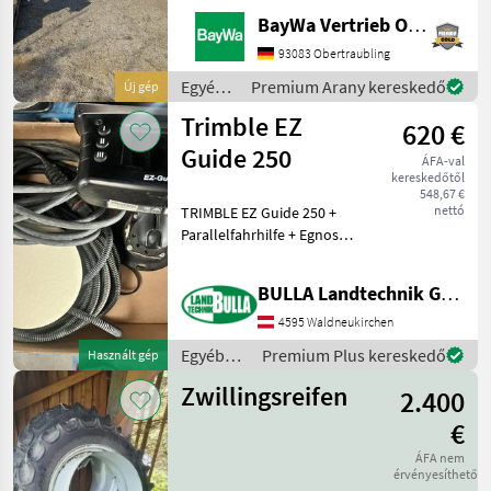
steht an unserem BayWa
BayWa Vertrieb Obertraubling
Standort in DE - 94107
Untergriesbach.Gerne steht
93083 Obertraubling
Ihnen Herr Anetseder Tel.
Egyéb
Premium Arany kereskedő
Új gép
0151/16104804
traktor
Trimble EZ
620 €
tartozékok
/ Fendt
Guide 250
ÁFA-val
kereskedőtől
548,67 €
nettó
TRIMBLE EZ Guide 250 +
Parallelfahrhilfe + Egnos
Genauigkeit + auf alle
Traktor zu montieren +
BULLA Landtechnik GmbH
benötigt nur einen
Stromanschluss Egyéb
4595 Waldneukirchen
traktor tartozékok Nyomkö
Egyéb
Premium Plus kereskedő
Használt gép
traktor
Zwillingsreifen
2.400
tartozékok
/ Trimble
€
ÁFA nem
érvényesíthető