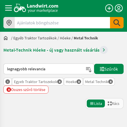
Ajánlatok böngészése
/
Egyéb Traktor Tartozékok
/
Hóeke
/
Metal Technik
Metal-Technik Hóeke - új vagy használt vásárlás
Így van sorba rendezve a Landwirt.com-on
Szűrők
x
x
x
x
Egyeb Traktor Tartozekok
Hoeke
Metal Technik
x
Összes szűrő törlése
Lista
Rács