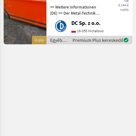
val
3.144 €
== Weitere Informationen
nettó
(DE) == Der Metal-Technik
Schneepflug, Modell V-Typ
DC Sp. z o.o.
3 m, ist ein robustes und
zuverlässiges Gerät, das
16-050 Michałowo
speziell für den effizienten
Egyéb
Premium Plus kereskedő
Új gép
Einsa
traktor
tartozékok
/ Metal-
Technik