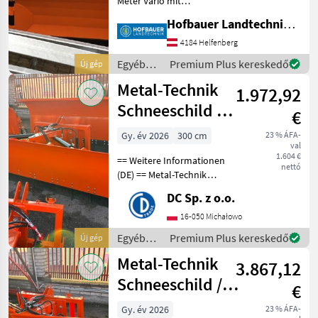
Meter Vario mit
Dreipunktanbau ,
Hofbauer Landtechnik GmbH
Hydrac
Anfahrsicherung ,
Beleuchtung , ... Sofort
4184 Helfenberg
Hauer
Verfügbar !!! Hárompont-
Egyéb
Premium Plus kereskedő
Új gép
felfüggesztés, Áthajtás
traktor
Metal-Technik
elleni biztosítá
Samasz
1.972,92
tartozékok
/ Metal-
Schneeschild 3
€
Technik
Wintec
m / Snow plow
Gy. év 2026
300 cm
23 % ÁFA-
val
Kahlbacher
1.604 €
== Weitere Informationen
nettó
(DE) == Metal-Technik
Mind a 37
Gerader Schneepflug -
megjelenítése
DC Sp. z o.o.
Breite: 3000 mm - Anbau:
Dreipunktaufhängung Kat.
16-050 Michałowo
MARKETPLACE
2 + EURO - Höhe: 700 mm -
Egyéb
Premium Plus kereskedő
Új gép
Gewicht: 34
Kereskedői
traktor
Marketplace
Apróhirdetések
Metal-Technik
ajánlatok
3.867,12
tartozékok
/ Metal-
Schneeschild /
€
Technik
snow plow
Gy. év 2026
23 % ÁFA-