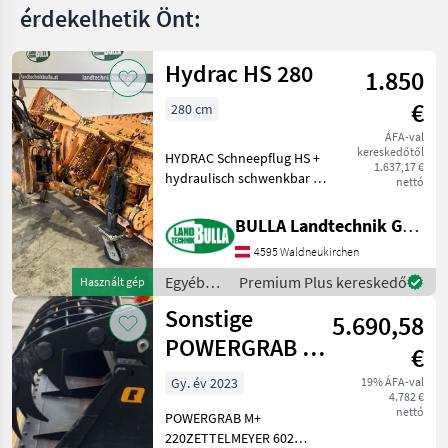
érdekelhetik Önt:
Hydrac HS 280
1.850
€
280 cm
ÁFA-val
kereskedőtől
HYDRAC Schneepflug HS +
1.637,17 €
hydraulisch schwenkbar +
nettó
Schildbreite 280 cm +
Anbauplatte + Hakenmaß
BULLA Landtechnik GmbH
Mitte Mitte 50 cm lemezes
4595 Waldneukirchen
gyorscsatlakozó, Hótoló
pajzs élei: Hótoló
Egyéb
Premium Plus kereskedő
Használt gép
traktor
Sonstige
5.690,58
tartozékok
/ Hydrac
POWERGRAB M+
€
220 # 144
Gy. év 2023
19% ÁFA-val
4.782 €
nettó
POWERGRAB M+
220ZETTELMEYER 602