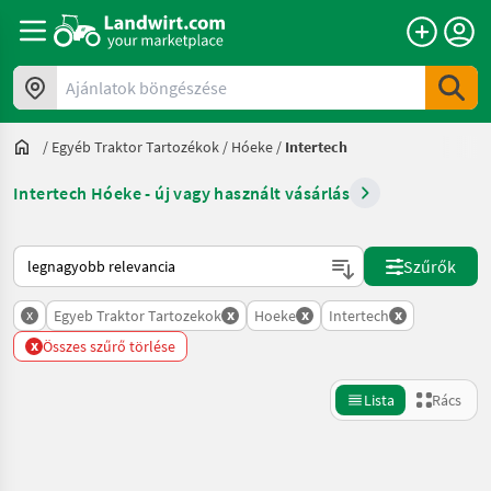
Ajánlatok böngészése
/
Egyéb Traktor Tartozékok
/
Hóeke
/
Intertech
Intertech Hóeke - új vagy használt vásárlás
Így van sorba rendezve a Landwirt.com-on
Szűrők
x
x
x
x
Egyeb Traktor Tartozekok
Hoeke
Intertech
x
Összes szűrő törlése
Lista
Rács