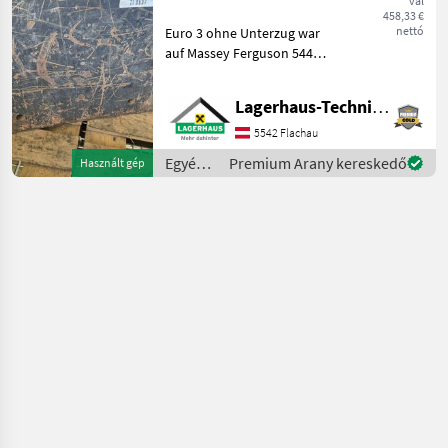
val
458,33 €
nettó
Euro 3 ohne Unterzug war
auf Massey Ferguson 5445
montiert. Wir bitten
telefonisch oder per Mail
Lagerhaus-Technik Flachau
Ihren Besuch
bekanntzugeben, um
5542 Flachau
ausreichend Zeit für die
Egyéb
Premium Arany kereskedő
Használt gép
Beratung
traktor
tartozékok
/ Hauer