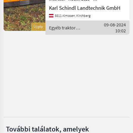
Die Schneepflüge der Marke
Hydrac
Karl Schindl Landtechnik GmbH
Intertech, Modelljahr 2023,
3811 Almosen, Kirchberg
zeichnen sich durch ihre
Hauer
herausragende Qualität
09-08-2024
Új gép
Egyéb traktor
und Leis
10:02
tartozékok / Intertech
Samasz
Wintec
Schmidt
Mind a 40
megjelenítése
MARKETPLACE
Kereskedői
Marketplace
Apróhirdetések
ajánlatok
További találatok, amelyek