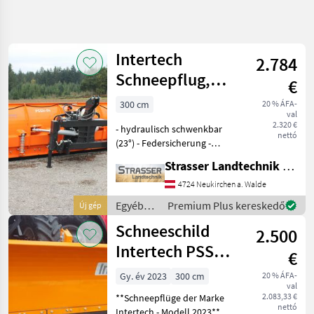
Keresés
pontosítása
Intertech
2.784
Kategória
Ország
Szűrők
4
Schneepflug,
€
Schneeschild
300 cm
20 % ÁFA-
2 eredmény
AKTUÁLIS
Visszaállítás
val
PSSH04, 3,0m
ÚTVONAL
megjelenítése
2.320 €
- hydraulisch schwenkbar
nettó
Mezőgazdasági
(23°) - Federsicherung -
gépek/eszközök
Gummileiste, Stahl
Strasser Landtechnik GmbH
Egyeb
ebenfalls erhältlich
Traktor
(Aufpreis € 390, - inkl.
4724 Neukirchen a. Walde
Tartozekok
MwSt.) - verstärkte
Egyéb
Premium Plus kereskedő
Új gép
Hoeke
Stützräder - LED-Positionsl
traktor
Schneeschild
2.500
Intertech
tartozékok
/
Intertech PSSH-
€
KATEGÓRIA
Intertech
04 - NEU
KIVÁLASZTÁSA
Gy. év 2023
300 cm
20 % ÁFA-
val
2.083,33 €
**Schneepflüge der Marke
Intertech
nettó
Intertech - Modell 2023**