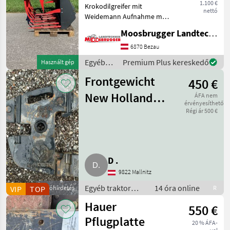
1.100 €
Krokodilgreifer mit
nettó
Weidemann Aufnahme mit
folgenden Technischen
Moosbrugger Landtechnik GmbH
Daten: - Breite 110 cm -
Gewicht 206 kg -
6870 Bezau
Zinkenanzahl unten 6 -
Egyéb
Premium Plus kereskedő
Használt gép
Zinkenanzahl oben 5 -
traktor
Inhalt
Frontgewicht
450 €
tartozékok
/ Stekro
New Holland
ÁFA nem
érvényesíthető
47133570
Régi ár 500 €
D .
9822 Mallnitz
Egyéb traktor
14 óra online
VIP
TOP
Apróhirdetés
R
tartozékok /
Hauer
550 €
Frontsúlyok
Pflugplatte
20 % ÁFA-