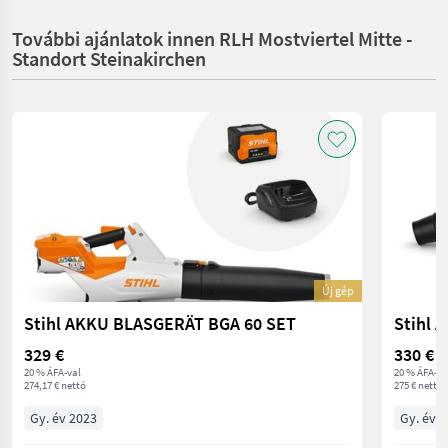
További ajánlatok innen RLH Mostviertel Mitte -
Standort Steinakirchen
Új gép
Stihl AKKU BLASGERÄT BGA 60 SET
Stihl 
329 €
330 €
20 % ÁFA-val
20 % ÁFA-va
274,17 € nettó
275 € nettó
Gy. év 2023
Gy. év 