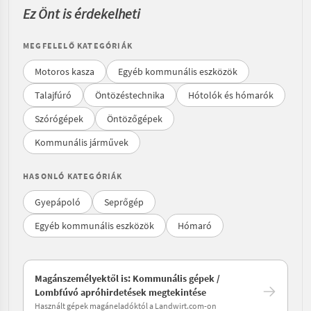
Ez Önt is érdekelheti
MEGFELELŐ KATEGÓRIÁK
Motoros kasza
Egyéb kommunális eszközök
Talajfúró
Öntözéstechnika
Hótolók és hómarók
Szórógépek
Öntözőgépek
Kommunális járművek
HASONLÓ KATEGÓRIÁK
Gyepápoló
Seprőgép
Egyéb kommunális eszközök
Hómaró
Magánszemélyektől is: Kommunális gépek /
Lombfúvó apróhirdetések megtekintése
Használt gépek magáneladóktól a Landwirt.com-on