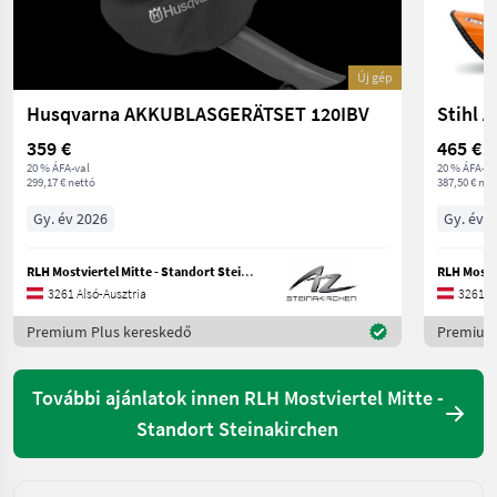
Új gép
Husqvarna AKKUBLASGERÄTSET 120IBV
Stihl 
359 €
465 €
20 % ÁFA-val
20 % ÁFA-va
299,17 € nettó
387,50 € net
Gy. év 2026
Gy. év 
RLH Mostviertel Mitte - Standort Steinakirchen
3261 Alsó-Ausztria
3261 Al
Premium Plus kereskedő
Premium 
További ajánlatok innen RLH Mostviertel Mitte -
Standort Steinakirchen