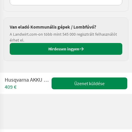
Van eladó Kommunális gépek / Lombfúvó?
A Landwirt.com-on több mint 545 000 regisztrált felhasználót
érhet el.
Hirdessen ingyen
Husqvarna AKKU BLASGERÄT 530iB
Üzenet küldése
409 €