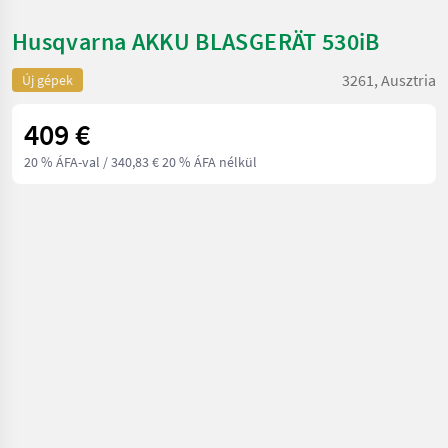
Husqvarna AKKU BLASGERÄT 530iB
3261, Ausztria
Új gépek
409 €
20 % ÁFA-val
/ 340,83 € 20 % ÁFA nélkül