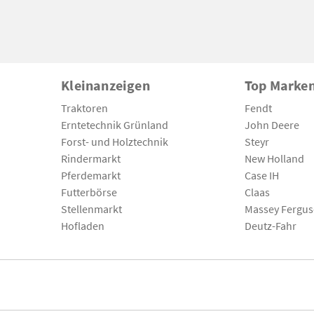
Kleinanzeigen
Top Marke
Traktoren
Fendt
Erntetechnik Grünland
John Deere
Forst- und Holztechnik
Steyr
Rindermarkt
New Holland
Pferdemarkt
Case IH
Futterbörse
Claas
Stellenmarkt
Massey Fergu
Hofladen
Deutz-Fahr