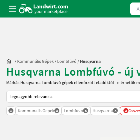
Ajá
/
Kommunális Gépek
/
Lombfúvó
/
Husqvarna
Husqvarna Lombfúvó - új v
Márkás Husqvarna Lombfúvó gépek ellenőrzött eladóktól - elérhetők m
Így van sorba rendezve a Landwirt.com-on
x
x
x
x
x
Kommunalis Gepek
Lombfuvo
Husqvarna
Összes