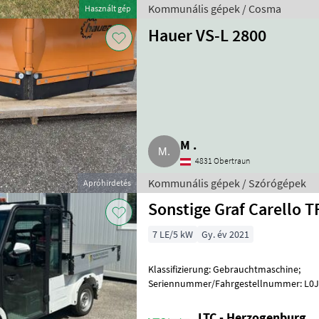
Kommunális gépek / Cosma
Használt gép
Hauer VS-L 2800
M .
4831 Obertraun
Kommunális gépek / Szórógépek
Apróhirdetés
Sonstige Graf Carello T
7 LE/5 kW
Gy. év 2021
Klassifizierung: Gebrauchtmaschine;
Seriennummer/Fahrgestellnummer: L0
Vorbesitzer: 1; Weitere Maschinenmerkma
Straßenzula
LTC - Herzogenburg