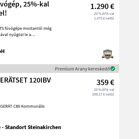
úvógép, 25%-kal
1.290 €
el!
20 % ÁFA-val
1.075 € nettó
ával nyűgözi le a
kétütemű
bH
Premium Arany kereskedő
ERÄTSET 120IBV
359 €
20 % ÁFA-val
299,17 € nettó
 - Standort Steinakirchen