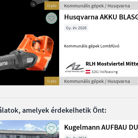
Kommunális gépek / Husqvarna
Új gép
Husqvarna AKKU BLASG
Gy. év 2026
Kommunális gépek Lombfúvó
RLH Mostviertel Mitte
3261 Wolfpassing
Kommunális gépek / Husqvarna
Új gép
álatok, amelyek érdekelhetik Önt:
Kugelmann AUFBAU DU