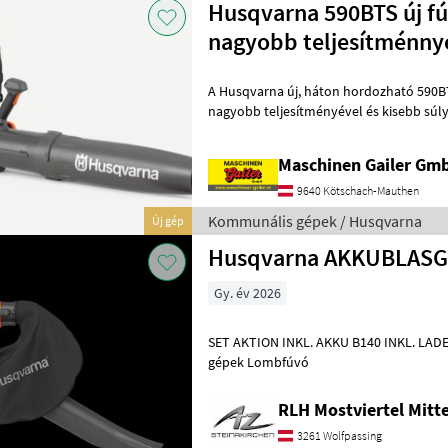
Husqvarna 590BTS új f
nagyobb teljesítménny
A Husqvarna új, háton hordozható 590BTS fúvógépe mostantól még
nagyobb teljesítményével és kisebb súly
felhasználókat - Motor: 79, 4 cm³-es 
Maschinen Gailer Gm
9640 Kötschach-Mauthen
Kommunális gépek / Husqvarna
Új gép
Husqvarna AKKUBLASG
Gy. év 2026
SET AKTION INKL. AKKU B140 INKL. LADEGERÄT C80 Kommunális
gépek Lombfúvó
RLH Mostviertel Mitte
3261 Wolfpassing