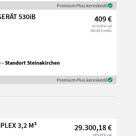
Premium Plus kereskedő
ERÄT 530iB
409 €
20 % ÁFA-val
340,83 € nettó
 - Standort Steinakirchen
Premium Plus kereskedő
PLEX 3,2 M³
29.300,18 €
19% ÁFA-val