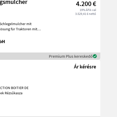
ngsmulcher
4.200 €
19% ÁFA-val
3.529,41 € nettó
 Schlegelmulcher mit
ösung für Traktoren mit
s
mbH
Premium Plus kereskedő
Ár kérésre
CTION BOITIER DE
nális gépek Rézsűkasza