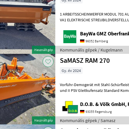
Gy. év 2024
1 ARBEITSSCHEINWERFER MODUL 701 AU
VA1 ELEKTRISCHE STREUBILDVERSTELLU
STREUKONTROLLE (ESK)1 ERSTMONTAG
BayWa GMZ Oberfran
96052 Bamberg
Kommunális gépek / Kugelmann
Használt gép
SaMASZ RAM 270
Gy. év 2024
Vorführ-Demogerät mit Stahl-Schürfleiste 20 mm Anbaurahmen Kat. I
und II PSV Gleitkufensatz Standard Kommunális gépek Hótolók és
hómarók
D.O.B. & Völk GmbH, 
93055 Regensburg
Kommunális gépek / Samasz
Használt gép