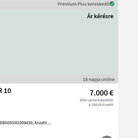
Premium Plus kereskedő
Ár kérésre
18 napja online
R 10
7.000 €
ÁFA-val kereskedőtől
6.194,69 € nettó
JEBAD01M1009430; Anzahl
le: Mit europäischer