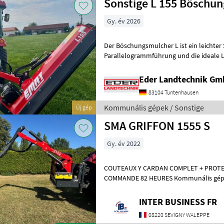
Sonstige L 155 Böschu
Gy. év 2026
Der Böschungsmulcher L ist ein leichter
Parallelogrammführung und die ideale L
geringerer Leistung (Ab 25 PS). Er eignet 
Eder Landtechnik G
83104 Tuntenhausen
Kommunális gépek / Sonstige
Új gép
SMA GRIFFON 1555 S
Gy. év 2022
COUTEAUX Y CARDAN COMPLET + PROTE
COMMANDE 82 HEURES Kommu
INTER BUSINESS FR
08220 SEVIGNY WALEPPE