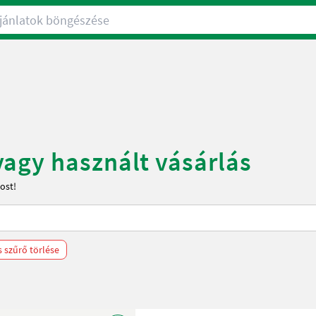
nlatok böngészése
agy használt vásárlás
ost!
 szűrő törlése