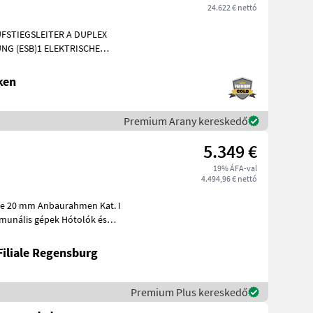
24.622 € nettó
FSTIEGSLEITER A DUPLEX
NG (ESB)1 ELEKTRISCHE
E AM FAHRZEUG1 KUPPL
ken
Premium Arany kereskedő
5.349 €
19% ÁFA-val
4.494,96 € nettó
Filiale Regensburg
Premium Plus kereskedő