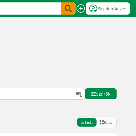
Bejelentkezés
Szűrők
Lista
Rács