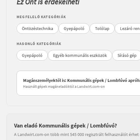
Ez Önt is érdekelheti
MEGFELELŐ KATEGÓRIÁK
Öntözéstechnika
Gyepápoló
Tolólap
Lezáró ren
HASONLÓ KATEGÓRIÁK
Gyepápoló
Egyéb kommunális eszközök
Sírásó gép
Magánszemélyektől is: Kommunális gépek / Lombfúvó apróh
Használt gépek magáneladóktól a Landwirt.com-on
Van eladó Kommunális gépek / Lombfúvó?
A Landwirt.com-on több mint 545 000 regisztrált felhasználót érhet 