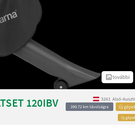
további
3261
Alsó-Auszt
TSET 120IBV
Új gépe
390.72 km távolságra
Új gépe