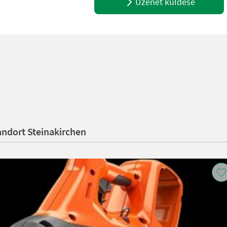
Üzenet küldése
andort Steinakirchen