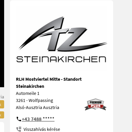
RLH Mostviertel Mitte - Standort
Steinakirchen
Automeile 1
ria
3261 - Wolfpassing
k
Alsó-Ausztria Ausztria
k
+43 7488 *****
Visszahívás kérése