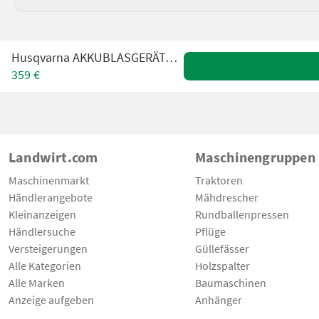
Husqvarna AKKUBLASGERÄTSET 120IBV
359 €
Landwirt.com
Maschinengruppen
Maschinenmarkt
Traktoren
Händlerangebote
Mähdrescher
Kleinanzeigen
Rundballenpressen
Händlersuche
Pflüge
Versteigerungen
Güllefässer
Alle Kategorien
Holzspalter
Alle Marken
Baumaschinen
Anzeige aufgeben
Anhänger