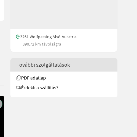
3261 Wolfpassing Alsó-Ausztria
390.72 km távolságra
További szolgáltatások
PDF adatlap
Érdekli a szállítás?