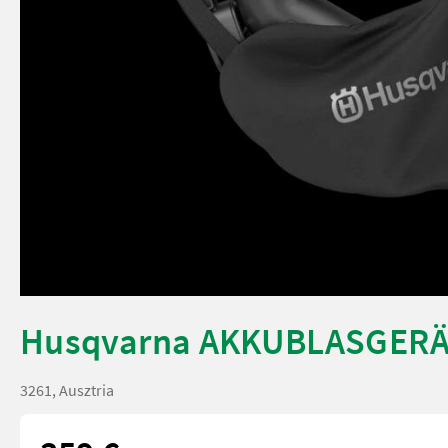
Husqvarna AKKUBLASGERÄ
3261, Ausztria