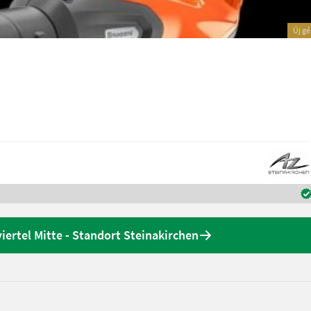
Új g
ertel Mitte - Standort Steinakirchen