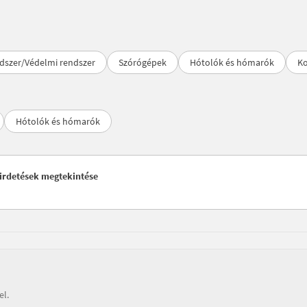
dszer/Védelmi rendszer
Szórógépek
Hótolók és hómarók
K
Hótolók és hómarók
irdetések megtekintése
el.