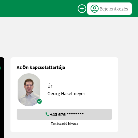
Bejelentkezés
Az Ön kapcsolattartója
Úr
Georg Haselmeyer
+43 676 ********
Tanácsadó hívása