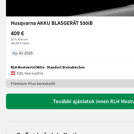
Husqvarna AKKU BLASGERÄT 530iB
409 €
20 % ÁFA-val
340,83 € nettó
Gy. év 2026
RLH Mostviertel Mitte - Standort Steinakirchen
3261 Alsó-Ausztria
Premium Plus kereskedő
További ajánlatok innen RLH Mostvi