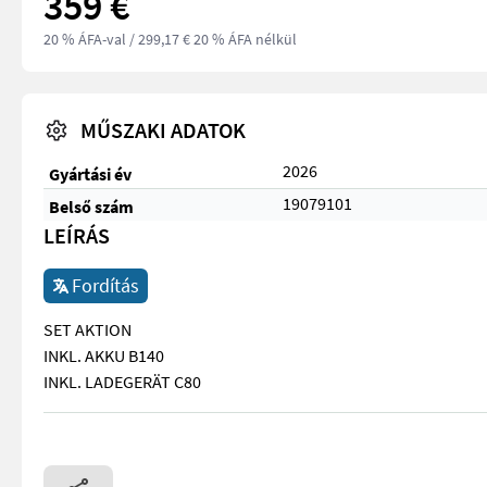
359 €
20 % ÁFA-val
/ 299,17 € 20 % ÁFA nélkül
MŰSZAKI ADATOK
2026
Gyártási év
19079101
Belső szám
LEÍRÁS
Fordítás
SET AKTION
INKL. AKKU B140
INKL. LADEGERÄT C80
SET AKTION INKL. AKKU B140 INKL. LADEGERÄT C80