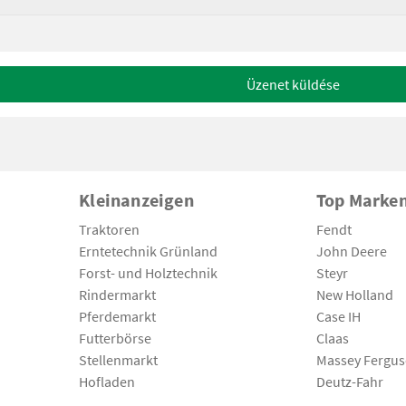
Üzenet küldése
Kleinanzeigen
Top Marke
Traktoren
Fendt
Erntetechnik Grünland
John Deere
Forst- und Holztechnik
Steyr
Rindermarkt
New Holland
Pferdemarkt
Case IH
Futterbörse
Claas
Stellenmarkt
Massey Fergu
Hofladen
Deutz-Fahr